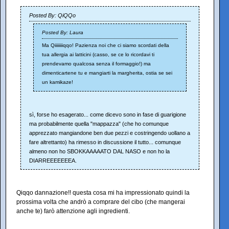
Posted By: QiQQo
Posted By: Laura
Ma Qiiiiiiiiqqo! Pazienza noi che ci siamo scordati della
tua allergia ai latticini (casso, se ce lo ricordavi ti
prendevamo qualcosa senza il formaggio!) ma
dimenticartene tu e mangiarti la margherita, ostia se sei
un kamikaze!
sì, forse ho esagerato... come dicevo sono in fase di guarigione
ma probabilmente quella "mappazza" (che ho comunque
apprezzato mangiandone ben due pezzi e costringendo uollano a
fare altrettanto) ha rimesso in discussione il tutto... comunque
almeno non ho SBOKKAAAAATO DAL NASO e non ho la
DIARREEEEEEEA.
Qiqqo dannazione!! questa cosa mi ha impressionato quindi la
prossima volta che andrò a comprare del cibo (che mangerai
anche te) farò attenzione agli ingredienti.