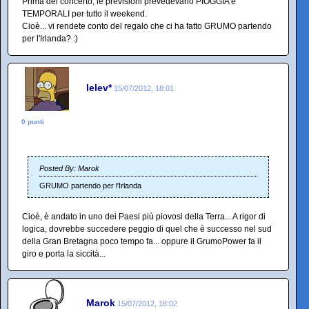
Prima del concerto, le previsioni prevedevano PIOGGIA e
TEMPORALI per tutto il weekend.
Cioè... vi rendete conto del regalo che ci ha fatto GRUMO partendo
per l'Irlanda? :)
lelev*
15/07/2012, 18:01
0 punti
Posted By: Marok
GRUMO partendo per l'Irlanda
Cioè, è andato in uno dei Paesi più piovosi della Terra... A rigor di
logica, dovrebbe succedere peggio di quel che è successo nel sud
della Gran Bretagna poco tempo fa... oppure il GrumoPower fa il
giro e porta la siccità...
Marok
15/07/2012, 18:02