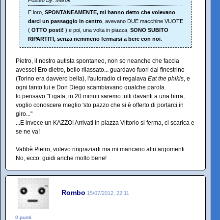
E loro,
SPONTANEAMENTE, mi hanno detto che volevano
darci un passaggio in centro
, avevano DUE macchine VUOTE
(
OTTO posti!
) e poi, una volta in piazza,
SONO SUBITO
RIPARTITI, senza nemmeno fermarsi a bere con noi
.
Pietro, il nostro autista spontaneo, non so neanche che faccia
avesse! Ero dietro, bello rilassato... guardavo fuori dal finestrino
(Torino era davvero bella), l'autoradio ci regalava
Eat the phikis
, e
ogni tanto lui e Don Diego scambiavano qualche parola.
Io pensavo "Figata, in 20 minuti saremo tutti davanti a una birra,
voglio conoscere meglio 'sto pazzo che si è offerto di portarci in
giro..."
...E invece un KAZZO! Arrivati in piazza Vittorio si ferma, ci scarica e
se ne va!
Vabbè Pietro, volevo ringraziarti ma mi mancano altri argomenti.
No, ecco: guidi anche molto bene!
Rombo
15/07/2012, 22:11
0 punti