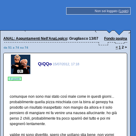
Non sei loggato (
Login
)
ANAL: Appuntamenti Nell'AnaLogico
: Grugliasco 13/07
Fondo pagina
<
1
2
>
da 51 a 74 su 74
QiQQo
15/07/2012, 17:18
4 punti
comunque non sono mai stato così male come in questi giorni...
probabilmente quella pizza mischiata con la birra al genepy ha
prodotto un risultato inaspettato: non mangio da allora e il solo
pensiero di mangiare mi fa venire una nausea allucinante. ho già
perso 2 chili, probabilmente tra poco sparirò del tutto e poi mi
spegnerò lentamente.
vabbe mi sono divertito, spero che uollano stia bene, non vorrei