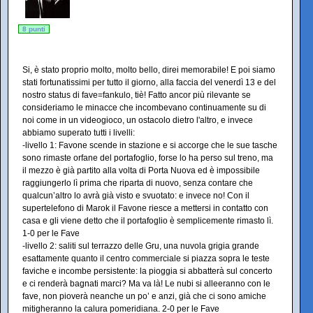
8 punti
Si, è stato proprio molto, molto bello, direi memorabile! E poi siamo
stati fortunatissimi per tutto il giorno, alla faccia del venerdì 13 e del
nostro status di fave=fankulo, tiè! Fatto ancor più rilevante se
consideriamo le minacce che incombevano continuamente su di
noi come in un videogioco, un ostacolo dietro l'altro, e invece
abbiamo superato tutti i livelli:
-livello 1: Favone scende in stazione e si accorge che le sue tasche
sono rimaste orfane del portafoglio, forse lo ha perso sul treno, ma
il mezzo è già partito alla volta di Porta Nuova ed è impossibile
raggiungerlo lì prima che riparta di nuovo, senza contare che
qualcun’altro lo avrà già visto e svuotato: e invece no! Con il
supertelefono di Marok il Favone riesce a mettersi in contatto con
casa e gli viene detto che il portafoglio è semplicemente rimasto lì.
1-0 per le Fave
-livello 2: saliti sul terrazzo delle Gru, una nuvola grigia grande
esattamente quanto il centro commerciale si piazza sopra le teste
faviche e incombe persistente: la pioggia si abbatterà sul concerto
e ci renderà bagnati marci? Ma va là! Le nubi si alleeranno con le
fave, non pioverà neanche un po’ e anzi, già che ci sono amiche
mitigheranno la calura pomeridiana. 2-0 per le Fave