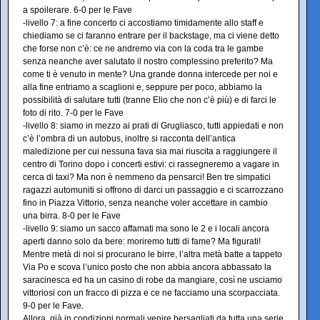
a spoilerare. 6-0 per le Fave
-livello 7: a fine concerto ci accostiamo timidamente allo staff e
chiediamo se ci faranno entrare per il backstage, ma ci viene detto
che forse non c’è: ce ne andremo via con la coda tra le gambe
senza neanche aver salutato il nostro complessino preferito? Ma
come ti è venuto in mente? Una grande donna intercede per noi e
alla fine entriamo a scaglioni e, seppure per poco, abbiamo la
possibilità di salutare tutti (tranne Elio che non c’è più) e di farci le
foto di rito. 7-0 per le Fave
-livello 8: siamo in mezzo ai prati di Grugliasco, tutti appiedati e non
c’è l’ombra di un autobus, inoltre si racconta dell’antica
maledizione per cui nessuna fava sia mai riuscita a raggiungere il
centro di Torino dopo i concerti estivi: ci rassegneremo a vagare in
cerca di taxi? Ma non è nemmeno da pensarci! Ben tre simpatici
ragazzi automuniti si offrono di darci un passaggio e ci scarrozzano
fino in Piazza Vittorio, senza neanche voler accettare in cambio
una birra. 8-0 per le Fave
-livello 9: siamo un sacco affamati ma sono le 2 e i locali ancora
aperti danno solo da bere: moriremo tutti di fame? Ma figurati!
Mentre metà di noi si procurano le birre, l’altra metà batte a tappeto
Via Po e scova l’unico posto che non abbia ancora abbassato la
saracinesca ed ha un casino di robe da mangiare, così ne usciamo
vittoriosi con un fracco di pizza e ce ne facciamo una scorpacciata.
9-0 per le Fave.
Allora, già in condizioni normali venire bersagliati da tutta una serie