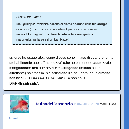
Posted By: Laura
Ma Qiiiiiiiiqqo! Pazienza noi che ci siamo scordati della tua allergia
ai latticini (casso, se ce lo ricordavi ti prendevamo qualcosa
senza il formaggio!) ma dimenticartene tu e mangiarti la
margherita, ostia se sei un kamikaze!
sì, forse ho esagerato... come dicevo sono in fase di guarigione ma
probabilmente quella "mappazza" (che ho comunque apprezzato
mangiandone ben due pezzi e costringendo uollano a fare
altrettanto) ha rimesso in discussione il tutto... comunque almeno
non ho SBOKKAAAAATO DAL NASO e non ho la
DIARREEEEEEEA.
fatinadell'assenzio
15/07/2012, 20:20
modiFICAto
0 punti