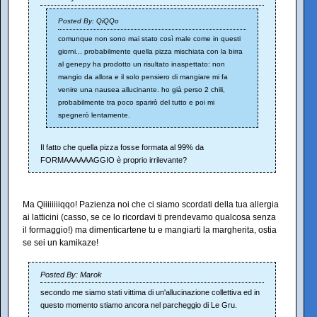
Posted By: QiQQo
comunque non sono mai stato così male come in questi
giorni... probabilmente quella pizza mischiata con la birra
al genepy ha prodotto un risultato inaspettato: non
mangio da allora e il solo pensiero di mangiare mi fa
venire una nausea allucinante. ho già perso 2 chili,
probabilmente tra poco sparirò del tutto e poi mi
spegnerò lentamente.
Il fatto che quella pizza fosse formata al 99% da
FORMAAAAAAGGIO è proprio irrilevante?
Ma Qiiiiiiiiqqo! Pazienza noi che ci siamo scordati della tua allergia
ai latticini (casso, se ce lo ricordavi ti prendevamo qualcosa senza
il formaggio!) ma dimenticartene tu e mangiarti la margherita, ostia
se sei un kamikaze!
Posted By: Marok
secondo me siamo stati vittima di un'allucinazione collettiva ed in
questo momento stiamo ancora nel parcheggio di Le Gru.