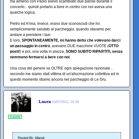
ma almeno con Paolo avevo scambiato due parole durante il
concerto... quindi portarlo a bere in centro con noi aveva una
qualche logica.
Pietro ed A'nna, invece, erano due sconosciuti che ho
semplicemente salutato al parcheggio, quando stavamo per
andare a prendere i taxi.
E loro,
SPONTANEAMENTE, mi hanno detto che volevano darci
un passaggio in centro
, avevano DUE macchine VUOTE (
OTTO
posti!
) e poi, una volta in piazza,
SONO SUBITO RIPARTITI, senza
nemmeno fermarsi a bere con noi
.
Una cosa del genere va OLTRE ogni spiegazione razionale...
secondo me siamo stati vittima di un'allucinazione collettiva ed in
questo momento stiamo ancora nel parcheggio di Le Gru.
Laura
15/07/2012, 19:38
2 punti
Posted By: Marok