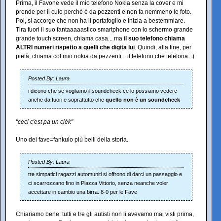
Prima, il Favone vede il mio telefono Nokia senza la cover e mi
prende per il culo perché è da pezzenti e non fa nemmeno le foto.
Poi, si accorge che non ha il portafoglio e inizia a bestemmiare.
Tira fuori il suo fantaaaaastico smartphone con lo schermo grande
grande touch screen, chiama casa... ma
il suo telefono chiama
ALTRI numeri rispetto a quelli che digita lui
. Quindi, alla fine, per
pietà, chiama col mio nokia da pezzenti... il telefono che telefona. :)
Posted By: Laura
i dicono che se vogliamo il soundcheck ce lo possiamo vedere
anche da fuori e soprattutto che
quello non è un soundcheck
"ceci c'est pa un ciék"
Uno dei fave=fankulo più belli della storia.
Posted By: Laura
tre simpatici ragazzi automuniti si offrono di darci un passaggio e
ci scarrozzano fino in Piazza Vittorio, senza neanche voler
accettare in cambio una birra. 8-0 per le Fave
Chiariamo bene: tutti e tre gli autisti non li avevamo mai visti prima,