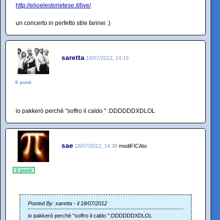
http://elioelestorietese.it/live/
un concerto in perfetto stile farinei :)
saretta
18/07/2012, 14:15
0 punti
io pakkerò perchè "soffro il caldo " :DDDDDDXDLOL
sae
18/07/2012, 14:38
modiFICAto
2 punti
Posted By: saretta - il 18/07/2012
io pakkerò perchè "soffro il caldo ":DDDDDDXDLOL