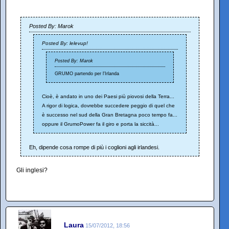
Posted By: Marok
Posted By: lelevup!
Posted By: Marok
GRUMO partendo per l'Irlanda
Cioè, è andato in uno dei Paesi più piovosi della Terra...
A rigor di logica, dovrebbe succedere peggio di quel che
è successo nel sud della Gran Bretagna poco tempo fa...
oppure il GrumoPower fa il giro e porta la siccità...
Eh, dipende cosa rompe di più i coglioni agli irlandesi.
Gli inglesi?
Laura
15/07/2012, 18:56