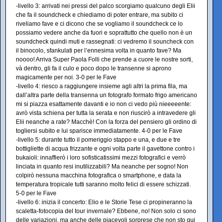
-livello 3: arrivati nei pressi del palco scorgiamo qualcuno degli Elii
che fa il soundcheck e chiediamo di poter entrare, ma subito ci
riveliamo fave e ci dicono che se vogliamo il soundcheck ce lo
possiamo vedere anche da fuori e soprattutto che quello non è un
soundcheck quindi muti e rassegnati: ci vedremo il souncheck con
il binocolo, sfankulati per l’ennesima volta in quanto fave? Ma
noooo! Arriva Super Paola Folli che prende a cuore le nostre sorti,
và dentro, gli fa il culo e poco dopo le transenne si aprono
magicamente per noi. 3-0 per le Fave
-livello 4: riesco a raggiungere insieme agli altri la prima fila, ma
dall’altra parte della transenna un fotografo formato frigo americano
mi si piazza esattamente davanti e io non ci vedo più nieeeeente:
avrò vista schiena per tutta la serata e non riuscirò a intravedere gli
Elii neanche a rate? Macchè! Con la forza del pensiero gli ordino di
togliersi subito e lui sparisce immediatamente. 4-0 per le Fave
-livello 5: durante tutto il pomeriggio stappo e una, e due e tre
bottigliette di acqua frizzante e ogni volta parte il gavettone contro i
bukaioli: innaffierò i loro sofisticatissimi mezzi fotografici e verrò
linciata in quanto resi inutilizzabili? Ma neanche per sogno! Non
colpirò nessuna macchina fotografica o smartphone, e data la
temperatura tropicale tutti saranno molto felici di essere schizzati.
5-0 per le Fave
-livello 6: inizia il concerto: Elio e le Storie Tese ci propineranno la
scaletta-fotocopia del tour invernale? Ebbene, no! Non solo ci sono
delle variazioni, ma anche delle piacevoli sorprese che non sto qui