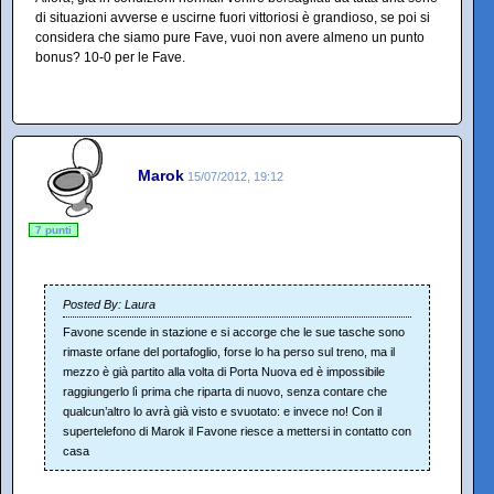
di situazioni avverse e uscirne fuori vittoriosi è grandioso, se poi si
considera che siamo pure Fave, vuoi non avere almeno un punto
bonus? 10-0 per le Fave.
Marok
15/07/2012, 19:12
7 punti
Posted By: Laura
Favone scende in stazione e si accorge che le sue tasche sono
rimaste orfane del portafoglio, forse lo ha perso sul treno, ma il
mezzo è già partito alla volta di Porta Nuova ed è impossibile
raggiungerlo lì prima che riparta di nuovo, senza contare che
qualcun’altro lo avrà già visto e svuotato: e invece no! Con il
supertelefono di Marok il Favone riesce a mettersi in contatto con
casa