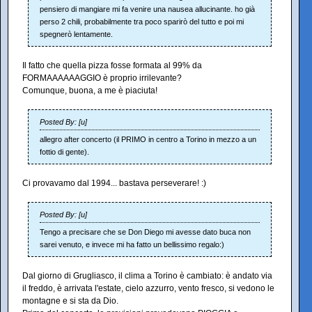
pensiero di mangiare mi fa venire una nausea allucinante. ho già
perso 2 chili, probabilmente tra poco sparirò del tutto e poi mi
spegnerò lentamente.
Il fatto che quella pizza fosse formata al 99% da
FORMAAAAAAGGIO è proprio irrilevante?
Comunque, buona, a me è piaciuta!
Posted By: [u]
allegro after concerto (il PRIMO in centro a Torino in mezzo a un
fottio di gente).
Ci provavamo dal 1994... bastava perseverare! :)
Posted By: [u]
Tengo a precisare che se Don Diego mi avesse dato buca non
sarei venuto, e invece mi ha fatto un bellissimo regalo:)
Dal giorno di Grugliasco, il clima a Torino è cambiato: è andato via
il freddo, è arrivata l'estate, cielo azzurro, vento fresco, si vedono le
montagne e si sta da Dio.