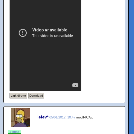
Link diretto
Download
lelev*
05/01/2012, 10:47
modiFICAto
2 punti