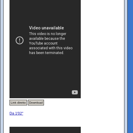
Link diretto
Download
Da 1'02"