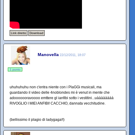
Link diretto
Download
Manovella
22/12/2011, 18:07
1 punto
uhuhuhuhu non c'entra niente con i PlaGGi musicali, ma
guardando il video delle 4noblondes mi è venut in mente che
adooooooravoooo emttere gl ianfibi sotto i vestitini...uàààààààà
RIVOGLIO I MIEI ANFIBI! CACCHIO, dannata vecchitudine.
(bellissimo il plagio di ladygaga!!)