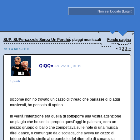
Non sei loggato (
Login
)
SUP: SUPercazzole Senza Un Perché
: plaggi musiccali
Fondo pagina
<
1
2
3
>
da 1 a 50 su 119
QiQQo
22/12/2011, 01:19
0 punti
siccome non ho trovato un cazzo di thread che parlasse di plaggi
musiccali, ho pensato di aprirlo.
in verità l'intenzione era quella di sottoporre alla vostra attenzione
un plagio che ho sentito proprio quest'oggi in palestra, c'era un
mezzo gruppo di ballo che zompettava sulle note di una musica
direi dance, o comunque da discoteca, che aveva un cazzo di
bridge del tutto simile al preambolo del ritornello di caparezza,