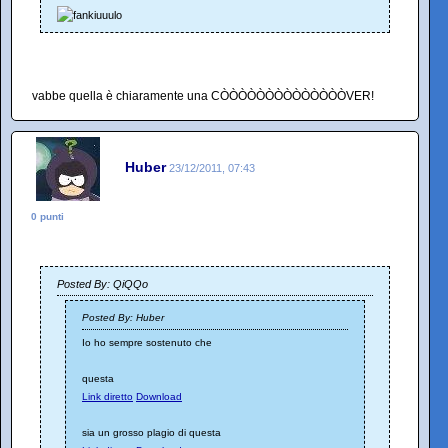
vabbe quella è chiaramente una CÒÒÒÒÒÒÒÒÒÒÒÒÒÒVER!
Huber
23/12/2011, 07:43
0 punti
Posted By: QiQQo
Posted By: Huber
Io ho sempre sostenuto che
questa
Link diretto
Download
sia un grosso plagio di questa