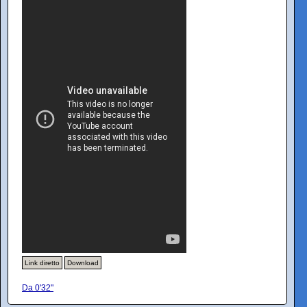
Link diretto
Download
Da 0'32"