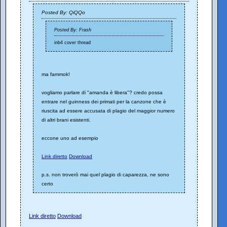
Posted By: QiQQo
Posted By: Frash
inb4 cover thread
ma fammok!
vogliamo parlare di "amanda è libera"? credo possa
entrare nel guinness dei primati per la canzone che è
riuscita ad essere accusata di plagio del maggior numero
di altri brani esistenti.
eccone uno ad esempio
Link diretto
Download
p.s. non troverò mai quel plagio di caparezza, ne sono
certo
Link diretto
Download