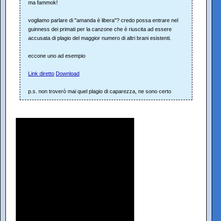
ma fammok!
vogliamo parlare di "amanda è libera"? credo possa entrare nel
guinness dei primati per la canzone che è riuscita ad essere
accusata di plagio del maggior numero di altri brani esistenti.
eccone uno ad esempio
Link diretto
Download
p.s. non troverò mai quel plagio di caparezza, ne sono certo