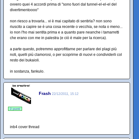
ovvero quei 4 accordi prima di "sono fuori dal tunnel-el-el-el del
divertimentoooo"
non riesco a trovarla... vi è mai capitato di sentirla? non sono
riuscito a capire se è una cosa recente o vecchia, se nota o meno...
io non l'ho mai sentita prima e a quanto pare neanche i tamarretti
che erano con me in palestra (e ciò è male per la ricerca).
a parte questo, potremmo approfittarne per parlare dei plagi più
noti, quelli più clamorosi, o per scoprirne di nuovi e condividerli col
resto dei bukaioli.
in sostanza, fankulo.
Frash
22/12/2011, 15:12
2 punti
inb4 cover thread