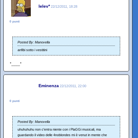
lelev*
22/12/2011, 18:28
0 punti
Posted By: Manovella
anfibi sotto i vestitini
*____*
Eminenza
22/12/2011, 22:00
0 punti
Posted By: Manovella
uhuhuhuhu non c'entra niente con i PlaGGi musicali, ma
guardando il video delle 4noblondes mi è venut in mente che