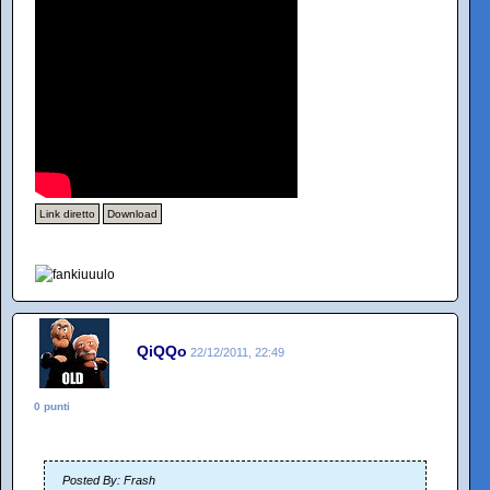
Link diretto
Download
QiQQo
22/12/2011, 22:49
0 punti
Posted By: Frash