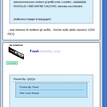
adooooooravoooo emttere gl ianfibi sotto i vestitini...uàààààààà
RIVOGLIO I MIEI ANFIBI! CACCHIO, dannata vecchitudine.
(bellissimo il plagio di ladygaga!!)
...mai smesso di mettere gli anfibi... Anche sotto abito classico 120s!
FICO
Frash
22/12/2011, 22:31
1 punto
Posted By: QiQQo
Posted By: Frash
inb4 cover thread