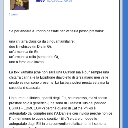
lelev*
01/03/2012, 09:29
0 punti
Se per andare a T'orino passate per Venezia posso prestarvi:
una chitarra classica da cinquantamilalire;
due tin whistle (in D e in G);
un'armonica (in G);
un'armonica rotta (sempre in G);
uno o forse due kazoo.
La folk Yamaha (che non sarà una Ovation ma è pur sempre una
chitarra carina) e la Epiphone diavoletto di terza mano non ve le
presto se non sono presente. La tastiera potrei prestarvela ma la
custodia è scassata.
Ho pure due libricini-spartiti degli Elii, se interessa, ma vi posso
prestare solo il generico (una sorta di Greatest Hits del periodo
ESHKT - EDMCEOMP) perché quello di Eat the Phikis è
autografato dal complessino ("A Daniele con invidia perché non ce
l'ho nemmeno io questo sparito - Elio") e dare un oggetto
autografato dagli Elii in una convention eliatica non mi sembra