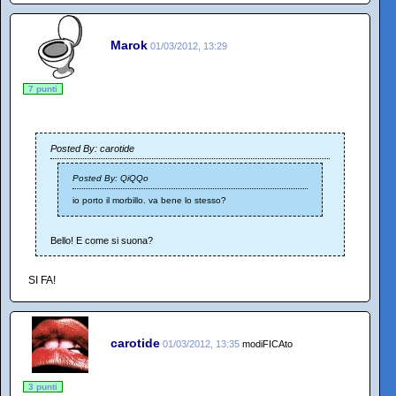
Marok
01/03/2012, 13:29
7 punti
Posted By: carotide
Posted By: QiQQo
io porto il morbillo. va bene lo stesso?
Bello! E come si suona?
SI FA!
carotide
01/03/2012, 13:35
modiFICAto
3 punti