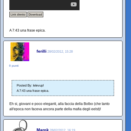
Link diretto
Download
A 7:43 una frase epica.
ferilli
28/02/2012, 15:28
0 punti
Posted By: lelevup!
A 7:43 una frase epica.
Eh si, giovani e poco eleganti, alla faccia della Bolbo (che tanto
all'epoca non faceva ancora parte della mafia degli eelst)!
Marok
28/02/2012, 16:19