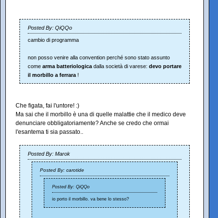
Posted By: QiQQo
cambio di programma
non posso venire alla convention perché sono stato assunto
come
arma batteriologica
dalla società di varese:
devo portare
il morbillo a ferrara
!
Che figata, fai l'untore! :)
Ma sai che il morbillo è una di quelle malattie che il medico deve
denunciare obbligatoriamente? Anche se credo che ormai
l'esantema ti sia passato..
Posted By: Marok
Posted By: carotide
Posted By: QiQQo
io porto il morbillo. va bene lo stesso?