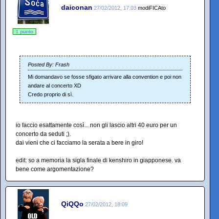
daiconan
27/02/2012, 17:03
modiFICAto
1 punto
Posted By: Frash
Mi domandavo se fosse sfigato arrivare alla convention e poi non
andare al concerto XD
Credo proprio di sì.
io faccio esattamente così... non gli lascio altri 40 euro per un
concerto da seduti ;).
dai vieni che ci facciamo la serata a bere in giro!
edit: so a memoria la sigla finale di kenshiro in giapponese. va
bene come argomentazione?
QiQQo
27/02/2012, 18:09