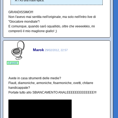
A 7:43 una frase epica.
GRANDISSIMO!!!
Non l'avevo mai sentita nell'originale, ma solo nell'intro live di
"Giocatore mondiale"!
E comunque, quando sarò squallido, oltre che veeeekkio, mi
comprerò il mio maglione giallo! ;)
Marok
29/02/2012, 22:57
2 punti
Avete in casa strumenti delle medie?
Flauti, diamoniche, armoniche, fisarmoniche, ovetti, chitarre
handicappate?
Portate tutto allo SBIANCAMENTO ANALEEEEEEEEEEEEE!!!