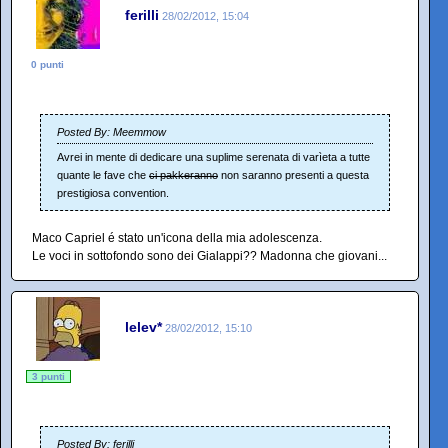
ferilli
28/02/2012, 15:04
0 punti
Posted By: Meemmow
Avrei in mente di dedicare una suplime serenata di varìeta a tutte
quante le fave che
ci pakkeranno
non saranno presenti a questa
prestigiosa convention.
Maco Capriel é stato un'icona della mia adolescenza.
Le voci in sottofondo sono dei Gialappi?? Madonna che giovani...
lelev*
28/02/2012, 15:10
3 punti
Posted By: ferilli