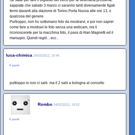
Se state per fare il biglietto del treno per la settimana prossima,
sappiate che sabato 3 marzo ci saranno tanti diversamente figati
fermi davanti alla stazione di Torino Porta Nuova alle ore 13, o
qualcosa del genere.
Purtroppo, non ho sottomano foto da mostrarvi, e poi non saprei
come fare a mostravi le foto senza una webcam, ma li
riconoscerete per la macchina foto, il pass di Alan Magnetti ed il
marsupio. Quindi regòl... ecc...
luca-chimica
24/02/2012, 19:44
0 punti
pultloppo io non ci salò. ma il 2 salò a bologna al concelto
Rombo
24/02/2012, 19:52
0 punti