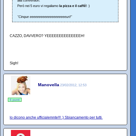
alla convention.
Però nei 5 euro vi regaliamo
la pizza e il caffé!
:)
"Cinque eeeeeeeeeeeeeeeeeeeeuri!"
CAZZO, DAVVERO? YEEEEEEEEEEEEEEH!
Sigh!
Manovella
23/02/2012, 12:53
6 punti
lo dicono anche ufficialemnte!!! :) Sbiancamento per tutti.