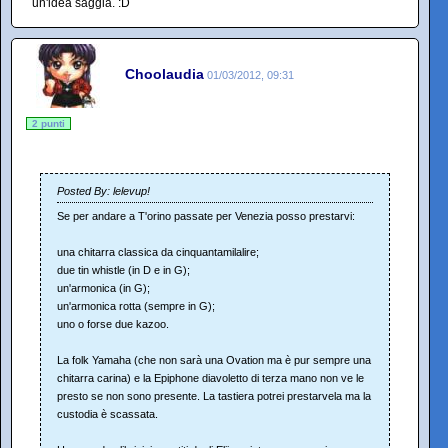
un'idea saggia. :D
Choolaudia
01/03/2012, 09:31
2 punti
Posted By: lelevup!
Se per andare a T'orino passate per Venezia posso prestarvi:
una chitarra classica da cinquantamilalire;
due tin whistle (in D e in G);
un'armonica (in G);
un'armonica rotta (sempre in G);
uno o forse due kazoo.
La folk Yamaha (che non sarà una Ovation ma è pur sempre una
chitarra carina) e la Epiphone diavoletto di terza mano non ve le
presto se non sono presente. La tastiera potrei prestarvela ma la
custodia è scassata.