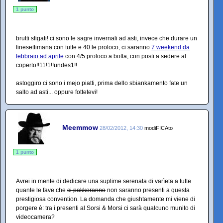
1 punto
brutti sfigati! ci sono le sagre invernali ad asti, invece che durare un
finesettimana con tutte e 40 le proloco, ci saranno
7 weekend da
febbraio ad aprile
con 4/5 proloco a botta, con posti a sedere al
coperto!!11!1!!undes1!!
astoggiro ci sono i mejo piatti, prima dello sbiankamento fate un
salto ad asti... oppure fottetevi!
Meemmow
28/02/2012, 14:30
modiFICAto
1 punto
Avrei in mente di dedicare una suplime serenata di varìeta a tutte
quante le fave che
ci pakkeranno
non saranno presenti a questa
prestigiosa convention. La domanda che giushtamente mi viene di
porgere è: tra i presenti al Sorsi & Morsi ci sarà qualcuno munito di
videocamera?