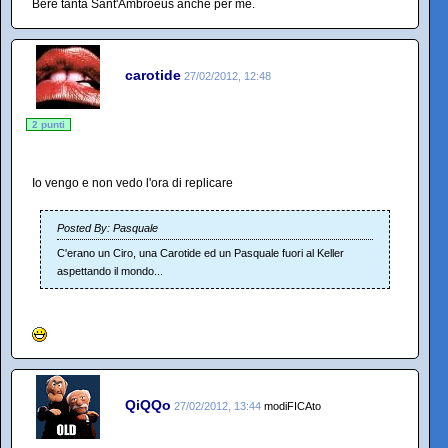
Bere tanta Sant'Ambroeus anche per me.
carotide
27/02/2012, 12:48
2 punti
Io vengo e non vedo l'ora di replicare
Posted By: Pasquale
C'erano un Ciro, una Carotide ed un Pasquale fuori al Keller
aspettando il mondo...
QiQQo
27/02/2012, 13:44
modiFICAto