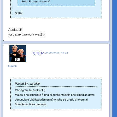
Bello! E come si suona?
SI FA!
Applausi!!
(
di gente intorno a me..
) :)
QiQQo
01/03/2012, 13:41
0 punti
Posted By: carotide
Che figata, fai l'untore! :)
Ma sai che il morbillo è una di quelle malattie che il medico deve
denunciare obbligatoriamente? Anche se credo che ormai
l'esantema ti sia passato..