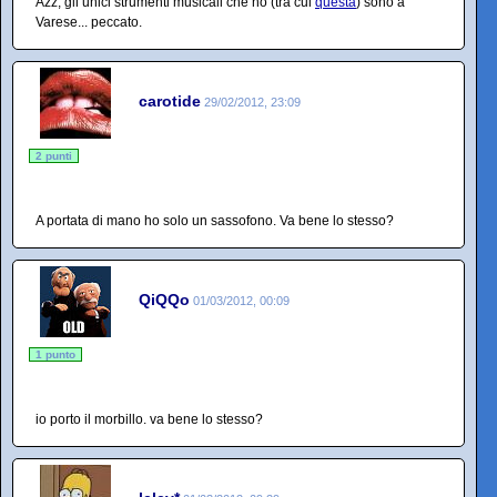
Azz, gli unici strumenti musicali che ho (tra cui
questa
) sono a
Varese... peccato.
carotide
29/02/2012, 23:09
2 punti
A portata di mano ho solo un sassofono. Va bene lo stesso?
QiQQo
01/03/2012, 00:09
1 punto
io porto il morbillo. va bene lo stesso?