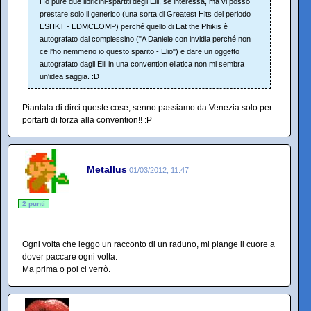
Ho pure due libricini-spartiti degli Elii, se interessa, ma vi posso
prestare solo il generico (una sorta di Greatest Hits del periodo
ESHKT - EDMCEOMP) perché quello di Eat the Phikis è
autografato dal complessino ("A Daniele con invidia perché non
ce l'ho nemmeno io questo sparito - Elio") e dare un oggetto
autografato dagli Elii in una convention eliatica non mi sembra
un'idea saggia. :D
Piantala di dirci queste cose, senno passiamo da Venezia solo per
portarti di forza alla convention!! :P
Metallus
01/03/2012, 11:47
2 punti
Ogni volta che leggo un racconto di un raduno, mi piange il cuore a
dover paccare ogni volta.
Ma prima o poi ci verrò.