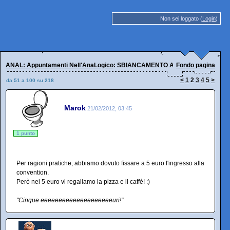
Non sei loggato (
Login
)
ANAL: Appuntamenti Nell'AnaLogico
: SBIANCAMENTO ANALE
Fondo pagina
<
1
2
3
4
5
>
da 51 a 100 su 218
Marok
21/02/2012, 03:45
1 punto
Per ragioni pratiche, abbiamo dovuto fissare a 5 euro l'ingresso alla
convention.
Però nei 5 euro vi regaliamo la pizza e il caffé! :)
"Cinque eeeeeeeeeeeeeeeeeeeeuri!"