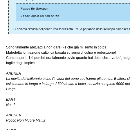
Posted By: Ermopan
Il pene logora chi non ce l'ha
Si chiama "invidia del pene", l'ha teorizzata Freud parlando dello sviluppo psicoses
Sono talmente abituato a non dare i -1 che già mi sento in colpa.
Maledetta formazione cattolica basata su sensi di colpa e redenzione!
Comunque il -1 è perchè era talmente ovvio quanto hai detto che... va be', meglio
toglie dagli impicci.
ANDREA
La novità del millennio è che l'invidia del pene ce l'hanno gli uomini. E allora
risistemano in lungo e in largo. 2700 dollari a botta, servizio completo 5000 doll
Praga.
BART
No...?
ANDREA
Rocco Non Muore Mai...!