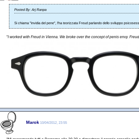
Posted By: Arj Ranpa
Si chiama "invidia del pene", l'ha teorizzata Freud parlando dello sviluppo psicoses
"
I worked with Freud in Vienna. We broke over the concept of penis envy. Freud f
Marok
10/04/2012, 23:55