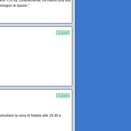
dano. Chi va, cortesemente, mi mandi una foto
bisogno di spazio."
2 punti
7 punti
nnullare la cena di Natale alle 19:30 e