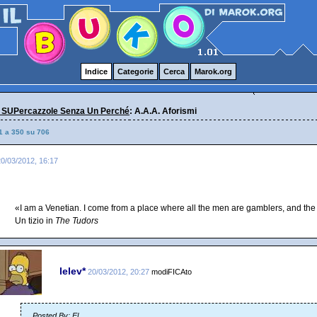
Indice
Categorie
Cerca
Marok.org
 SUPercazzole Senza Un Perché
: A.A.A. Aforismi
1 a 350 su 706
20/03/2012, 16:17
«I am a Venetian. I come from a place where all the men are gamblers, and t
Un tizio in
The Tudors
lelev*
20/03/2012, 20:27
modiFICAto
Posted By: El