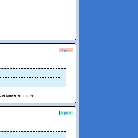
-1 punti
cosessuale femminile.
9 punti