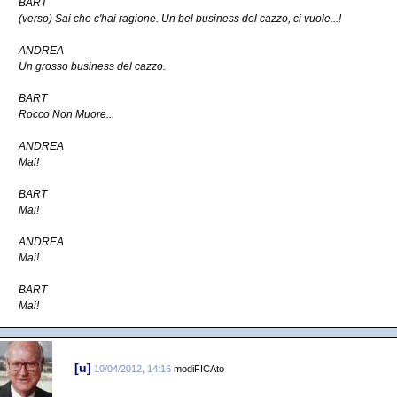
BART
(verso) Sai che c'hai ragione. Un bel business del cazzo, ci vuole...!
ANDREA
Un grosso business del cazzo.
BART
Rocco Non Muore...
ANDREA
Mai!
BART
Mai!
ANDREA
Mai!
BART
Mai!
[u]
10/04/2012, 14:16
modiFICAto