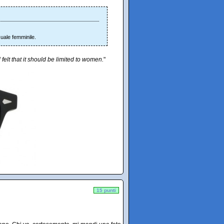
suale femminile.
elt that it should be limited to women.
"
15 punti