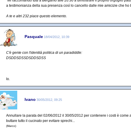
"Mi raccomando tutti a Bergamo alle 20.30 a dimostrare il proprio orgoglio pa
a testimonianza della sua presenza così lo cancello dalle mie amicizie che ho 
A te e altri 232 piace questo elemento.
Pasquale
18/04/2012, 10:39
C'è gente con l'identità politica di un paradiddle:
DSDDSDSSDSDDSDSS
Io.
Ivano
30/05/2012, 09:25
Annullare la parata del 02/06/2012 il 30/05/2012 per contenere i costi è come a
buttare tutto il cucinato per evitare sprechi...
(Marco)