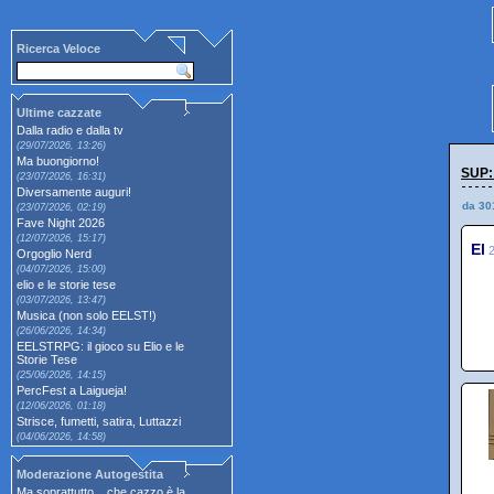
Ricerca Veloce
Ultime cazzate
Dalla radio e dalla tv
(29/07/2026, 13:26)
Ma buongiorno!
SUP:
(23/07/2026, 16:31)
Diversamente auguri!
da 30
(23/07/2026, 02:19)
Fave Night 2026
(12/07/2026, 15:17)
El
Orgoglio Nerd
(04/07/2026, 15:00)
elio e le storie tese
(03/07/2026, 13:47)
Musica (non solo EELST!)
(26/06/2026, 14:34)
EELSTRPG: il gioco su Elio e le
Storie Tese
(25/06/2026, 14:15)
PercFest a Laigueja!
(12/06/2026, 01:18)
Strisce, fumetti, satira, Luttazzi
(04/06/2026, 14:58)
Moderazione Autogestita
Ma soprattutto... che cazzo è la