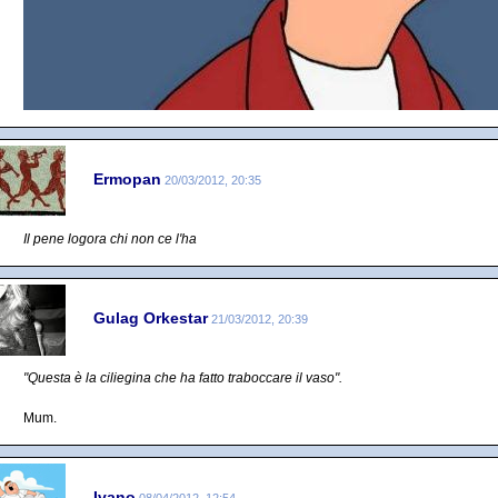
Ermopan
20/03/2012, 20:35
Il pene logora chi non ce l'ha
Gulag Orkestar
21/03/2012, 20:39
"Questa è la ciliegina che ha fatto traboccare il vaso".
Mum.
Ivano
08/04/2012, 12:54