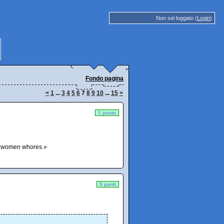
Non sei loggato (
Login
)
Fondo pagina
<
1
...
3
4
5
6
7
8
9
10
...
15
>
1 punto
he women whores.»
5 punti