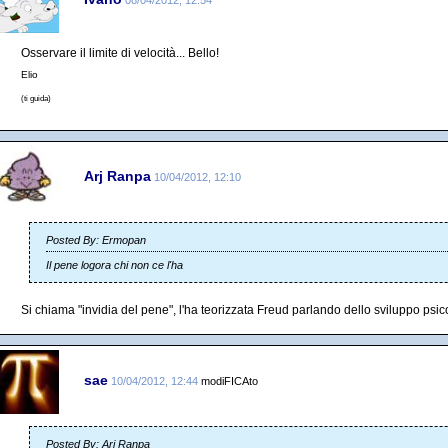
Osservare il limite di velocità... Bello!
Elio
(ti guida)
Arj Ranpa
10/04/2012, 12:10
Posted By: Ermopan
Il pene logora chi non ce l'ha
Si chiama "invidia del pene", l'ha teorizzata Freud parlando dello sviluppo psi
sae
10/04/2012, 12:44
modiFICAto
Posted By: Arj Ranpa