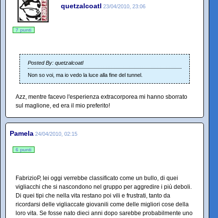
quetzalcoatl
23/04/2010, 23:06
7 punti
Posted By: quetzalcoatl
Non so voi, ma io vedo la luce alla fine del tunnel.
Azz, mentre facevo l'esperienza extracorporea mi hanno sborrato
sul maglione, ed era il mio preferito!
Pamela
24/04/2010, 02:15
6 punti
FabrizioP, lei oggi verrebbe classificato come un bullo, di quei
vigliacchi che si nascondono nel gruppo per aggredire i più deboli.
Di quei tipi che nella vita restano poi vili e frustrati, tanto da
ricordarsi delle vigliaccate giovanili come delle migliori cose della
loro vita. Se fosse nato dieci anni dopo sarebbe probabilmente uno