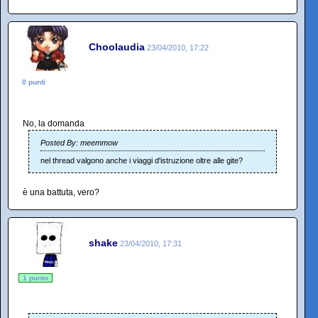
Choolaudia
23/04/2010, 17:22
0 punti
No, la domanda
Posted By: meemmow
nel thread valgono anche i viaggi d'istruzione oltre alle gite?
è una battuta, vero?
shake
23/04/2010, 17:31
1 punto