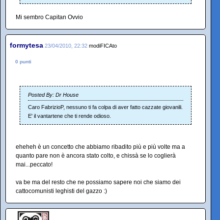
Mi sembro Capitan Ovvio
formytesa
23/04/2010, 22:32
modiFICAto
0 punti
Posted By: Dr House
Caro FabrizioP, nessuno ti fa colpa di aver fatto cazzate giovanili.
E' il vantartene che ti rende odioso.
eheheh è un concetto che abbiamo ribadito più e più volte ma a
quanto pare non è ancora stato colto, e chissà se lo coglierà
mai...peccato!
va be ma del resto che ne possiamo sapere noi che siamo dei
cattocomunisti leghisti del gazzo :)