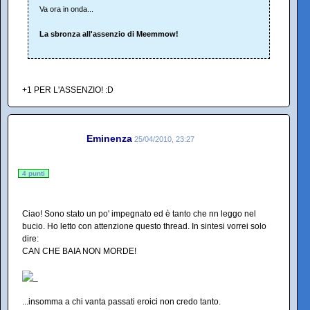
Va ora in onda...
La sbronza all'assenzio di Meemmow!
+1 PER L'ASSENZIO! :D
Eminenza
25/04/2010, 23:27
4 punti
Ciao! Sono stato un po' impegnato ed è tanto che nn leggo nel
bucio. Ho letto con attenzione questo thread. In sintesi vorrei solo
dire:
CAN CHE BAIA NON MORDE!
...insomma a chi vanta passati eroici non credo tanto.