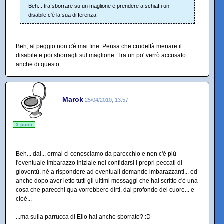
Beh... tra sborrare su un maglione e prendere a schiaffi un
disabile c'è la sua differenza.
Beh, al peggio non c'è mai fine. Pensa che crudeltà menare il
disabile e poi sborragli sul maglione. Tra un po' verrò accusato
anche di questo.
Marok
25/04/2010, 13:57
3 punti
Beh... dai... ormai ci conosciamo da parecchio e non c'è più
l'eventuale imbarazzo iniziale nel confidarsi i propri peccati di
gioventù, né a rispondere ad eventuali domande imbarazzanti... ed
anche dopo aver letto tutti gli ultimi messaggi che hai scritto c'è una
cosa che parecchi qua vorrebbero dirti, dal profondo del cuore... e
cioè...
...ma sulla parrucca di Elio hai anche sborrato? :D