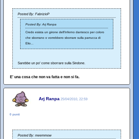
Posted By: FabrizioP
Posted By: Arj Ranpa
Credo esista un girone dell'Inferno dantesco per coloro
che sborrano o vorrebbero sborrare sulla parrucca di
Elio...
Sarebbe un po' come sborrare sulla Sindone.
E' una cosa che non va fatta e non si fa.
Arj Ranpa
25/04/2010, 22:59
0 punti
Posted By: meemmow