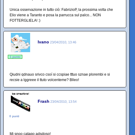
Unica osservazione in tutto ciò: FabrizioP, la prossima volta che
Elio viene a Taranto e posa la parrucca sul palco... NON
FOTTERGLIELA! :)
Ivano
23/04/2010, 13:46
1 punto
Qiudni qdnauo srivco csoí si ccspiae tttuo sznae plorembi e si
recsie a lggreee il ttuto volcenteme? Blleo!
Frash
23/04/2010, 13:54
0 punti
Mi snoo catago adsdoso!