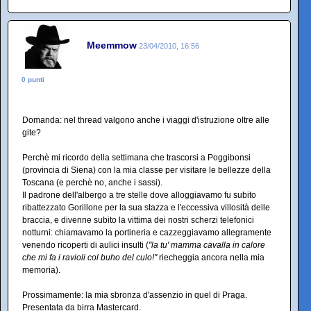
Meemmow
23/04/2010, 16:56
0 punti
Domanda: nel thread valgono anche i viaggi d'istruzione oltre alle
gite?
Perchè mi ricordo della settimana che trascorsi a Poggibonsi
(provincia di Siena) con la mia classe per visitare le bellezze della
Toscana (e perchè no, anche i sassi).
Il padrone dell'albergo a tre stelle dove alloggiavamo fu subito
ribattezzato Gorillone per la sua stazza e l'eccessiva villosità delle
braccia, e divenne subito la vittima dei nostri scherzi telefonici
notturni: chiamavamo la portineria e cazzeggiavamo allegramente
venendo ricoperti di aulici insulti (
"la tu' mamma cavalla in calore
che mi fa i ravioli col buho del culo!"
riecheggia ancora nella mia
memoria).
Prossimamente: la mia sbronza d'assenzio in quel di Praga.
Presentata da birra Mastercard.