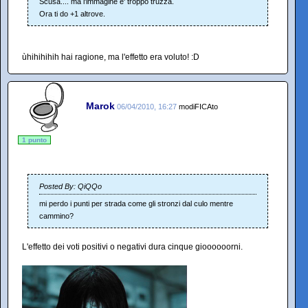
Scusa.... ma l'immagine e' troppo truzza.
Ora ti do +1 altrove.
ùhihihihih hai ragione, ma l'effetto era voluto! :D
Marok
06/04/2010, 16:27
modiFICAto
1 punto
Posted By: QiQQo
mi perdo i punti per strada come gli stronzi dal culo mentre
cammino?
L'effetto dei voti positivi o negativi dura cinque gioooooorni.