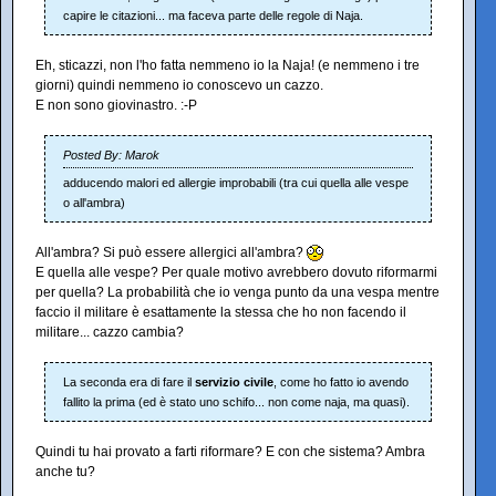
capire le citazioni... ma faceva parte delle regole di Naja.
Eh, sticazzi, non l'ho fatta nemmeno io la Naja! (e nemmeno i tre
giorni) quindi nemmeno io conoscevo un cazzo.
E non sono giovinastro. :-P
Posted By: Marok
adducendo malori ed allergie improbabili (tra cui quella alle vespe
o all'ambra)
All'ambra? Si può essere allergici all'ambra?
E quella alle vespe? Per quale motivo avrebbero dovuto riformarmi
per quella? La probabilità che io venga punto da una vespa mentre
faccio il militare è esattamente la stessa che ho non facendo il
militare... cazzo cambia?
La seconda era di fare il
servizio civile
, come ho fatto io avendo
fallito la prima (ed è stato uno schifo... non come naja, ma quasi).
Quindi tu hai provato a farti riformare? E con che sistema? Ambra
anche tu?