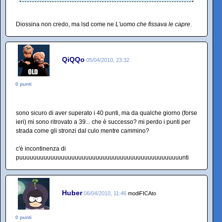
Diossina non credo, ma lsd come ne
L'uomo che fissava le capre
.
QiQQo
05/04/2010, 23:32
0 punti
sono sicuro di aver superato i 40 punti, ma da qualche giorno (forse
ieri) mi sono ritrovato a 39... che è successo? mi perdo i punti per
strada come gli stronzi dal culo mentre cammino?
c'è incontinenza di
puuuuuuuuuuuuuuuuuuuuuuuuuuuuuuuuuuuuuuuuuuuuuuunti
Huber
06/04/2010, 11:46
modiFICAto
0 punti