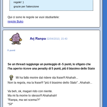
regole! :)
grazie per l'attenzione
Qui ci sono le regole se vuoi studiartele:
regole Buko
Arj Ranpa
02/04/2010, 15:40
0 punti
Se un thread raggiunge un punteggio di -5 punti, lo sfigato che
l'ha aperto riceve una penalty di 5 punti, più il biasimo dello Stato
Mi ha fatto morire dal ridere sta frase!!! Ahahah...
Non la regola, ma la frase!!! "più il biasimo dello Stato"...Ahahah...
Va beh, ok, magari rido con niente.
Ma mi fa morire lo stesso!!! Ahahahah!
"Ranpa, ma sei scema?!"
"Sì!"