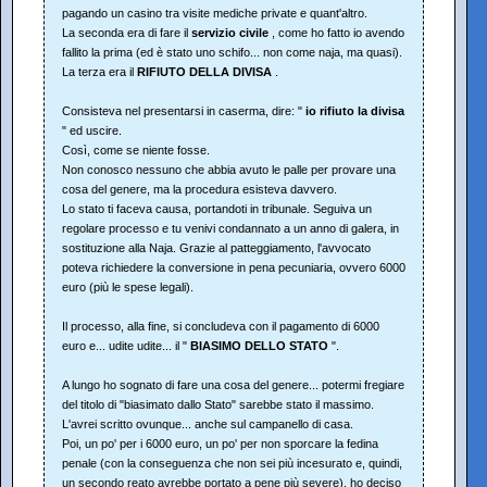
pagando un casino tra visite mediche private e quant'altro.
La seconda era di fare il
servizio civile
, come ho fatto io avendo
fallito la prima (ed è stato uno schifo... non come naja, ma quasi).
La terza era il
RIFIUTO DELLA DIVISA
.
Consisteva nel presentarsi in caserma, dire: "
io rifiuto la divisa
" ed uscire.
Così, come se niente fosse.
Non conosco nessuno che abbia avuto le palle per provare una
cosa del genere, ma la procedura esisteva davvero.
Lo stato ti faceva causa, portandoti in tribunale. Seguiva un
regolare processo e tu venivi condannato a un anno di galera, in
sostituzione alla Naja. Grazie al patteggiamento, l'avvocato
poteva richiedere la conversione in pena pecuniaria, ovvero 6000
euro (più le spese legali).
Il processo, alla fine, si concludeva con il pagamento di 6000
euro e... udite udite... il "
BIASIMO DELLO STATO
".
A lungo ho sognato di fare una cosa del genere... potermi fregiare
del titolo di "biasimato dallo Stato" sarebbe stato il massimo.
L'avrei scritto ovunque... anche sul campanello di casa.
Poi, un po' per i 6000 euro, un po' per non sporcare la fedina
penale (con la conseguenza che non sei più incesurato e, quindi,
un secondo reato avrebbe portato a pene più severe), ho deciso