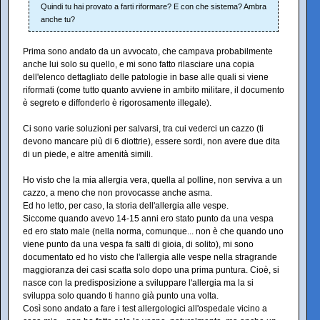
Quindi tu hai provato a farti riformare? E con che sistema? Ambra
anche tu?
Prima sono andato da un avvocato, che campava probabilmente
anche lui solo su quello, e mi sono fatto rilasciare una copia
dell'elenco dettagliato delle patologie in base alle quali si viene
riformati (come tutto quanto avviene in ambito militare, il documento
è segreto e diffonderlo è rigorosamente illegale).
Ci sono varie soluzioni per salvarsi, tra cui vederci un cazzo (ti
devono mancare più di 6 diottrie), essere sordi, non avere due dita
di un piede, e altre amenità simili.
Ho visto che la mia allergia vera, quella al polline, non serviva a un
cazzo, a meno che non provocasse anche asma.
Ed ho letto, per caso, la storia dell'allergia alle vespe.
Siccome quando avevo 14-15 anni ero stato punto da una vespa
ed ero stato male (nella norma, comunque... non è che quando uno
viene punto da una vespa fa salti di gioia, di solito), mi sono
documentato ed ho visto che l'allergia alle vespe nella stragrande
maggioranza dei casi scatta solo dopo una prima puntura. Cioè, si
nasce con la predisposizione a sviluppare l'allergia ma la si
sviluppa solo quando ti hanno già punto una volta.
Così sono andato a fare i test allergologici all'ospedale vicino a