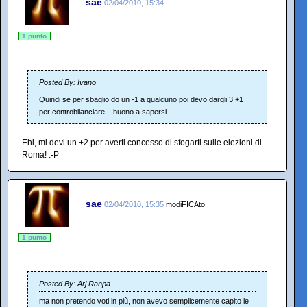
sae
02/04/2010, 15:34
1 punto
Posted By: Ivano
Quindi se per sbaglio do un -1 a qualcuno poi devo dargli 3 +1
per controbilanciare... buono a sapersi.
Ehi, mi devi un +2 per averti concesso di sfogarti sulle elezioni di
Roma! :-P
sae
02/04/2010, 15:35
modiFICAto
1 punto
Posted By: Arj Ranpa
ma non pretendo voti in più, non avevo semplicemente capito le