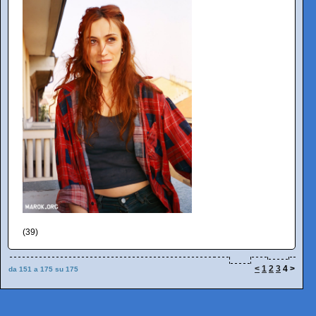
(39)
<
1
2
3
4
>
da 151 a 175 su 175