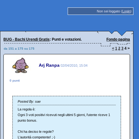
Non sei loggato (
Login
)
BUG - Bachi Urendi Gratis
: Punti e votazioni.
Fondo pagina
<
1
2
3
4
>
da 151 a 175 su 175
Arj Ranpa
02/04/2010, 15:04
0 punti
Posted By: sae
La regola è:
Ogni 3 voti positivi ricevuti negli ultimi 5 giorni, l'utente riceve 1
punto bonus.
Chi ha deciso le regole?
L'autorità competente! ;-)