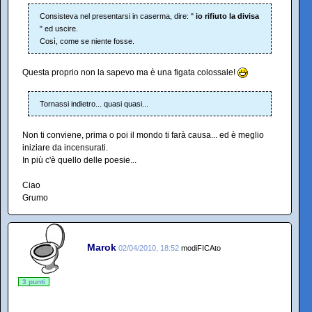
Consisteva nel presentarsi in caserma, dire: "
io rifiuto la divisa
" ed uscire.
Così, come se niente fosse.
Questa proprio non la sapevo ma è una figata colossale!
Tornassi indietro... quasi quasi...
Non ti conviene, prima o poi il mondo ti farà causa... ed è meglio
iniziare da incensurati.
In più c'è quello delle poesie...
Ciao
Grumo
Marok
02/04/2010, 18:52
modiFICAto
3 punti