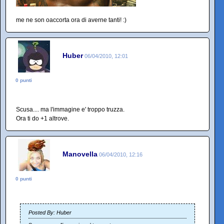
me ne son oaccorta ora di averne tanti! :)
Huber
06/04/2010, 12:01
0 punti
Scusa.... ma l'immagine e' troppo truzza.
Ora ti do +1 altrove.
Manovella
06/04/2010, 12:16
0 punti
Posted By: Huber