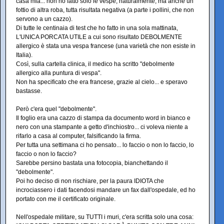
casa mia... non ho fatto solo le vespe, naturalmente, ma anche un
fottio di altra roba, tutta risultata negativa (a parte i pollini, che non
servono a un cazzo).
Di tutte le centinaia di test che ho fatto in una sola mattinata,
L'UNICA PORCATA UTILE a cui sono risultato DEBOLMENTE
allergico è stata una vespa francese (una varietà che non esiste in
Italia).
Così, sulla cartella clinica, il medico ha scritto "debolmente
allergico alla puntura di vespa".
Non ha specificato che era francese, grazie al cielo... e speravo
bastasse.
Però c'era quel "debolmente".
Il foglio era una cazzo di stampa da documento word in bianco e
nero con una stampante a getto d'inchiostro... ci voleva niente a
rifarlo a casa al computer, falsificando la firma.
Per tutta una settimana ci ho pensato... lo faccio o non lo faccio, lo
faccio o non lo faccio?
Sarebbe persino bastata una fotocopia, bianchettando il
"debolmente".
Poi ho deciso di non rischiare, per la paura IDIOTA che
incrociassero i dati facendosi mandare un fax dall'ospedale, ed ho
portato con me il certificato originale.
Nell'ospedale militare, su TUTTI i muri, c'era scritta solo una cosa: