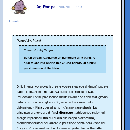
Arj Ranpa
02/04/2010, 18:53
0 punti
Posted By: Marok
Posted By: Arj Ranpa
Se un thread raggiunge un punteggio di -5 punti, lo
sfigato che l'ha aperto riceve una penalty di 5 punti,
più il biasimo dello Stato
Difficilmente, voi giovanistri (e le vostre sigarette di droga) potrete
capire le citazioni... ma faceva parte delle regole di Naja.
Per evitare il principale incubo di tutti coloro che sono stati giovani
dalla preistoria fino agli anni 90, ovvero il servizio militare
obbligatorio (
Naja
, per gli amici) c'erano varie strade. La
principale era cercare di
farsi riformare
, adducendo malori ed
allergie improbabili (tra cui quella alle vespe o all'ambra),
prendendo farmaci per alzare la pressione prima della visita dei
"tre giorni" o fingendosi ghei. Conosco gente che ce l'ha fatta...