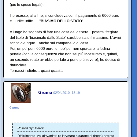
(più le spese legali).
Il processo, alla fine, si concludeva con il pagamento di 6000 euro
e... udite udite... il "
BIASIMO DELLO STATO
".
A lungo ho sognato di fare una cosa del genere... potermi fregiare
del titolo di "biasimato dallo Stato" sarebbe stato il massimo. L'avrei
scritto ovunque... anche sul campanello di casa.
Poi, un po' per i 6000 euro, un po' per non sporcare la fedina
penale (con la conseguenza che non sei più incesurato e, quindi,
un secondo reato avrebbe portato a pene più severe), ho deciso di
rinunciare.
Tornassi indietro... quasi quasi...
Grumo
02/04/2010, 18:19
0 punti
Posted By: Marok
Difficilmente, voi giovanistri (e le vostre sigarette di droga) potrete