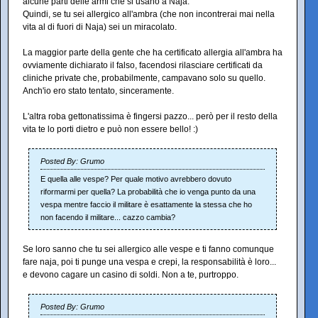
alcune parti delle armi che si usano a Naja.
Quindi, se tu sei allergico all'ambra (che non incontrerai mai nella
vita al di fuori di Naja) sei un miracolato.
La maggior parte della gente che ha certificato allergia all'ambra ha
ovviamente dichiarato il falso, facendosi rilasciare certificati da
cliniche private che, probabilmente, campavano solo su quello.
Anch'io ero stato tentato, sinceramente.
L'altra roba gettonatissima è fingersi pazzo... però per il resto della
vita te lo porti dietro e può non essere bello! :)
Posted By: Grumo
E quella alle vespe? Per quale motivo avrebbero dovuto
riformarmi per quella? La probabilità che io venga punto da una
vespa mentre faccio il militare è esattamente la stessa che ho
non facendo il militare... cazzo cambia?
Se loro sanno che tu sei allergico alle vespe e ti fanno comunque
fare naja, poi ti punge una vespa e crepi, la responsabilità è loro...
e devono cagare un casino di soldi. Non a te, purtroppo.
Posted By: Grumo