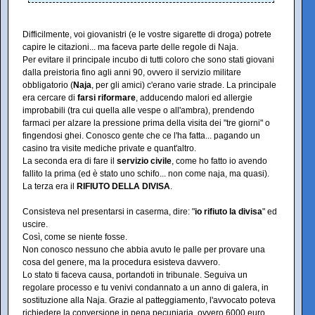
Difficilmente, voi giovanistri (e le vostre sigarette di droga) potrete
capire le citazioni... ma faceva parte delle regole di Naja.
Per evitare il principale incubo di tutti coloro che sono stati giovani
dalla preistoria fino agli anni 90, ovvero il servizio militare
obbligatorio (
Naja
, per gli amici) c'erano varie strade. La principale
era cercare di
farsi riformare
, adducendo malori ed allergie
improbabili (tra cui quella alle vespe o all'ambra), prendendo
farmaci per alzare la pressione prima della visita dei "tre giorni" o
fingendosi ghei. Conosco gente che ce l'ha fatta... pagando un
casino tra visite mediche private e quant'altro.
La seconda era di fare il
servizio civile
, come ho fatto io avendo
fallito la prima (ed è stato uno schifo... non come naja, ma quasi).
La terza era il
RIFIUTO DELLA DIVISA
.
Consisteva nel presentarsi in caserma, dire: "
io rifiuto la divisa
" ed
uscire.
Così, come se niente fosse.
Non conosco nessuno che abbia avuto le palle per provare una
cosa del genere, ma la procedura esisteva davvero.
Lo stato ti faceva causa, portandoti in tribunale. Seguiva un
regolare processo e tu venivi condannato a un anno di galera, in
sostituzione alla Naja. Grazie al patteggiamento, l'avvocato poteva
richiedere la conversione in pena pecuniaria, ovvero 6000 euro