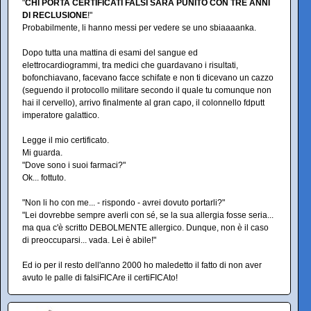
"
CHI PORTA CERTIFICATI FALSI SARÀ PUNITO CON TRE ANNI
DI RECLUSIONE
!"
Probabilmente, li hanno messi per vedere se uno sbiaaaanka.
Dopo tutta una mattina di esami del sangue ed
elettrocardiogrammi, tra medici che guardavano i risultati,
bofonchiavano, facevano facce schifate e non ti dicevano un cazzo
(seguendo il protocollo militare secondo il quale tu comunque non
hai il cervello), arrivo finalmente al gran capo, il colonnello fdputt
imperatore galattico.
Legge il mio certificato.
Mi guarda.
"Dove sono i suoi farmaci?"
Ok... fottuto.
"Non li ho con me... - rispondo - avrei dovuto portarli?"
"Lei dovrebbe sempre averli con sé, se la sua allergia fosse seria...
ma qua c'è scritto DEBOLMENTE allergico. Dunque, non è il caso
di preoccuparsi... vada. Lei è abile!"
Ed io per il resto dell'anno 2000 ho maledetto il fatto di non aver
avuto le palle di falsiFICAre il certiFICAto!