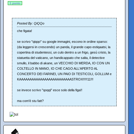
1 punto
Posted By: QiQQo
che figata!
se scrivo "qiqqo" su google immagini, escono in ordine sparso:
(da leggersi in crescendo) un panda, il grande capo estiqaatsi, la
copertina di studentessi, un culo dentro a un frigo, gesù cristo, la
statuetta del vaticano, un handicappato che salta, il detective
smullo, il babbo di akane, un VECCHIO DI MERDA, IO CON UN
COLTELLO IN MANO, IO CHE CAGO ALL'APERTO AL
CONCERTO DEI FARINEI, UN PAIO DI TESTICOLI, GOLLUM e
KAAAAAAAAAAAAAAAAAAAAAAAAASTROX!!!!!11!!!
se invece scrivo "qoqqi" esce solo della figa!!
ma com'è stu fatt?