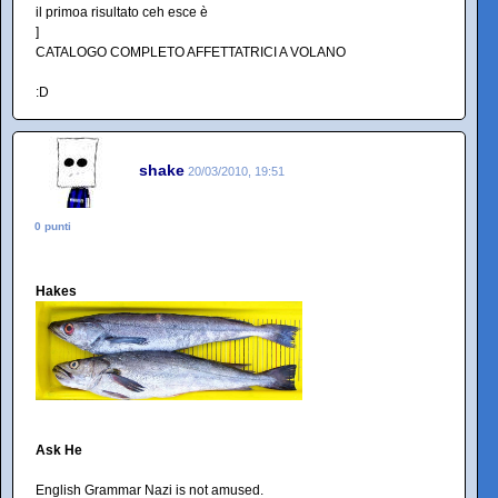
il primoa risultato ceh esce è
]
CATALOGO COMPLETO AFFETTATRICI A VOLANO
:D
shake
20/03/2010, 19:51
0 punti
Hakes
Ask He
English Grammar Nazi is not amused.