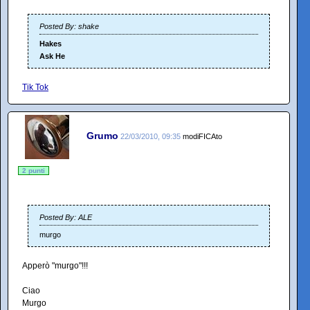
Posted By: shake
Hakes
Ask He
Tik Tok
Grumo
22/03/2010, 09:35
modiFICAto
2 punti
Posted By: ALE
murgo
Apperò "murgo"!!!
Ciao
Murgo