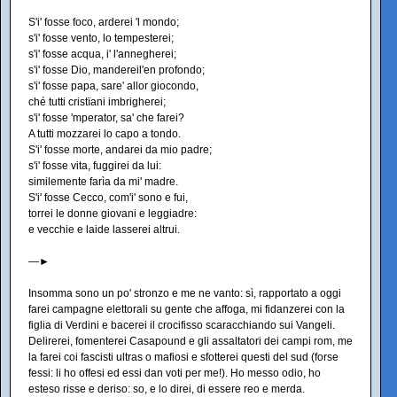
S'i' fosse foco, arderei 'l mondo;
s'i' fosse vento, lo tempesterei;
s'i' fosse acqua, i' l'annegherei;
s'i' fosse Dio, mandereil'en profondo;
s'i' fosse papa, sare' allor giocondo,
ché tutti cristïani imbrigherei;
s'i' fosse 'mperator, sa' che farei?
A tutti mozzarei lo capo a tondo.
S'i' fosse morte, andarei da mio padre;
s'i' fosse vita, fuggirei da lui:
similemente farìa da mi' madre.
S'i' fosse Cecco, com'i' sono e fui,
torrei le donne giovani e leggiadre:
e vecchie e laide lasserei altrui.
—►
Insomma sono un po' stronzo e me ne vanto: sì, rapportato a oggi
farei campagne elettorali su gente che affoga, mi fidanzerei con la
figlia di Verdini e bacerei il crocifisso scaracchiando sui Vangeli.
Delirerei, fomenterei Casapound e gli assaltatori dei campi rom, me
la farei coi fascisti ultras o mafiosi e sfotterei questi del sud (forse
fessi: li ho offesi ed essi dan voti per me!). Ho messo odio, ho
esteso risse e deriso: so, e lo direi, di essere reo e merda.