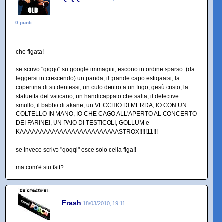
0 punti
che figata!
se scrivo "qiqqo" su google immagini, escono in ordine sparso: (da
leggersi in crescendo) un panda, il grande capo estiqaatsi, la
copertina di studentessi, un culo dentro a un frigo, gesù cristo, la
statuetta del vaticano, un handicappato che salta, il detective
smullo, il babbo di akane, un VECCHIO DI MERDA, IO CON UN
COLTELLO IN MANO, IO CHE CAGO ALL'APERTO AL CONCERTO
DEI FARINEI, UN PAIO DI TESTICOLI, GOLLUM e
KAAAAAAAAAAAAAAAAAAAAAAAAASTROX!!!!!11!!!
se invece scrivo "qoqqi" esce solo della figa!!
ma com'è stu fatt?
Frash
18/03/2010, 19:11