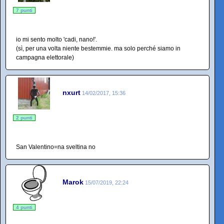
7 punti
io mi sento molto 'cadi, nano!'.
(sì, per una volta niente bestemmie. ma solo perché siamo in
campagna elettorale)
nxurt
14/02/2017, 15:36
2 punti
San Valentino=na sveltina no
Marok
15/07/2019, 22:24
4 punti