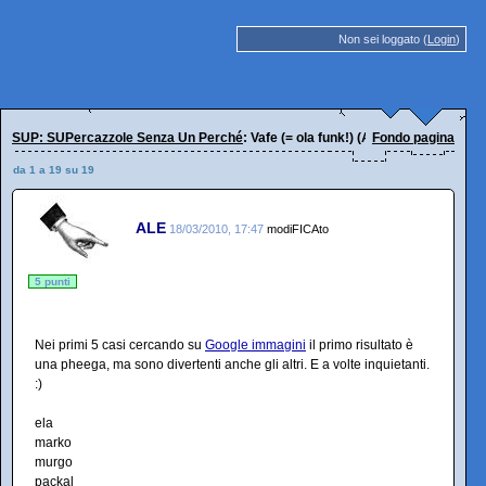
Non sei loggato (
Login
)
SUP: SUPercazzole Senza Un Perché
: Vafe (= ola funk!) (Anagrammi e temp
Fondo pagina
da 1 a 19 su 19
ALE
18/03/2010, 17:47
modiFICAto
5 punti
Nei primi 5 casi cercando su
Google immagini
il primo risultato è
una pheega, ma sono divertenti anche gli altri. E a volte inquietanti.
:)
ela
marko
murgo
packal