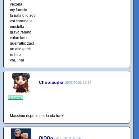
vexona
my foresta
la pala o lo zoo
voi caramelle
mustella
gravo renato
volan lame
quell'atto: zac!
un alto gnek
re hub
vai, lina!
Choolaudia
18/03/2010, 18:29
1 punto
Massimo rispetto per la ola funk!
QiQQo
18/03/2010, 18:56