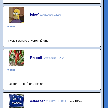
lelev*
22/03/2010, 15:10
0 punti
Il Velez Sarsfield! Vero! Più uno!
Propoli
22/03/2010, 19:22
0 punti
"Opporli" s¡ ch'è una ficata!
daiconan
22/03/2010, 19:48
modiFICAto