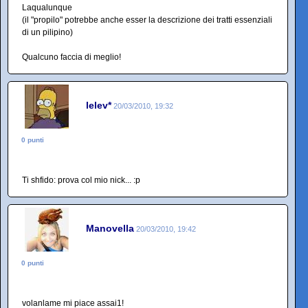
Laqualunque
(il "propilo" potrebbe anche esser la descrizione dei tratti essenziali
di un pilipino)
Qualcuno faccia di meglio!
lelev*
20/03/2010, 19:32
0 punti
Ti shfido: prova col mio nick... :p
Manovella
20/03/2010, 19:42
0 punti
volanlame mi piace assai1!