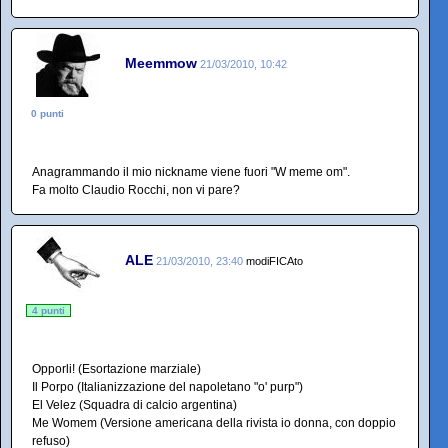
Meemmow
21/03/2010, 10:42
0 punti
Anagrammando il mio nickname viene fuori "W meme om".
Fa molto Claudio Rocchi, non vi pare?
ALE
21/03/2010, 23:40
modiFICAto
4 punti
Opporli! (Esortazione marziale)
Il Porpo (Italianizzazione del napoletano "o' purp")
El Velez (Squadra di calcio argentina)
Me Womem (Versione americana della rivista io donna, con doppio
refuso)