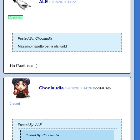
ALE
19/03/2010, 14:22
1 punto
Posted By: Choolaudia
Massimo rispetto per la ola funk!
Ho l'Audi, oca! ;)
Choolaudia
19/03/2010, 14:26
modiFICAto
0 punti
Posted By: ALE
Posted By: Choolaudia