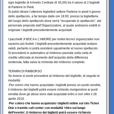
ogni biglietto di II Anello Centrale (€ 45,00) ha il valore di 2 biglietti
di Parterre in Piedi.
Si potrà ritirare l’ulteriore biglietto/i settore Parterre in piedi il giorno
dello spettacolo, a far tempo dalle ore 18:00, presso la biglietteria
del luogo dello spettacolo dove verrà “recuperato lo spettacolo”, dal
personale preposto dall’Organizzatore, al quale andranno esibiti in
originale i biglietti precedentemente acquistati.
I pacchetti JI BOCA e L’AMORE per motivi tecnici organizzativi non
saranno più fruibili. I biglietti precedentemente acquistati restano
validi, pertanto si potrà assistere ugualmente al nuovo spettacolo.
Si procederà in automatico al rimborso parziale sulla carta di
credito utilizzata al momento dell’acquisto della differenza
sostenuta, fatta salva la richiesta del rimborso completo.
TERMINI DI RIMBORSO
Se invece si vuole procedere al rimborso del biglietto, di seguito le
modalità:
-Per coloro che hanno acquistato i biglietti presso un punto vendita,
il rimborso dei biglietti potrà essere richiesto rivolgendosi ai punti
vendita dove gli stessi sono stati acquistati entro e non oltre il 28
aprile 2018.
-
Per coloro che hanno acquistato i biglietti online sul sito Ticket
One o tramite call center con modalità ‘ritiro sul luogo
dell’evento‘, il rimborso dei biglietti potrà essere richiesto