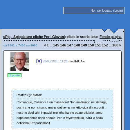
Non sei loggato (
Login
)
sPig - Spigolature eliche Per I Giovani
: elio e le storie tese
Fondo pagina
<
1
...
145
146
147
148
149
150
151
152
...
160
>
da 7401 a 7450 su 8000
[u]
23/03/2018, 11:21
modiFICAto
1 punto
Posted By: Marok
Comunque, Collisioni è un massacro! Non mi dilungo nei dettagli, i
pochi che non ci sono mai andati avranno letto giga di racconti...
nostri e degli altri impavidi eroi che hanno osato sfidarlo, anno
dopo decennio dopo secolo. Per le fave=fankulo, sarà la sfida
definitiva! Prepariamoci!