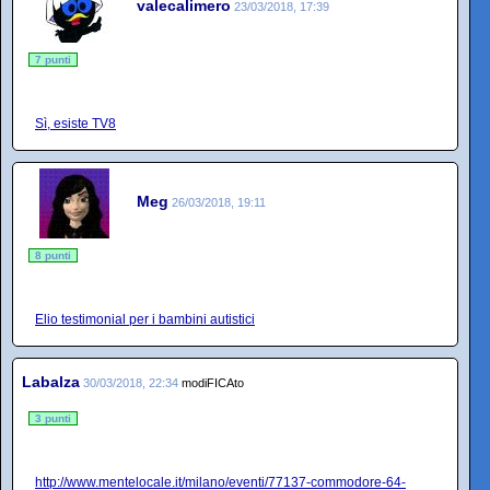
valecalimero
23/03/2018, 17:39
7 punti
Sì, esiste TV8
Meg
26/03/2018, 19:11
8 punti
Elio testimonial per i bambini autistici
Labalza
30/03/2018, 22:34
modiFICAto
3 punti
http://www.mentelocale.it/milano/eventi/77137-commodore-64-