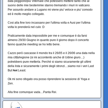
data peggiore/piu' infernale che potessero mettere tanto che al
suono delle mie bestemmie stanno tremando i muri in vaticano.
Per assurdo andare a Lugano mi viene piu' veloce e piu' comodo
ed è molto meglio collegato.
Cosi alla fine loro incassano per l'ultima volta e Ausi per l'ultima
volta lo prenderà nel culo :D
Praticamente data impossibile per me e comunque è da farsi
almeno 29/30 Giugno in quanto pure il giorno dopo il concerto
fanno qualche meeting se ho letto bene.
Cazzo però cascasse il mondo tra il 26/05 e il 26/06 una data nella
mia città/regione (si mi accontento anche di Udine giuro....)
potrebbero pure metterla. Perchè si siamo sicuramente gli ultimi
della lista e sicuramente i primi degli stronzi....siamo noi i veri Last
But
Not
Least.
Ok mi sono sfogato ora posso riprendere la sessione di Yoga e
Zen.
Alla fine comunque vada....Panta Rei.