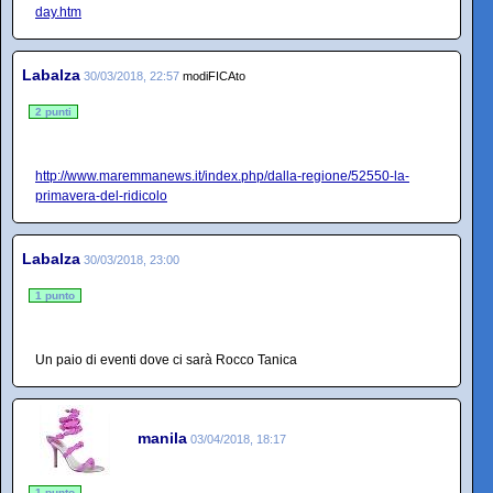
day.htm
Labalza
30/03/2018, 22:57
modiFICAto
2 punti
http://www.maremmanews.it/index.php/dalla-regione/52550-la-
primavera-del-ridicolo
Labalza
30/03/2018, 23:00
1 punto
Un paio di eventi dove ci sarà Rocco Tanica
manila
03/04/2018, 18:17
1 punto