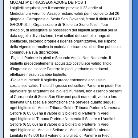
MODALITA’ DI RIASSEGNAZIONE DEI POSTI
I biglietti acquistati per il concerto previsto il 23 aprile al
Mediolanum Forum di Assago restano validi per il concerto del 26
giugno al Carroponte di Sesto San Giovanni; fermo il diritto di F&P
GROUP S.r.l., Organizzatore di “Elio e Le Storie Tese - Tour
d’Addio”, di assegnare ai possessori dei biglietti acquistati per la
data oggetto di variazione, i vari settori del suddetto luogo di
spettacolo, secondo proprie esigenze organizzative, nel rispetto
della vigente normativa in materia di sicurezza, di ordine pubblico e
comunque a sua discrezione.
-Biglietti Parterre in piedi e Secondo Anello Non Numerato: il
biglietto precedentemente acquistato costituisce valido Titolo
d’Ingresso nel settore Parterre in piedi, pertanto non dovrai
effettuare nessun cambio biglietto.
-Biglietti numerati: il biglietto precedentemente acquistato
costituisce valido Titolo d’Ingresso nel settore Parterre in piedi. Per
agevolare gli acquirenti dei biglietti numerati, non essendo presenti
al Carroponte di Sesto San Giovanni posti numerati, viene a loro
riservata una speciale promozione che prevede quanto segue:
ogni biglietto di I Anello Tribuna Gold e Tribuna Parterre Numerata I
Settore (€ 65,00) ha il valore di 3 biglietti di Parterre in Piedi;
ogni biglietto di Tribuna Parterre Numerata II Settore e I Anello I
Settore (€ 55,00) ha il valore di 2 biglietti di Parterre in Piedi;
ogni biglietto di I Anello II Settore e I Anello Visibilità Laterale
Limitata (€ 49,00) ha il valore di 2 biglietti di Parterre in Piedi;