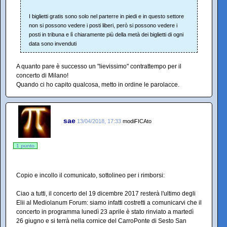
I biglietti gratis sono solo nel parterre in piedi e in questo settore
non si possono vedere i posti liberi, però si possono vedere i
posti in tribuna e lì chiaramente più della metà dei biglietti di ogni
data sono invenduti
A quanto pare è successo un "lievissimo" contrattempo per il
concerto di Milano!
Quando ci ho capito qualcosa, metto in ordine le parolacce.
sae
13/04/2018, 17:33
modiFICAto
1 punto
Copio e incollo il comunicato, sottolineo per i rimborsi:
Ciao a tutti, il concerto del 19 dicembre 2017 resterà l'ultimo degli
Elii al Mediolanum Forum: siamo infatti costretti a comunicarvi che il
concerto in programma lunedì 23 aprile è stato rinviato a martedì
26 giugno e si terrà nella cornice del CarroPonte di Sesto San