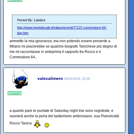
Posted By: Labalza
http://www.mentelocale.it/milano/eventi/77137-commodore-64-
day.htm
ammetto la mia ignoranza..ma non potendo essere presente a
Milano mi piacerebbe se qualche biografo Tanichese più degno di
me mi raccontasse in anteprima il rapporto fra Rocco e il
Commodore 64..
valecalimero
05/04/2018, 20:05
3 punti
a quanto pare le puntate di Saturday night live sono registrate, e
suonerà anche la perla del tastierismo ambrosiano, sua Pianolosità
Rocco Tanica