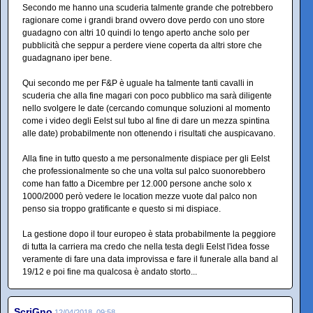
Secondo me hanno una scuderia talmente grande che potrebbero
ragionare come i grandi brand ovvero dove perdo con uno store
guadagno con altri 10 quindi lo tengo aperto anche solo per
pubblicità che seppur a perdere viene coperta da altri store che
guadagnano iper bene.
Qui secondo me per F&P è uguale ha talmente tanti cavalli in
scuderia che alla fine magari con poco pubblico ma sarà diligente
nello svolgere le date (cercando comunque soluzioni al momento
come i video degli Eelst sul tubo al fine di dare un mezza spintina
alle date) probabilmente non ottenendo i risultati che auspicavano.
Alla fine in tutto questo a me personalmente dispiace per gli Eelst
che professionalmente so che una volta sul palco suonorebbero
come han fatto a Dicembre per 12.000 persone anche solo x
1000/2000 però vedere le location mezze vuote dal palco non
penso sia troppo gratificante e questo si mi dispiace.
La gestione dopo il tour europeo è stata probabilmente la peggiore
di tutta la carriera ma credo che nella testa degli Eelst l'idea fosse
veramente di fare una data improvissa e fare il funerale alla band al
19/12 e poi fine ma qualcosa è andato storto...
ScriGno
12/04/2018, 09:58