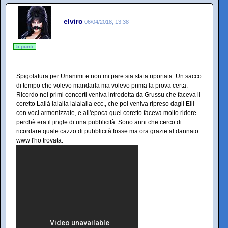
elviro
06/04/2018, 13:38
5 punti
Spigolatura per Unanimi e non mi pare sia stata riportata. Un sacco
di tempo che volevo mandarla ma volevo prima la prova certa.
Ricordo nei primi concerti veniva introdotta da Grussu che faceva il
coretto Lallà lalalla lalalalla ecc., che poi veniva ripreso dagli Elii
con voci armonizzate, e all'epoca quel coretto faceva molto ridere
perchè era il jingle di una pubblicità. Sono anni che cerco di
ricordare quale cazzo di pubblicità fosse ma ora grazie al dannato
www l'ho trovata.