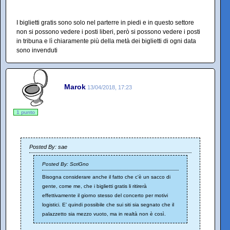
I biglietti gratis sono solo nel parterre in piedi e in questo settore
non si possono vedere i posti liberi, però si possono vedere i posti
in tribuna e lì chiaramente più della metà dei biglietti di ogni data
sono invenduti
Marok
13/04/2018, 17:23
1 punto
Posted By: sae
Posted By: ScriGno
Bisogna considerare anche il fatto che c'è un sacco di
gente, come me, che i biglietti gratis li ritirerà
effettivamente il giorno stesso del concerto per motivi
logistici. E' quindi possibile che sui siti sia segnato che il
palazzetto sia mezzo vuoto, ma in realtà non è così.