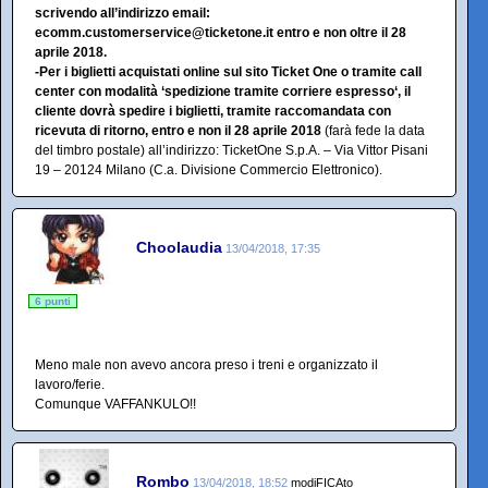
scrivendo all’indirizzo email:
ecomm.customerservice@ticketone.it entro e non oltre il 28
aprile 2018.
-Per i biglietti acquistati online sul sito Ticket One o tramite call
center con modalità ‘spedizione tramite corriere espresso‘, il
cliente dovrà spedire i biglietti, tramite raccomandata con
ricevuta di ritorno, entro e non il 28 aprile 2018
(farà fede la data
del timbro postale) all’indirizzo: TicketOne S.p.A. – Via Vittor Pisani
19 – 20124 Milano (C.a. Divisione Commercio Elettronico).
Choolaudia
13/04/2018, 17:35
6 punti
Meno male non avevo ancora preso i treni e organizzato il
lavoro/ferie.
Comunque VAFFANKULO!!
Rombo
13/04/2018, 18:52
modiFICAto