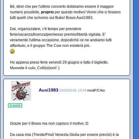
Bè, direi che per l'ultimo concerto dobbiamo essere il maggior
numero possibile,
proprio
per questo motivo! Vorrei che ci fossero
tutti quelli che scrivono sul Buko! Bravo Ausi1983.
Dai, organizzatevi, c'è tempo per prendere
ferie/vacanza/licenza/permesso premio/libertà vigilata. E'
veramente l'ultima occasione, dopodiché ce ne andiamo tutti
affankulo, e il gruppo The Cow non esisterà più.
Ho appena preso ferie venerdì 29 giugno e fatto il biglietto.
Muovete il culo, Colli(si)oni! :)
Ausi1983
23/03/2018, 13:04
modiFICAto
2 punti
Grazie per il Bravo ma non capisco il motivo :D
Da casa mia (Trieste/Friuli Venezia Giulia per essere precisi) è la