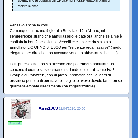
spettavano al pubblico del 19 dicembre fosse legato al piano di
sfoltire le date...
Pensavo anche io così.
Comunque mancano 9 giorni a Brescia e 12 a Milano, mi
sembrerebbe strano che annullassero le date ora, anche se a me è
capitato in ben 2 occasioni a Vercelli che il concerto sia stato
annullato IL GIORNO STESSO per "esigenze organizzative" (modo
elegante per dire che non avevano venduto abbastanza biglietti)
Edit: preciso che non sto dicendo che potrebbero annullare un
concerto il giorno stesso, stiamo parlando di giganti come F&P
Group e di Palazzetti, non di piccoli promoter locali e teatri di
provincia per i quali per riavere il biglietto avevo dovuto fare non so
quante telefonate direttamente con l'organizzatore)
Ausi1983
11/04/2018, 20:50
2 punti