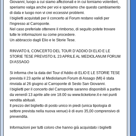
Giovanni, luogo a cui siamo affezionati e in cui torniamo volentieri,
speriamo valga anche per voi e speriamo che questo cambiamento
di data e luogo non vi crei eccessivi problemi.
I biglietti acquistati per il concerto al Forum restano validi per
l'ingresso al Carroponte.
Nel caso preferiate ottenere il rimborso, di seguito potete trovare
tutte le informazioni su come procedere.
Un abbraccio dagli Elio e le Storie Tese.
RINVIATO IL CONCERTO DEL TOUR D’ADDIO DI ELIO E LE
STORIE TESE PREVISTO IL 23 APRILE AL MEDIOLANUM FORUM
DI ASSAGO
Si informa che la data del Tour d’Addio di ELIO E LE STORIE TESE
prevista il 23 aprile al Mediolanum Forum di Assago (MI) è stata
rinviata al 26 giugno al Carroponte di Sesto San Giovanni.
I biglietti per il concerto del Carroponte saranno disponibili a partire
da venerdì 13 aprile alle ore 18.00 su www.ticketone.it e nei punti
vendita abituali.
Il prezzo del biglietto di posto unico in piedi (unica tipologia di
settore prevista nella nuova venue) è di euro 35,00 comprensivo di
prevendita.
Informazioni per tutti coloro che hanno già acquistato i biglietti