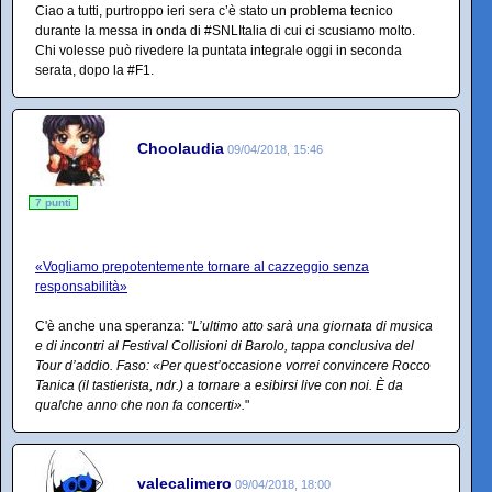
Ciao a tutti, purtroppo ieri sera c’è stato un problema tecnico
durante la messa in onda di #SNLItalia di cui ci scusiamo molto.
Chi volesse può rivedere la puntata integrale oggi in seconda
serata, dopo la #F1.
Choolaudia
09/04/2018, 15:46
7 punti
«Vogliamo prepotentemente tornare al cazzeggio senza
responsabilità»
C'è anche una speranza: "
L’ultimo atto sarà una giornata di musica
e di incontri al Festival Collisioni di Barolo, tappa conclusiva del
Tour d’addio. Faso: «Per quest’occasione vorrei convincere Rocco
Tanica (il tastierista, ndr.) a tornare a esibirsi live con noi. È da
qualche anno che non fa concerti».
"
valecalimero
09/04/2018, 18:00