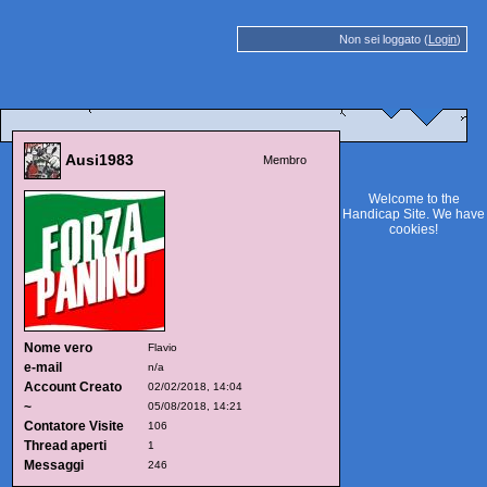
Non sei loggato (
Login
)
Ausi1983
Membro
Welcome to the
Handicap Site. We have
cookies
!
Nome vero
Flavio
e-mail
n/a
Account Creato
02/02/2018, 14:04
~
05/08/2018, 14:21
Contatore Visite
106
Thread aperti
1
Messaggi
246