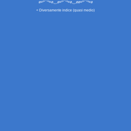
ø¤º°`°º¤ø,¸¸,ø¤º°`°º¤ø,¸¸,øø¤º°`°º¤ø
< Diversamente indice (quasi medio)