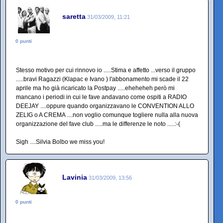
saretta
31/03/2009, 11:21
0 punti
Stesso motivo per cui rinnovo io .....Stima e affetto ...verso il gruppo
.....bravi Ragazzi (Klapac e Ivano ) l'abbonamento mi scade il 22
aprile ma ho già ricaricato la Postpay .....eheheheh però mi
mancano i periodi in cui le fave andavano come ospiti a RADIO
DEEJAY ....oppure quando organizzavano le CONVENTION ALLO
ZELIG o A CREMA ....non voglio comunque togliere nulla alla nuova
organizzazione del fave club .....ma le differenze le noto .....:-(
Sigh ....Silvia Bolbo we miss you!
Lavinia
31/03/2009, 13:56
0 punti