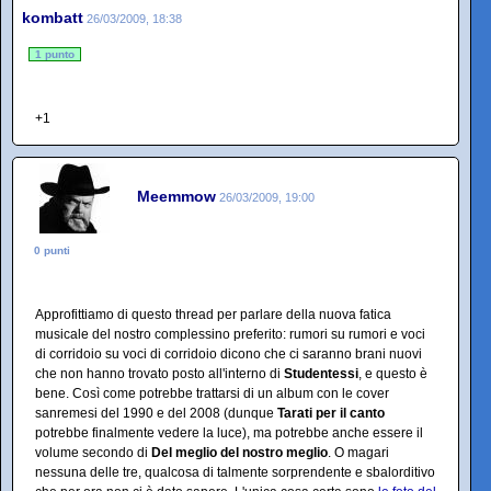
kombatt
26/03/2009, 18:38
1 punto
+1
Meemmow
26/03/2009, 19:00
0 punti
Approfittiamo di questo thread per parlare della nuova fatica
musicale del nostro complessino preferito: rumori su rumori e voci
di corridoio su voci di corridoio dicono che ci saranno brani nuovi
che non hanno trovato posto all'interno di
Studentessi
, e questo è
bene. Così come potrebbe trattarsi di un album con le cover
sanremesi del 1990 e del 2008 (dunque
Tarati per il canto
potrebbe finalmente vedere la luce), ma potrebbe anche essere il
volume secondo di
Del meglio del nostro meglio
. O magari
nessuna delle tre, qualcosa di talmente sorprendente e sbalorditivo