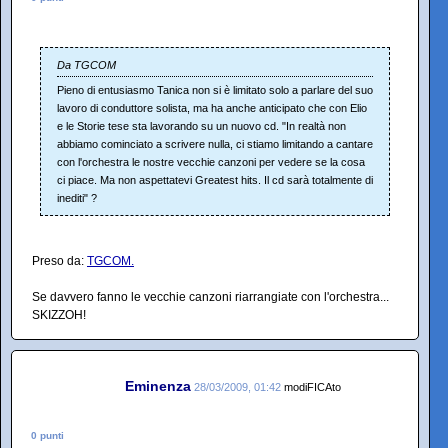
Da TGCOM
Pieno di entusiasmo Tanica non si è limitato solo a parlare del suo
lavoro di conduttore solista, ma ha anche anticipato che con Elio
e le Storie tese sta lavorando su un nuovo cd. "In realtà non
abbiamo cominciato a scrivere nulla, ci stiamo limitando a cantare
con l'orchestra le nostre vecchie canzoni per vedere se la cosa
ci piace. Ma non aspettatevi Greatest hits. Il cd sarà totalmente di
inediti" ?
Preso da:
TGCOM.
Se davvero fanno le vecchie canzoni riarrangiate con l'orchestra...
SKIZZOH!
Eminenza
28/03/2009, 01:42
modiFICAto
0 punti