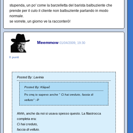
stupenda, un po' come la barzelletta del barista balbuziente che
prende per il culo il cliente non balbuziente parlando in modo
normale.
se vorrete, un giorno ve la racconterò!
Meemmow
01/04/2009, 19:30
0 punti
Posted By: Lavinia
Posted By: Klàpač
Ps cmq io sapevo anche "
Ci hai creduto, faccia di
velluto"
:-P
Ahhh, anche da noi si usava spesso questo. La filastrocca
completa era:
Ci hai creduto,
faccia di velluto.