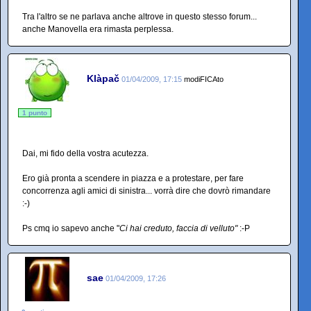
Tra l'altro se ne parlava anche altrove in questo stesso forum...
anche Manovella era rimasta perplessa.
Klàpač
01/04/2009, 17:15
modiFICAto
1 punto
Dai, mi fido della vostra acutezza.
Ero già pronta a scendere in piazza e a protestare, per fare
concorrenza agli amici di sinistra... vorrà dire che dovrò rimandare
:-)
Ps cmq io sapevo anche "
Ci hai creduto, faccia di velluto"
:-P
sae
01/04/2009, 17:26