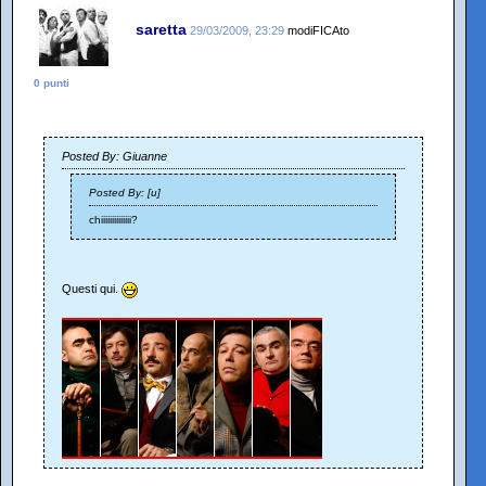
saretta
29/03/2009, 23:29
modiFICAto
0 punti
Posted By: Giuanne
Posted By: [u]
chiiiiiiiiiiiiii?
Questi qui.