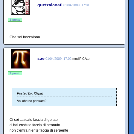
quetzalcoatl
01/04/2009, 17:01
1 punto
Che sei boccalona.
sae
01/04/2009, 17:02
modiFICAto
1 punto
Posted By: Klàpač
Voi che ne pensate?
Ci sei cascato faccia di gelato
ci hai creduto faccia di pennuto
non c'entra niente faccia di serpente