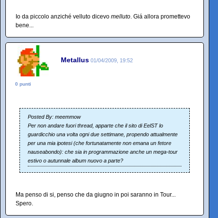
Io da piccolo anziché velluto dicevo
melluto
. Giá allora promettevo
bene...
Metallus
01/04/2009, 19:52
0 punti
Posted By: meemmow
Per non andare fuori thread, apparte che il sito di EelST lo
guardicchio una volta ogni due settimane, propendo attualmente
per una mia ipotesi (che fortunatamente non emana un fetore
nauseabondo): che sia in programmazione anche un mega-tour
estivo o autunnale album nuovo a parte?
Ma penso di si, penso che da giugno in poi saranno in Tour...
Spero.