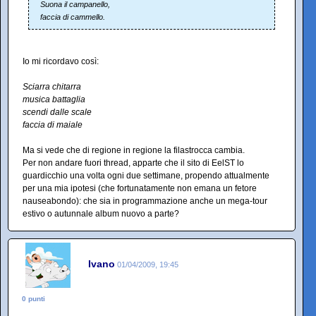
Suona il campanello,
faccia di cammello.
Io mi ricordavo così:
Sciarra chitarra
musica battaglia
scendi dalle scale
faccia di maiale
Ma si vede che di regione in regione la filastrocca cambia.
Per non andare fuori thread, apparte che il sito di EelST lo
guardicchio una volta ogni due settimane, propendo attualmente
per una mia ipotesi (che fortunatamente non emana un fetore
nauseabondo): che sia in programmazione anche un mega-tour
estivo o autunnale album nuovo a parte?
Ivano
01/04/2009, 19:45
0 punti