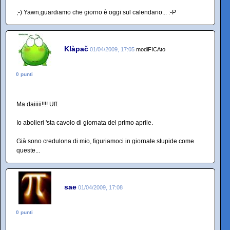
;-) Yawn,guardiamo che giorno è oggi sul calendario... :-P
Klàpač
01/04/2009, 17:05
modiFICAto
0 punti
Ma daiiiii!!!! Uff.
Io abolieri 'sta cavolo di giornata del primo aprile.
Già sono credulona di mio, figuriamoci in giornate stupide come
queste...
sae
01/04/2009, 17:08
0 punti