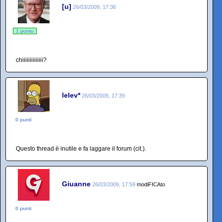
[u]
26/03/2009, 17:36
1 punto
chiiiiiiiiiiiiii?
lelev*
26/03/2009, 17:39
0 punti
Questo thread è inutile e fa laggare il forum (cit.).
Giuanne
26/03/2009, 17:59
modiFICAto
0 punti