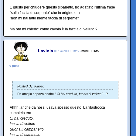
E giusto per chiudere questo siparietto, ho adattato l'ultima frase
"sulla faccia di serpente" che in origine era
"non mi hai fatto niente,faccia di serpente"
Ma ora mi chiedo: come cavolo è la faccia di velluto!?!
Lavinia
01/04/2009, 18:55
modiFICAto
0 punti
Posted By: Klàpač
Ps cmq io sapevo anche "
Ci hai creduto, faccia di velluto"
:-P
Ahhh, anche da noi si usava spesso questo. La filastrocca
completa era:
Ci hai creduto,
faccia di velluto.
Suona il campanello,
faccia di cammello.