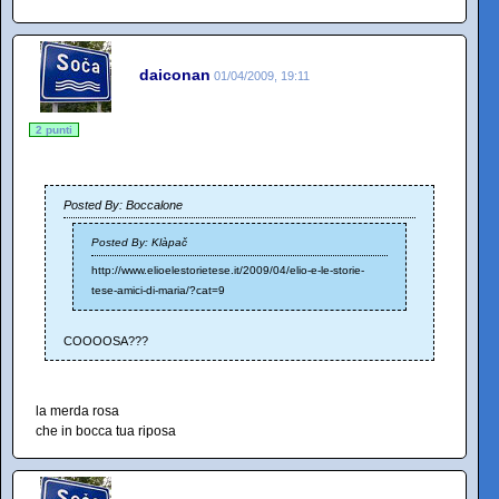
daiconan
01/04/2009, 19:11
2 punti
Posted By: Boccalone
Posted By: Klàpač
http://www.elioelestorietese.it/2009/04/elio-e-le-storie-
tese-amici-di-maria/?cat=9
COOOOSA???
la merda rosa
che in bocca tua riposa