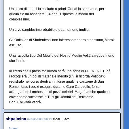
Un disco di inediti lo escludo a priori. Ormai lo sappiamo, per
quello c'è da aspettare 3-4 anni. E'questa la media del
complessino.
Un Live sarebbe improbabile o quantomeno inutile.
Gli Outtakes di Studentessi non interesserebbero a nessuno, Marok
escluso.
Una raccolta tipo Del Meglio del Nostro Meglio Vol.2 sarebbe meno
che inutile.
Io credo che il prossimo lavoro sarà una sorta di PEERLA 2. Cioè
raccoglierà un po' di materiale inedito (chi si ricorda Politica?)
registrato nel corso degli anni, forse qualche canzone di San
Remo, forse i pezzi eseguiti durante Caro Carosello, forse
arrangiamenti orchestrali di pezzi celebri. Magari anche qualche
cover come successe in Tutti gli Uomini del Deficiente.
Boh. Chi vivrà vedrà.
shpalmina
02/04/2009, 00:19
modiFICAto
0 punti