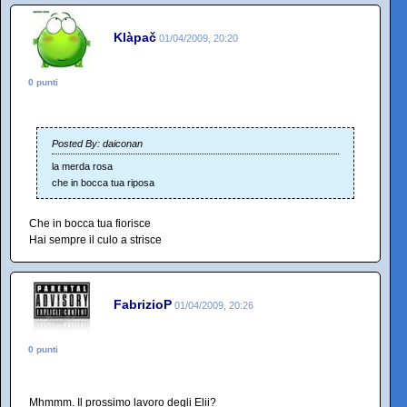
Klàpač
01/04/2009, 20:20
0 punti
Posted By: daiconan
la merda rosa
che in bocca tua riposa
Che in bocca tua fiorisce
Hai sempre il culo a strisce
FabrizioP
01/04/2009, 20:26
0 punti
Mhmmm. Il prossimo lavoro degli Elii?