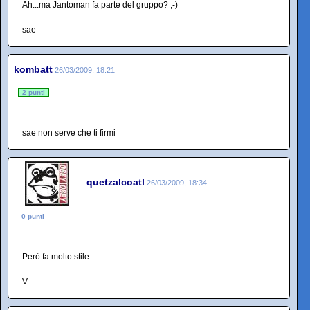
Ah...ma Jantoman fa parte del gruppo? ;-)
sae
kombatt
26/03/2009, 18:21
2 punti
sae non serve che ti firmi
quetzalcoatl
26/03/2009, 18:34
0 punti
Però fa molto stile
V