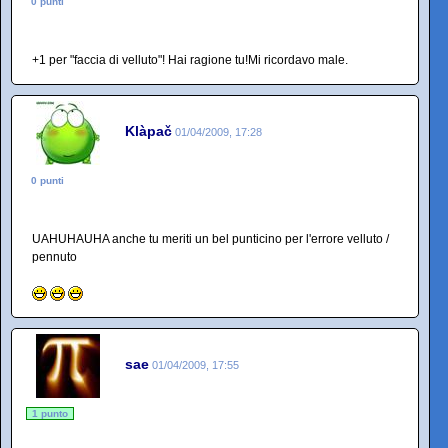
0 punti
+1 per "faccia di velluto"! Hai ragione tu!Mi ricordavo male.
Klàpač
01/04/2009, 17:28
0 punti
UAHUHAUHA anche tu meriti un bel punticino per l'errore velluto /
pennuto
sae
01/04/2009, 17:55
1 punto