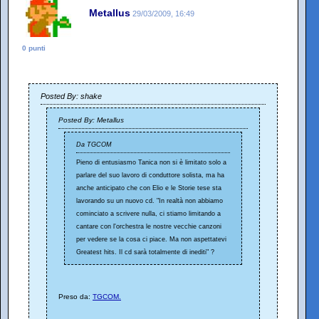
Metallus
29/03/2009, 16:49
0 punti
Posted By: shake
Posted By: Metallus
Da TGCOM
Pieno di entusiasmo Tanica non si è limitato solo a
parlare del suo lavoro di conduttore solista, ma ha
anche anticipato che con Elio e le Storie tese sta
lavorando su un nuovo cd. "In realtà non abbiamo
cominciato a scrivere nulla, ci stiamo limitando a
cantare con l'orchestra le nostre vecchie canzoni
per vedere se la cosa ci piace. Ma non aspettatevi
Greatest hits. Il cd sarà totalmente di inediti" ?
Preso da:
TGCOM.