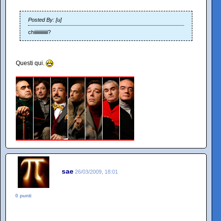
Posted By: [u]
chiiiiiiiiiiiiii?
Questi qui.
sae
26/03/2009, 18:01
0 punti