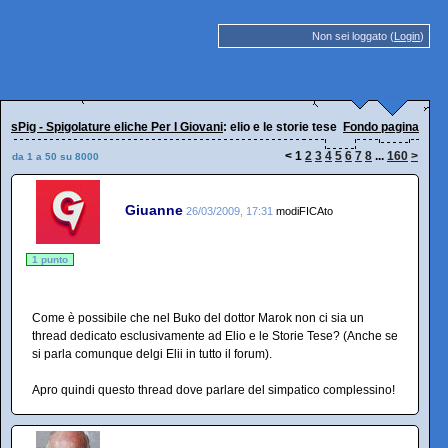
Non sei loggato (
Login
)
sPig - Spigolature eliche Per I Giovani
: elio e le storie tese
Fondo pagina
<
1
2
3
4
5
6
7
8
...
160
>
da 1 a 50 su 8000
Giuanne
26/03/2009, 17:31
modiFICAto
1 punto
Come è possibile che nel Buko del dottor Marok non ci sia un
thread dedicato esclusivamente ad Elio e le Storie Tese? (Anche se
si parla comunque delgi Elii in tutto il forum).
Apro quindi questo thread dove parlare del simpatico complessino!