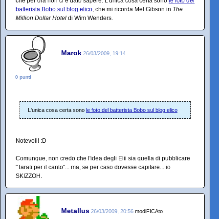
che per ora non ci è dato sapere. L'unica cosa certa sono
le foto del
batterista Bobo sul blog elico
, che mi ricorda Mel Gibson in
The
Million Dollar Hotel
di Wim Wenders.
Marok
26/03/2009, 19:14
0 punti
L'unica cosa certa sono
le foto del batterista Bobo sul blog elico
Notevoli! :D
Comunque, non credo che l'idea degli Elii sia quella di pubblicare
"Tarati per il canto"... ma, se per caso dovesse capitare... io
SKIZZOH.
Metallus
26/03/2009, 20:56
modiFICAto