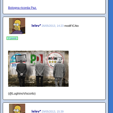
Bologna ricorda Paz.
lelev*
26/05/2013, 14:23
modiFICAto
2 punti
(@LughinoViscorto)
lelev*
29/05/2013, 15:39