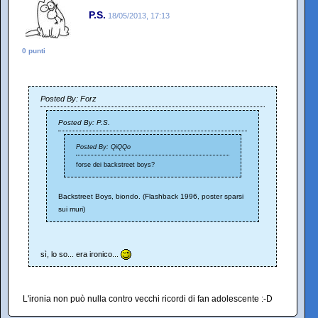
P.S.
18/05/2013, 17:13
0 punti
Posted By: Forz
Posted By: P.S.
Posted By: QiQQo
forse dei backstreet boys?
Backstreet Boys, biondo. (Flashback 1996, poster sparsi
sui muri)
sì, lo so... era ironico...
L'ironia non può nulla contro vecchi ricordi di fan adolescente :-D