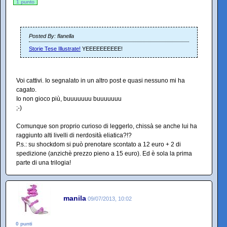
1 punto
Posted By: flanella
Storie Tese Illustrate!
YEEEEEEEEEE!
Voi cattivi. Io segnalato in un altro post e quasi nessuno mi ha
cagato.
Io non gioco più, buuuuuuu buuuuuuu
;-)
Comunque son proprio curioso di leggerlo, chissà se anche lui ha
raggiunto alti livelli di nerdosità eliatica?!?
P.s.: su shockdom si può prenotare scontato a 12 euro + 2 di
spedizione (anzichè prezzo pieno a 15 euro). Ed è sola la prima
parte di una trilogia!
manila
09/07/2013, 10:02
0 punti