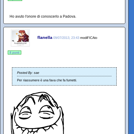
Ho avuto l'onore di conoscerlo a Padova.
flanella
09/07/2013, 23:43
modiFICAto
8 punti
Posted By: sae
Per riassumere è una fava che fa fumetti.