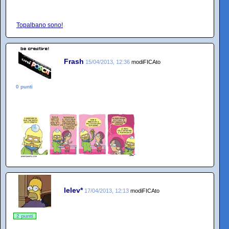
Topalbano sono!
Frash
15/04/2013, 12:36
modiFICAto
0 punti
lelev*
17/04/2013, 12:13
modiFICAto
2 punti