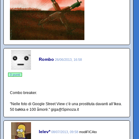
Rombo
26/06/2013, 16:58
3 punti
Combo breaker.
"Nelle foto di Google Street View c’è una prostituta davanti all’Ikea.
50 bøkka e 100 åmorë." giga@Spinoza.it
lelev*
08/07/2013, 09:58
modiFICAto