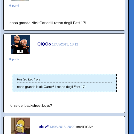
0 punti
nooo grande Nick Carter! il rosso degli East 17!
QiQQo
12/05/2013, 18:12
0 punti
Posted By: Forz
nooo grande Nick Carter! il rosso degli East 17!
forse dei backstreet boys?
lelev*
13/05/2013, 20:29
modiFICAto