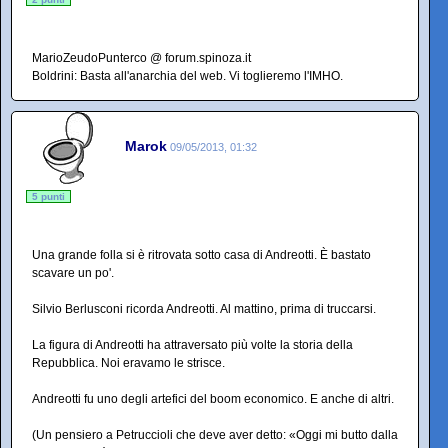
MarioZeudoPunterco @ forum.spinoza.it
Boldrini: Basta all'anarchia del web. Vi toglieremo l'IMHO.
Marok
09/05/2013, 01:32
5 punti
Una grande folla si è ritrovata sotto casa di Andreotti. È bastato
scavare un po'.
Silvio Berlusconi ricorda Andreotti. Al mattino, prima di truccarsi.
La figura di Andreotti ha attraversato più volte la storia della
Repubblica. Noi eravamo le strisce.
Andreotti fu uno degli artefici del boom economico. E anche di altri.
(Un pensiero a Petruccioli che deve aver detto: «Oggi mi butto dalla