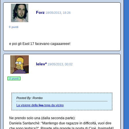
Forz
18/05/2013, 18:26
0 punti
e poi gli East 17 facevano cagaaareee!
lelev*
19/05/2013, 00:02
2 punti
Posted By: Rombo
La visione della
figa
toga da vicino
Ne prendo solo una (dalla seconda parte):
Daniela Santanchè: “Mantengo due ragazze in difficoltà, vuol dire
che sono lesbica?”. Riparte alla grande la posta di Cioè. [naima84]