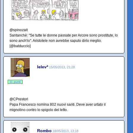
@spinozait
Santanchè: "Se tutte le donne passate per Arcore sono prostitute, lo
sono anch'io". Aristotele non avrebbe saputo dirlo meglio.
[@batduccio]
lelev*
15/05/2013, 21:28
11 punti
@CPrestori
Papa Francesco nomina 802 nuovi santi. Deve aver urtato il
mignolino contro lo spigolo del letto.
Rombo
18/05/2013, 13:18