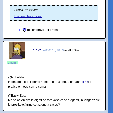
Posted By: lelevup!
E intanto chiude Linus.
lo compravo tutti i mesi
lelev*
04/06/2013, 18:03
modiFICAto
2 punti
@labbufala
In omaggio con il primo numero di "La lingua padana" [
link
] il
pratico elmetto con le corna
@Easy4Easy
Ma se ad Arcore le olgettine facevano cene eleganti, In tangenziale
le prostitute,fanno colazione a sacco?