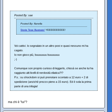
Posted By: sae
Posted By: flanella
Storie Tese Illustrate!
YEEEEEEEEEE!
Voi cattivi. Io segnalato in un altro post e quasi nessuno mi ha
cagato.
Io non gioco più, buuuuuuu buuuuuuu
;-)
Comunque son proprio curioso di leggerlo, chissà se anche lui ha
raggiunto alti livelli di nerdosità eliatica?!?
P.s.: su shockdom si può prenotare scontato a 12 euro + 2 di
spedizione (anzichè prezzo pieno a 15 euro). Ed è sola la prima
parte di una trilogia!
ma chi è "lui"?