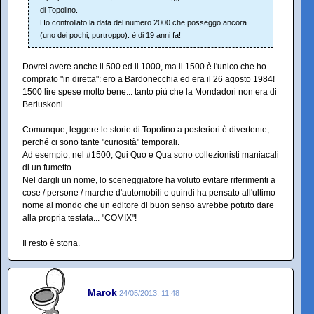
di Topolino.
Ho controllato la data del numero 2000 che posseggo ancora
(uno dei pochi, purtroppo): è di 19 anni fa!
Dovrei avere anche il 500 ed il 1000, ma il 1500 è l'unico che ho
comprato "in diretta": ero a Bardonecchia ed era il 26 agosto 1984!
1500 lire spese molto bene... tanto più che la Mondadori non era di
Berluskoni.
Comunque, leggere le storie di Topolino a posteriori è divertente,
perché ci sono tante "curiosità" temporali.
Ad esempio, nel #1500, Qui Quo e Qua sono collezionisti maniacali
di un fumetto.
Nel dargli un nome, lo sceneggiatore ha voluto evitare riferimenti a
cose / persone / marche d'automobili e quindi ha pensato all'ultimo
nome al mondo che un editore di buon senso avrebbe potuto dare
alla propria testata... "COMIX"!
Il resto è storia.
Marok
24/05/2013, 11:48