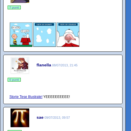
7 punti
flanella
08/07/2013, 21:45
6 punti
Storie Tese Illustrate!
YEEEEEEEEEE!
sae
09/07/2013, 09:57