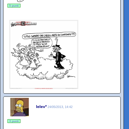
5 punti
lelev*
24/05/2013, 14:42
3 punti