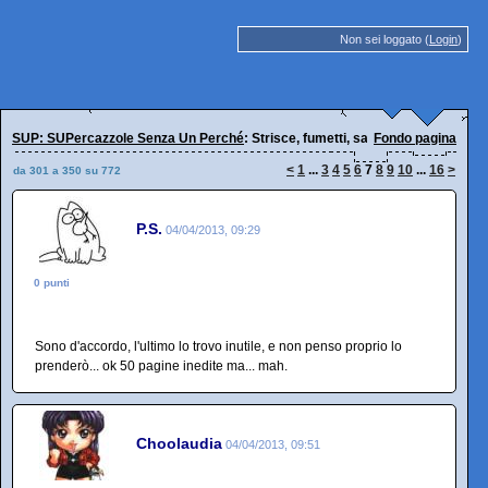
Non sei loggato (
Login
)
SUP: SUPercazzole Senza Un Perché
: Strisce, fumetti, satira, Luttazzi
Fondo pagina
<
1
...
3
4
5
6
7
8
9
10
...
16
>
da 301 a 350 su 772
P.S.
04/04/2013, 09:29
0 punti
Sono d'accordo, l'ultimo lo trovo inutile, e non penso proprio lo
prenderò... ok 50 pagine inedite ma... mah.
Choolaudia
04/04/2013, 09:51