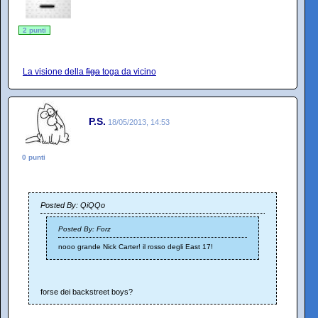
2 punti
La visione della
figa
toga da vicino
P.S.
18/05/2013, 14:53
0 punti
Posted By: QiQQo
Posted By: Forz
nooo grande Nick Carter! il rosso degli East 17!
forse dei backstreet boys?