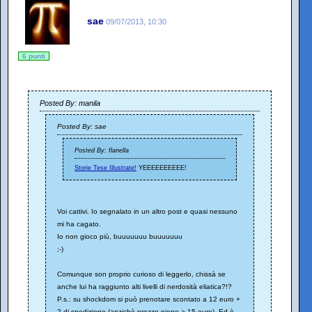
sae
09/07/2013, 10:30
6 punti
Posted By: manila
Posted By: sae
Posted By: flanella
Storie Tese Illustrate!
YEEEEEEEEEE!
Voi cattivi. Io segnalato in un altro post e quasi nessuno
mi ha cagato.
Io non gioco più, buuuuuuu buuuuuuu
;-)
Comunque son proprio curioso di leggerlo, chissà se
anche lui ha raggiunto alti livelli di nerdosità eliatica?!?
P.s.: su shockdom si può prenotare scontato a 12 euro +
2 di spedizione (anzichè prezzo pieno a 15 euro). Ed è