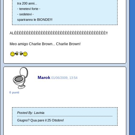
tra 200 anni...
- tenetevi forte -
- sedetevi -
spariranno le BIONDE!!!
ALÈÈÈÈÈÈÈÈÈÈÈÈÈÈÈÈÈÈÈÈÈÈÈÈÈÈÈÈÈÈÈÈÈÈÈÈÈÈ!!
Meo amigo Charlie Brown... Charlie Brown!
Marok
01/06/2009, 13:54
0 punti
Posted By: Lavinia
Giugno? Qua pare il 25 Ottobre!