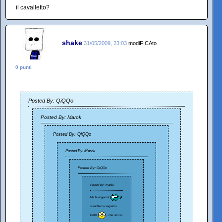
il cavalletto?
shake
31/05/2009, 23:03
modiFICAto
0 punti
Posted By: QiQQo
Posted By: Marok
Posted By: QiQQo
Posted By: Marok
Posted By: QiQQo
Posted By: manila
Ma buongiorno!
stanotte ho sognato i
DARI
...che non so