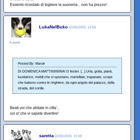
Essermi ricordato di togliere la suoneria... non ha prezzo!
LukaNelBuko
02/06/2009, 14:56
0 punti
Posted By: Marok
DI DOMENICA MATTIIIIIIIIIINA! O festivi. [...] Urla, grida, pianti,
lucidatrice, mobili che si spostano, martellate, trapanate, scope
che battono contro le ringhiere, da ogni angolo del palazzo, della
strada, del cortile.
Beati voi che abitate in citta'...
voi si' che vi sapete divertire!
saretta
02/06/2009, 15:08