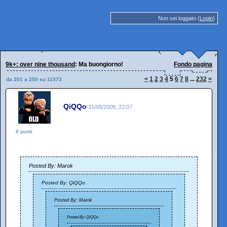
Non sei loggato (
Login
)
9k+: over nine thousand
: Ma buongiorno!
Fondo pagina
<
1
2
3
4
5
6
7
8
...
232
>
da 201 a 250 su 11573
QiQQo
31/05/2009, 22:07
0 punti
Posted By: Marok
Posted By: QiQQo
Posted By: Marok
Posted By: QiQQo