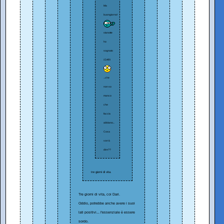
Ma
buongiorno!
stanotte
ho
sognato
i DARI
...che
non so
manco
che
faccia
abbiano...
Cosa
vorrà
dire??
tre giorni di vita.
Tre giorni di vita, coi Dari.
Oddio, potrebbe anche avere i suoi
lati positivi... l'essenziale è essere
sordo.