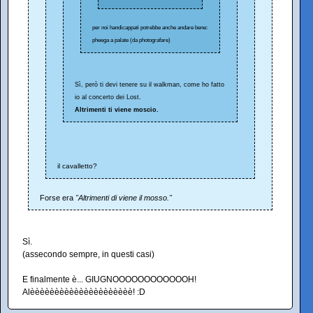
per noi handicappati potrebbe anche andare bene:
pheega a palate (da photografare)
Sì, però ti devi tenere su il walkman, come ho fatto
io al concerto dei Lost.
Altrimenti ti viene moscio.
il cavalletto?
Forse era
"Altrimenti di viene il mosso."
Sì.
(assecondo sempre, in questi casi)
E finalmente è... GIUGNOOOOOOOOOOOOH!
Alèèèèèèèèèèèèèèèèèèèèè! :D