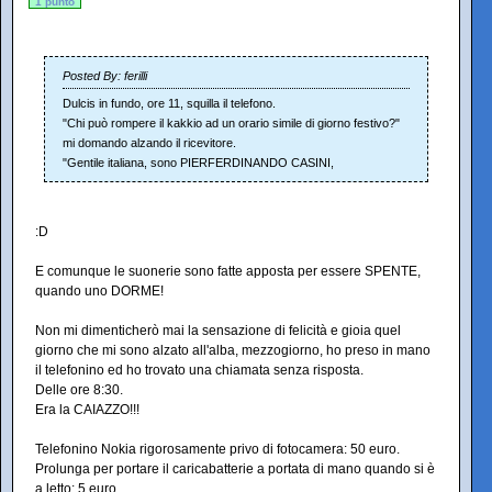
1 punto
Posted By: ferilli
Dulcis in fundo, ore 11, squilla il telefono.
"Chi può rompere il kakkio ad un orario simile di giorno festivo?"
mi domando alzando il ricevitore.
"Gentile italiana, sono PIERFERDINANDO CASINI,
:D
E comunque le suonerie sono fatte apposta per essere SPENTE,
quando uno DORME!
Non mi dimenticherò mai la sensazione di felicità e gioia quel
giorno che mi sono alzato all'alba, mezzogiorno, ho preso in mano
il telefonino ed ho trovato una chiamata senza risposta.
Delle ore 8:30.
Era la CAIAZZO!!!
Telefonino Nokia rigorosamente privo di fotocamera: 50 euro.
Prolunga per portare il caricabatterie a portata di mano quando si è
a letto: 5 euro.