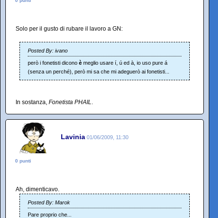
0 punti
Solo per il gusto di rubare il lavoro a GN:
Posted By: ivano
però i fonetisti dicono
è
meglio usare í, ú ed à, io uso pure á
(senza un perché), però mi sa che mi adeguerò ai fonetisti...
In sostanza,
Fonetista PHAIL
.
Lavinia
01/06/2009, 11:30
0 punti
Ah, dimenticavo.
Posted By: Marok
Pare proprio che...