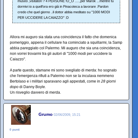
museo ,visitatori ? 4 PERSONE !O_O .....,per Marok ...mentre tu
dormivi io a quell'ora ero già in Pinacoteca a lavorare .Pardon
credo che quel giorno ..il dottor abbia meditato su "1000 MODI
PER UCCIDERE LA CAIAZZO" :D
Allora mi auguro sia stata una coincidenza il fatto che domenica
pomeriggio, appena il cellulare ha cominciato a squillarmi, la Samp
abbia pareggiato col Palermo. Mi auguro che sia una coincidenza,
non vorrei trovarmi tra gli autori di "1000 modi per uccidere la
Caiazzo".
A parte questo, stamane mi sono svegliato di merda: ho sognato
che l'emergenza rifiuti a Palermo non se la inculava nemmeno
Bertolaso e i militari sparavano agli appestati, come in
28 giorni
dopo
di Danny Boyle.
Un risveglio davvero di merda.
Grumo
02/06/2009, 15:21
0 punti