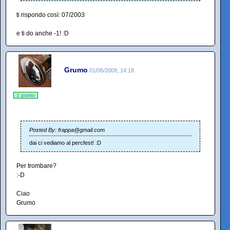
ti rispondo così: 07/2003
e ti do anche -1! :D
Grumo
01/06/2009, 14:18
1 punto
Posted By: frappa@gmail.com
dai ci vediamo al percfest! :D
Per trombare?
:-D
Ciao
Grumo