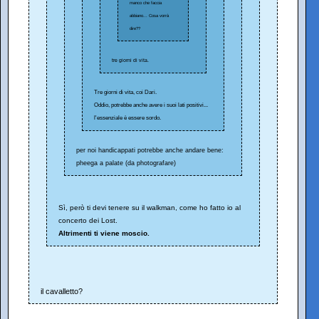
manco che faccia
abbiano... Cosa vorrà
dire??
tre giorni di vita.
Tre giorni di vita, coi Dari.
Oddio, potrebbe anche avere i suoi lati positivi...
l'essenziale è essere sordo.
per noi handicappati potrebbe anche andare bene:
pheega a palate (da photografare)
Sì, però ti devi tenere su il walkman, come ho fatto io al
concerto dei Lost.
Altrimenti ti viene moscio.
il cavalletto?