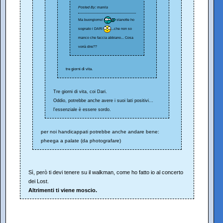
Posted By: manila
Ma buongiorno!
stanotte ho
sognato i DARI
...che non so
manco che faccia abbiano... Cosa
vorrà dire??
tre giorni di vita.
Tre giorni di vita, coi Dari.
Oddio, potrebbe anche avere i suoi lati positivi...
l'essenziale è essere sordo.
per noi handicappati potrebbe anche andare bene:
pheega a palate (da photografare)
Sì, però ti devi tenere su il walkman, come ho fatto io al concerto
dei Lost.
Altrimenti ti viene moscio.