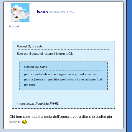
Ivano
01/06/2009, 17:55
0 punti
Posted By: Frash
Solo per il gusto di rubare il lavoro a GN:
Posted By: ivano
però i fonetisti dicono
è
meglio usare í, ú ed à, io uso
pure á (senza un perché), però mi sa che mi adeguerò ai
fonetisti...
In sostanza,
Fonetista PHAIL
.
Chi ben comincia è a metà dell’opera... vorrà dire che partirò piú
indietro