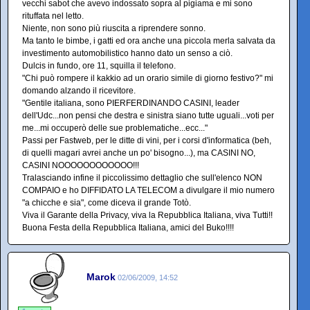
vecchi sabot che avevo indossato sopra al pigiama e mi sono
rituffata nel letto.
Niente, non sono più riuscita a riprendere sonno.
Ma tanto le bimbe, i gatti ed ora anche una piccola merla salvata da
investimento automobilistico hanno dato un senso a ciò.
Dulcis in fundo, ore 11, squilla il telefono.
"Chi può rompere il kakkio ad un orario simile di giorno festivo?" mi
domando alzando il ricevitore.
"Gentile italiana, sono PIERFERDINANDO CASINI, leader
dell'Udc...non pensi che destra e sinistra siano tutte uguali...voti per
me...mi occuperò delle sue problematiche...ecc..."
Passi per Fastweb, per le ditte di vini, per i corsi d'informatica (beh,
di quelli magari avrei anche un po' bisogno...), ma CASINI NO,
CASINI NOOOOOOOOOOOO!!!
Tralasciando infine il piccolissimo dettaglio che sull'elenco NON
COMPAIO e ho DIFFIDATO LA TELECOM a divulgare il mio numero
"a chicche e sia", come diceva il grande Totò.
Viva il Garante della Privacy, viva la Repubblica Italiana, viva Tutti!!
Buona Festa della Repubblica Italiana, amici del Buko!!!!
Marok
02/06/2009, 14:52