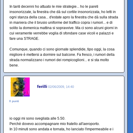
In tanti decenni ho attuato le mie strategie... ho le pareti
insonorizzate, la finestra che dà sul cortile insonorizzata, ho letti in
ogni stanza della casa... d'estate apro la finestra che dà sulla strada
in maniera che il brusio uniforme del traffico copra i rumori... e di
solito la domenica mattina si sopravvive. Ma ci sono alcuni giorni in
cui veramente verrebbe voglia di sfondare case vicoli e palazzi e
fare una STRAGE.
Comunque, quando ci sono giornate splendide, tipo oggi, la cosa
migliore è mettersi a dormire sul balcone. Fa fresco, i rumori della
strada normalizzano i rumori dei rompicoglioni... e si sta molto
bene.
ferilli
02/06/2009, 14:40
0 punti
io oggi mi sono svegliata alle 5.50.
Perchè dovevo accompagnare mio fratello all'aeroporto.
In 10 minuti sono andata e tornata, ho lanciato l'impermeabile e i