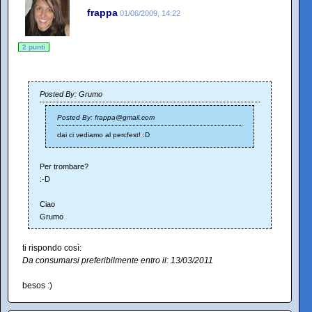
frappa
01/06/2009, 14:22
2 punti
Posted By: Grumo
Posted By: frappa@gmail.com
dai ci vediamo al percfest! :D
Per trombare?
:-D
Ciao
Grumo
ti rispondo così:
Da consumarsi preferibilmente entro il: 13/03/2011
besos :)