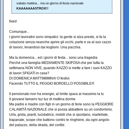
sabato mattina... ma un giorno di festa nazionale
KAAAAAAASTROX
!!!
fixed
Comunque...
i giorni lavorativi sono simpatici: la gente si alza presto, si fa la
colazione senza neanche aprire gli occhi, parte e va al suo cazzo
di lavoro, levandosi dai koglioni. Una pacchia.
Ma la domenica... ed i giorni di festa... sono una tragedia.
Perché una famiglia MEDIAMENTE SKIFOSA che per tutta la
settimana NON VIVE, quando KAZZO si mette a fare i suoi KAZZO
di lavori SFIGATI in casa?
DI DOMENICA MATTIIIIIIIIIINA! O festivi.
Facendo TUTTO IL PEGGIO BORDELLO POSSIBILE!!!
Il pensionato non ha energie, al limite spara al massimo la tv.
Il giovane tamarro tuz tuz di mattina dorme.
Ma padre e madre con figli in un giorno di ferie sono la PEGGIORE
CALAMITÀ NAZIONALE che si possa abbattere su un condominio.
Urla, grida, pianti, lucidatrice, mobili che si spostano, martellate,
trapanate, scope che battono contro le ringhiere, da ogni angolo
del palazzo, della strada, del cortile.