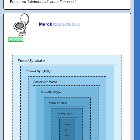
Forse era
"Altrimenti di viene il mosso."
Marok
01/06/2009, 00:36
1 punto
Posted By: shake
Posted By: QiQQo
Posted By: Marok
Posted By: QiQQo
Posted By: Marok
Posted By: QiQQo
Posted
By:
manila