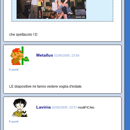
che spettacolo !:D
Metallus
01/06/2009, 23:59
0 punti
LE diapositive mi fanno vedere voglia d'estate.
Lavinia
02/06/2009, 10:57
modiFICAto
0 punti