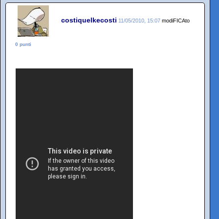
costiquelkecosti
11/05/2010, 15:07
modiFICAto
0 punti