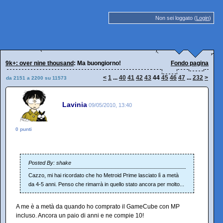
Non sei loggato (
Login
)
9k+: over nine thousand
: Ma buongiorno!
Fondo pagina
<
1
...
40
41
42
43
44
45
46
47
...
232
>
da 2151 a 2200 su 11573
Lavinia
09/05/2010, 13:40
0 punti
Posted By: shake
Cazzo, mi hai ricordato che ho Metroid Prime lasciato lì a metà
da 4-5 anni. Penso che rimarrà in quello stato ancora per molto...
A me è a metà da quando ho comprato il GameCube con MP
incluso. Ancora un paio di anni e ne compie 10!