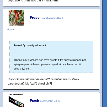
dopo averlo prelevato dalla mia libreria!
Propoli
11/05/2010, 23:04
0 punti
Posted By: costiquelkecosti
almeno la tv svizzera non avrà creato tutto questo pippone per
spiegare perché hanno preso un quadrato e c'hanno scritto
dentro 1,2 e3...
Suicciof
?
brend
?
brendaidentiti
?
restailin
?
brensistem
?
parenbrend
? Ma 'sa l'è chest chì?!
Frash
11/05/2010, 23:43