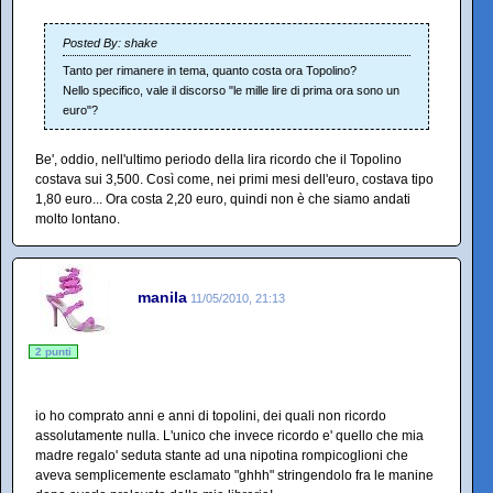
Posted By: shake
Tanto per rimanere in tema, quanto costa ora Topolino?
Nello specifico, vale il discorso "le mille lire di prima ora sono un
euro"?
Be', oddio, nell'ultimo periodo della lira ricordo che il Topolino
costava sui 3,500. Così come, nei primi mesi dell'euro, costava tipo
1,80 euro... Ora costa 2,20 euro, quindi non è che siamo andati
molto lontano.
manila
11/05/2010, 21:13
2 punti
io ho comprato anni e anni di topolini, dei quali non ricordo
assolutamente nulla. L'unico che invece ricordo e' quello che mia
madre regalo' seduta stante ad una nipotina rompicoglioni che
aveva semplicemente esclamato "ghhh" stringendolo fra le manine