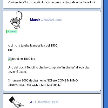
Vuoi mettere? Io ho addirittura un numero autografato da Basettoni.
Marok
11/05/2010, 18:15
2 punti
Io ci ho la targhetta metallica del 1500.
Tié!
Uno dei pochi Topolino che ho comprato "in diretta" all'edicola,
anziché usato.
(il numero 2000 decisamente NO! ero COME MINIMO
all'università... ma COME MINIMO eh! :D)
ALE
11/05/2010, 19:56