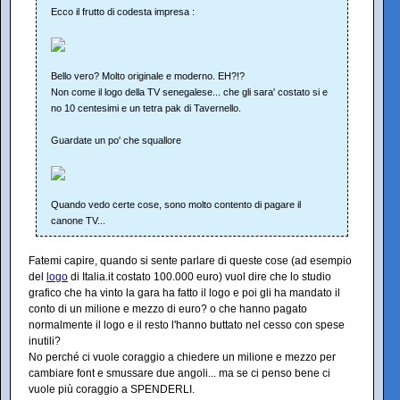
Ecco il frutto di codesta impresa :
Bello vero? Molto originale e moderno. EH?!?
Non come il logo della TV senegalese... che gli sara' costato si e
no 10 centesimi e un tetra pak di Tavernello.
Guardate un po' che squallore
Quando vedo certe cose, sono molto contento di pagare il
canone TV...
Fatemi capire, quando si sente parlare di queste cose (ad esempio
del
logo
di Italia.it costato 100.000 euro) vuol dire che lo studio
grafico che ha vinto la gara ha fatto il logo e poi gli ha mandato il
conto di un milione e mezzo di euro? o che hanno pagato
normalmente il logo e il resto l'hanno buttato nel cesso con spese
inutili?
No perché ci vuole coraggio a chiedere un milione e mezzo per
cambiare font e smussare due angoli... ma se ci penso bene ci
vuole più coraggio a SPENDERLI.