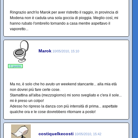
Ringrazio anch'io Marok per aver ristretto il raggio, in provincia di
Modena non è caduta una sola goccia di pioggia. Meglio così, mi
hanno rubato l'ombrello tornando a casa mentre aspettavo il
vaporetto...
Marok
10/05/2010, 15:10
1 punto
Ma no, è solo che ho avuto un weekend stancante... alla mia età
non dovrei più fare certe cose.
Stamattina all'alba (mezzogiorno) mi sono svegliato e c'era il sole...
mi è preso un colpo!
Adesso ho ripreso la danza con più intensità di prima... aspettate
qualche ora e le cose dovrebbero ritornare a posto!
costiquelkecosti
10/05/2010, 15:42