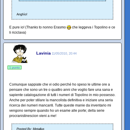
Anghìo!
E pure io! (Thanks to nonno Erasmo
che leggeva i Topolino e ce
li riciclava)
Lavinia
11/05/2010, 20:44
1 punto
Comunque sappiate che vi odio perché ho speso le ultime ore a
pensare che sono un tre o quattro anni che voglio fare una sana e
sapiente catalogazione di tutti i numeri di Topolino in mio possesso.
Anche per poter stilare la mancolista definitiva e iniziare una seria
ricerca dei numeri mancanti. Tutte queste manie da inventario mi
vengono sempre quando ho un esame alle porte; della serie
procranistinescion vieni a me!
Posted By: Metallus