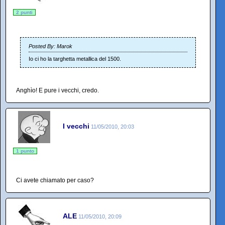
2 punti
Posted By: Marok
Io ci ho la targhetta metallica del 1500.
Anghìo! E pure i vecchi, credo.
I vecchi
11/05/2010, 20:03
1 punto
Ci avete chiamato per caso?
ALE
11/05/2010, 20:09