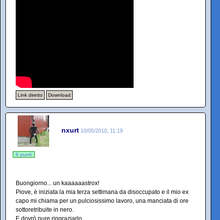
Link diretto
Download
nxurt
10/05/2010, 11:19
6 punti
Buongiorno... un kaaaaaastrox!
Piove, è iniziata la mia terza settimana da disoccupato e il mio ex
capo mi chiama per un pulciosissimo lavoro, una manciata di ore
sottoretribuite in nero.
E dovrò pure ringraziarlo.