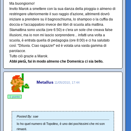
Ma buongiorno!
Invito Marok a smettere con la sua danza della pioggia o almeno di
restringere ulteriormente il suo raggio d'azione, altrimenti dovrò
iniziare a prendere su il bagnoschiuma, lo shampoo o la cuffia da
doccia e l'accappatoio invece dei libri di scuola alla mattina.
Stamattina sono uscita (ore 6:50) e c'era un sole che creava false
illusioni, ma io non mi lascio sorprendere... infatti una volta a
scuola, è entrata quella di pedagogia (ore 8:00) e ci ha salutato
così: "Diluvia. Ciao ragazze!" ed è volata una vasta gamma di
parolacce.
Tutto ciò grazie a Marok.
Abbi pietà, fai in modo almeno che Domenica ci sia bello.
Metallus
11/05/2010, 17:44
1 punto
Posted By: sae
Io ho quel numero di Topolino, è uno dei pochissimi che mi son
rimasti.