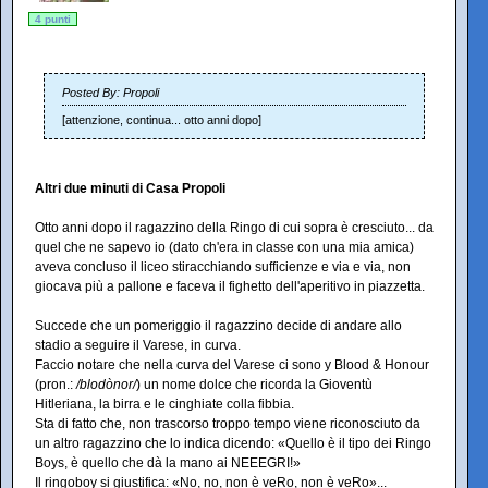
4 punti
Posted By: Propoli
[attenzione, continua... otto anni dopo]
Altri due minuti di Casa Propoli
Otto anni dopo il ragazzino della Ringo di cui sopra è cresciuto... da
quel che ne sapevo io (dato ch'era in classe con una mia amica)
aveva concluso il liceo stiracchiando sufficienze e via e via, non
giocava più a pallone e faceva il fighetto dell'aperitivo in piazzetta.
Succede che un pomeriggio il ragazzino decide di andare allo
stadio a seguire il Varese, in curva.
Faccio notare che nella curva del Varese ci sono y Blood & Honour
(pron.:
/blodònor/
) un nome dolce che ricorda la Gioventù
Hitleriana, la birra e le cinghiate colla fibbia.
Sta di fatto che, non trascorso troppo tempo viene riconosciuto da
un altro ragazzino che lo indica dicendo: «Quello è il tipo dei Ringo
Boys, è quello che dà la mano ai NEEEGRI!»
Il ringoboy si giustifica: «No, no, non è veRo, non è veRo»...