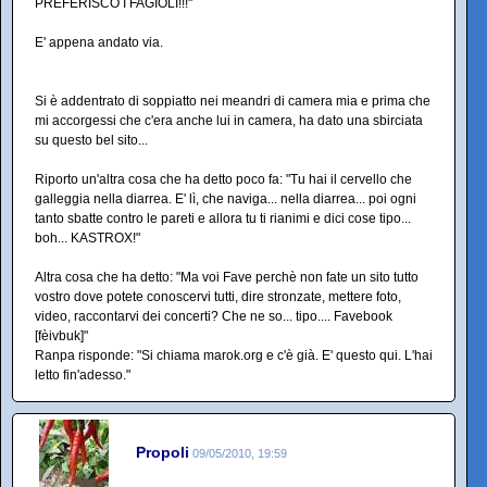
PREFERISCO I FAGIOLI!!!"
E' appena andato via.
Si è addentrato di soppiatto nei meandri di camera mia e prima che
mi accorgessi che c'era anche lui in camera, ha dato una sbirciata
su questo bel sito...
Riporto un'altra cosa che ha detto poco fa: "Tu hai il cervello che
galleggia nella diarrea. E' lì, che naviga... nella diarrea... poi ogni
tanto sbatte contro le pareti e allora tu ti rianimi e dici cose tipo...
boh... KASTROX!"
Altra cosa che ha detto: "Ma voi Fave perchè non fate un sito tutto
vostro dove potete conoscervi tutti, dire stronzate, mettere foto,
video, raccontarvi dei concerti? Che ne so... tipo.... Favebook
[fèivbuk]"
Ranpa risponde: "Si chiama marok.org e c'è già. E' questo qui. L'hai
letto fin'adesso."
Propoli
09/05/2010, 19:59