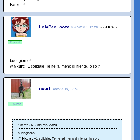
Fankulo!
LolaPaoLooza
10/05/2010, 12:28
modiFICAto
2 punti
buongiorno!
@
Nxurt
: +1 solidale. Te ne fai meno di niente, lo so :/
nxurt
10/05/2010, 12:59
1 punto
Posted By: LolaPaoLooza
buongiorno!
@
Nxurt
: +1 solidale. Te ne fai meno di niente, lo so :/