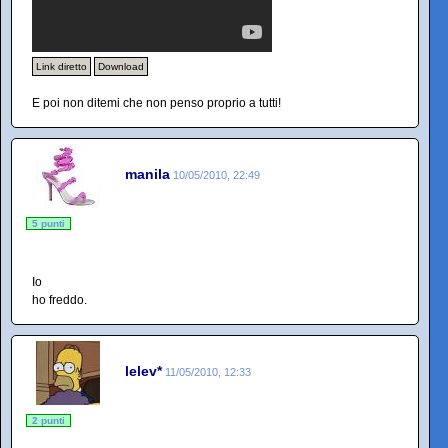
Link diretto
Download
E poi non ditemi che non penso proprio a tutti!
manila
10/05/2010, 22:49
5 punti
Io
ho freddo.
lelev*
11/05/2010, 12:33
2 punti