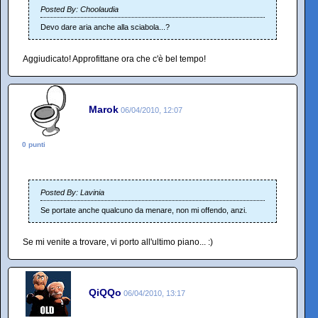
Posted By: Choolaudia
Devo dare aria anche alla sciabola...?
Aggiudicato! Approfittane ora che c'è bel tempo!
Marok
06/04/2010, 12:07
0 punti
Posted By: Lavinia
Se portate anche qualcuno da menare, non mi offendo, anzi.
Se mi venite a trovare, vi porto all'ultimo piano... :)
QiQQo
06/04/2010, 13:17