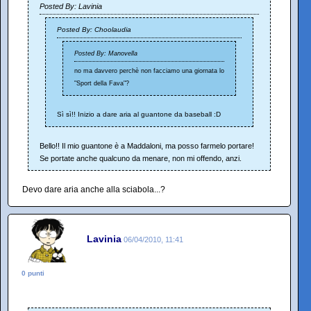
Posted By: Lavinia
Posted By: Choolaudia
Posted By: Manovella
no ma davvero perchè non facciamo una giornata lo
"Sport della Fava"?
Sì sì!! Inizio a dare aria al guantone da baseball :D
Bello!! Il mio guantone è a Maddaloni, ma posso farmelo portare!
Se portate anche qualcuno da menare, non mi offendo, anzi.
Devo dare aria anche alla sciabola...?
Lavinia
06/04/2010, 11:41
0 punti