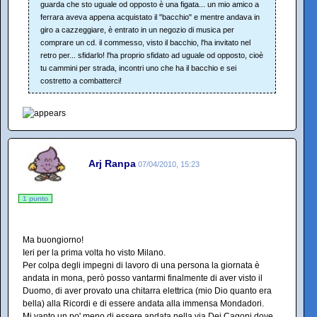
guarda che sto uguale od opposto è una figata... un mio amico a
ferrara aveva appena acquistato il "bacchio" e mentre andava in
giro a cazzeggiare, è entrato in un negozio di musica per
comprare un cd. il commesso, visto il bacchio, l'ha invitato nel
retro per... sfidarlo! l'ha proprio sfidato ad uguale od opposto, cioè
tu cammini per strada, incontri uno che ha il bacchio e sei
costretto a combatterci!
Arj Ranpa
07/04/2010, 15:23
1 punto
Ma buongiorno!
Ieri per la prima volta ho visto Milano.
Per colpa degli impegni di lavoro di una persona la giornata è
andata in mona, però posso vantarmi finalmente di aver visto il
Duomo, di aver provato una chitarra elettrica (mio Dio quanto era
bella) alla Ricordi e di essere andata alla immensa Mondadori.
Mi vanto un po' meno di essere andata nella via Dei Cagoni dove