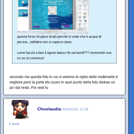
questa forse mi piace di più perchè si vede che è acqua di
piscina...nell'altra non si capisce tanto.
come faccio a fare il rigone bianco fin oai bordi??? mmmmmh non
so se mi convince!
secondo me questa foto in cui si vedono le righe delle mattonelle è
migliore,però la parte blu scuro in quel punto della foto distrae un
po' dal resto. Poi vedi tu
Choolaudia
05/04/2010, 21:28
0 punti