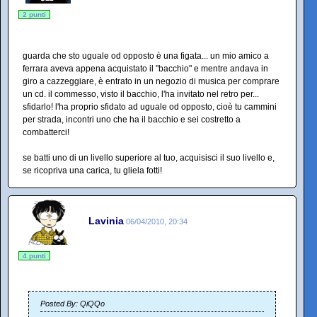
2 punti
guarda che sto uguale od opposto è una figata... un mio amico a
ferrara aveva appena acquistato il "bacchio" e mentre andava in
giro a cazzeggiare, è entrato in un negozio di musica per comprare
un cd. il commesso, visto il bacchio, l'ha invitato nel retro per...
sfidarlo! l'ha proprio sfidato ad uguale od opposto, cioè tu cammini
per strada, incontri uno che ha il bacchio e sei costretto a
combatterci!
se batti uno di un livello superiore al tuo, acquisisci il suo livello e,
se ricopriva una carica, tu gliela fotti!
Lavinia
06/04/2010, 20:34
4 punti
Posted By: QiQQo