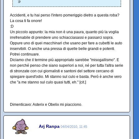
:p
Accidenti, e tu hai perso l'intero pomeriggio dietro a questa roba?
La cosa ti fa onore!
:D
Un piccolo appunto: la mia non è una paura, quanto più la voglia
irrefrenabile di prendere uno schiacciasassi e passarci sopra.
Oppure uno di quei macchinari che usano per fare a cubetti le auto
inservibili. O anche una pressa di quelle belle grandi e potenti.
Potrei continuare.
Diciamo che il termine più appropriato sarebbe "misogallismo". E
non perché penso che siano superiori a noi, né per tutta l'altra serie
di stronzate con cui giornalisti e santoni del settore cercano di
spiegare quest'odio. Mi stanno sul culo e basta. Però è anche vero
che "a me stanno sul culo quasi tutti, eh." [cit.]
Dimenticavo: Asterix e Obelix mi piacciono.
Arj Ranpa
04/04/2010, 11:45