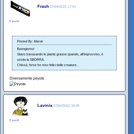
Frash
07/04/2010, 17:51
0 punti
Posted By: Marok
Buongiorno!
Stavo travasando le piante grasse quando, all'improvviso, è
uscita la SBORRA.
Chissà, forse ho reso felici delle creature...
Diversamente peyote.
Lavinia
07/04/2010, 19:48
0 punti