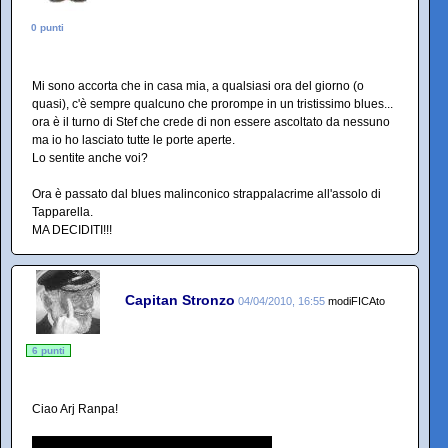
0 punti
Mi sono accorta che in casa mia, a qualsiasi ora del giorno (o
quasi), c'è sempre qualcuno che prorompe in un tristissimo blues...
ora è il turno di Stef che crede di non essere ascoltato da nessuno
ma io ho lasciato tutte le porte aperte.
Lo sentite anche voi?
Ora è passato dal blues malinconico strappalacrime all'assolo di
Tapparella.
MA DECIDITI!!!
Capitan Stronzo
04/04/2010, 16:55
modiFICAto
6 punti
Ciao Arj Ranpa!