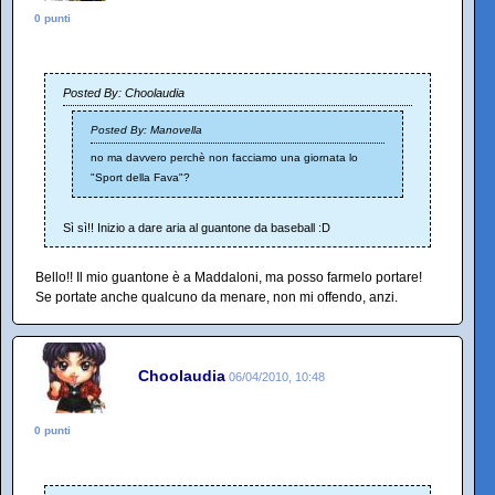
0 punti
Posted By: Choolaudia
Posted By: Manovella
no ma davvero perchè non facciamo una giornata lo
"Sport della Fava"?
Sì sì!! Inizio a dare aria al guantone da baseball :D
Bello!! Il mio guantone è a Maddaloni, ma posso farmelo portare!
Se portate anche qualcuno da menare, non mi offendo, anzi.
Choolaudia
06/04/2010, 10:48
0 punti