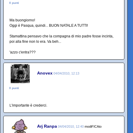
0 punti
Ma buongiorno!
Oggi è Pasqua, quindi... BUON NATALE A TUTTI!
Stamattina pensavo che la compagna di mio padre fosse incinta,
poi alla fine non lo era. Va beh...
'azzo c'entra???
Anovex
04/04/2010, 12:13
0 punti
L'importante è crederci.
Arj Ranpa
04/04/2010, 12:40
modiFICAto