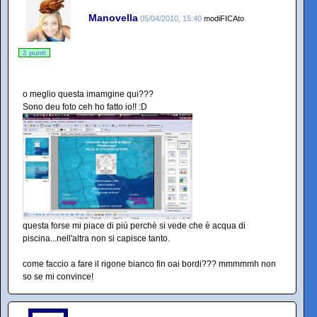
Manovella
05/04/2010, 15:40
modiFICAto
2 punti
o meglio questa imamgine qui???
Sono deu foto ceh ho fatto io!! :D
questa forse mi piace di più perchè si vede che è acqua di
piscina...nell'altra non si capisce tanto.
come faccio a fare il rigone bianco fin oai bordi??? mmmmmh non
so se mi convince!