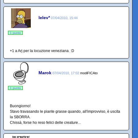
lelev*
07/04/2010, 15:44
1 punto
+1 a Arj per la locuzione veneziana. :D
Marok
07/04/2010, 17:02
modiFICAto
1 punto
Buongiorno!
Stavo travasando le piante grasse quando, all'improvviso, è uscita
la SBORRA.
Chissà, forse ho reso felici delle creature...