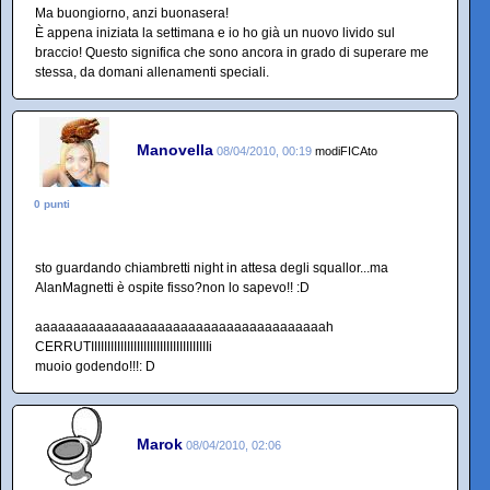
Ma buongiorno, anzi buonasera!
È appena iniziata la settimana e io ho già un nuovo livido sul
braccio! Questo significa che sono ancora in grado di superare me
stessa, da domani allenamenti speciali.
Manovella
08/04/2010, 00:19
modiFICAto
0 punti
sto guardando chiambretti night in attesa degli squallor...ma
AlanMagnetti è ospite fisso?non lo sapevo!! :D
aaaaaaaaaaaaaaaaaaaaaaaaaaaaaaaaaaaaaah
CERRUTIIIIIIIIIIIIIIIIIIIIIIIIIIIIIIIIIIIIi
muoio godendo!!!: D
Marok
08/04/2010, 02:06