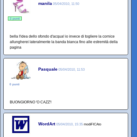
manila
05/04/2010, 11:50
2 punti
bella l'idea dello sfondo d'acqua! io invece di togliere la cornice
allungherei lateralmente la banda bianca fino alle estremità della
pagina
Pasquale
05/04/2010, 11:53
0 punti
BUONGIORNO 'O CAZZ'!
WordArt
05/04/2010, 15:35
modiFICAto