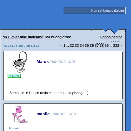
Non sei loggato (
Login
)
9k+: over nine thousand
: Ma buongiorno!
Fondo pagina
<
1
...
32
33
34
35
36
37
38
39
...
232
>
da 1751 a 1800 su 11573
Marok
03/04/2010, 13:25
2 punti
Semplice: è l'unico rasta che annulla la pheega! :)
manila
03/04/2010, 14:59
0 punti