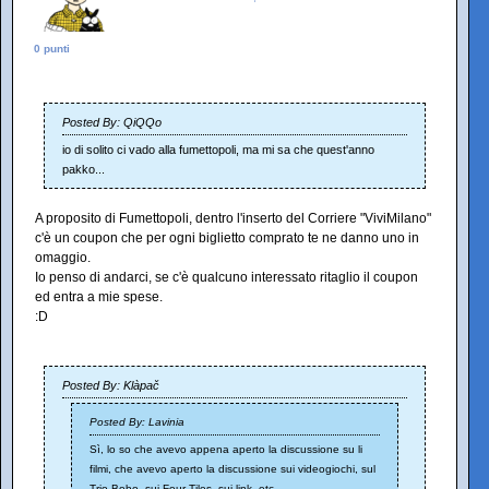
0 punti
Posted By: QiQQo
io di solito ci vado alla fumettopoli, ma mi sa che quest'anno
pakko...
A proposito di Fumettopoli, dentro l'inserto del Corriere "ViviMilano"
c'è un coupon che per ogni biglietto comprato te ne danno uno in
omaggio.
Io penso di andarci, se c'è qualcuno interessato ritaglio il coupon
ed entra a mie spese.
:D
Posted By: Klàpač
Posted By: Lavinia
Sì, lo so che avevo appena aperto la discussione su li
filmi, che avevo aperto la discussione sui videogiochi, sul
Trio Bobo, sui Four Tiles, sui link, etc...