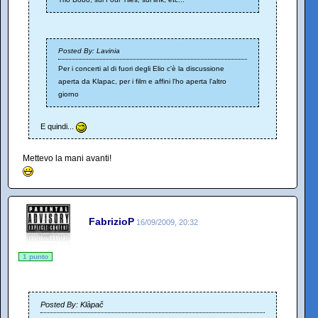
Posted By: Lavinia
Per i concerti al di fuori degli Elio c'è la discussione
aperta da Klapac, per i film e affini l'ho aperta l'altro
giorno
E quindi...
Mettevo la mani avanti!
FabrizioP
16/09/2009, 20:32
1 punto
Posted By: Klàpač