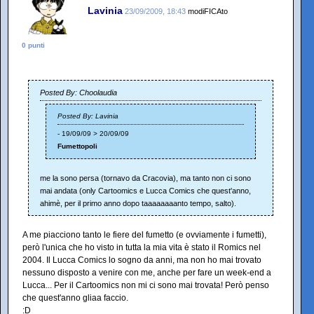
Lavinia
23/09/2009, 18:43
modiFICAto
0 punti
Posted By: Choolaudia
Posted By: Lavinia
- 19/09/09 > 20/09/09
Fumettopoli
me la sono persa (tornavo da Cracovia), ma tanto non ci sono
mai andata (only Cartoomics e Lucca Comics che quest'anno,
ahimè, per il primo anno dopo taaaaaaaanto tempo, salto).
A me piacciono tanto le fiere del fumetto (e ovviamente i fumetti),
però l'unica che ho visto in tutta la mia vita è stato il Romics nel
2004. Il Lucca Comics lo sogno da anni, ma non ho mai trovato
nessuno disposto a venire con me, anche per fare un week-end a
Lucca... Per il Cartoomics non mi ci sono mai trovata! Però penso
che quest'anno gliaa faccio.
:D