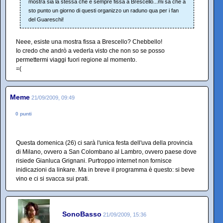
mostra sia la stessa che è sempre fissa a Brescello...mi sa che a
sto punto un giorno di questi organizzo un raduno qua per i fan
del Guareschi!
Neee, esiste una mostra fissa a Brescello? Chebbello!
Io credo che andrò a vederla visto che non so se posso
permettermi viaggi fuori regione al momento.
=(
Meme
21/09/2009, 09:49
0 punti
Questa domenica (26) ci sarà l'unica festa dell'uva della provincia
di Milano, ovvero a San Colombano al Lambro, ovvero paese dove
risiede Gianluca Grignani. Purtroppo internet non fornisce
inidicazioni da linkare. Ma in breve il programma è questo: si beve
vino e ci si svacca sui prati.
SonoBasso
21/09/2009, 15:36