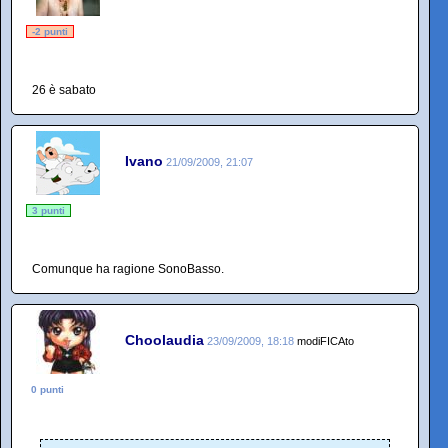
-2 punti
26 è sabato
Ivano
21/09/2009, 21:07
3 punti
Comunque ha ragione SonoBasso.
Choolaudia
23/09/2009, 18:18
modiFICAto
0 punti