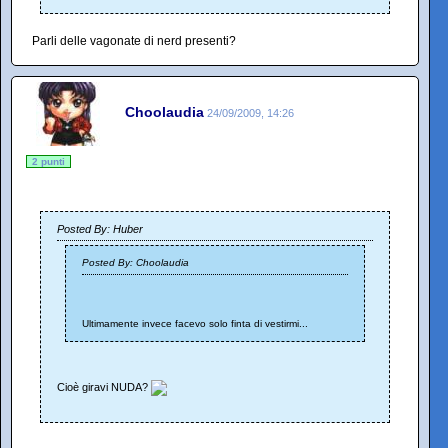
Parli delle vagonate di nerd presenti?
Choolaudia
24/09/2009, 14:26
2 punti
Posted By: Huber
Posted By: Choolaudia
Ultimamente invece facevo solo finta di vestirmi...
Cioè giravi NUDA?