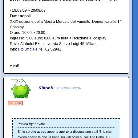
- 19/09/09 > 20/09/09
Fumettopoli
XXIX edizione della Mostra Mercato del Fumetto. Domenica alle 14
Cosplay.
Orario: 10.00 > 20.00
Ingresso: 5,00 euro; 8,00 euro fiera + iscrizione al cosplay
Dove: Atahotel Executive, via Sturzo Luigi 45, Milano
Info:
sito ufficiale
; tel. 02/62941
A voi!
Klàpač
16/09/2009, 19:34
-2 punti
Posted By: Lavinia
Sì, lo so che avevo appena aperto la discussione su li filmi, che
avevo aperto la discussione sui videogiochi, sul Trio Bobo, sui