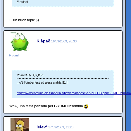
E quindi...
E' un buon topic ;-)
Klàpač
16/09/2009, 20:33
0 punti
Posted By: QiQQo
...c'è l'utuberfest ad alessandria!!!1!!!
http://www.comune.alessandria.it/flex/cm/pages/ServeBLOB.php/L/IT/IDPagina/
Wow, una festa pensata per GRUMO insomma
lelev*
17/09/2009, 11:20