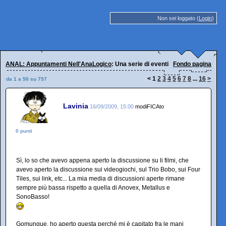
Non sei loggato (
Login
)
ANAL: Appuntamenti Nell'AnaLogico
: Una serie di eventi interessanti
Fondo pagina
<
1
2
3
4
5
6
7
8
...
16
>
da 1 a 50 su 757
Lavinia
16/09/2009, 15:00
modiFICAto
0 punti
Sì, lo so che avevo appena aperto la discussione su li filmi, che
avevo aperto la discussione sui videogiochi, sul Trio Bobo, sui Four
Tiles, sui link, etc... La mia media di discussioni aperte rimane
sempre più bassa rispetto a quella di Anovex, Metallus e
SonoBasso!
Gomungue, ho aperto questa perché mi è capitato fra le mani