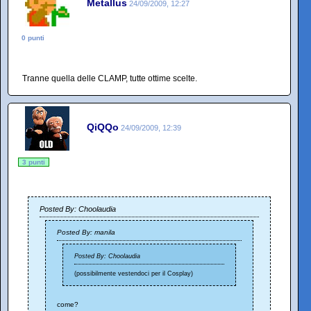
Metallus
24/09/2009, 12:27
0 punti
Tranne quella delle CLAMP, tutte ottime scelte.
QiQQo
24/09/2009, 12:39
3 punti
Posted By: Choolaudia
Posted By: manila
Posted By: Choolaudia
(possibilmente vestendoci per il Cosplay)
come?