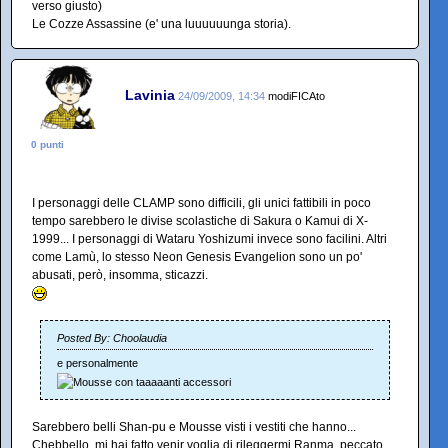
verso giusto)
Le Cozze Assassine (e' una luuuuuunga storia).
Lavinia
24/09/2009, 14:34
modiFICAto
0 punti
I personaggi delle CLAMP sono difficili, gli unici fattibili in poco
tempo sarebbero le divise scolastiche di Sakura o Kamui di X-
1999... I personaggi di Wataru Yoshizumi invece sono facilini. Altri
come Lamù, lo stesso Neon Genesis Evangelion sono un po'
abusati, però, insomma, sticazzi.
Posted By: Choolaudia
e personalmente
Sarebbero belli Shan-pu e Mousse visti i vestiti che hanno...
Chebbello, mi hai fatto venir voglia di rileggermi Ranma, peccato