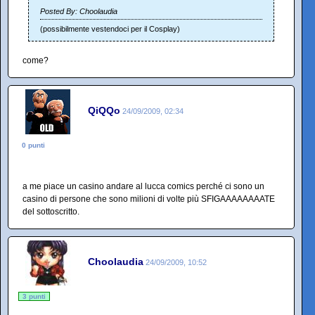
Posted By: Choolaudia
(possibilmente vestendoci per il Cosplay)
come?
QiQQo
24/09/2009, 02:34
0 punti
a me piace un casino andare al lucca comics perché ci sono un
casino di persone che sono milioni di volte più SFIGAAAAAAAATE
del sottoscritto.
Choolaudia
24/09/2009, 10:52
3 punti