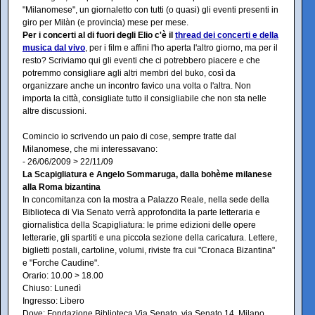
"Milanomese", un giornaletto con tutti (o quasi) gli eventi presenti in
giro per Milàn (e provincia) mese per mese.
Per i concerti al di fuori degli Elio c'è il
thread dei concerti e della
musica dal vivo
, per i film e affini l'ho aperta l'altro giorno, ma per il
resto? Scriviamo qui gli eventi che ci potrebbero piacere e che
potremmo consigliare agli altri membri del buko, così da
organizzare anche un incontro favico una volta o l'altra. Non
importa la città, consigliate tutto il consigliabile che non sta nelle
altre discussioni.
Comincio io scrivendo un paio di cose, sempre tratte dal
Milanomese, che mi interessavano:
- 26/06/2009 > 22/11/09
La Scapigliatura e Angelo Sommaruga, dalla bohème milanese
alla Roma bizantina
In concomitanza con la mostra a Palazzo Reale, nella sede della
Biblioteca di Via Senato verrà approfondita la parte letteraria e
giornalistica della Scapigliatura: le prime edizioni delle opere
letterarie, gli spartiti e una piccola sezione della caricatura. Lettere,
biglietti postali, cartoline, volumi, riviste fra cui "Cronaca Bizantina"
e "Forche Caudine".
Orario: 10.00 > 18.00
Chiuso: Lunedì
Ingresso: Libero
Dove: Fondazione Biblioteca Via Senato, via Senato 14, Milano.