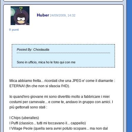
Huber
24/09/2009, 14:32
0 punti
Posted By: Choolaudia
Sono in ufficio, mica ho le foto qui con me
Mica abbiamo fretta... ricordati che una JPEG e' come il diamante :
ETERNA! (fin che non si sfascia l'HD).
Io quand'ero giovane mi sono divertito molto a fabbricare i miei
costumi per carnevale... e come te, andavo in gruppo con amici. I
più gettonati sono stati :
I Chips (uberalles)
I Puffi (classico... tutti mi toccavano il... cappello)
I Village Peole (quella sera avrei potuto scopare... ma non dal