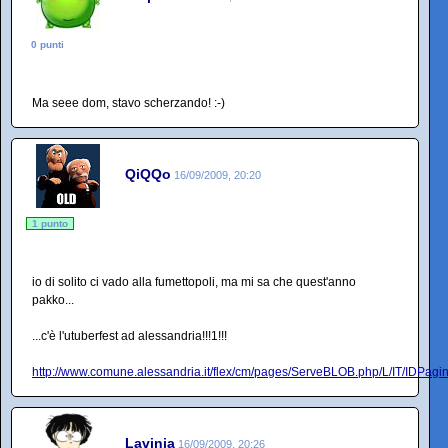
0 punti
Ma seee dom, stavo scherzando! :-)
QiQQo
16/09/2009, 20:20
1 punto
io di solito ci vado alla fumettopoli, ma mi sa che quest'anno
pakko...
...c'è l'utuberfest ad alessandria!!!1!!!
http://www.comune.alessandria.it/flex/cm/pages/ServeBLOB.php/L/IT/IDPagi
Lavinia
16/09/2009, 20:26