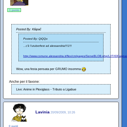
1 punto
Posted By: Klàpač
Posted By: QiQQo
...c'è l'utuberfest ad alessandria!!!1!!!
http://www.comune.alessandria.it/flex/cm/pages/ServeBLOB.php/L/IT/IDPagin
Wow, una festa pensata per GRUMO insomma
Anche per il favone:
Live: Anime in Plexiglass - Tributo a Ligabue
Lavinia
20/09/2009, 10:26
0 punti