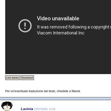
Link diretto
Download
Per un'eventuale traduzione del testo, chiedete a Marok.
Lavinia
23/07/2009, 14:25