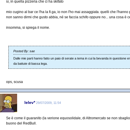
sì, in quella pizzeria che ci ha skifato
mio cugino al bar ce l'ha la fi.ga, io non l'ho mai assaggiata. quelli che l'hanno 
non sanno dirmi che gusto abbia, né se faccia schifo oppure no... una cosa è ce
insomma, si spiega il nome.
Posted By: sae
Dalle mie parti hanno fatto un paio di serate a tema in cui la bevanda in questione e
da battute di bassa lega.
ops, scusa
lelev*
29/07/2009, 11:54
Se è come il guaranito (la verione equosolidale, di Altromercato se non sbagl
buono del RedBull.