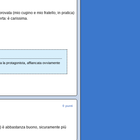
provata (mio cugino e mio fratello, in pratica)
rta: è carissima.
ra la protagonista, affiancata ovviamente
0 punti
io) è abbastanza buono, sicuramente più