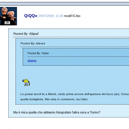
QiQQo
29/07/2009, 11:38
modiFICAto
Posted By: Klàpač
Posted By: lelevez
Posted By: Huber
pheega
Lo postai secoli fa a Marok, credo prima ancora dell'apertura del buco (sic). C
quella bottiglietta. Mai vista in commercio, tra l'altro.
Ma è mica quella che abbiamo fotografato l'altra sera a Torino?