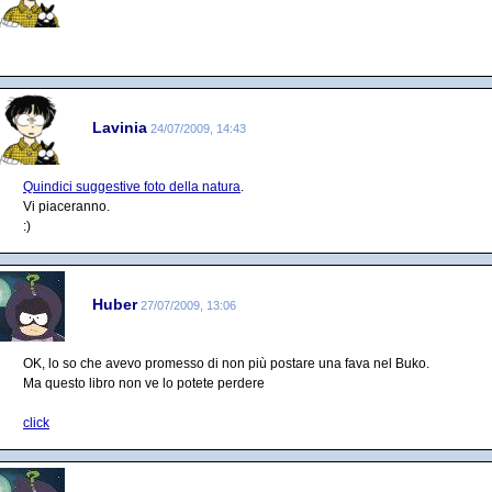
Lavinia
24/07/2009, 14:43
Quindici suggestive foto della natura
.
Vi piaceranno.
:)
Huber
27/07/2009, 13:06
OK, lo so che avevo promesso di non più postare una fava nel Buko.
Ma questo libro non ve lo potete perdere
click