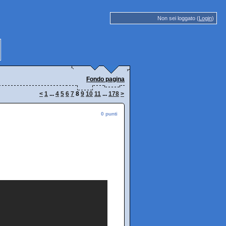
Non sei loggato (
Login
)
Fondo pagina
<
1
...
4
5
6
7
8
9
10
11
...
178
>
0 punti