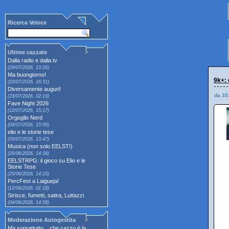
Ricerca Veloce
Ultime cazzate
Dalla radio e dalla tv
(29/07/2026, 13:26)
Ma buongiorno!
9k+: 
(23/07/2026, 16:31)
Diversamente auguri!
da 35
(23/07/2026, 02:19)
Fave Night 2026
(12/07/2026, 15:17)
Orgoglio Nerd
(04/07/2026, 15:00)
elio e le storie tese
(03/07/2026, 13:47)
Musica (non solo EELST!)
(26/06/2026, 14:34)
EELSTRPG: il gioco su Elio e le
Storie Tese
(25/06/2026, 14:15)
PercFest a Laigueja!
(12/06/2026, 01:18)
Strisce, fumetti, satira, Luttazzi
(04/06/2026, 14:58)
Moderazione Autogestita
Ma soprattutto... che cazzo è la