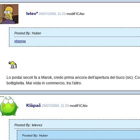
lelev*
29/07/2009, 11:23
modiFICAto
Posted By: Huber
pheega
Lo postai secoli fa a Marok, credo prima ancora dell'apertura del buco (sic).
bottiglietta. Mai vista in commercio, tra l'altro.
Klàpač
29/07/2009, 11:33
modiFICAto
Posted By: lelevez
Posted By: Huber