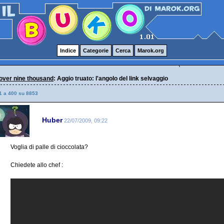
Indice
Categorie
Cerca
Marok.org
over nine thousand
: Aggio truato: l'angolo del link selvaggio
1 a 400 su 8853
Huber
22/07/2009, 09:22
Voglia di palle di cioccolata?
Chiedete allo chef :