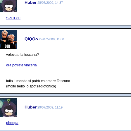
Huber
28/07/2009, 14:37
SPOT 80
QiQQo
29/07/2009, 11:00
volevate la toscana?
ora potrete vincerla
tutto il mondo si potrà chiamare Toscana
(molto bello lo spot radiofonico)
Huber
29/07/2009, 11:19
pheega