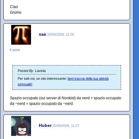
Ciao
Grumo
sae
25/09/2009, 11:26
0 punti
Posted By: Lavinia
Per tutti voi, un sito interessante:
tieni traccia della tua attività
sessuale!
Spazio occupato (sui server di Nookist) da nerd + spazio occupato
da ~nerd = spazio occupato da ~nerd
Huber
25/09/2009, 11:37