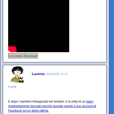
Link diretto
Download
Lavinia
19/09/2009, 10:17
0 punti
E dopo i bambini intrappolati nei tombini, è la volta di un
ladro
d'appartamento beccato perché lasciato aperto il suo account di
Facebook sul pc della vittima.