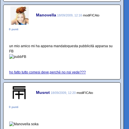
Manovella
18/09/2009, 12:16
modiFICAto
0 punti
un mio amico mi ha appena mandatoquesta pubblicità apparsa su
FB
ho fatto tutto comesi deve,perchè no nsi vede???
Musrot
18/09/2009, 12:20
modiFICAto
0 punti