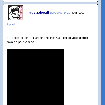
quetzalcoatl
18/09/2009, 14:20
modiFICAto
0 punti
Un giochino per simulare un tizio incazzato che deve sbattere il
tavolo e poi rivoltarlo.