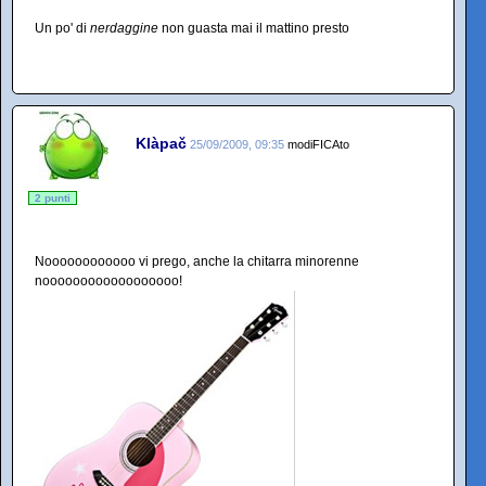
Un po' di
nerdaggine
non guasta mai il mattino presto
Klàpač
25/09/2009, 09:35
modiFICAto
2 punti
Noooooooooooo vi prego, anche la chitarra minorenne
noooooooooooooooooo!