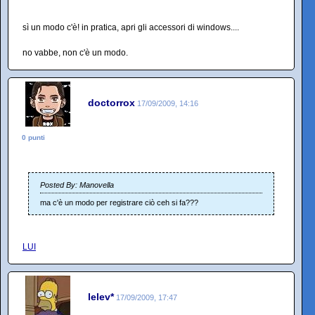
sì un modo c'è! in pratica, apri gli accessori di windows....
no vabbe, non c'è un modo.
doctorrox
17/09/2009, 14:16
0 punti
Posted By: Manovella
ma c'è un modo per registrare ciò ceh si fa???
LUI
lelev*
17/09/2009, 17:47