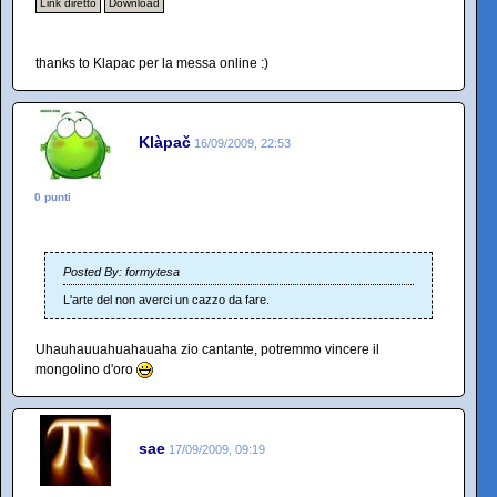
Link diretto
Download
thanks to Klapac per la messa online :)
Klàpač
16/09/2009, 22:53
0 punti
Posted By: formytesa
L'arte del non averci un cazzo da fare.
Uhauhauuahuahauaha zio cantante, potremmo vincere il
mongolino d'oro
sae
17/09/2009, 09:19