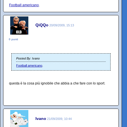
Football americano
.
QiQQo
20/09/2009, 15:13
0 punti
Posted By: Ivano
Football americano
.
questa è la cosa più ignobile che abbia a che fare con lo sport.
Ivano
21/09/2009, 10:44