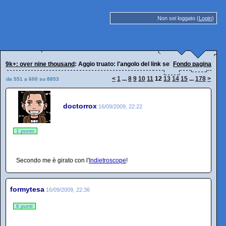
Non sei loggato (
Login
)
9k+: over nine thousand
: Aggio truato: l'angolo del link selvaggio
Fondo pagina
<
1
...
8
9
10
11
12
13
14
15
...
178
>
da 551 a 600 su 8853
doctorrox
16/09/2009, 22:22
1 punto
Secondo me è girato con l'
Indietroscope
!
formytesa
16/09/2009, 22:36
6 punti