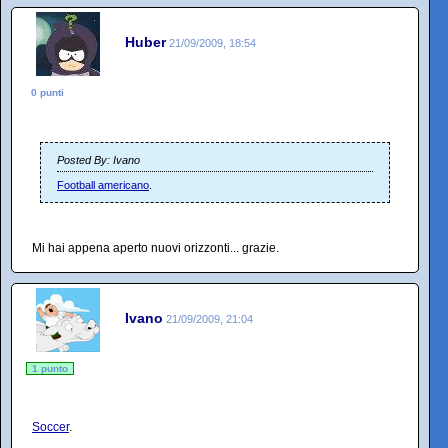
Huber
21/09/2009, 18:54
0 punti
Posted By: Ivano
Football americano
.
Mi hai appena aperto nuovi orizzonti... grazie.
Ivano
21/09/2009, 21:04
1 punto
Soccer
.