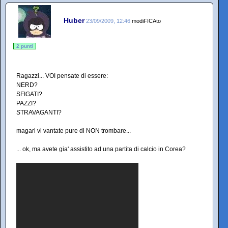
Huber
23/09/2009, 12:46
modiFICAto
2 punti
Ragazzi... VOI pensate di essere:
NERD?
SFIGATI?
PAZZI?
STRAVAGANTI?
magari vi vantate pure di NON trombare...
... ok, ma avete gia' assistito ad una partita di calcio in Corea?