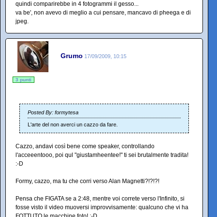
quindi comparirebbe in 4 fotogrammi il gesso...
va be', non avevo di meglio a cui pensare, mancavo di pheega e di
jpeg.
Grumo
17/09/2009, 10:15
3 punti
Posted By: formytesa
L'arte del non averci un cazzo da fare.
Cazzo, andavi così bene come speaker, controllando
l'acceeentooo, poi qul "giustamheentee!" ti sei brutalmente tradita!
:-D
Formy, cazzo, ma tu che corri verso Alan Magnetti?!?!?!
Pensa che FIGATA se a 2:48, mentre voi correte verso l'Infinito, si
fosse visto il video muoversi improvvisamente: qualcuno che vi ha
FOTTUTO le macchine foto! :-D