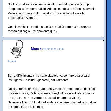
Si ok, voi italiani siete famosi in tutto il mondo per avere un po'
troppa passione per il calcio. Ad ogni modo, a me fanno spavento.
Vedere tutti questi tizi formattati con il cervello frullato e la
personalità azzerata...
Questa volta sono serio, a me la mentalità coreana ha sempre
messo a disagio... mi spaventa quasi.
Marok
23/09/2009, 14:08
0 punti
Beh... difficilmente chi va allo stadio ci va per fare qualcosa di
intelligente... esclusi i giocatori, naturalmente!
Nel confronto, forse ci guadagna Vercelli: prendendosi a bottigliate
di vetro in testa, c'è la speranza che gli ultras si autoeliminino tra
loro (anche se non verrebbe leso alcun organo vitale).
Se invece fossi obbligato ad andare a vedere una partita di calcio
in Corea, farei il pixel rotto.