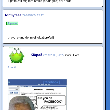
Il gatto e' il migliore amico (analogico) del nerd!
formytesa
22/09/2009, 22:12
1 punto
bravo, è uno dei miei lolcat preferiti!
Klàpač
22/09/2009, 22:22
modiFICAto
0 punti