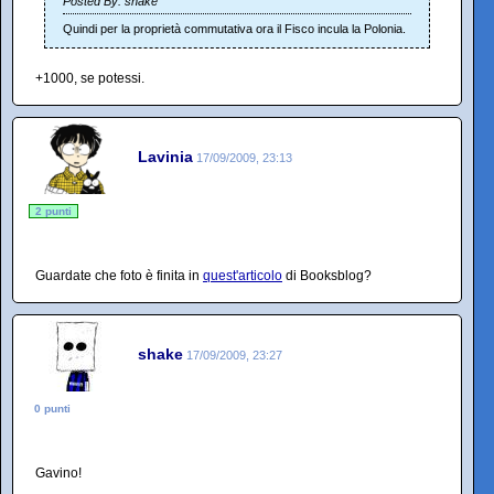
Posted By: shake
Quindi per la proprietà commutativa ora il Fisco incula la Polonia.
+1000, se potessi.
Lavinia
17/09/2009, 23:13
2 punti
Guardate che foto è finita in
quest'articolo
di Booksblog?
shake
17/09/2009, 23:27
0 punti
Gavino!