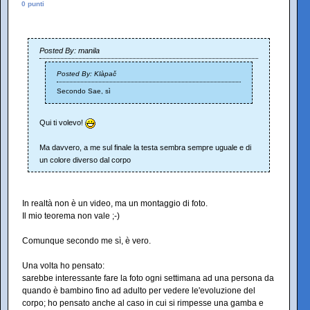
0 punti
Posted By: manila
Posted By: Klàpač
Secondo Sae, sì
Qui ti volevo!
Ma davvero, a me sul finale la testa sembra sempre uguale e di
un colore diverso dal corpo
In realtà non è un video, ma un montaggio di foto.
Il mio teorema non vale ;-)
Comunque secondo me sì, è vero.
Una volta ho pensato:
sarebbe interessante fare la foto ogni settimana ad una persona da
quando è bambino fino ad adulto per vedere le'evoluzione del
corpo; ho pensato anche al caso in cui si rimpesse una gamba e