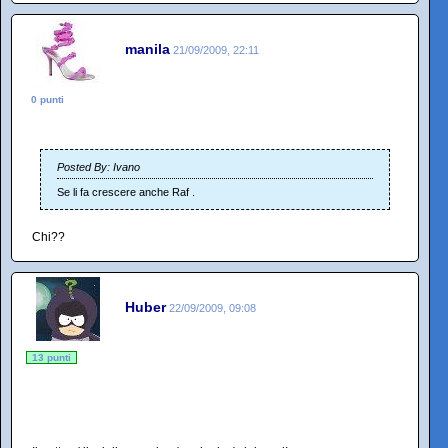
manila
21/09/2009, 22:11
0 punti
Posted By: Ivano
Se li fa crescere anche Raf .
Chi??
Huber
22/09/2009, 09:08
13 punti