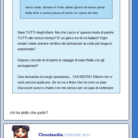
meno male: domani è il mio ultimo giorno di lavoro prima
delle ferie e avevo paura di avere un cazzo da fare.
Siete TUTTI degli infami. Ma che cazzo e' questa moda di partire
TUTTI allo stesso tempo? E' un gioco tra di voi Italiani? Ogni
estate volete entrare nel libro dei primati per la coda più lunga in
autostrada?
Oppure cercate di ricoprire le spiagge di tutta l'Italia con gli
asciugamani?
Una domanda mi sorge spontanea... CHI RESTA? Ditemi che ci
sarà ancora qualcuno. Se no va a finire che mi creo un paio
d'account nuovi e chatto con me stesso per un paio di settimane.
chi ha detto che parto?
Choolaudia
07/08/2009, 09:57