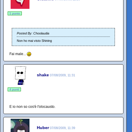
1 punto
Posted By: Choolaudia
Non ho mai visto Shining
Fai male...
shake
07/08/2009, 11:31
4 punti
E io non so cos'è l'olocausto.
Huber
07/08/2009, 11:39