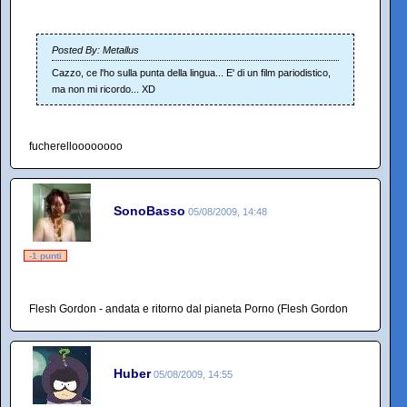
Posted By: Metallus
Cazzo, ce l'ho sulla punta della lingua... E' di un film pariodistico,
ma non mi ricordo... XD
fucherelloooooooo
SonoBasso
05/08/2009, 14:48
-1 punti
Flesh Gordon - andata e ritorno dal pianeta Porno (Flesh Gordon
Huber
05/08/2009, 14:55