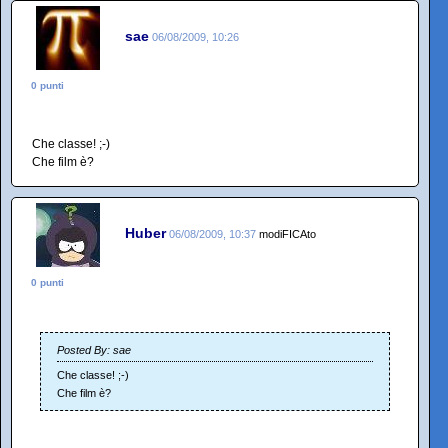
sae
06/08/2009, 10:26
0 punti
Che classe! ;-)
Che film è?
Huber
06/08/2009, 10:37
modiFICAto
0 punti
Posted By: sae
Che classe! ;-)
Che film è?