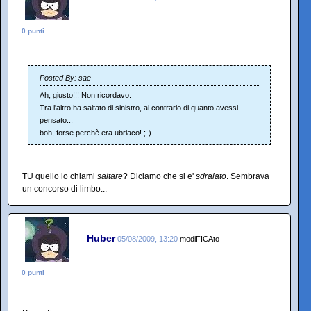
0 punti
Posted By: sae
Ah, giusto!!! Non ricordavo.
Tra l'altro ha saltato di sinistro, al contrario di quanto avessi
pensato...
boh, forse perchè era ubriaco! ;-)
TU quello lo chiami
saltare
? Diciamo che si e'
sdraiato
. Sembrava
un concorso di limbo...
Huber
05/08/2009, 13:20
modiFICAto
0 punti