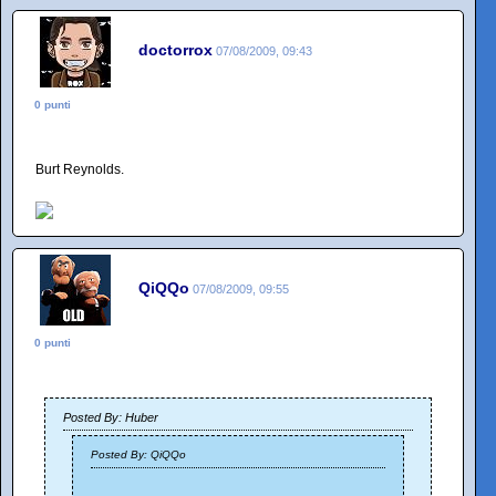
doctorrox
07/08/2009, 09:43
0 punti
Burt Reynolds.
QiQQo
07/08/2009, 09:55
0 punti
Posted By: Huber
Posted By: QiQQo