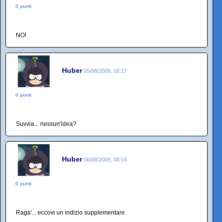
0 punti
NO!
Huber
05/08/2009, 16:17
0 punti
Suvvia... nessun'idea?
Huber
06/08/2009, 08:14
0 punti
Raga'... eccovi un indizio supplementare