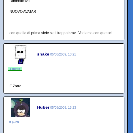
Dimenticavo...
NUOVO AVATAR
con quello di prima siete stati troppo bravi. Vediamo con questo!
shake
05/08/2009, 13:21
1 punto
È Zorro!
Huber
05/08/2009, 13:23
0 punti