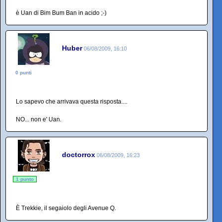
è Uan di Bim Bum Ban in acido ;-)
Huber
06/08/2009, 16:10
0 punti
Lo sapevo che arrivava questa risposta....
NO... non e' Uan.
doctorrox
06/08/2009, 16:23
1 punto
È Trekkie, il segaiolo degli Avenue Q.