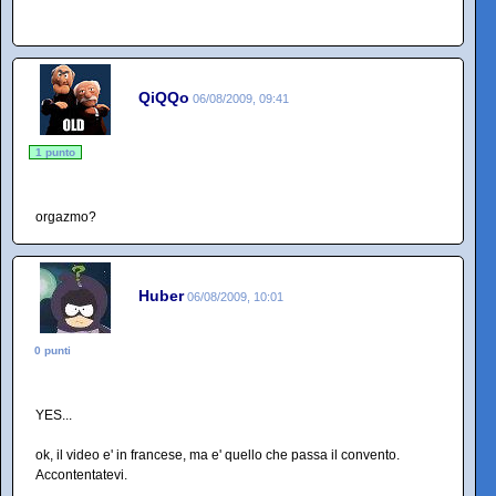
QiQQo
06/08/2009, 09:41
1 punto
orgazmo?
Huber
06/08/2009, 10:01
0 punti
YES...
ok, il video e' in francese, ma e' quello che passa il convento.
Accontentatevi.