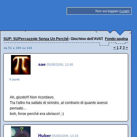
Non sei loggato (
Login
)
SUP: SUPercazzole Senza Un Perché
: Giochino dell'AVATAR
Fondo pagina
<
1
2
3
>
da 51 a 100 su 134
sae
05/08/2009, 12:48
0 punti
Ah, giusto!!! Non ricordavo.
Tra l'altro ha saltato di sinistro, al contrario di quanto avessi
pensato...
boh, forse perchè era ubriaco! ;-)
Huber
05/08/2009, 13:19