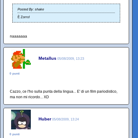
Posted By: shake
È Zorro!
naaaaaaa
Metallus
05/08/2009, 13:23
0 punti
Cazzo, ce l'ho sulla punta della lingua... E' di un film pariodistico,
ma non mi ricordo... XD
Huber
05/08/2009, 13:24
0 punti