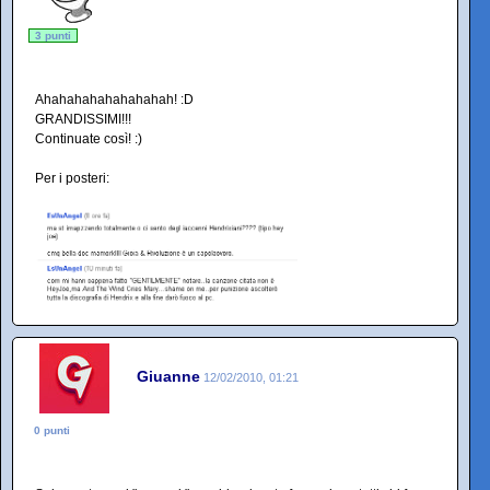
3 punti
Ahahahahahahahahah! :D
GRANDISSIMI!!!
Continuate così! :)
Per i posteri:
Giuanne
12/02/2010, 01:21
0 punti