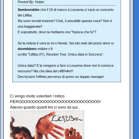
Posted By: Huber
Sembrerebbe
che il 19 di marzo a Losanna ci sarà un concerto
dei Litfiba.
Ma sono tornati insieme? Cioè, è possibile questa cosa? Non è
una baggianata?
E soprattutto, dove la mettiamo ora "l'epoca che fu"?
Se la notizia è vera io mi ci fiondo. Sul sito web del posto dove si
dovrebbero
esibire c'è
scritto "Litfiba (IT), Reunion Tour. Unica data in Svizzera".
Unica data? E la vengono a fare a Losanna dove non li conosce
nessuno? Ma che idea del c#$%#o!!!
Dev'essere l'effetto perverso di avere un
doppio manager
.
Ci vengo molto volentieri ! mitico
PIEROOOOOOOOOOOOOOOOOOOOOOOOOOOOO!
Adesso guardo quanti km ci sono da qui...