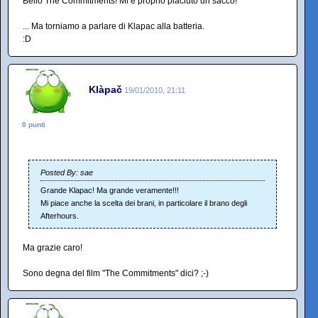
Bello The Commitments! Mi è proprio piaciuto un sacco!
... Ma torniamo a parlare di Klapac alla batteria.
:D
Klàpač
19/01/2010, 21:11
0 punti
Posted By: sae
Grande Klapac! Ma grande veramente!!!
Mi piace anche la scelta dei brani, in particolare il brano degli
Afterhours.
Ma grazie caro!
Sono degna del film "The Commitments" dici? ;-)