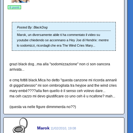
6 punti
Posted By: BlackDog
Marok, un diversamente abile ti ha commentato il video su
youtube chiedendo se accennano a Hey Joe di Hendrix: mentre
lo sodomizzi, ricordagli che era The Wind Cries Mary...
grazi black dog...ma alla "sodomizzazione" non ci son oancora
arrivata...
e cmq fottiti black.Mica ho detto "questa canzone mi ricorda annarè
di giggid'alessio" mi son oimbrogliata tra heyjoe and the wind cries
mary embè????alla fien quello è il senso ceh volevo dare...
ma ceh cazzo mi devo giustificare co uno ceh è u ncafone? mah...
(questa va nelle figure dimmmerda no??)
Marok
11/02/2010, 19:08