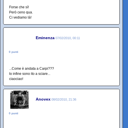
Forse che sì!
Però ceno qua.
Ci vediamo là!
Eminenza
07/02/2010, 00:11
0 punti
...Come è andata a Carpi???
Io infine sono ito a sciare...
ciaociao!
Anovex
08/02/2010, 21:36
0 punti