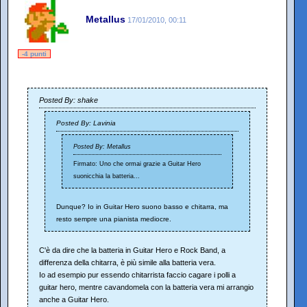
Metallus
17/01/2010, 00:11
-4 punti
Posted By: shake
Posted By: Lavinia
Posted By: Metallus
Firmato: Uno che ormai grazie a Guitar Hero
suonicchia la batteria...
Dunque? Io in Guitar Hero suono basso e chitarra, ma
resto sempre una pianista mediocre.
C'è da dire che la batteria in Guitar Hero e Rock Band, a
differenza della chitarra, è più simile alla batteria vera.
Io ad esempio pur essendo chitarrista faccio cagare i polli a
guitar hero, mentre cavandomela con la batteria vera mi arrangio
anche a Guitar Hero.