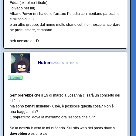
Edda (ex rotmo tribale)
[io vado per lui)
AlbanoPower (mi ha detto l'an...no Pelodia ceh meritano parecchio
e mi fido di lui)
e un altro gruppo, dal nome molto strano ceh no nriesco a ricordare
ne pronunciare, campano.
beh accorrete...:D
Huber
02/02/2010, 10:14
1 punto
Sembrerebbe
che il 19 di marzo a Losanna ci sarà un concerto dei
Litfiba.
Ma sono tornati insieme? Cioè, è possibile questa cosa? Non è
una baggianata?
E soprattutto, dove la mettiamo ora "l'epoca che fu"?
Se la notizia è vera io mi ci fiondo. Sul sito web del posto dove si
dovrebbero
esibire c'è