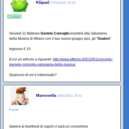
Klàpač
27/01/2010, 10:26
1 punto
Giovedì 11 febbraio
Daniele Comoglio
esordirà alla Salumeria
della Musica di Milano con il suo nuovo gruppo jazz, gli "
Snakes
".
Ingresso € 10.
Ecco un articolo a riguardo:
http://www.aftersix.it/2010/01/concerto-
daniele-comoglio-salumeria-della-musica/
Qualcuno di voi è interessato?
Manovella
30/01/2010, 20:01
0 punti
stasera al duelbeat di napoli ci sarà un cocnertone