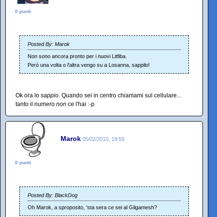
0 punti
Posted By: Marok
Non sono ancora pronto per i nuovi Litfiba.
Però una volta o l'altra vengo su a Losanna, sappilo!
Ok ora lo
sappio
. Quando sei in centro chiamami sul cellulare...
tanto il numero
non
ce l'hai :-p
Marok
05/02/2010, 19:55
0 punti
Posted By: BlackDog
Oh Marok, a sproposito, 'sta sera ce sei al Gilgamesh?