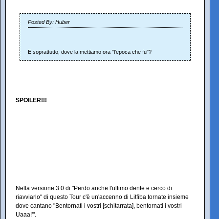
Posted By: Huber
E soprattutto, dove la mettiamo ora "l'epoca che fu"?
SPOILER!!!
Nella versione 3.0 di "Perdo anche l'ultimo dente e cerco di
riavviarlo" di questo Tour c'è un'accenno di Litfiba tornate insieme
dove cantano "Bentornati i vostri [schitarrata], bentornati i vostri
Uaaa!'".