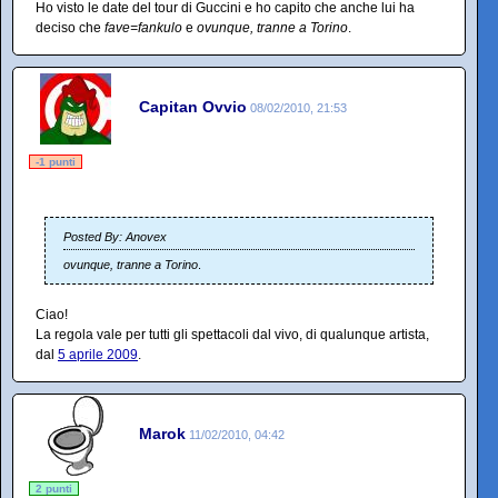
Ho visto le date del tour di Guccini e ho capito che anche lui ha
deciso che
fave=fankulo
e
ovunque, tranne a Torino
.
Capitan Ovvio
08/02/2010, 21:53
-1 punti
Posted By: Anovex
ovunque, tranne a Torino
.
Ciao!
La regola vale per tutti gli spettacoli dal vivo, di qualunque artista,
dal
5 aprile 2009
.
Marok
11/02/2010, 04:42
2 punti