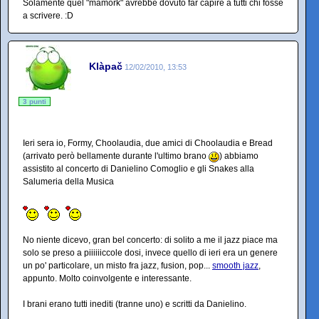
Solamente quel "mamork" avrebbe dovuto far capire a tutti chi fosse
a scrivere. :D
Klàpač
12/02/2010, 13:53
3 punti
Ieri sera io, Formy, Choolaudia, due amici di Choolaudia e Bread
(arrivato però bellamente durante l'ultimo brano
) abbiamo
assistito al concerto di Danielino Comoglio e gli Snakes alla
Salumeria della Musica
No niente dicevo, gran bel concerto: di solito a me il jazz piace ma
solo se preso a piiiiiiccole dosi, invece quello di ieri era un genere
un po' particolare, un misto fra jazz, fusion, pop...
smooth jazz
,
appunto. Molto coinvolgente e interessante.
I brani erano tutti inediti (tranne uno) e scritti da Danielino.