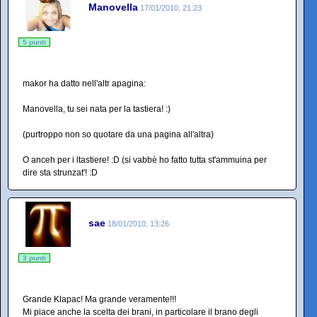
Manovella
17/01/2010, 21:23
5 punti
makor ha datto nell'altr apagina:
Manovella, tu sei nata per la tastiera! :)
(purtroppo non so quotare da una pagina all'altra)
O anceh per i ltastiere! :D (si vabbè ho fatto tutta st'ammuina per
dire sta strunzat'! :D
sae
18/01/2010, 13:26
3 punti
Grande Klapac! Ma grande veramente!!!
Mi piace anche la scelta dei brani, in particolare il brano degli