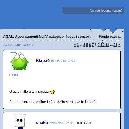
Non sei loggato (
Login
)
ANAL: Appuntamenti Nell'AnaLogico
: I vostri concerti
Fondo pagina
<
1
...
4
5
6
7
8
9
10
11
...
21
>
da 351 a 400 su 1017
Klàpač
16/01/2010, 22:21
0 punti
Grazie mille a tutti ragazzi
Appena saranno online le foto della serata ve le linkerò!
shake
16/01/2010, 23:04
modiFICAto