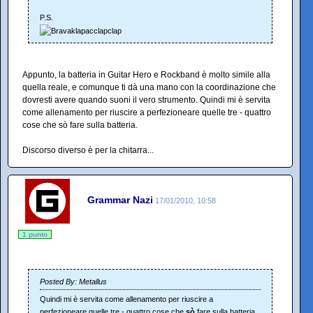
P.S.
Appunto, la batteria in Guitar Hero e Rockband è molto simile alla
quella reale, e comunque ti dà una mano con la coordinazione che
dovresti avere quando suoni il vero strumento. Quindi mi è servita
come allenamento per riuscire a perfezioneare quelle tre - quattro
cose che sò fare sulla batteria.
Discorso diverso è per la chitarra...
Grammar Nazi
17/01/2010, 10:58
1 punto
Posted By: Metallus
Quindi mi è servita come allenamento per riuscire a
perfezioneare quelle tre - quattro cose che
sò
fare sulla batteria.