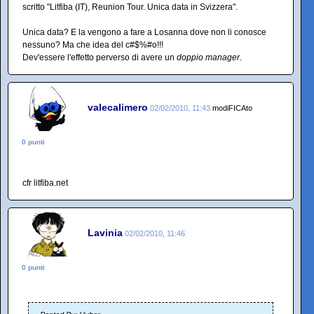
scritto "Litfiba (IT), Reunion Tour. Unica data in Svizzera".
Unica data? E la vengono a fare a Losanna dove non li conosce
nessuno? Ma che idea del c#$%#o!!!
Dev'essere l'effetto perverso di avere un
doppio manager
.
valecalimero
02/02/2010, 11:43
modiFICAto
0 punti
cfr litfiba.net
Lavinia
02/02/2010, 11:46
0 punti