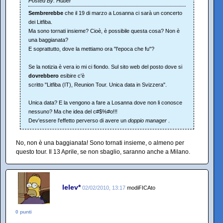
Posted By: Huber
Sembrerebbe
che il 19 di marzo a Losanna ci sarà un concerto
dei Litfiba.
Ma sono tornati insieme? Cioè, è possibile questa cosa? Non è
una baggianata?
E soprattutto, dove la mettiamo ora "l'epoca che fu"?
Se la notizia è vera io mi ci fiondo. Sul sito web del posto dove si
dovrebbero
esibire c'è
scritto "Litfiba (IT), Reunion Tour. Unica data in Svizzera".
Unica data? E la vengono a fare a Losanna dove non li conosce
nessuno? Ma che idea del c#$%#o!!!
Dev'essere l'effetto perverso di avere un
doppio manager
.
No, non è una baggianata! Sono tornati insieme, o almeno per
questo tour. Il 13 Aprile, se non sbaglio, saranno anche a Milano.
lelev*
02/02/2010, 13:17
modiFICAto
0 punti