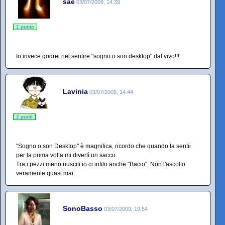
sae
03/07/2009, 14:39
1 punto
Io invece godrei nel sentire "sogno o son desktop" dal vivo!!!
Lavinia
03/07/2009, 14:44
2 punti
"Sogno o son Desktop" è magnifica, ricordo che quando la sentii
per la prima volta mi divertì un sacco.
Tra i pezzi meno riusciti io ci infilo anche "Bacio". Non l'ascolto
veramente quasi mai.
SonoBasso
03/07/2009, 19:54