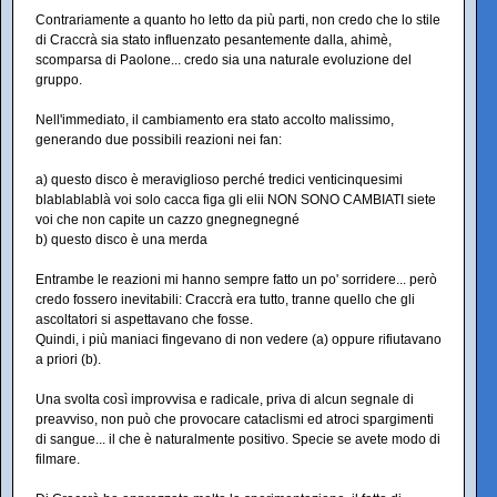
Contrariamente a quanto ho letto da più parti, non credo che lo stile
di Craccrà sia stato influenzato pesantemente dalla, ahimè,
scomparsa di Paolone... credo sia una naturale evoluzione del
gruppo.
Nell'immediato, il cambiamento era stato accolto malissimo,
generando due possibili reazioni nei fan:
a) questo disco è meraviglioso perché tredici venticinquesimi
blablablablà voi solo cacca figa gli elii NON SONO CAMBIATI siete
voi che non capite un cazzo gnegnegnegné
b) questo disco è una merda
Entrambe le reazioni mi hanno sempre fatto un po' sorridere... però
credo fossero inevitabili: Craccrà era tutto, tranne quello che gli
ascoltatori si aspettavano che fosse.
Quindi, i più maniaci fingevano di non vedere (a) oppure rifiutavano
a priori (b).
Una svolta così improvvisa e radicale, priva di alcun segnale di
preavviso, non può che provocare cataclismi ed atroci spargimenti
di sangue... il che è naturalmente positivo. Specie se avete modo di
filmare.