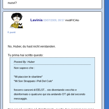
nuovi?
Lavinia
03/07/2009, 09:57
modiFICAto
0 punti
No, Huber, du hast nicht verstanden.
Tu prima hai scritto questo:
Posted By: Huber
Non sapevo che :
"Mi piaccion le sbarbine"
"Mi Son Strappato i Peli Del Culo"
fossero canzoni di EELST... sto diventando vecchio e
disinformato o qualcuno qui sta andando OT già dal secondo
messaggio.