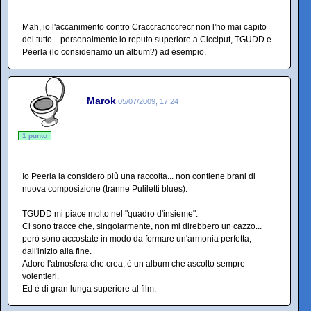
Mah, io l'accanimento contro Craccracriccrecr non l'ho mai capito
del tutto... personalmente lo reputo superiore a Cicciput, TGUDD e
Peerla (lo consideriamo un album?) ad esempio.
Marok
05/07/2009, 17:24
1 punto
Io Peerla la considero più una raccolta... non contiene brani di
nuova composizione (tranne Puliletti blues).
TGUDD mi piace molto nel "quadro d'insieme".
Ci sono tracce che, singolarmente, non mi direbbero un cazzo...
però sono accostate in modo da formare un'armonia perfetta,
dall'inizio alla fine.
Adoro l'atmosfera che crea, è un album che ascolto sempre
volentieri.
Ed è di gran lunga superiore al film.