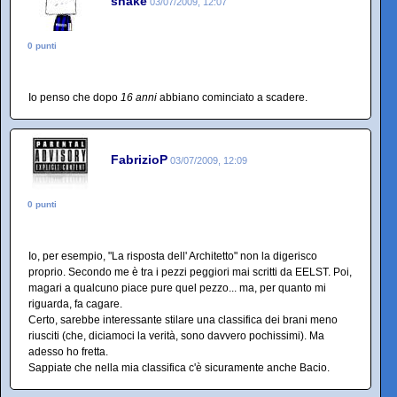
shake
03/07/2009, 12:07
0 punti
Io penso che dopo
16 anni
abbiano cominciato a scadere.
FabrizioP
03/07/2009, 12:09
0 punti
Io, per esempio, "La risposta dell' Architetto" non la digerisco
proprio. Secondo me è tra i pezzi peggiori mai scritti da EELST. Poi,
magari a qualcuno piace pure quel pezzo... ma, per quanto mi
riguarda, fa cagare.
Certo, sarebbe interessante stilare una classifica dei brani meno
riusciti (che, diciamoci la verità, sono davvero pochissimi). Ma
adesso ho fretta.
Sappiate che nella mia classifica c'è sicuramente anche Bacio.