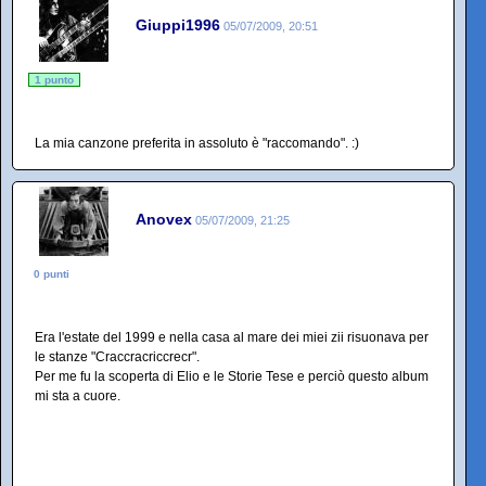
Giuppi1996
05/07/2009, 20:51
1 punto
La mia canzone preferita in assoluto è "raccomando". :)
Anovex
05/07/2009, 21:25
0 punti
Era l'estate del 1999 e nella casa al mare dei miei zii risuonava per
le stanze "Craccracriccrecr".
Per me fu la scoperta di Elio e le Storie Tese e perciò questo album
mi sta a cuore.