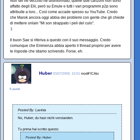
Non sei né vecchio né disinformato, quelle due canzoni non sono
affatto degli Elii, però su Emule e tutti i vari programmi p2p sono
attribuite a loro... Così come accade spesso su YouTube. Credo
che Marok ancora oggi abbia dei problemi con gente che gli chiede
di mettere onlain "Mi son strappato i peli del culo".
:)
Il buon Sae si riferiva a questo con il suo messaggio. Credo
comunque che Eminenza abbia aperto il thread proprio per avere
le risposte che stiamo scrivendo. Forse, eh.
Huber
03/07/2009, 10:01
modiFICAto
0 punti
Posted By: Lavinia
No, Huber, du hast nicht verstanden.
Tu prima hai scritto questo:
Posted By: Huber