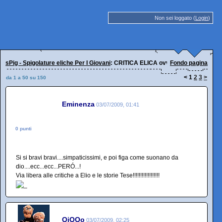
Non sei loggato (
Login
)
sPig - Spigolature eliche Per I Giovani
: CRITICA ELICA ovvero BESTEMMIAR
Fondo pagina
<
1
2
3
>
da 1 a 50 su 150
Eminenza
03/07/2009, 01:41
0 punti
Si si bravi bravi....simpaticissimi, e poi figa come suonano da
dio....ecc...ecc...PERÓ...!
Via libera alle critiche a Elio e le storie Tese!!!!!!!!!!!!!!!!!!
QiQQo
03/07/2009, 02:25