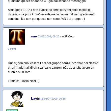
qualcuno qui sta andando OT già dal secondo messaggio.
A me degli EELST non piacciono certe canzoni poco melodie...
diciamo che più il CD e' recente meno canzoni di mio gradimento
contiene. Ma non per questo non sono FAN del gruppo :-)
sae
03/07/2009, 09:28
modiFICAto
0 punti
Huber, non puoi essere FAN del gruppo senza incorrere nei classici
errori madornali di chi scarica le canzoni p2p...o anche avere un
dubbio su di loro.
Firmato: Eliofilo-Nazi ;-)
Lavinia
03/07/2009, 09:36
3 punti