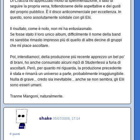
Di Craccrà ho apprezzato molto la sperimentazione, il fatto di
seguire la propria vena, fottendosene delle aspettative e dei gusti
del proprio pubblico. È il disco anticommerciale per eccellenza. In
questo, sono assolutamente solidale con gli Elii.
Il risultato, come è noto, non mi ha entusiasmato.
Se fosse stato il loro unico album, difficilmente il nome della band
mi sarebbe rimasto impresso più di quello di altre decine di gruppi
che mi piace ascoltare.
Poi, intendiamoci, della produzione più recente apprezzo un bel po'
di brani, ho anche consumato alcuni mp3 di Studentessi a furia di
ascoltarli. Però, per quanto mi riguarda, la produzione precedente
è stata e rimarrà un universo a parte, probabilmente irraggiungibile.
Nulla di grave... credo sia inevitabile... anche se non sembra, gli Elii
sono esseri umani.
Tranne Mangoni, naturalmente.
shake
05/07/2009, 17:14
0 punti