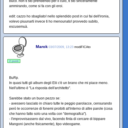
buco. non ti sto prendendo per il culo, ti sto sinceramente
ammirando, come si fa con gli eroi.
edit: cazzo ho sbagliato! nello splendido post in cui fai dell'ironia,
volevo piuunarti invece ti ho menounato! provvedo subito,
escusemuà.
Marok
03/07/2009, 13:23
modiFICAto
2 punti
BuRp.
In quasi tutti gli album degli Elii c'è un brano che mi piace meno.
Nell'ultimo è "La risposta dell'architetto".
Sarebbe stato un buon pezzo se:
- avessero lasciato in chiaro tutte le peggio parolacce, censurando
però le occorrenze di fonemi proibiti all'interno di altre parole (cosa
che hanno fatto solo una volta con "demogra
fica
").
- l'improvvisassero dal vivo, facendo finta di cercare di bippare
Mangoni (anche fisicamente), tipo videogame.