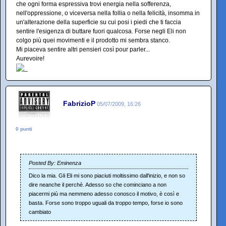
che ogni forma espressiva trovi energia nella sofferenza,
nell'oppressione, o viceversa nella follia o nella felicità, insomma in
un'alterazione della superficie su cui posi i piedi che ti faccia
sentire l'esigenza di buttare fuori qualcosa. Forse negli Eli non
colgo più quei movimenti e il prodotto mi sembra stanco.
Mi piaceva sentire altri pensieri così pour parler...
Aurevoire!
FabrizioP
05/07/2009, 16:26
0 punti
Posted By: Eminenza
Dico la mia. Gli Eli mi sono piaciuti moltissimo dall'inizio, e non so
dire neanche il perchè. Adesso so che cominciano a non
piacermi più ma nemmeno adesso conosco il motivo, è così e
basta. Forse sono troppo uguali da troppo tempo, forse io sono
cambiato