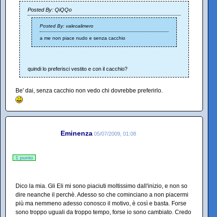
Posted By: QiQQo
Posted By: valecalimero
a me non piace nudo e senza cacchio
quindi lo preferisci vestito e con il cacchio?
Be' dai, senza cacchio non vedo chi dovrebbe preferirlo.
Eminenza
05/07/2009, 01:08
1 punto
Dico la mia. Gli Eli mi sono piaciuti moltissimo dall'inizio, e non so
dire neanche il perchè. Adesso so che cominciano a non piacermi
più ma nemmeno adesso conosco il motivo, è così e basta. Forse
sono troppo uguali da troppo tempo, forse io sono cambiato. Credo