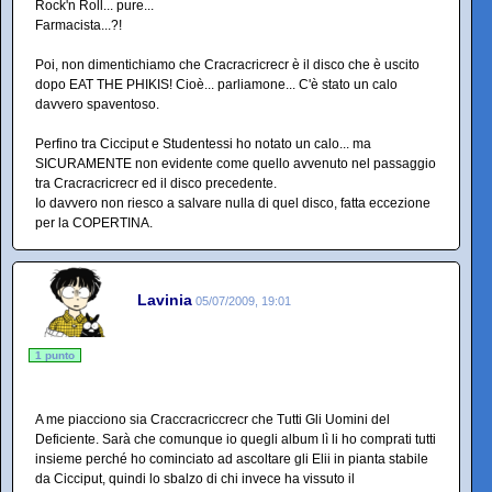
Rock'n Roll... pure...
Farmacista...?!
Poi, non dimentichiamo che Cracracricrecr è il disco che è uscito
dopo EAT THE PHIKIS! Cioè... parliamone... C'è stato un calo
davvero spaventoso.
Perfino tra Cicciput e Studentessi ho notato un calo... ma
SICURAMENTE non evidente come quello avvenuto nel passaggio
tra Cracracricrecr ed il disco precedente.
Io davvero non riesco a salvare nulla di quel disco, fatta eccezione
per la COPERTINA.
Lavinia
05/07/2009, 19:01
1 punto
A me piacciono sia Craccracriccrecr che Tutti Gli Uomini del
Deficiente. Sarà che comunque io quegli album lì li ho comprati tutti
insieme perché ho cominciato ad ascoltare gli Elii in pianta stabile
da Cicciput, quindi lo sbalzo di chi invece ha vissuto il