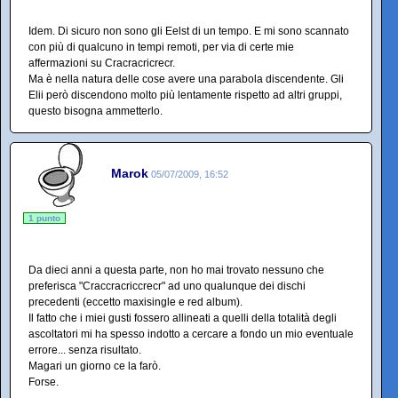
Idem. Di sicuro non sono gli Eelst di un tempo. E mi sono scannato
con più di qualcuno in tempi remoti, per via di certe mie
affermazioni su Cracracricrecr.
Ma è nella natura delle cose avere una parabola discendente. Gli
Elii però discendono molto più lentamente rispetto ad altri gruppi,
questo bisogna ammetterlo.
Marok
05/07/2009, 16:52
1 punto
Da dieci anni a questa parte, non ho mai trovato nessuno che
preferisca "Craccracriccrecr" ad uno qualunque dei dischi
precedenti (eccetto maxisingle e red album).
Il fatto che i miei gusti fossero allineati a quelli della totalità degli
ascoltatori mi ha spesso indotto a cercare a fondo un mio eventuale
errore... senza risultato.
Magari un giorno ce la farò.
Forse.