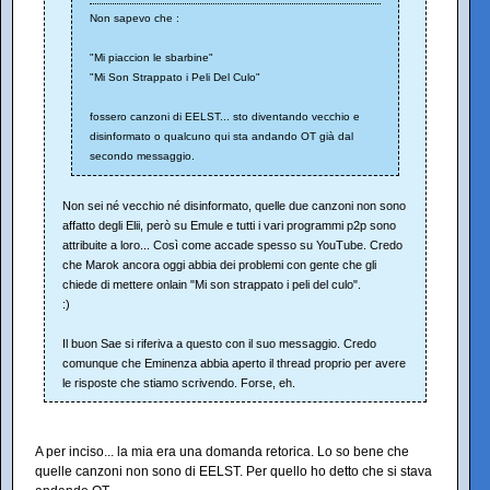
Non sapevo che :
"Mi piaccion le sbarbine"
"Mi Son Strappato i Peli Del Culo"
fossero canzoni di EELST... sto diventando vecchio e
disinformato o qualcuno qui sta andando OT già dal
secondo messaggio.
Non sei né vecchio né disinformato, quelle due canzoni non sono
affatto degli Elii, però su Emule e tutti i vari programmi p2p sono
attribuite a loro... Così come accade spesso su YouTube. Credo
che Marok ancora oggi abbia dei problemi con gente che gli
chiede di mettere onlain "Mi son strappato i peli del culo".
:)
Il buon Sae si riferiva a questo con il suo messaggio. Credo
comunque che Eminenza abbia aperto il thread proprio per avere
le risposte che stiamo scrivendo. Forse, eh.
A per inciso... la mia era una domanda retorica. Lo so bene che
quelle canzoni non sono di EELST. Per quello ho detto che si stava