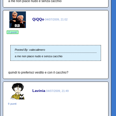
a me non piace nudo e senza cacchio
QiQQo
04/07/2009, 21:02
2 punti
Posted By: valecalimero
a me non piace nudo e senza cacchio
quindi lo preferisci vestito e con il cacchio?
Lavinia
04/07/2009, 21:49
0 punti