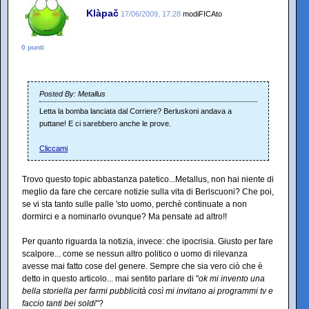
Klàpač
17/06/2009, 17:28
modiFICAto
0 punti
Posted By: Metallus
Letta la bomba lanciata dal Corriere? Berluskoni andava a
puttane! E ci sarebbero anche le prove.
Cliccami
Trovo questo topic abbastanza patetico...Metallus, non hai niente di
meglio da fare che cercare notizie sulla vita di Berlscuoni? Che poi,
se vi sta tanto sulle palle 'sto uomo, perchè continuate a non
dormirci e a nominarlo ovunque? Ma pensate ad altro!!
Per quanto riguarda la notizia, invece: che ipocrisia. Giusto per fare
scalpore... come se nessun altro politico o uomo di rilevanza
avesse mai fatto cose del genere. Sempre che sia vero ciò che è
detto in questo articolo... mai sentito parlare di "
ok mi invento una
bella storiella per farmi pubblicità così mi invitano ai programmi tv e
faccio tanti bei soldi
"?