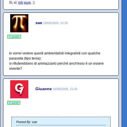
Sì, sì:
ridi
pure
. ;)
sae
18/06/2009, 14:26
1 punto
Io vorrei vedere questi ambientalisti integralisti con qualche
parassita (tipo tenia):
si rifiuterebbero di ammazzarlo perchè anch'esso è un essere
vivente?
Giuanne
18/06/2009, 15:45
2 punti
Posted By: sae