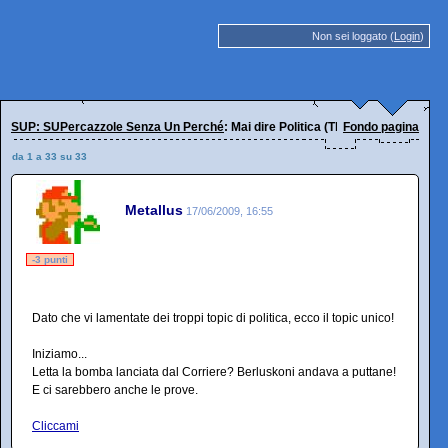
Non sei loggato (
Login
)
SUP: SUPercazzole Senza Un Perché
: Mai dire Politica (Thread Unico sulla Po
Fondo pagina
da 1 a 33 su 33
Metallus
17/06/2009, 16:55
-3 punti
Dato che vi lamentate dei troppi topic di politica, ecco il topic unico!
Iniziamo...
Letta la bomba lanciata dal Corriere? Berluskoni andava a puttane!
E ci sarebbero anche le prove.
Cliccami