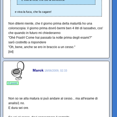
e viva la fuca, che fa cagare!
Non ditemi niente, che il giorno prima della maturità ho una
colonscopia: il giorno prima dovrò bermi ben 4 litri di lassativo, cos'
che quando in futuro mi chiederanno
"Ohé Frash! Come hai passato la notte prima degli esami?"
sarò costretto a rispondere
"Oh, bene, anche se ero in braccio a un cesso."
[/ot]
Marok
18/06/2009, 02:33
2 punti
Non so se alla matura si può andare al cesso... ma all'esame di
analisi1 no.
E dura sei ore.