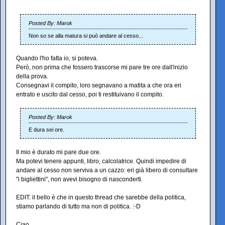
Posted By: Marok
Non so se alla matura si può andare al cesso...
Quando l'ho fatta io, si poteva.
Però, non prima che fossero trascorse mi pare tre ore dall'inizio
della prova.
Consegnavi il compito, loro segnavano a matita a che ora eri
entrato e uscito dal cesso, poi ti restituivano il compito.
Posted By: Marok
E dura sei ore.
Il mio è durato mi pare due ore.
Ma potevi tenere appunti, libro, calcolatrice. Quindi impedire di
andare al cesso non serviva a un cazzo: eri già libero di consultare
"i bigliettini", non avevi bisogno di nasconderti.
EDIT: il bello è che in questo thread che sarebbe della politica,
stiamo parlando di tutto ma non di politica. :-D
Ciao