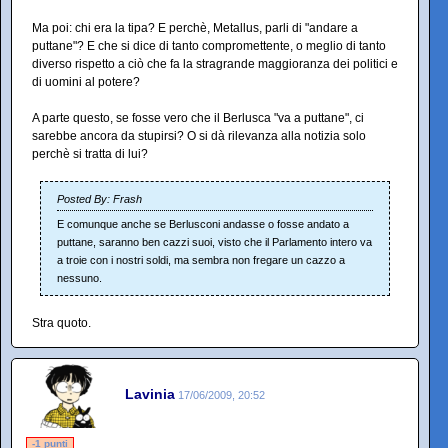
Ma poi: chi era la tipa? E perchè, Metallus, parli di "andare a
puttane"? E che si dice di tanto compromettente, o meglio di tanto
diverso rispetto a ciò che fa la stragrande maggioranza dei politici e
di uomini al potere?
A parte questo, se fosse vero che il Berlusca "va a puttane", ci
sarebbe ancora da stupirsi? O si dà rilevanza alla notizia solo
perchè si tratta di lui?
Posted By: Frash
E comunque anche se Berlusconi andasse o fosse andato a
puttane, saranno ben cazzi suoi, visto che il Parlamento intero va
a troie con i nostri soldi, ma sembra non fregare un cazzo a
nessuno.
Stra quoto.
Lavinia
17/06/2009, 20:52
-1 punti