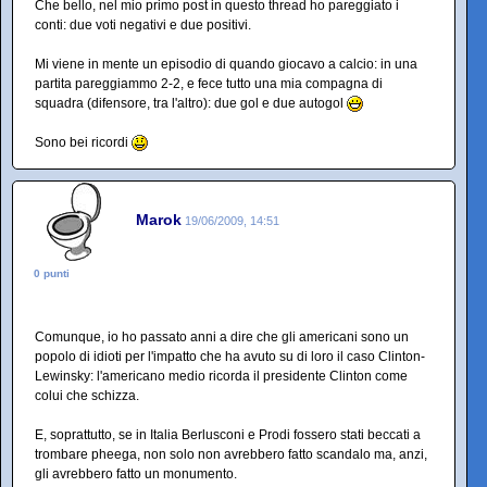
Che bello, nel mio primo post in questo thread ho pareggiato i
conti: due voti negativi e due positivi.
Mi viene in mente un episodio di quando giocavo a calcio: in una
partita pareggiammo 2-2, e fece tutto una mia compagna di
squadra (difensore, tra l'altro): due gol e due autogol
Sono bei ricordi
Marok
19/06/2009, 14:51
0 punti
Comunque, io ho passato anni a dire che gli americani sono un
popolo di idioti per l'impatto che ha avuto su di loro il caso Clinton-
Lewinsky: l'americano medio ricorda il presidente Clinton come
colui che schizza.
E, soprattutto, se in Italia Berlusconi e Prodi fossero stati beccati a
trombare pheega, non solo non avrebbero fatto scandalo ma, anzi,
gli avrebbero fatto un monumento.