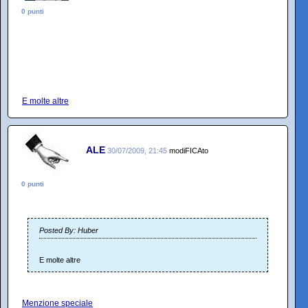
0 punti
E molte altre
ALE
30/07/2009, 21:45
modiFICAto
0 punti
Posted By: Huber
E molte altre
Menzione speciale