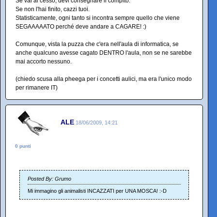
Se vai al cesso, devi consegnare il compito.
Se non l'hai finito, cazzi tuoi.
Statisticamente, ogni tanto si incontra sempre quello che viene
SEGAAAAATO perché deve andare a CAGARE! :)
Comunque, vista la puzza che c'era nell'aula di informatica, se
anche qualcuno avesse cagato DENTRO l'aula, non se ne sarebbe
mai accorto nessuno.
(chiedo scusa alla pheega per i concetti aulici, ma era l'unico modo
per rimanere IT)
ALE
18/06/2009, 14:21
0 punti
Posted By: Grumo
Mi immagino gli animalisti INCAZZATI per UNA MOSCA! :-D