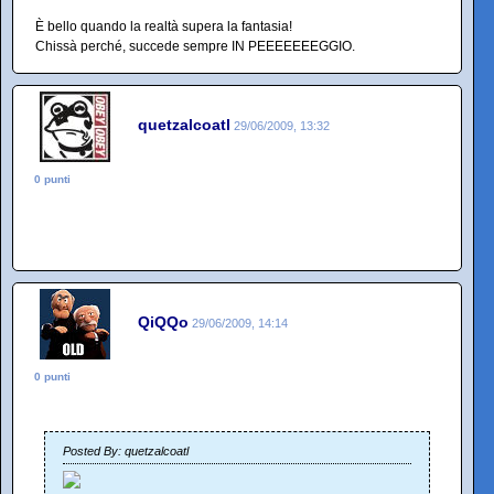
È bello quando la realtà supera la fantasia!
Chissà perché, succede sempre IN PEEEEEEEGGIO.
quetzalcoatl
29/06/2009, 13:32
0 punti
QiQQo
29/06/2009, 14:14
0 punti
Posted By: quetzalcoatl