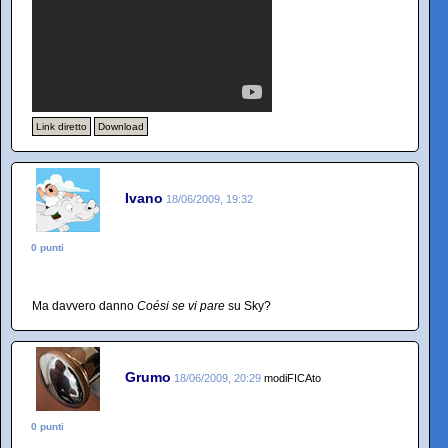
Link diretto
Download
Ivano
18/06/2009, 19:32
0 punti
Ma davvero danno
Coési se vi pare
su Sky?
Grumo
18/06/2009, 20:29
modiFICAto
0 punti