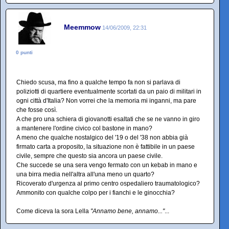
Meemmow
14/06/2009, 22:31
0 punti
Chiedo scusa, ma fino a qualche tempo fa non si parlava di
poliziotti di quartiere eventualmente scortati da un paio di militari in
ogni città d'Italia? Non vorrei che la memoria mi inganni, ma pare
che fosse così.
A che pro una schiera di giovanotti esaltati che se ne vanno in giro
a mantenere l'ordine civico col bastone in mano?
A meno che qualche nostalgico del '19 o del '38 non abbia già
firmato carta a proposito, la situazione non è fattibile in un paese
civile, sempre che questo sia ancora un paese civile.
Che succede se una sera vengo fermato con un kebab in mano e
una birra media nell'altra all'una meno un quarto?
Ricoverato d'urgenza al primo centro ospedaliero traumatologico?
Ammonito con qualche colpo per i fianchi e le ginocchia?
Come diceva la sora Lella
"Annamo bene, annamo..."
...