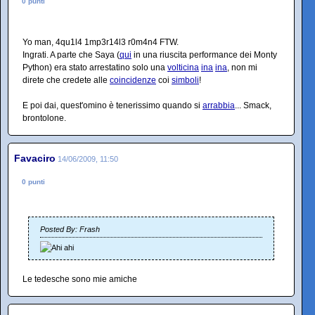
0 punti
Yo man, 4qu1l4 1mp3r14l3 r0m4n4 FTW.
Ingrati. A parte che Saya (
qui
in una riuscita performance dei Monty
Python) era stato arrestatino solo una
volticina
ina
ina
, non mi
direte che credete alle
coincidenze
coi
simboli
!
E poi dai, quest'omino è tenerissimo quando si
arrabbia
... Smack,
brontolone.
Favaciro
14/06/2009, 11:50
0 punti
Posted By: Frash
Le tedesche sono mie amiche