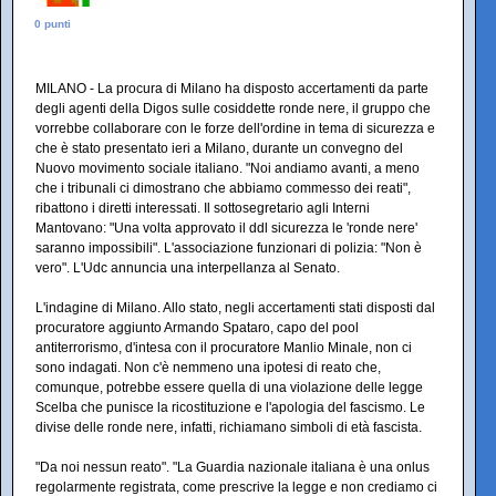
0 punti
MILANO - La procura di Milano ha disposto accertamenti da parte
degli agenti della Digos sulle cosiddette ronde nere, il gruppo che
vorrebbe collaborare con le forze dell'ordine in tema di sicurezza e
che è stato presentato ieri a Milano, durante un convegno del
Nuovo movimento sociale italiano. "Noi andiamo avanti, a meno
che i tribunali ci dimostrano che abbiamo commesso dei reati",
ribattono i diretti interessati. Il sottosegretario agli Interni
Mantovano: "Una volta approvato il ddl sicurezza le 'ronde nere'
saranno impossibili". L'associazione funzionari di polizia: "Non è
vero". L'Udc annuncia una interpellanza al Senato.
L'indagine di Milano. Allo stato, negli accertamenti stati disposti dal
procuratore aggiunto Armando Spataro, capo del pool
antiterrorismo, d'intesa con il procuratore Manlio Minale, non ci
sono indagati. Non c'è nemmeno una ipotesi di reato che,
comunque, potrebbe essere quella di una violazione delle legge
Scelba che punisce la ricostituzione e l'apologia del fascismo. Le
divise delle ronde nere, infatti, richiamano simboli di età fascista.
"Da noi nessun reato". "La Guardia nazionale italiana è una onlus
regolarmente registrata, come prescrive la legge e non crediamo ci