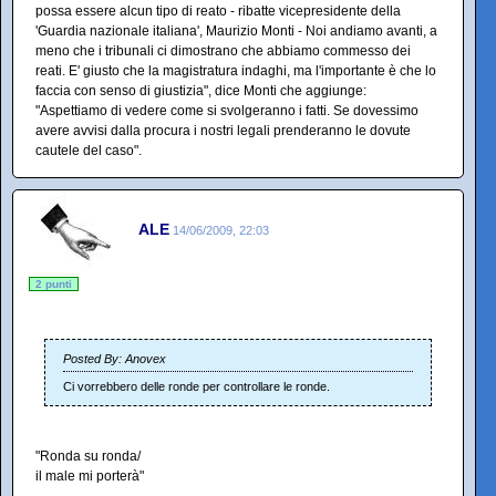
possa essere alcun tipo di reato - ribatte vicepresidente della
'Guardia nazionale italiana', Maurizio Monti - Noi andiamo avanti, a
meno che i tribunali ci dimostrano che abbiamo commesso dei
reati. E' giusto che la magistratura indaghi, ma l'importante è che lo
faccia con senso di giustizia", dice Monti che aggiunge:
"Aspettiamo di vedere come si svolgeranno i fatti. Se dovessimo
avere avvisi dalla procura i nostri legali prenderanno le dovute
cautele del caso".
ALE
14/06/2009, 22:03
2 punti
Posted By: Anovex
Ci vorrebbero delle ronde per controllare le ronde.
"Ronda su ronda/
il male mi porterà"