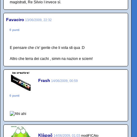
magistrati, Re Silvio I invece sì.
Favaciro
13/06/2009, 22:32
0 punti
E pensare che c'e' gente che li vota sti qua :D
Altro che terra dei cachi , simm na nazion e sciem!
Frash
14/06/2009, 00:59
0 punti
Klàpač
14/06/2009, 01:03
modiFICAto