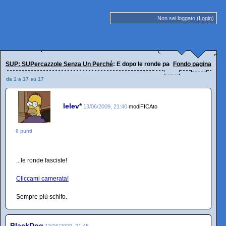
Non sei loggato (
Login
)
SUP: SUPercazzole Senza Un Perché
: E dopo le ronde padane...
Fondo pagina
da 1 a 17 su 17
lelev*
13/06/2009, 21:40
modiFICAto
0 punti
...le ronde fasciste!
Cliccami camerata!
Sempre più schifo.
BlackDog