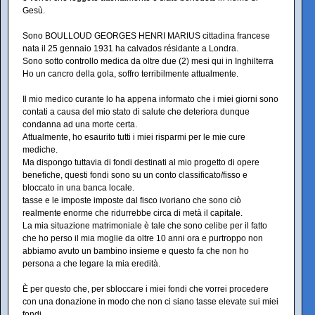
Gesù.
Sono BOULLOUD GEORGES HENRI MARIUS cittadina francese
nata il 25 gennaio 1931 ha calvados résidante a Londra.
Sono sotto controllo medica da oltre due (2) mesi qui in Inghilterra
Ho un cancro della gola, soffro terribilmente attualmente.
Il mio medico curante lo ha appena informato che i miei giorni sono
contati a causa del mio stato di salute che deteriora dunque
condanna ad una morte certa.
Attualmente, ho esaurito tutti i miei risparmi per le mie cure
mediche.
Ma dispongo tuttavia di fondi destinati al mio progetto di opere
benefiche, questi fondi sono su un conto classificato/fisso e
bloccato in una banca locale.
tasse e le imposte imposte dal fisco ivoriano che sono ciò
realmente enorme che ridurrebbe circa di metà il capitale.
La mia situazione matrimoniale è tale che sono celibe per il fatto
che ho perso il mia moglie da oltre 10 anni ora e purtroppo non
abbiamo avuto un bambino insieme e questo fa che non ho
persona a che legare la mia eredità.
È per questo che, per sbloccare i miei fondi che vorrei procedere
con una donazione in modo che non ci siano tasse elevate sui miei
fondi.