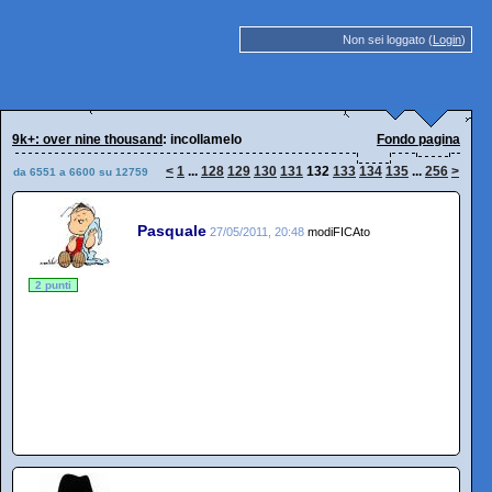
Non sei loggato (
Login
)
9k+: over nine thousand
: incollamelo
Fondo pagina
<
1
...
128
129
130
131
132
133
134
135
...
256
>
da 6551 a 6600 su 12759
Pasquale
27/05/2011, 20:48
modiFICAto
2 punti