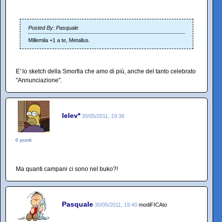
Posted By: Pasquale
Millemila +1 a te, Metallus.
E' lo sketch della Smorfia che amo di più, anche del tanto celebrato
"Annunciazione".
lelev*
30/05/2011, 19:36
0 punti
Ma quanti campani ci sono nel buko?!
Pasquale
30/05/2011, 19:40
modiFICAto