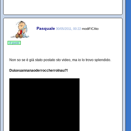
Pasquale
30/05/2011, 00:22
modiFICAto
2 punti
Non so se è già stato postato sto video, ma io lo trovo splendido.
Duiuvuannanaoderroccherrolnau?!