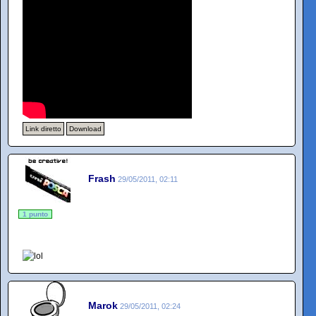
Link diretto
Download
Frash
29/05/2011, 02:11
1 punto
Marok
29/05/2011, 02:24