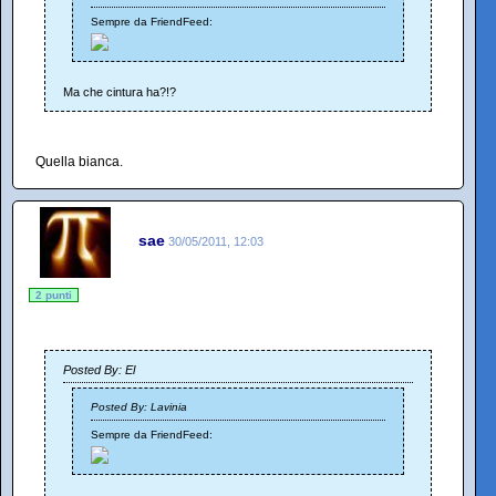
Sempre da FriendFeed:
Ma che cintura ha?!?
Quella bianca.
sae
30/05/2011, 12:03
2 punti
Posted By: El
Posted By: Lavinia
Sempre da FriendFeed: