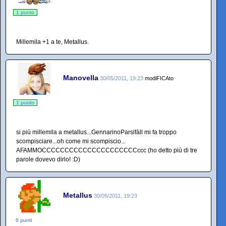
1 punto
Millemila +1 a te, Metallus.
Manovella
30/05/2011, 19:23
modiFICAto
1 punto
si più millemila a metallus...GennarinoParsifàll mi fa troppo
scompisciare...oh come mi scompiscio...
AFAMMOCCCCCCCCCCCCCCCCCCCCCccc (ho detto più di tre
parole dovevo dirlo! :D)
Metallus
30/05/2011, 19:23
0 punti