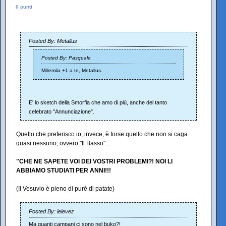
0 punti
Posted By: Metallus
Posted By: Pasquale
Millemila +1 a te, Metallus.
E' lo sketch della Smorfia che amo di più, anche del tanto
celebrato "Annunciazione".
Quello che preferisco io, invece, è forse quello che non si caga
quasi nessuno, ovvero "Il Basso"...
"CHE NE SAPETE VOI DEI VOSTRI PROBLEMI?! NOI LI
ABBIAMO STUDIATI PER ANNI!!!
(Il Vesuvio è pieno di purè di patate)
Posted By: lelevez
Ma quanti campani ci sono nel buko?!