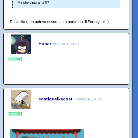
Ma che cintura ha?!?
Di castità (non poteva essere altro parlando di Formigoni...)
Huber
30/05/2011, 13:56
9 punti
costiquelkecosti
30/05/2011, 14:52
2 punti