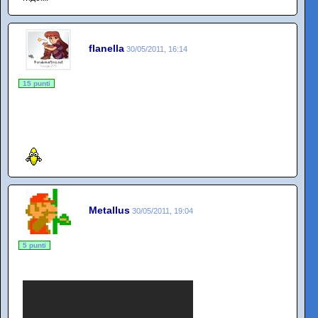
flanella
30/05/2011, 16:14
15 punti
Metallus
30/05/2011, 19:04
5 punti