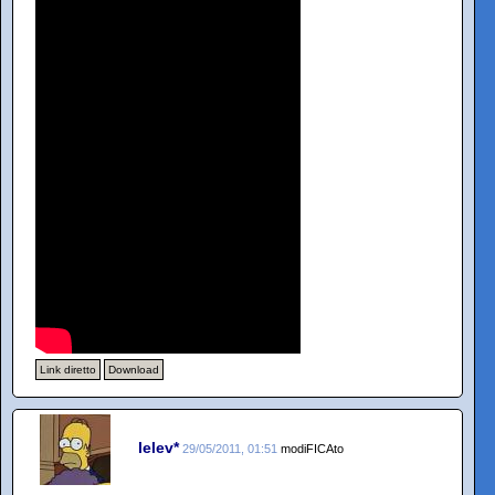
Link diretto
Download
lelev*
29/05/2011, 01:51
modiFICAto