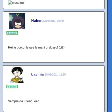
Huber
30/05/2011, 09:40
6 punti
Hei tu porco, levale le mani di dosso! (cit.)
Lavinia
30/05/2011, 11:35
5 punti
Sempre da FriendFeed: