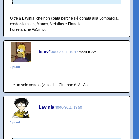
Oltre a Lavinia, che non conta perché s'è donata alla Lombardia,
credo siamo io, Manov, Metallus e Flanella.
Forse anche AsSimo.
lelev*
30/05/2011, 19:47
modiFICAto
0 punti
...e un solo veneto (visto che Giuanne è M.I.A.)...
Lavinia
30/05/2011, 19:50
0 punti