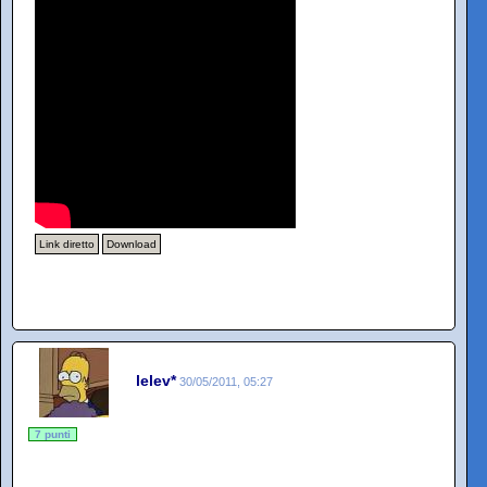
Link diretto
Download
lelev*
30/05/2011, 05:27
7 punti