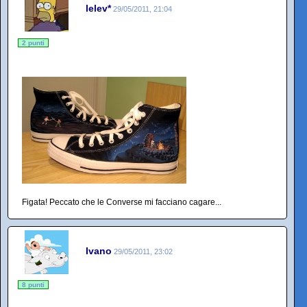
lelev*
29/05/2011, 21:04
2 punti
Figata! Peccato che le Converse mi facciano cagare...
Ivano
29/05/2011, 23:02
8 punti