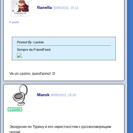
flanella
30/05/2011, 15:12
0 punti
Posted By: Lavinia
Sempre da FriendFeed:
Va un casino, quest'anno! :D
Marok
30/05/2011, 15:20
1 punto
Экскурсии по Турину и его окрестностям с русскоговорящим
гидом!