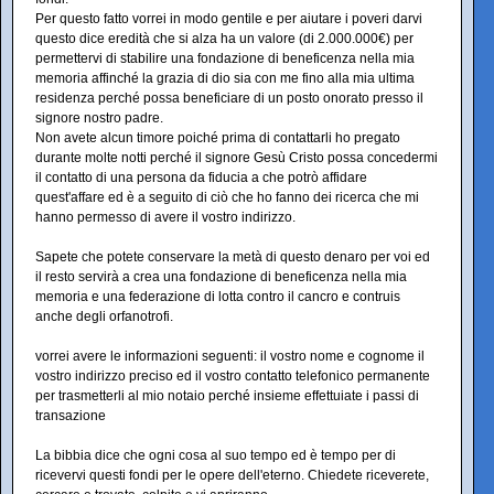
Per questo fatto vorrei in modo gentile e per aiutare i poveri darvi
questo dice eredità che si alza ha un valore (di 2.000.000€) per
permettervi di stabilire una fondazione di beneficenza nella mia
memoria affinché la grazia di dio sia con me fino alla mia ultima
residenza perché possa beneficiare di un posto onorato presso il
signore nostro padre.
Non avete alcun timore poiché prima di contattarli ho pregato
durante molte notti perché il signore Gesù Cristo possa concedermi
il contatto di una persona da fiducia a che potrò affidare
quest'affare ed è a seguito di ciò che ho fanno dei ricerca che mi
hanno permesso di avere il vostro indirizzo.
Sapete che potete conservare la metà di questo denaro per voi ed
il resto servirà a crea una fondazione di beneficenza nella mia
memoria e una federazione di lotta contro il cancro e contruis
anche degli orfanotrofi.
vorrei avere le informazioni seguenti: il vostro nome e cognome il
vostro indirizzo preciso ed il vostro contatto telefonico permanente
per trasmetterli al mio notaio perché insieme effettuiate i passi di
transazione
La bibbia dice che ogni cosa al suo tempo ed è tempo per di
ricevervi questi fondi per le opere dell'eterno. Chiedete riceverete,