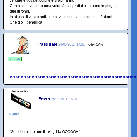
cercare e trovate, colpite e vi apriranno.
Conto sulla vostra buona volontà e soprattutto il buono impiego di
questi fondi.
In attesa di vostre notizie, ricevete miei saluti cordiali e fraterni.
Che dio li benedica.
Pasquale
28/05/2011, 14:51
modiFICAto
2 punti
AHAHAHAHAHAHAHAHAHAHAHAHAHAHAHAHAHAHAHAHAHAHAH
Frash
28/05/2011, 15:07
0 punti
"Se sei brutto e non ti lavi grida OOOOOH"