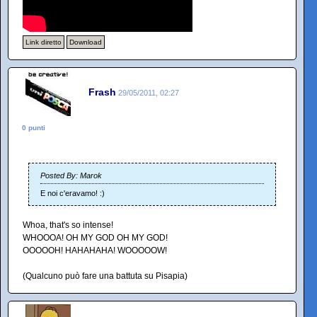
Link diretto
Download
Frash
29/05/2011, 02:27
0 punti
Posted By: Marok
E noi c'eravamo! :)
Whoa, that's so intense!
WHOOOA! OH MY GOD OH MY GOD!
OOOOOH! HAHAHAHA! WOOOOOW!
(Qualcuno può fare una battuta su Pisapia)