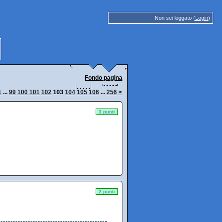
Non sei loggato (
Login
)
Fondo pagina
1
...
99
100
101
102
103
104
105
106
...
256
>
3 punti
2 punti