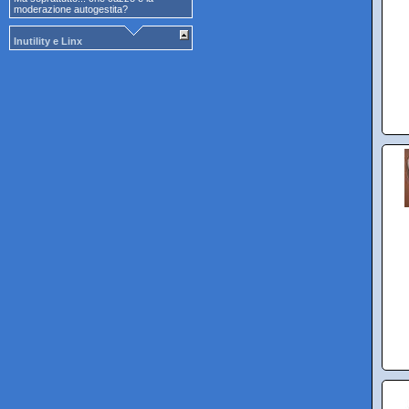
moderazione autogestita?
Inutility e Linx