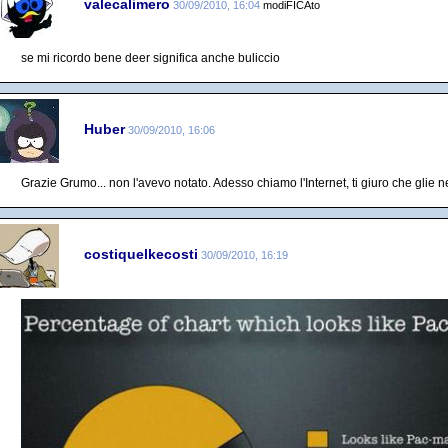
valecalimero
30/09/2010, 16:04
modiFICAto
se mi ricordo bene deer significa anche buliccio
Huber
30/09/2010, 16:06
Grazie Grumo... non l'avevo notato. Adesso chiamo l'Internet, ti giuro che glie ne 
costiquelkecosti
30/09/2010, 16:19