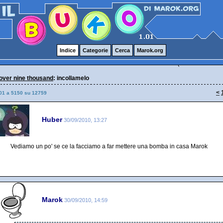
Indice
Categorie
Cerca
Marok.org
over nine thousand
: incollamelo
<
01 a 5150 su 12759
Huber
30/09/2010, 13:27
Vediamo un po' se ce la facciamo a far mettere una bomba in casa Marok
Marok
30/09/2010, 14:59