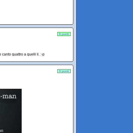
6 punti
canto quattro a quelli li. :-p
5 punti