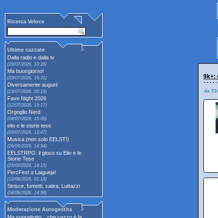
Ricerca Veloce
Ultime cazzate
Dalla radio e dalla tv
(29/07/2026, 13:26)
Ma buongiorno!
9k+: 
(23/07/2026, 16:31)
Diversamente auguri!
da 51
(23/07/2026, 02:19)
Fave Night 2026
(12/07/2026, 15:17)
Orgoglio Nerd
(04/07/2026, 15:00)
elio e le storie tese
(03/07/2026, 13:47)
Musica (non solo EELST!)
(26/06/2026, 14:34)
EELSTRPG: il gioco su Elio e le
Storie Tese
(25/06/2026, 14:15)
PercFest a Laigueja!
(12/06/2026, 01:18)
Strisce, fumetti, satira, Luttazzi
(04/06/2026, 14:58)
Moderazione Autogestita
Ma soprattutto... che cazzo è la