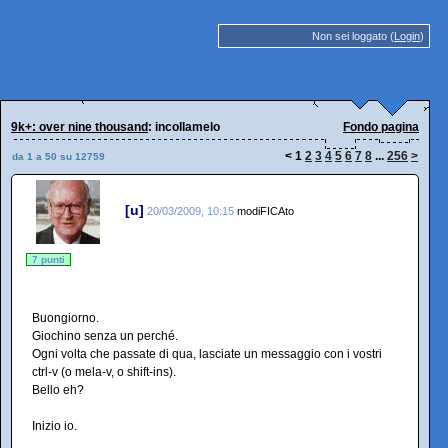
Non sei loggato (
Login
)
9k+: over nine thousand
: incollamelo
Fondo pagina
<
1
2
3
4
5
6
7
8
...
256
>
da 1 a 50 su 12759
[u]
20/03/2009, 10:15
modiFICAto
7 punti
Buongiorno.
Giochino senza un perché.
Ogni volta che passate di qua, lasciate un messaggio con i vostri
ctrl-v (o mela-v, o shift-ins).
Bello eh?
Inizio io.