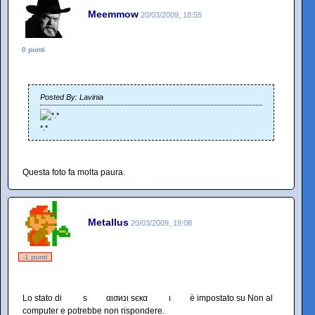
Meemmow
20/03/2009, 18:55
0 punti
Posted By: Lavinia
*.*
Questa foto fa molta paura.
Metallus
20/03/2009, 19:08
-1 punti
Lo stato di ѕ αισиנι ѕєкα ι è impostato su Non al
computer e potrebbe non rispondere.