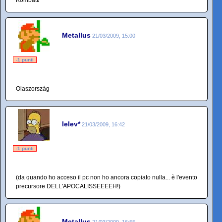
Metallus
21/03/2009, 15:00
-1 punti
Olaszország
lelev*
21/03/2009, 16:42
-1 punti
(da quando ho acceso il pc non ho ancora copiato nulla... è l'evento
precursore DELL'APOCALISSEEEEH!)
Metallus
21/03/2009, 16:55