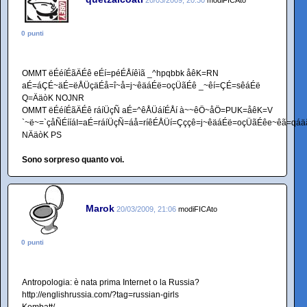
0 punti
OMMT ëÉéíÉãÄÉê eÉí=péÉÅíêìã _^hpqbbk åêK=RN
aÉ=áÇÉ~äÉ=ëÅÜçäÉå=î~å=j~êäáÉë=oçÜãÉê _~êí=ÇÉ=sêáÉë
Q=ÄäòK NOJNR
OMMT ëÉéíÉãÄÉê ráíÜçÑ aÉ=^êÅÜáíÉÅí à~~êÖ~åÖ=PUK=åêK=V
`~ë~=`çåÑÉííáI=aÉ=ráíÜçÑ=áå=ríêÉÅÜí=Çççê=j~êäáÉë=oçÜãÉêe~êã=qáä
NÄäòK PS
Sono sorpreso quanto voi.
Marok
20/03/2009, 21:06
modiFICAto
0 punti
Antropologia: è nata prima Internet o la Russia?
http://englishrussia.com/?tag=russian-girls
Kombatt/