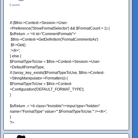
0 punti
if ($this->Context->Session->User-
>Preference('ShowFormatSelector') && $FormatCount > 1) {
$sReturn .= '<li id="CommentFormats">'
.$this->Context->GetDefinition('FormatCommentsAs')
.$f->Get()
.'</li>';
} else {
$FormatTypeToUse = $this->Context->Session->User-
>DefaultFormatType;
if (!array_key_exists($FormatTypeToUse, $this->Context-
>StringManipulator->Formatters)) {
$FormatTypeToUse = $this->Context-
>Configuration['DEFAULT_FORMAT_TYPE'];
}
$sReturn .= '<li class="Invisible"><input type="hidden"
name="FormatType" value="'.$FormatTypeToUse.'" /></li>';
}
?>