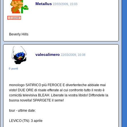
Metallus
22/03/2009, 15:03
-1 punti
Beverly Hills
valecalimero
22/03/2009, 16:08
0 punti
monologo SATIRICO più FEROCE E divertenteche abbiate mai
visto! DUE ORE di risate efferate al cui confronto tutto il resto è
comicità televisiva BLEAH. Liberate la vostra libido! Diffondete la
buona novella! SPARGETE il seme!
tour - ultime date:
LEVICO (TN): 3 aprile