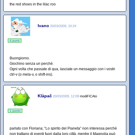
the red shoes in the lilac roo
Ivano
20/03/2009, 10:24
4 punti
Buongiorno.
Giochino senza un perché.
Ogni volta che passate di qua, lasciate un messaggio con i vostri
ctrl-v (o mela-v, o shift-ins).
Klàpač
20/03/2009, 12:08
modiFICAto
1 punto
parlato con Floriana; “Lo spirito del Pianeta” non interessa perchè
non trattano di eventi fuori dalla loro città, mentre il Magnolia può