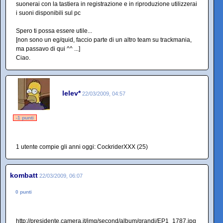
suonerai con la tastiera in registrazione e in riproduzione utilizzerai
i suoni disponibili sul pc
Spero ti possa essere utile...
[non sono un eg/quid, faccio parte di un altro team su trackmania,
ma passavo di qui ^^ ...]
Ciao.
lelev*
22/03/2009, 04:57
-1 punti
1 utente compie gli anni oggi: CockriderXXX (25)
kombatt
22/03/2009, 06:07
0 punti
http://presidente.camera.it/img/second/album/grandi/EP1_1787.jpg