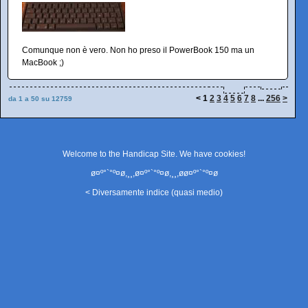
Comunque non è vero. Non ho preso il PowerBook 150 ma un
MacBook ;)
<
1
2
3
4
5
6
7
8
...
256
>
da 1 a 50 su 12759
Welcome to the Handicap Site. We have
cookies
!
ø¤º°`°º¤ø,¸¸,ø¤º°`°º¤ø,¸¸,øø¤º°`°º¤ø
< Diversamente indice (quasi medio)