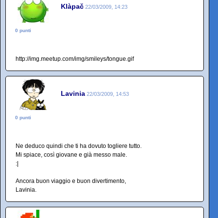
Klàpač
22/03/2009, 14:23
0 punti
http://img.meetup.com/img/smileys/tongue.gif
Lavinia
22/03/2009, 14:53
0 punti
Ne deduco quindi che ti ha dovuto togliere tutto.
Mi spiace, così giovane e già messo male.
:|
Ancora buon viaggio e buon divertimento,
Lavinia.