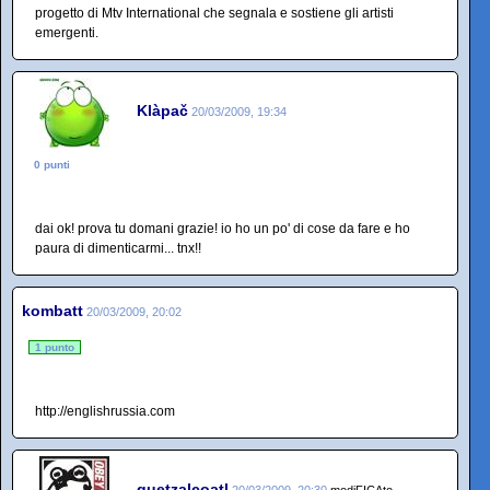
progetto di Mtv International che segnala e sostiene gli artisti
emergenti.
Klàpač
20/03/2009, 19:34
0 punti
dai ok! prova tu domani grazie! io ho un po' di cose da fare e ho
paura di dimenticarmi... tnx!!
kombatt
20/03/2009, 20:02
1 punto
http://englishrussia.com
quetzalcoatl
20/03/2009, 20:30
modiFICAto