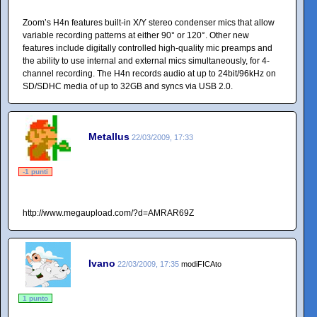
Zoom’s H4n features built-in X/Y stereo condenser mics that allow
variable recording patterns at either 90° or 120°. Other new
features include digitally controlled high-quality mic preamps and
the ability to use internal and external mics simultaneously, for 4-
channel recording. The H4n records audio at up to 24bit/96kHz on
SD/SDHC media of up to 32GB and syncs via USB 2.0.
Metallus
22/03/2009, 17:33
-1 punti
http://www.megaupload.com/?d=AMRAR69Z
Ivano
22/03/2009, 17:35
modiFICAto
1 punto