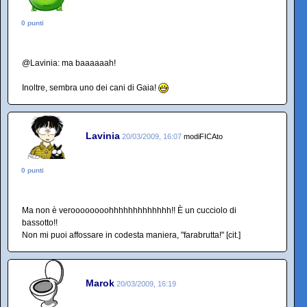
0 punti
@Lavinia: ma baaaaaah!
Inoltre, sembra uno dei cani di Gaia!
Lavinia
20/03/2009, 16:07
modiFICAto
0 punti
Ma non è veroooooooohhhhhhhhhhhhh!! È un cucciolo di
bassotto!!
Non mi puoi affossare in codesta maniera, "farabrutta!" [cit.]
Marok
20/03/2009, 16:19