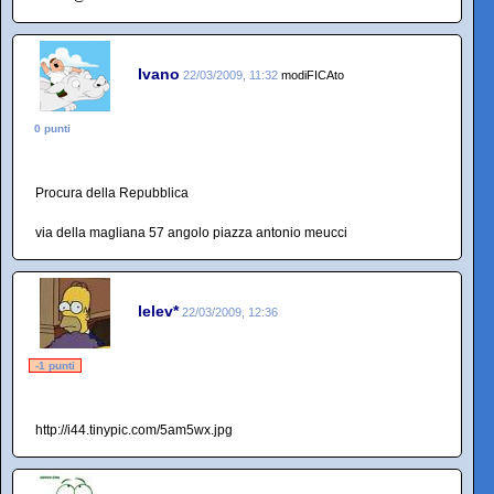
Ivano
22/03/2009, 11:32
modiFICAto
0 punti
Procura della Repubblica
via della magliana 57 angolo piazza antonio meucci
lelev*
22/03/2009, 12:36
-1 punti
http://i44.tinypic.com/5am5wx.jpg