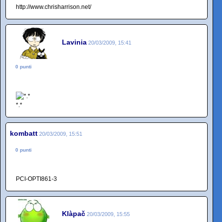
http://www.chrisharrison.net/
Lavinia
20/03/2009, 15:41
0 punti
*.*
kombatt
20/03/2009, 15:51
0 punti
PCI-OPTI861-3
Klàpač
20/03/2009, 15:55