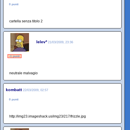
0 punti
cartella senza titolo 2
lelev*
21/03/2009, 23:36
-1 punti
neutrale malvagio
kombatt
22/03/2009, 02:57
0 punti
http://img23.imageshack.us/img23/217/frizzle.jpg