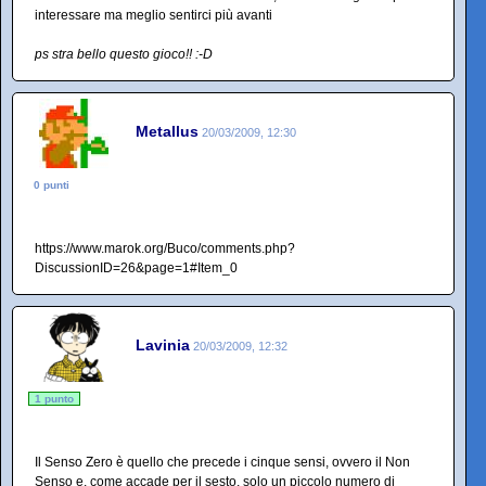
interessare ma meglio sentirci più avanti
ps stra bello questo gioco!! :-D
Metallus
20/03/2009, 12:30
0 punti
https://www.marok.org/Buco/comments.php?
DiscussionID=26&page=1#Item_0
Lavinia
20/03/2009, 12:32
1 punto
Il Senso Zero è quello che precede i cinque sensi, ovvero il Non
Senso e, come accade per il sesto, solo un piccolo numero di