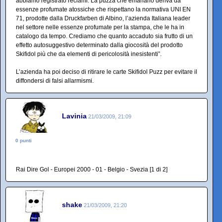
abbiamo registrato reclami. La puzza che emanano deriva da
essenze profumate atossiche che rispettano la normativa UNI EN
71, prodotte dalla Druckfarben di Albino, l’azienda Italiana leader
nel settore nelle essenze profumate per la stampa, che le ha in
catalogo da tempo. Crediamo che quanto accaduto sia frutto di un
effetto autosuggestivo determinato dalla giocosità del prodotto
Skifidol più che da elementi di pericolosità inesistenti”.
L’azienda ha poi deciso di ritirare le carte Skifidol Puzz per evitare il
diffondersi di falsi allarmismi.
Lavinia
21/03/2009, 21:09
0 punti
Rai Dire Gol - Europei 2000 - 01 - Belgio - Svezia [1 di 2]
shake
21/03/2009, 21:20