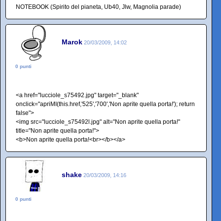
NOTEBOOK (Spirito del pianeta, Ub40, Jlw, Magnolia parade)
Marok
20/03/2009, 14:02
0 punti
<a href="lucciole_s75492.jpg" target="_blank"
onclick="apriMI(this.href,'525','700','Non aprite quella porta!'); return
false">
<img src="lucciole_s75492l.jpg" alt="Non aprite quella porta!"
title="Non aprite quella porta!">
<b>Non aprite quella porta!<br></b></a>
shake
20/03/2009, 14:16
0 punti