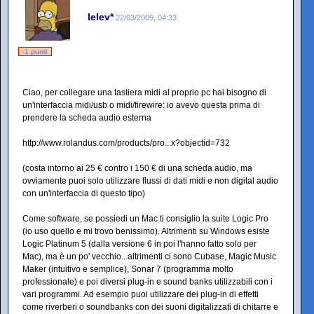
lelev*
22/03/2009, 04:33
-1 punti
Ciao, per collegare una tastiera midi al proprio pc hai bisogno di
un'interfaccia midi/usb o midi/firewire: io avevo questa prima di
prendere la scheda audio esterna
http://www.rolandus.com/products/pro...x?objectid=732
(costa intorno ai 25 € contro i 150 € di una scheda audio, ma
ovviamente puoi solo utilizzare flussi di dati midi e non digital audio
con un'interfaccia di questo tipo)
Come software, se possiedi un Mac ti consiglio la suite Logic Pro
(io uso quello e mi trovo benissimo). Altrimenti su Windows esiste
Logic Platinum 5 (dalla versione 6 in poi l'hanno fatto solo per
Mac), ma è un po' vecchio...altrimenti ci sono Cubase, Magic Music
Maker (intuitivo e semplice), Sonar 7 (programma molto
professionale) e poi diversi plug-in e sound banks utilizzabili con i
vari programmi. Ad esempio puoi utilizzare dei plug-in di effetti
come riverberi o soundbanks con dei suoni digitalizzati di chitarre e