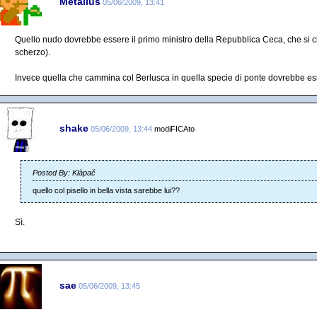
Metallus
05/06/2009, 13:41
Quello nudo dovrebbe essere il primo ministro della Repubblica Ceca, che si
scherzo).
Invece quella che cammina col Berlusca in quella specie di ponte dovrebbe es
shake
05/06/2009, 13:44
modiFICAto
Posted By: Klàpač
quello col pisello in bella vista sarebbe lui??
Sì.
sae
05/06/2009, 13:45