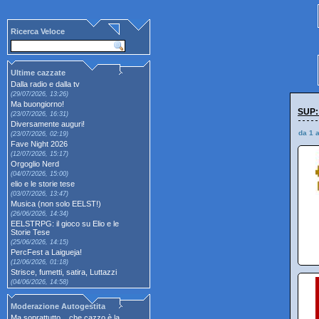
Ricerca Veloce
Ultime cazzate
Dalla radio e dalla tv
(29/07/2026, 13:26)
Ma buongiorno!
SUP:
(23/07/2026, 16:31)
Diversamente auguri!
da 1 
(23/07/2026, 02:19)
Fave Night 2026
(12/07/2026, 15:17)
Orgoglio Nerd
(04/07/2026, 15:00)
elio e le storie tese
(03/07/2026, 13:47)
Musica (non solo EELST!)
(26/06/2026, 14:34)
EELSTRPG: il gioco su Elio e le
Storie Tese
(25/06/2026, 14:15)
PercFest a Laigueja!
(12/06/2026, 01:18)
Strisce, fumetti, satira, Luttazzi
(04/06/2026, 14:58)
Moderazione Autogestita
Ma soprattutto... che cazzo è la