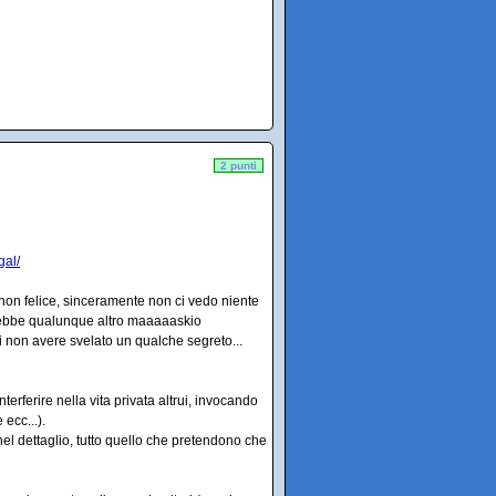
2 punti
gal/
 non felice, sinceramente non ci vedo niente
arebbe qualunque altro maaaaaskio
i non avere svelato un qualche segreto...
erferire nella vita privata altrui, invocando
ecc...).
nel dettaglio, tutto quello che pretendono che