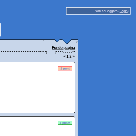
Non sei loggato (
Login
)
Fondo pagina
<
1
2
>
-1 punti
1 punto