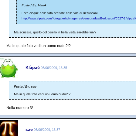
Posted By: Marok
Ecco cinque delle foto scattate nella villa di Berlusconi:
http://www.elpais.com/fotogaleria/imagenes/censuradas/Berlusconi/6527-1/elpgal/
Ma scusate, quello col pisello in bella vista sarebbe lui??
Ma in quale foto vedi un uomo nudo?!?
Klàpač
05/06/2009, 13:35
Posted By: sae
Ma in quale foto vedi un uomo nudo?!?
Nella numero 3!
sae
05/06/2009, 13:37