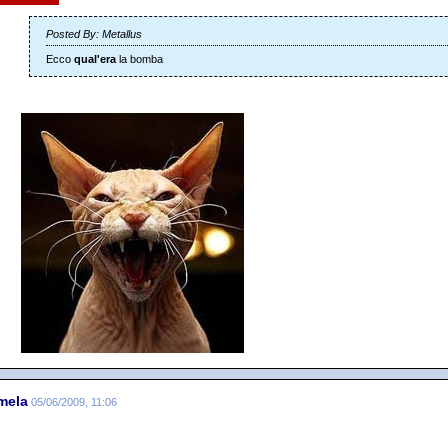
Posted By: Metallus
Ecco
qual'era
la bomba
mela
05/06/2009, 11:06