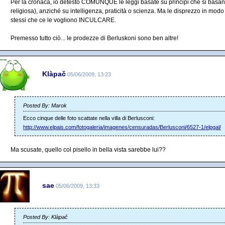
Per la cronaca, io detesto COMUNQUE le leggi basate su principi che si basan
religiosa), anziché su intelligenza, praticità o scienza. Ma le disprezzo in mo
stessi che ce le vogliono INCULCARE.
Premesso tutto ciò... le prodezze di Berluskoni sono ben altre!
Klàpač
05/06/2009, 13:23
Posted By: Marok
Ecco cinque delle foto scattate nella villa di Berlusconi:
http://www.elpais.com/fotogaleria/imagenes/censuradas/Berlusconi/6527-1/elpgal/
Ma scusate, quello col pisello in bella vista sarebbe lui??
sae
05/06/2009, 13:33
Posted By: Klàpač