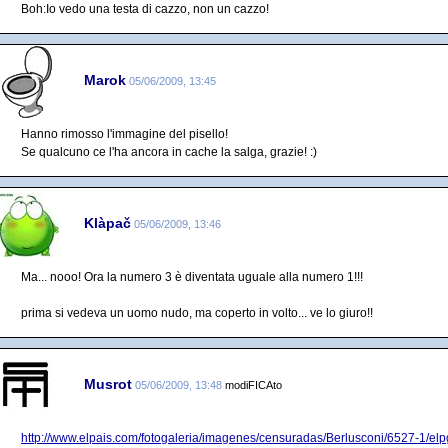
Boh:Io vedo una testa di cazzo, non un cazzo!
Marok
05/06/2009, 13:45
Hanno rimosso l'immagine del pisello!
Se qualcuno ce l'ha ancora in cache la salga, grazie! :)
Klàpač
05/06/2009, 13:46
Ma... nooo! Ora la numero 3 è diventata uguale alla numero 1!!!
prima si vedeva un uomo nudo, ma coperto in volto... ve lo giuro!!
Musrot
05/06/2009, 13:48
modiFICAto
http://www.elpais.com/fotogaleria/imagenes/censuradas/Berlusconi/6527-1/elp