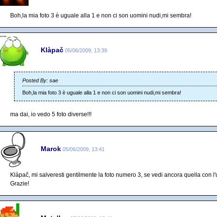
Boh,la mia foto 3 è uguale alla 1 e non ci son uomini nudi,mi sembra!
Klàpač
05/06/2009, 13:39
Posted By: sae
Boh,la mia foto 3 è uguale alla 1 e non ci son uomini nudi,mi sembra!
ma dai, io vedo 5 foto diverse!!!
Marok
05/06/2009, 13:41
Klàpač, mi salveresti gentilmente la foto numero 3, se vedi ancora quella con l
Grazie!