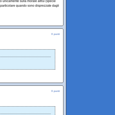
o unicamente sulla morale altrui (specie
do particolare quando sono disprezzate dagli
0 punti
0 punti