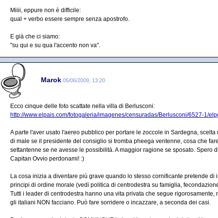
Miiii, eppure non è difficile:
qual + verbo essere sempre senza apostrofo.
E già che ci siamo:
"su qui e su qua l'accento non va".
Marok
05/06/2009, 13:20
Ecco cinque delle foto scattate nella villa di Berlusconi:
http://www.elpais.com/fotogaleria/imagenes/censuradas/Berlusconi/6527-1/elp
A parte l'aver usato l'aereo pubblico per portare le zoccole in Sardegna, scelta
di male se il presidente del consiglio si tromba pheega ventenne, cosa che f
settantenne se ne avesse le possibilità. A maggior ragione se sposato. Spero d
Capitan Ovvio perdonami! :)
La cosa inizia a diventare più grave quando lo stesso cornificante pretende di int
principi di ordine morale (vedi politica di centrodestra su famiglia, fecondazione 
Tutti i leader di centrodestra hanno una vita privata che segue rigorosamente, 
gli italiani NON facciano. Può fare sorridere o incazzare, a seconda dei casi.