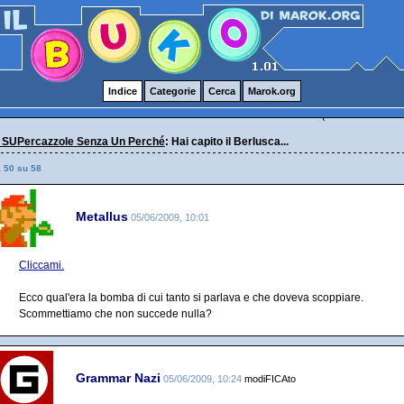
Indice
Categorie
Cerca
Marok.org
 SUPercazzole Senza Un Perché
: Hai capito il Berlusca...
a 50 su 58
Metallus
05/06/2009, 10:01
Cliccami.
Ecco qual'era la bomba di cui tanto si parlava e che doveva scoppiare.
Scommettiamo che non succede nulla?
Grammar Nazi
05/06/2009, 10:24
modiFICAto