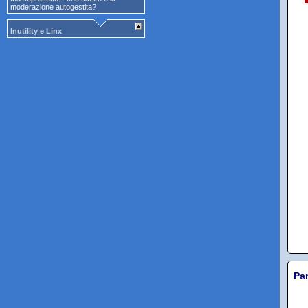
moderazione autogestita?
Inutility e Linx
Pa