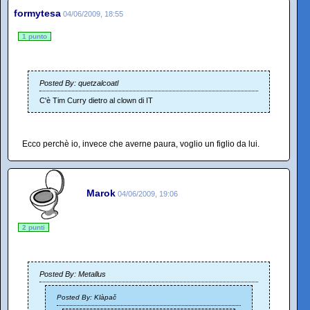
formytesa
04/06/2009, 18:55
1 punto
Posted By: quetzalcoatl
C'è Tim Curry dietro al clown di IT
Ecco perchè io, invece che averne paura, voglio un figlio da lui.
Marok
04/06/2009, 19:06
2 punti
Posted By: Metallus
Posted By: Klàpač