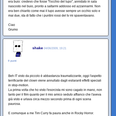
era buio: credevo che fosse "l'occhio del lupo", annidato in sala
nascosto nel buio, pronto a saltarmi addosso ed azzannarmi. Non
era ben chiarito come mai il lupo avesse sempre un occhio solo e
mai due, sta di fatto che i puntini rossi del tv mi spaventavano.
Ciao
Grumo
shake
04/06/2009, 19:21
0 punti
Beh IT visto da piccolo è abbastanza traumatizzante, oggi l'aspetto
terrificante del clown viene annullato dagli esilaranti effetti speciali
in stop-motion.
La prima volta che ho visto l'esorcista mi sono cagato in mano, non
tanto per il film quanto per il mio amico seduto affianco che l'aveva
già visto e urlava circa mezzo secondo prima di ogni scena
paurosa.
E comunque a me Tim Curry fa paura anche in Rocky Horror.