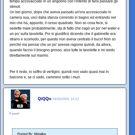
tempo accovacciato in un angolino con l'intento di farsi passare gli
stimoli.
Un bel giorno, dopo che aveva passato un'ora accovacciato in
camera sua, uscì dalla stanza correndo in bagno ed entrando nel
mio che ha, appunto, il cesso quadrato. Non so cosa fece, si
sedette male probabilmente, sta di fatto che cagò un po' nel water e
un po' sulla tavoletta. Poi si giustificò dicendo che il gabinetto era
strano e scomodo, per questo non aveva centrato il buco! Non so
perché ma pensai che un po' avesse ragione quindi, da allora,
quando faccio il bisogno grosso, alzo tutte le tavolette e mi siedo
direttamente sul marmo.
Per il resto, io soffro di vertigini, quindi non vado quasi mai in
balcone e, se ci vado, cammino sotto i muri.
QiQQo
04/06/2009, 14:12
0 punti
Posted By: Metallus