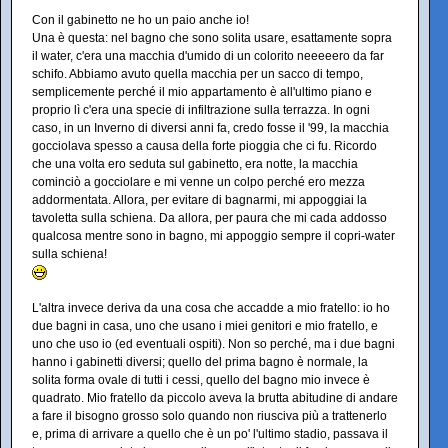
Con il gabinetto ne ho un paio anche io!
Una è questa: nel bagno che sono solita usare, esattamente sopra
il water, c'era una macchia d'umido di un colorito neeeeero da far
schifo. Abbiamo avuto quella macchia per un sacco di tempo,
semplicemente perché il mio appartamento è all'ultimo piano e
proprio lì c'era una specie di infiltrazione sulla terrazza. In ogni
caso, in un Inverno di diversi anni fa, credo fosse il '99, la macchia
gocciolava spesso a causa della forte pioggia che ci fu. Ricordo
che una volta ero seduta sul gabinetto, era notte, la macchia
cominciò a gocciolare e mi venne un colpo perché ero mezza
addormentata. Allora, per evitare di bagnarmi, mi appoggiai la
tavoletta sulla schiena. Da allora, per paura che mi cada addosso
qualcosa mentre sono in bagno, mi appoggio sempre il copri-water
sulla schiena!
L'altra invece deriva da una cosa che accadde a mio fratello: io ho
due bagni in casa, uno che usano i miei genitori e mio fratello, e
uno che uso io (ed eventuali ospiti). Non so perché, ma i due bagni
hanno i gabinetti diversi; quello del prima bagno è normale, la
solita forma ovale di tutti i cessi, quello del bagno mio invece è
quadrato. Mio fratello da piccolo aveva la brutta abitudine di andare
a fare il bisogno grosso solo quando non riusciva più a trattenerlo
e, prima di arrivare a quello che è un po' l'ultimo stadio, passava il