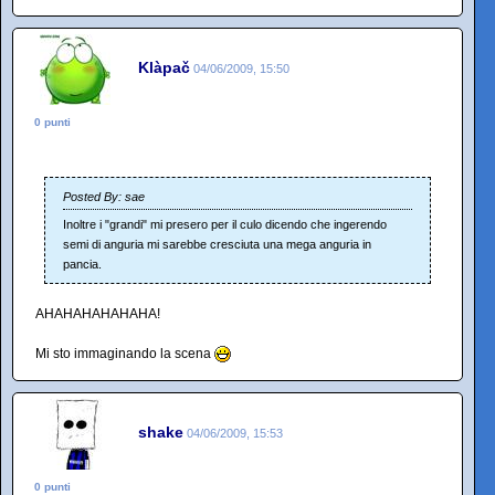
Klàpač
04/06/2009, 15:50
0 punti
Posted By: sae
Inoltre i "grandi" mi presero per il culo dicendo che ingerendo
semi di anguria mi sarebbe cresciuta una mega anguria in
pancia.
AHAHAHAHAHAHA!
Mi sto immaginando la scena
shake
04/06/2009, 15:53
0 punti