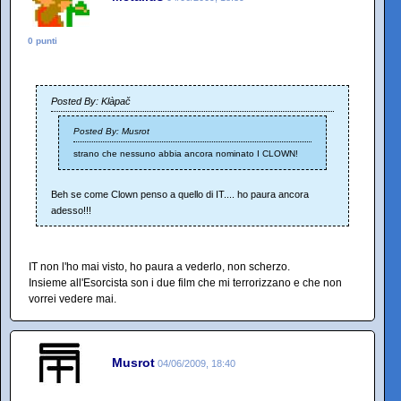
0 punti
Posted By: Klàpač
Posted By: Musrot
strano che nessuno abbia ancora nominato I CLOWN!
Beh se come Clown penso a quello di IT.... ho paura ancora
adesso!!!
IT non l'ho mai visto, ho paura a vederlo, non scherzo.
Insieme all'Esorcista son i due film che mi terrorizzano e che non
vorrei vedere mai.
Musrot
04/06/2009, 18:40