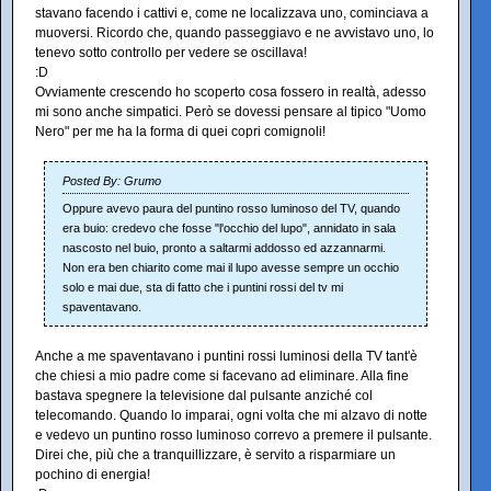
stavano facendo i cattivi e, come ne localizzava uno, cominciava a
muoversi. Ricordo che, quando passeggiavo e ne avvistavo uno, lo
tenevo sotto controllo per vedere se oscillava!
:D
Ovviamente crescendo ho scoperto cosa fossero in realtà, adesso
mi sono anche simpatici. Però se dovessi pensare al tipico "Uomo
Nero" per me ha la forma di quei copri comignoli!
Posted By: Grumo
Oppure avevo paura del puntino rosso luminoso del TV, quando
era buio: credevo che fosse "l'occhio del lupo", annidato in sala
nascosto nel buio, pronto a saltarmi addosso ed azzannarmi.
Non era ben chiarito come mai il lupo avesse sempre un occhio
solo e mai due, sta di fatto che i puntini rossi del tv mi
spaventavano.
Anche a me spaventavano i puntini rossi luminosi della TV tant'è
che chiesi a mio padre come si facevano ad eliminare. Alla fine
bastava spegnere la televisione dal pulsante anziché col
telecomando. Quando lo imparai, ogni volta che mi alzavo di notte
e vedevo un puntino rosso luminoso correvo a premere il pulsante.
Direi che, più che a tranquillizzare, è servito a risparmiare un
pochino di energia!