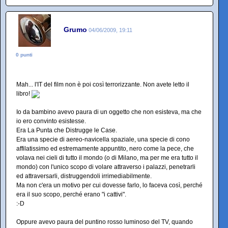
Grumo
04/06/2009, 19:11
0 punti
Mah... l'IT del film non è poi così terrorizzante. Non avete letto il
libro!
Io da bambino avevo paura di un oggetto che non esisteva, ma che
io ero convinto esistesse.
Era La Punta che Distrugge le Case.
Era una specie di aereo-navicella spaziale, una specie di cono
affilatissimo ed estremamente appuntito, nero come la pece, che
volava nei cieli di tutto il mondo (o di Milano, ma per me era tutto il
mondo) con l'unico scopo di volare attraverso i palazzi, penetrarli
ed attraversarli, distruggendoli irrimediabilmente.
Ma non c'era un motivo per cui dovesse farlo, lo faceva così, perché
era il suo scopo, perché erano "i cattivi".
:-D
Oppure avevo paura del puntino rosso luminoso del TV, quando