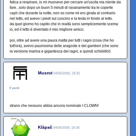
fatica a respirare, io mi muovevo per cercare un'uscita ma niente da
fare...solo dopo un buon 5 minuti di ravanamento tra le coperte
capii che durante la notte, non so come mi ero girata al contrario
nel letto, ed avevo i piedi sul cuscino e la testa in fondo al letto.
da quel giorno ho capito che in realtà sono semplicemente scema
io, ed il letto è diventato il mio migliore amico.
poi, oltre ad avere una paura matta per tutti i ragni (cosa che ho
tutt'ora), avevo paurissima delle aragoste e dei gamberi (che sono
la versione marina e gigantesca dei ragni, e quindi schiiiiiifo!)
Musrot
04/06/2009, 18:35
0 punti
strano che nessuno abbia ancora nominato I CLOWN!
Klàpač
04/06/2009, 18:36