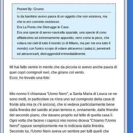
Posted By: Grumo
Io da bambino avevo paura di un oggetto che non esisteva, ma
che io ero convinto esistesse.
Era La Punta che Distrugge le Case.
Era una specie di aereo-navicella spaziale, una specie di cono
affilatissimo ed estremamente appuntito, nero come la pece, che
volava nei cieli di tutto il mondo (o di Milano, ma per me era tutto il
mondo) con l'unico scopo di volare attraverso i palazzi, penetrarli
ed attraversarli, distruggendoli irrimediabilmente.
Mi hai fatto venire in mente che da piccola io avevo anche paura di
quei copri comignoli neri, che girano col vento.
Ecco, ho trovato una foto:
Mio nonno li chiamava "Uomo Nero", a Santa Maria di Leuca ce ne
sono molti, in particolare ce n'era uno sul comignolo della casa di
fronte alla mia (e c'è ancora), che si vedeva particolarmente bene
dalla finestra del salotto al pian terreno e, ovviamente, dalle finestre
del secondo piano, che davano proprio sul tetto di quella casa lì.
Ogni volta che facevo i capricci mio nonno diceva "Chiamo l'Uomo
Nero!" oppure semplicemente me lo indicava dalla finestra.
Secondo lui, l'Uomo Nero aveva un sentore per tutti quelli che