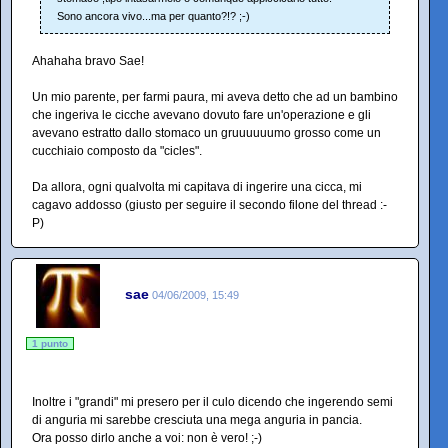
Sono ancora vivo...ma per quanto?!? ;-)
Ahahaha bravo Sae!
Un mio parente, per farmi paura, mi aveva detto che ad un bambino
che ingeriva le cicche avevano dovuto fare un'operazione e gli
avevano estratto dallo stomaco un gruuuuuumo grosso come un
cucchiaio composto da "cicles".
Da allora, ogni qualvolta mi capitava di ingerire una cicca, mi
cagavo addosso (giusto per seguire il secondo filone del thread :-
P)
sae
04/06/2009, 15:49
1 punto
Inoltre i "grandi" mi presero per il culo dicendo che ingerendo semi
di anguria mi sarebbe cresciuta una mega anguria in pancia.
Ora posso dirlo anche a voi: non è vero! ;-)