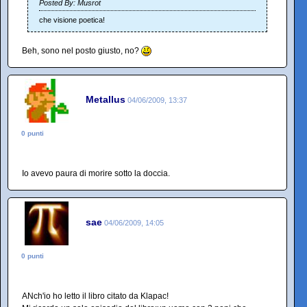
Posted By: Musrot
che visione poetica!
Beh, sono nel posto giusto, no?
Metallus
04/06/2009, 13:37
0 punti
Io avevo paura di morire sotto la doccia.
sae
04/06/2009, 14:05
0 punti
ANch'io ho letto il libro citato da Klapac!