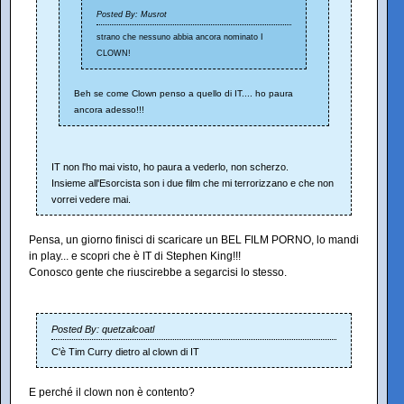
Posted By: Musrot
strano che nessuno abbia ancora nominato I
CLOWN!
Beh se come Clown penso a quello di IT.... ho paura
ancora adesso!!!
IT non l'ho mai visto, ho paura a vederlo, non scherzo.
Insieme all'Esorcista son i due film che mi terrorizzano e che non
vorrei vedere mai.
Pensa, un giorno finisci di scaricare un BEL FILM PORNO, lo mandi
in play... e scopri che è IT di Stephen King!!!
Conosco gente che riuscirebbe a segarcisi lo stesso.
Posted By: quetzalcoatl
C'è Tim Curry dietro al clown di IT
E perché il clown non è contento?