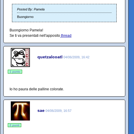
Posted By: Pamela
Buongiorno
Buongiorno Pamela!
Se ti va presentati nell'apposito
thread
quetzalcoatl
04/06/2009, 16:42
1 punto
Io ho paura delle palline colorate.
sae
04/06/2009, 16:57
2 punti