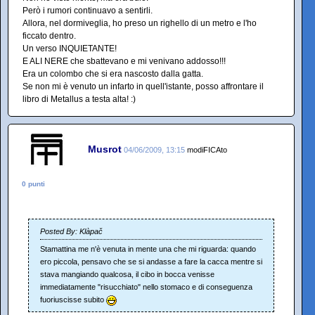
Però i rumori continuavo a sentirli.
Allora, nel dormiveglia, ho preso un righello di un metro e l'ho
ficcato dentro.
Un verso INQUIETANTE!
E ALI NERE che sbattevano e mi venivano addosso!!!
Era un colombo che si era nascosto dalla gatta.
Se non mi è venuto un infarto in quell'istante, posso affrontare il
libro di Metallus a testa alta! :)
Musrot
04/06/2009, 13:15
modiFICAto
0 punti
Posted By: Klàpač
Stamattina me n'è venuta in mente una che mi riguarda: quando
ero piccola, pensavo che se si andasse a fare la cacca mentre si
stava mangiando qualcosa, il cibo in bocca venisse
immediatamente "risucchiato" nello stomaco e di conseguenza
fuoriuscisse subito