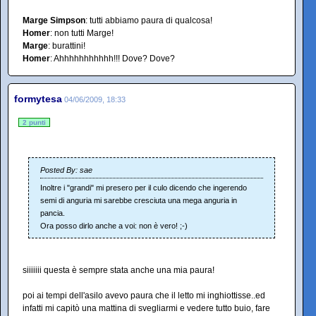
Marge Simpson
: tutti abbiamo paura di qualcosa!
Homer
: non tutti Marge!
Marge
: burattini!
Homer
: Ahhhhhhhhhhh!!! Dove? Dove?
formytesa
04/06/2009, 18:33
2 punti
Posted By: sae
Inoltre i "grandi" mi presero per il culo dicendo che ingerendo
semi di anguria mi sarebbe cresciuta una mega anguria in
pancia.
Ora posso dirlo anche a voi: non è vero! ;-)
siiiiiii questa è sempre stata anche una mia paura!
poi ai tempi dell'asilo avevo paura che il letto mi inghiottisse..ed
infatti mi capitò una mattina di svegliarmi e vedere tutto buio, fare