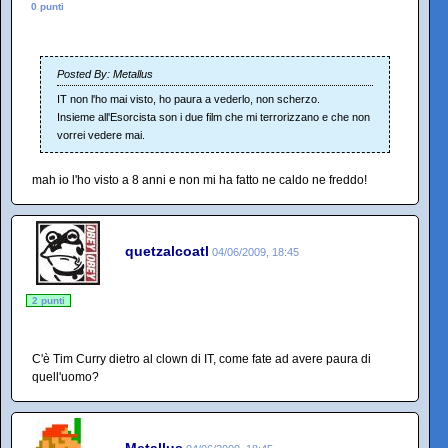
0 punti
Posted By: Metallus
IT non l'ho mai visto, ho paura a vederlo, non scherzo.
Insieme all'Esorcista son i due film che mi terrorizzano e che non
vorrei vedere mai.
mah io l'ho visto a 8 anni e non mi ha fatto ne caldo ne freddo!
quetzalcoatl
04/06/2009, 18:45
2 punti
C'è Tim Curry dietro al clown di IT, come fate ad avere paura di
quell'uomo?
Metallus