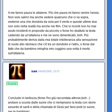
A me fanno paura le altalene. Più che paura mi fanno venire l'ansia.
Non solo salirci ma anche vedere qualcuno che ci va sopra,
vederne una che dondola da sola per il vento e queste ultime due
non solo nella realtà ma anche nei film. Che io ricordi non ho mai
avuto incidenti in proposito da piccolo o forse ho sbattuto la testa
cadendo da un'altalena e me ne sono dimenticato, boh. Più
probabilmente deriva dalla mia totale intolleranza alla sensazione
di vuoto allo stomaco che c'è tra un dondolio e l'altro, o forse dal
fatto che da bambino minghia mio cuggino una volta è morto
sull'altalena.
sae
04/06/2009, 15:57
8 punti
Concludo in bellezza (forse l'ho già raccontata altrove,boh...):
andavo a scuola dalle suore che ci riempivano la testa con storie
assurde di santi e della chiamata di Gesù per farsi preti (o suore,
per le bambine).