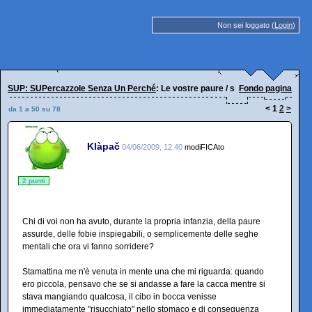
Non sei loggato (
Login
)
SUP: SUPercazzole Senza Un Perché
: Le vostre paure / seghe mentali / fobie
Fondo pagina
<
1
2
>
da 1 a 50 su 78
Klàpač
04/06/2009, 12:40
modiFICAto
2 punti
Chi di voi non ha avuto, durante la propria infanzia, della paure
assurde, delle fobie inspiegabili, o semplicemente delle seghe
mentali che ora vi fanno sorridere?
Stamattina me n'è venuta in mente una che mi riguarda: quando
ero piccola, pensavo che se si andasse a fare la cacca mentre si
stava mangiando qualcosa, il cibo in bocca venisse
immediatamente "risucchiato" nello stomaco e di conseguenza