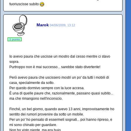
fuoriuscisse subito
Marok
04/06/2009, 13:12
1 punto
Io avevo paura che uscisse un mostro dal cesso mentre ci stavo
sopra.
Purtroppo non è mai successo... sarebbe stato divertente!
Però avevo paura che uscissero mostri un po' da tutti i mobili di
casa, specialmente da sotto.
Per questo dormivo sempre con la luce accesa.
È una di quelle paure che, razionalmente, passano quasi subito...
ma che rimangono nell'inconscio.
Finché, un bel giorno, quando avevo 13 anni, improvvisamente ho
sentito dei rumori provenire da sotto un mobile.
Per un po' ho pensato di essermeli sognati... poi hanno ripreso, e
mi sono chinato per guardare.
Non ho visto niente, ma era buio.