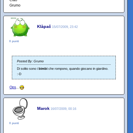
Ciao
Grumo
Klàpač
15/07/2009, 23:42
0 punti
Posted By: Grumo
Di solito sono i
bimbi
che rompono, quando giocano in giardino.
:-D
Ops
...
Marok
16/07/2009, 00:16
0 punti