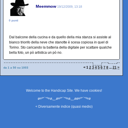
Meemmow
19/12/2009, 13:18
0 punti
Dal balcone della cucina e da quello della mia stanza si assiste al
bianco trionfo della neve che stanotte è scesa copiosa in quel di
Torino. Sto caricando la batteria della digitale per scattare qualche
bella foto, un pò artistica un pò no.
<
1
2
3
4
5
6
7
8
...
21
>
da 1 a 50 su 1003
Welcome to the Handicap Site. We have
cookies
!
ø¤º°`°º¤ø,¸¸,ø¤º°`°º¤ø,¸¸,øø¤º°`°º¤ø
< Diversamente indice (quasi medio)