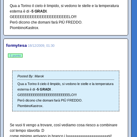
Qua a Torino il cielo è limpido, si vedono le stelle e la temperatura
esterna è di
-5 GRADI
.
GEEEEEEEEEEEEEEEEEEEEEEELO!!!
Però dicono che domani farà PIÙ FREDDO.
PiombinoKastrox.
formytesa
18/12/2009, 01:30
1 punto
Posted By: Marok
Qua a Torino il cielo è limpido, si vedono le stelle e la temperatura
esterna è di
-5 GRADI
.
GEEEEEEEEEEEEEEEEEEEEEEELO!!!
Però dicono che domani farà PIÙ FREDDO.
PiombinoKastrox.
Se vuoi ti vengo a trovare, così vediamo cosa riesco a combinare
col tempo stavolta :D
come minimo arrivano in branco i luuuuuuuuuuuuuuuuuuupi!