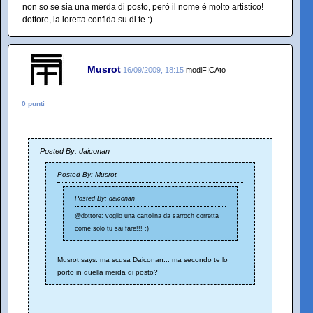
non so se sia una merda di posto, però il nome è molto artistico!
dottore, la loretta confida su di te :)
Musrot
16/09/2009, 18:15
modiFICAto
0 punti
Posted By: daiconan
Posted By: Musrot
Posted By: daiconan
@dottore: voglio una cartolina da sarroch corretta
come solo tu sai fare!!! :)
Musrot says: ma scusa Daiconan... ma secondo te lo
porto in quella merda di posto?