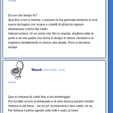
0 punti
Da voi che tempo fa?
Qua fino a ieri si moriva, o passavi la tua giornata immerso in una
vasca da bagno con acqua e cubetti di ghiaccio oppure
stramazzavi a terra dal caldo.
Adesso invece c'è un vento che Dio lo manda, sbattono tutte le
porte e se mio padre non torna in tempo si ritrova i tendoni e la
ringhiera direttamente in mezzo alla strada. Però si sta bene
assaje.
Marok
18/07/2009, 12:46
0 punti
Qua si crepava di caldo fino a ieri pomeriggio.
Poi ha fatto un'ora di temporale e di sera faceva persino freddo.
Adesso si sta bene... tra un po' ricomincerà a fare caldo, mi sa.
Per fortuna il primo agosto soko tutti e vado al mare.