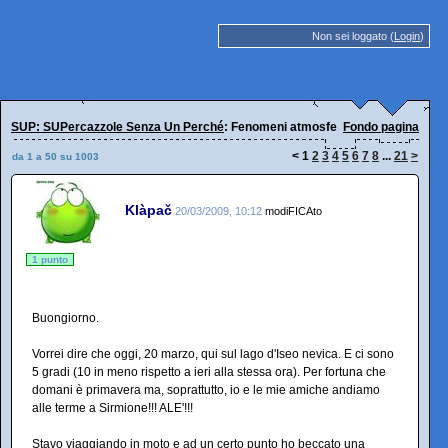
Non sei loggato (
Login
)
SUP: SUPercazzole Senza Un Perché
: Fenomeni atmosferici, Svizzera, Girad
Fondo pagina
<
1
2
3
4
5
6
7
8
...
21
>
da 1 a 50 su 1003
Klàpač
20/03/2009, 10:12
modiFICAto
1 punto
Buongiorno.
Vorrei dire che oggi, 20 marzo, qui sul lago d'Iseo nevica. E ci sono
5 gradi (10 in meno rispetto a ieri alla stessa ora). Per fortuna che
domani è primavera ma, soprattutto, io e le mie amiche andiamo
alle terme a Sirmione!!! ALE'!!!
Stavo viaggiando in moto e ad un certo punto ho beccato una