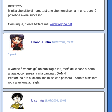
BIMBY???
Minkia che skifo di nome... strano che non si senta in giro, perché
potrebbe avere successo.
Comunque, niente batterà mai
www.skypho.net
Choolaudia
16/07/2009, 09:32
0 punti
A Varese è venuto giù un nubifragio ieri, metà delle case si sono
allagate, compresa la mia cantina... DAMN!!
Per fortuna ero a Milano, ma mi sa che passerò il sabato a sfollare
roba alluvionata... sigh.
Lavinia
18/07/2009, 10:01