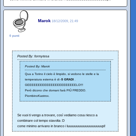
Marok
18/12/2009, 21:49
0 punti
Posted By: formytesa
Posted By: Marok
Qua a Torino il cielo è limpido, si vedono le stelle e la
temperatura esterna è di
-5 GRADI
.
GEEEEEEEEEEEEEEEEEEEEEEELO!!!
Però dicono che domani farà PIÙ FREDDO.
PiombinoKastrox.
Se vuoi ti vengo a trovare, così vediamo cosa riesco a
combinare col tempo stavolta :D
come minimo arrivano in branco i luuuuuuuuuuuuuuuuuuupi!