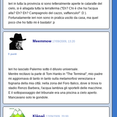
Ieri in tutta la provincia si sono letteralmente aperte le cataratte del
cielo, si è allagata tutta la terraferma ("Eh? Chi è che ha l'acqua
alta? Eh? Eh? Campagnolo del cazzo, vaffanculo!" :D ).
Fortunatamente ieri non sono in pratica uscito da casa, ma quel
poco che ho fatto mi è bastato! :p
Meemmow
17/09/2009, 13:20
0 punti
Ieri ho lasciato Palermo sotto il diluvio universale.
Mentre recitavo la parte di Tom Hanks in "The Terminal", mio padre
mi aggiornava di tanto in tanto sulla metamorfosi veneziana e
fognaria della mia città: nella zona del Foro Italico, dove si trova lo
stadio Renzo Barbera, l'acqua lambiva gli sportelli delle macchine.
E il sottopassaggio del tribunale era una piscina a cielo aperto.
Mancavano solo le gondole.
Klàpač
17/09/2009, 20:00