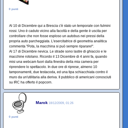
0 punti
Al 10 di Dicembre qui a Brescia c'è stato un temporale con fulmini
rossi. Uno è caduto vicino alla facoltà e della gente è uscita per
controllare che non fosse esploso un autobus nei pressi della
propria auto parcheggiata. L'esercitatrice di geometria analitica
commenta "Pota, la macchina si può sempre riparare!".
Al 17 di Dicembre nevica. Le strade sono lastre di ghiaccio e le
macchine rotolano. Ricordo il 13 Dicembre di 4 anni fa, quando
misi una webcam fuori dalla finestra della mia camera per
riprendere lo spettacolo. In due ore di riprese, almeno 10
tamponamenti, due testacoda, ed una tipa schiacchiata contro il
muro da un'utilitaria alla deriva. Il pubblico di americani conosciuti
su IRC ha offerto il popcorn.
Marok
18/12/2009, 01:26
0 punti