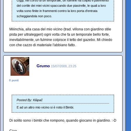
Oggi, nel corso di un temporale, un fulmine ha colpito il pavimento
del cortile dei miei vicini spaccando due piastrelle, le quali a loro
volta sono finite in frammenti contro la loro porta d'entrata
scheggiandola non poco.
Miiinchia, alla casa del mio vicino (trad. villona con giardino stile
pista per ultraleggeri) ogni volta che fa un temporale bello forte,
inevitabilmente, un fulmine colpisce il tetto del gazebo. Mi chiedo
con che cazzo di materiale l'abbiano fatto.
Grumo
15/07/2009, 23:25
0 punti
Posted By: Klàpač
E ad un altro mio vicino si è rotto il Bimbi.
Di solito sono i bimbi che rompono, quando giocano in giardino. :-D