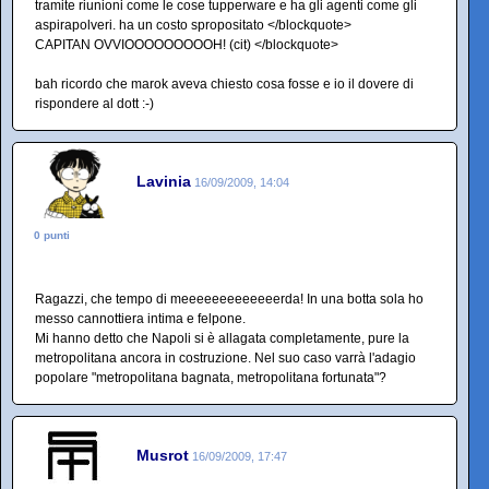
tramite riunioni come le cose tupperware e ha gli agenti come gli
aspirapolveri. ha un costo spropositato </blockquote>
CAPITAN OVVIOOOOOOOOOH! (cit) </blockquote>
bah ricordo che marok aveva chiesto cosa fosse e io il dovere di
rispondere al dott :-)
Lavinia
16/09/2009, 14:04
0 punti
Ragazzi, che tempo di meeeeeeeeeeeeerda! In una botta sola ho
messo cannottiera intima e felpone.
Mi hanno detto che Napoli si è allagata completamente, pure la
metropolitana ancora in costruzione. Nel suo caso varrà l'adagio
popolare "metropolitana bagnata, metropolitana fortunata"?
Musrot
16/09/2009, 17:47