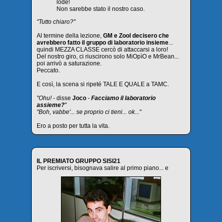
lode!
Non sarebbe stato il nostro caso.
"Tutto chiaro?"
Al termine della lezione,
GM e Zool decisero che
avrebbero fatto il gruppo di laboratorio insieme
...
quindi MEZZA CLASSE cercò di attaccarsi a loro!
Del nostro giro, ci riuscirono solo MiOpìO e MrBean...
poi arrivò a saturazione.
Peccato.
E così, la scena si ripeté TALE E QUALE a TAMC.
"Ohu! -
disse
Joco
-
Facciamo il laboratorio
assieme?
"
"Boh, vabbe'... se proprio ci tieni... ok..."
Ero a posto per tutta la vita.
IL PREMIATO GRUPPO SISI21
Per iscriversi, bisognava salire al primo piano... e