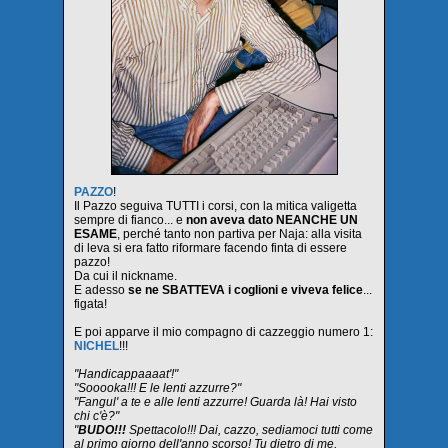
PAZZO
!
Il Pazzo seguiva TUTTI i corsi, con la mitica valigetta
sempre di fianco... e
non aveva dato NEANCHE UN
ESAME
, perché tanto non partiva per Naja: alla visita
di leva si era fatto riformare facendo finta di essere
pazzo!
Da cui il nickname.
E adesso
se ne SBATTEVA i coglioni e viveva felice
...
figata!
E poi apparve il mio compagno di cazzeggio numero 1:
NICHEL
!!!
"Handicappaaaat'!"
"Sooooka!!! E le lenti azzurre?"
"Fangul' a te e alle lenti azzurre! Guarda là! Hai visto
chi c'è?"
"
BUDO!!!
Spettacolo!!! Dai, cazzo, sediamoci tutti come
al primo giorno dell'anno scorso! Tu dietro di me,