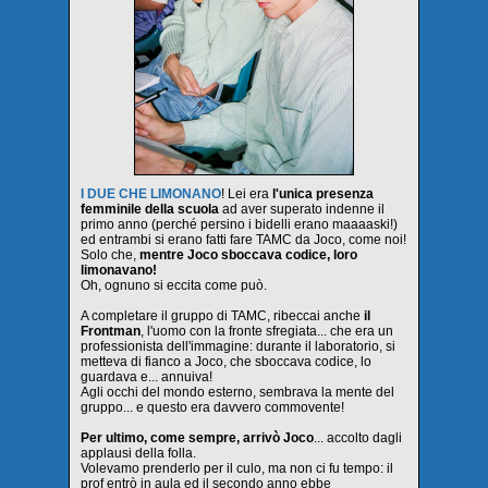
I DUE CHE LIMONANO
! Lei era
l'unica presenza
femminile della scuola
ad aver superato indenne il
primo anno (perché persino i bidelli erano maaaaski!)
ed entrambi si erano fatti fare TAMC da Joco, come noi!
Solo che,
mentre Joco sboccava codice, loro
limonavano!
Oh, ognuno si eccita come può.
A completare il gruppo di TAMC, ribeccai anche
il
Frontman
, l'uomo con la fronte sfregiata... che era un
professionista dell'immagine: durante il laboratorio, si
metteva di fianco a Joco, che sboccava codice, lo
guardava e... annuiva!
Agli occhi del mondo esterno, sembrava la mente del
gruppo... e questo era davvero commovente!
Per ultimo, come sempre, arrivò Joco
... accolto dagli
applausi della folla.
Volevamo prenderlo per il culo, ma non ci fu tempo: il
prof entrò in aula ed il secondo anno ebbe