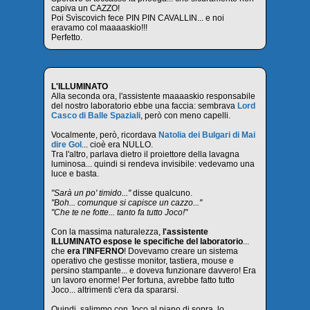
capiva un CAZZO!
Poi Svìscovich fece PIN PIN CAVALLIN... e noi
eravamo col maaaaskio!!!
Perfetto.
L'ILLUMINATO
Alla seconda ora, l'assistente maaaaskio responsabile
del nostro laboratorio ebbe una faccia: sembrava
Lord
Casco di Balle Spaziali
, però con meno capelli.
Vocalmente, però, ricordava
Natolia dei Bulgari di Mai
dire Gol
... cioè era NULLO.
Tra l'altro, parlava dietro il proiettore della lavagna
luminosa... quindi si rendeva invisibile: vedevamo una
luce e basta.
"Sarà un po' timido..."
disse qualcuno.
"Boh... comunque si capisce un cazzo..."
"Che te ne fotte... tanto fa tutto Joco!"
Con la massima naturalezza,
l'assistente
ILLUMINATO espose le specifiche del laboratorio
...
che
era l'INFERNO
! Dovevamo creare un sistema
operativo che gestisse monitor, tastiera, mouse e
persino stampante... e doveva funzionare davvero! Era
un lavoro enorme! Per fortuna, avrebbe fatto tutto
Joco... altrimenti c'era da spararsi.
Quindi, salimmo con Joco al piano di sopra, lo