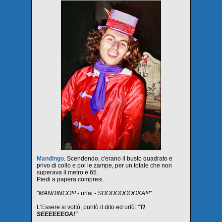
Mandingo
. Scendendo, c'erano il busto quadrato e
privo di collo e poi le zampe, per un totale che non
superava il metro e 65.
Piedi a papera compresi.
"MANDINGO!!! -
urlai
- SOOOOOOOOKA!!!"
.
L'Essere si voltò, puntò il dito ed urlò:
"
TI
SEEEEEEGA!
"