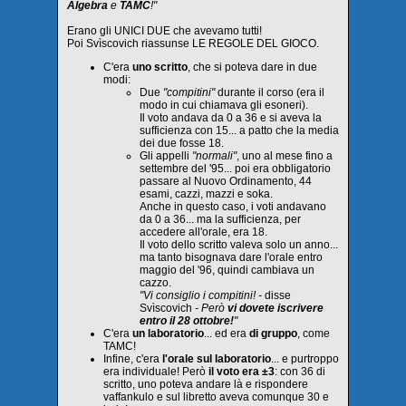
Algebra
e
TAMC
!"
Erano gli UNICI DUE che avevamo tutti!
Poi Svìscovich riassunse LE REGOLE DEL GIOCO.
C'era
uno scritto
, che si poteva dare in due
modi:
Due
"compitini"
durante il corso (era il
modo in cui chiamava gli esoneri).
Il voto andava da 0 a 36 e si aveva la
sufficienza con 15... a patto che la media
dei due fosse 18.
Gli appelli
"normali"
, uno al mese fino a
settembre del '95... poi era obbligatorio
passare al Nuovo Ordinamento, 44
esami, cazzi, mazzi e soka.
Anche in questo caso, i voti andavano
da 0 a 36... ma la sufficienza, per
accedere all'orale, era 18.
Il voto dello scritto valeva solo un anno...
ma tanto bisognava dare l'orale entro
maggio del '96, quindi cambiava un
cazzo.
"Vi consiglio i compitini! -
disse
Svìscovich
- Però
vi dovete iscrivere
entro il 28 ottobre!
"
C'era
un laboratorio
... ed era
di gruppo
, come
TAMC!
Infine, c'era
l'orale sul laboratorio
... e purtroppo
era individuale! Però
il voto era ±3
: con 36 di
scritto, uno poteva andare là e rispondere
vaffankulo e sul libretto aveva comunque 30 e