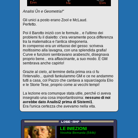
Analisi Ûn e Geometria!"
Gli unici a posto erano Zool e McLaud.
Perfetto.
Poi il Barotto iniziò con le formule... e l'ultimo dei
problemi fu il dialetto: c'era veramente poca differenza
tra la matematica e l'antica stregoneria.
In compenso era un virtuoso del gesso: scriveva
moltissimo alla lavagna, con una splendida grafia!
Curve e funzioni sembravano arabeschi, disegnava
proprio bene... era affascinante, a suo modo. E GM
sembrava anche capirlo!
Grazie al cielo, al termine della prima ora ci fu
l'intervallo... quindi fankulammo GM e ce ne andammo
tutti a casa, col Pazzo che cantava a squarciagola Elio
e le Storie Tese, proprio come ai vecchi tempi!
La lezione era comunque stata utile, perché ci aveva
insegnato una cosa importantissima:
nessuno di noi
avrebbe dato Analisi2 prima di Sistemi1
.
Era l'unica certezza che avevamo nella vita.
LE INIEZIONI
Vecchia Bernarda (544k)