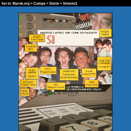
Sei in:
Marok.org
>
Cumpa
>
Storie
> Sistemi1