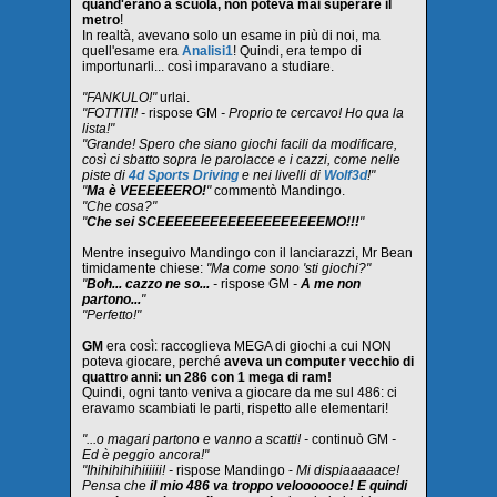
quand'erano a scuola, non poteva mai superare il
metro
!
In realtà, avevano solo un esame in più di noi, ma
quell'esame era
Analisi1
! Quindi, era tempo di
importunarli... così imparavano a studiare.
"FANKULO!"
urlai.
"FOTTITI! -
rispose GM
- Proprio te cercavo! Ho qua la
lista!"
"Grande! Spero che siano giochi facili da modificare,
così ci sbatto sopra le parolacce e i cazzi, come nelle
piste di
4d Sports Driving
e nei livelli di
Wolf3d
!"
"
Ma è VEEEEEERO!
"
commentò Mandingo.
"Che cosa?"
"
Che sei SCEEEEEEEEEEEEEEEEEEEMO!!!
"
Mentre inseguivo Mandingo con il lanciarazzi, Mr Bean
timidamente chiese:
"Ma come sono 'sti giochi?"
"
Boh... cazzo ne so...
-
rispose GM
-
A me non
partono...
"
"Perfetto!"
GM
era così: raccoglieva MEGA di giochi a cui NON
poteva giocare, perché
aveva un computer vecchio di
quattro anni: un 286 con 1 mega di ram!
Quindi, ogni tanto veniva a giocare da me sul 486: ci
eravamo scambiati le parti, rispetto alle elementari!
"...o magari partono e vanno a scatti! -
continuò GM
-
Ed è peggio ancora!"
"Ihihihihihiiiiii! -
rispose Mandingo -
Mi dispiaaaaace!
Pensa che
il mio 486 va troppo veloooooce! E quindi