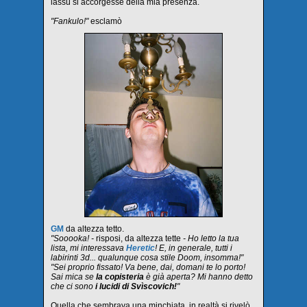
lassù si accorgesse della mia presenza.
"Fankulo!"
esclamò
GM
da altezza tetto.
"Sooooka! -
risposi, da altezza tette
- Ho letto la tua
lista, mi interessava
Heretic
! E, in generale, tutti i
labirinti 3d... qualunque cosa stile Doom, insomma!"
"Sei proprio fissato! Va bene, dai, domani te lo porto!
Sai mica se
la copisteria
è già aperta? Mi hanno detto
che ci sono
i lucidi di Svìscovich!
"
Quella che sembrava una minchiata, in realtà si rivelò