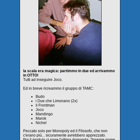
la scala era magica: partimmo in due ed arrivammo
in OTTO!
Tutti ad inseguire Joco.
Ed in breve ricreammo il gruppo di TAMC:
Budo
i Due che Limonano (2x)
il Frontman
Joco
Mandingo
Marok
Nichel
Peccato solo per Monopoly ed il Filosofo, che non
c'erano più... sicuramente avrebbero apprezzato.
Poi il modulo ci pose l'ultima domanda:
"Inserire nome