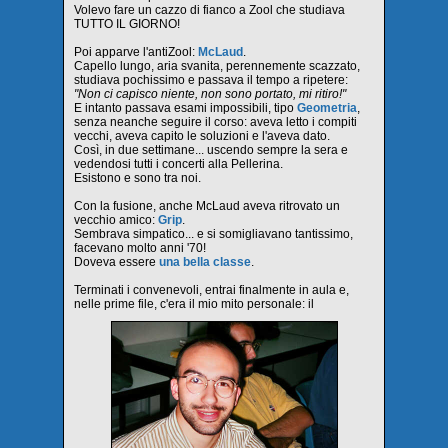
Volevo fare un cazzo di fianco a Zool che studiava
TUTTO IL GIORNO!
Poi apparve l'antiZool:
McLaud
.
Capello lungo, aria svanita, perennemente scazzato,
studiava pochissimo e passava il tempo a ripetere:
"Non ci capisco niente, non sono portato, mi ritiro!"
E intanto passava esami impossibili, tipo
Geometria
,
senza neanche seguire il corso: aveva letto i compiti
vecchi, aveva capito le soluzioni e l'aveva dato.
Così, in due settimane... uscendo sempre la sera e
vedendosi tutti i concerti alla Pellerina.
Esistono e sono tra noi.
Con la fusione, anche McLaud aveva ritrovato un
vecchio amico:
Grip
.
Sembrava simpatico... e si somigliavano tantissimo,
facevano molto anni '70!
Doveva essere
una bella classe
.
Terminati i convenevoli, entrai finalmente in aula e,
nelle prime file, c'era il mio mito personale: il