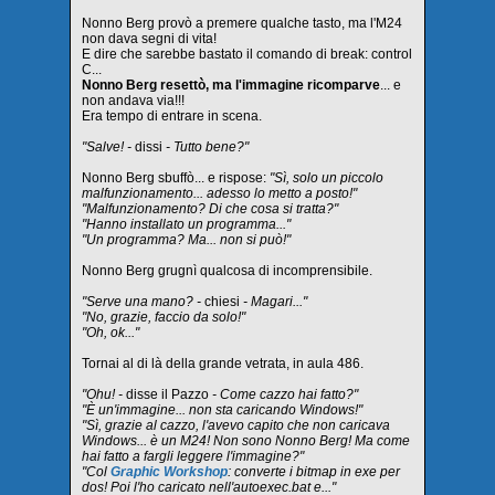
Nonno Berg provò a premere qualche tasto, ma l'M24
non dava segni di vita!
E dire che sarebbe bastato il comando di break: control
C...
Nonno Berg resettò, ma l'immagine ricomparve
... e
non andava via!!!
Era tempo di entrare in scena.
"Salve! -
dissi
- Tutto bene?"
Nonno Berg sbuffò... e rispose:
"Sì, solo un piccolo
malfunzionamento... adesso lo metto a posto!"
"Malfunzionamento? Di che cosa si tratta?"
"Hanno installato un programma..."
"Un programma? Ma... non si può!"
Nonno Berg grugnì qualcosa di incomprensibile.
"Serve una mano? -
chiesi
- Magari..."
"No, grazie, faccio da solo!"
"Oh, ok..."
Tornai al di là della grande vetrata, in aula 486.
"Ohu! -
disse il Pazzo
- Come cazzo hai fatto?"
"È un'immagine... non sta caricando Windows!"
"Sì, grazie al cazzo, l'avevo capito che non caricava
Windows... è un M24! Non sono Nonno Berg! Ma come
hai fatto a fargli leggere l'immagine?"
"Col
Graphic Workshop
: converte i bitmap in exe per
dos! Poi l'ho caricato nell'autoexec.bat e..."