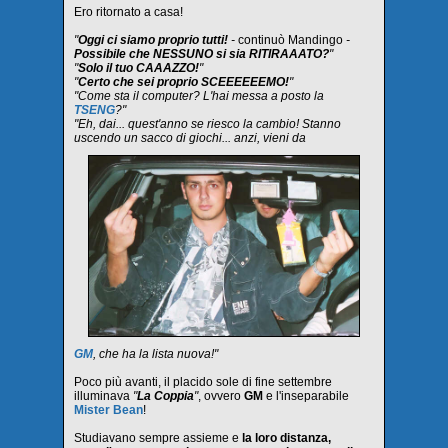
Ero ritornato a casa!
"
Oggi ci siamo proprio tutti!
-
continuò Mandingo
-
Possibile che NESSUNO si sia RITIRAAATO?
"
"
Solo il tuo CAAAZZO!
"
"
Certo che sei proprio SCEEEEEEMO!
"
"Come sta il computer? L'hai messa a posto la
TSENG
?"
"Eh, dai... quest'anno se riesco la cambio! Stanno
uscendo un sacco di giochi... anzi, vieni da
GM
, che ha la lista nuova!"
Poco più avanti, il placido sole di fine settembre
illuminava
"
La Coppia
"
, ovvero
GM
e l'inseparabile
Mister Bean
!
Studiavano sempre assieme e
la loro distanza,