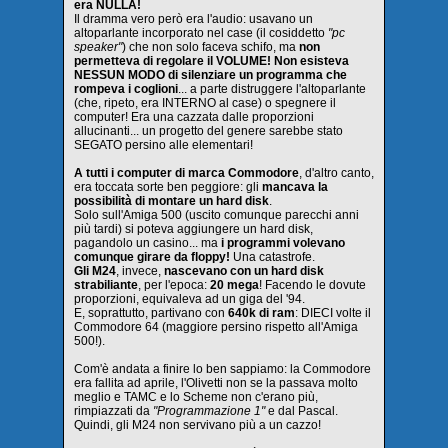
era NULLA!
Il dramma vero però era l'audio: usavano un
altoparlante incorporato nel case (il cosiddetto
"pc
speaker"
) che non solo faceva schifo, ma
non
permetteva di regolare il VOLUME! Non esisteva
NESSUN MODO di silenziare un programma che
rompeva i coglioni
... a parte distruggere l'altoparlante
(che, ripeto, era INTERNO al case) o spegnere il
computer! Era una cazzata dalle proporzioni
allucinanti... un progetto del genere sarebbe stato
SEGATO persino alle elementari!
A tutti i computer di marca Commodore
, d'altro canto,
era toccata sorte ben peggiore: gli
mancava la
possibilità di montare un hard disk
.
Solo sull'Amiga 500 (uscito comunque parecchi anni
più tardi) si poteva aggiungere un hard disk,
pagandolo un casino... ma
i programmi volevano
comunque girare da floppy!
Una catastrofe.
Gli M24
, invece,
nascevano con un hard disk
strabiliante
, per l'epoca:
20 mega
! Facendo le dovute
proporzioni, equivaleva ad un giga del '94.
E, soprattutto, partivano con
640k di ram
: DIECI volte il
Commodore 64 (maggiore persino rispetto all'Amiga
500!).
Com'è andata a finire lo ben sappiamo: la Commodore
era fallita ad aprile, l'Olivetti non se la passava molto
meglio e TAMC e lo Scheme non c'erano più,
rimpiazzati da
"Programmazione 1"
e dal Pascal.
Quindi, gli M24 non servivano più a un cazzo!