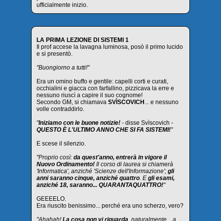
ufficialmente inizio.
LA PRIMA LEZIONE DI SISTEMI 1
Il prof accese la lavagna luminosa, posò il primo lucido
e si presentò.
"Buongiorno a tutti!"
Era un omino buffo e gentile: capelli corti e curati,
occhialini e giacca con farfallino, pizzicava la erre e
nessuno riuscì a capire il suo cognome!
Secondo GM, si chiamava
SVÌSCOVICH
... e nessuno
volle contraddirlo.
"
Iniziamo con le buone notizie!
-
disse Svìscovich
-
QUESTO È L'ULTIMO ANNO CHE SI FA SISTEMI!
"
E scese il silenzio.
"Proprio così:
da quest'anno, entrerà in vigore il
Nuovo Ordinamento!
Il corso di laurea si chiamerà
'Informatica', anziché 'Scienze dell'Informazione';
gli
anni saranno cinque, anziché quattro
. E
gli esami,
anziché 18, saranno... QUARANTAQUATTRO!
"
GEEEELO.
Era riuscito benissimo... perché era uno scherzo, vero?
"Ahahah!
La cosa non vi riguarda
, naturalmente... a