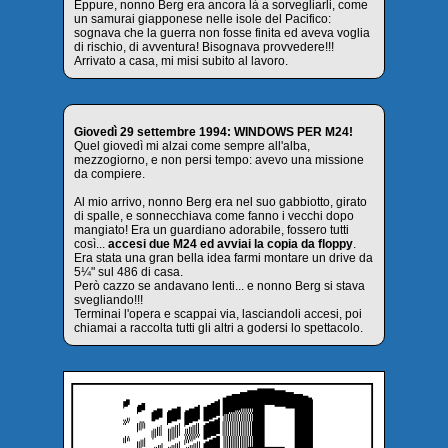
Eppure, nonno Berg era ancora là a sorvegliarli, come
un samurai giapponese nelle isole del Pacifico:
sognava che la guerra non fosse finita ed aveva voglia
di rischio, di avventura! Bisognava provvedere!!!
Arrivato a casa, mi misi subito al lavoro.
Giovedì 29 settembre 1994: WINDOWS PER M24!
Quel giovedì mi alzai come sempre all'alba,
mezzogiorno, e non persi tempo: avevo una missione
da compiere.
Al mio arrivo, nonno Berg era nel suo gabbiotto, girato
di spalle, e sonnecchiava come fanno i vecchi dopo
mangiato! Era un guardiano adorabile, fossero tutti
così...
accesi due M24 ed avviai la copia da floppy
.
Era stata una gran bella idea farmi montare un drive da
5¼" sul 486 di casa.
Però cazzo se andavano lenti... e nonno Berg si stava
svegliando!!!
Terminai l'opera e scappai via, lasciandoli accesi, poi
chiamai a raccolta tutti gli altri a godersi lo spettacolo.