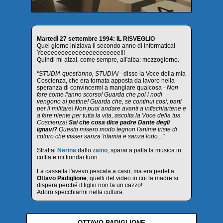
Martedì 27 settembre 1994: IL RISVEGLIO
Quel giorno iniziava il secondo anno di informatica!
Yeeeeeeeeeeeeeeeeeeeeeee!!!
Quindi mi alzai, come sempre, all'alba: mezzogiorno.
"STUDIA quest'anno, STUDIA! -
disse la Voce della mia
Coscienza, che era tornata apposta da lavoro nella
speranza di convincermi a mangiare qualcosa -
Non
fare come l'anno scorso! Guarda che poi i nodi
vengono al pettine! Guarda che, se continui così, parti
per il militare! Non puoi andare avanti a infischiartene e
a fare niente per tutta la vita, ascolta la Voce della tua
Coscienza!
Sai che cosa dice padre Dante degli
ignavi?
Questo misero modo tegnon l'anime triste di
coloro che visser sanza 'nfamia e sanza lodo..."
Sfrattai
Nerina
dallo
zaino
, sparai a palla la musica in
cuffia e mi fiondai fuori.
La cassetta l'avevo pescata a caso, ma era perfetta:
Ottavo Padiglione
, quelli del video in cui la madre si
dispera perché il figlio non fa un cazzo!
Adoro specchiarmi nella cultura.
OTTAVO PADIGLIONE