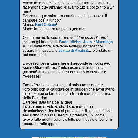
Avevo fatto bene i conti: gli esami erano 18... quindi,
facendone due all'anno, eravamo tutti a posto fino a 27
anni!
Poi comunque soka... ma andiamo, chi pensava di
campare così a lungo?
Manco
Kurt Cobain
!
Modestamente, era un piano geniale.
Oltre a me, nello squadrone dei
"due esami l'anno"
c'erano gli irriducibili:
Budo
,
Nichel
,
Joco
e
Mandingo
.
Al 2 di settembre, avevamo festeggiato facendoci
segare in massa allo
scritto di Analisi1
... era stato un
bel momento!
E adesso,
per iniziare bene il secondo anno, avevo
scelto Sistemi1
: era l'unico esame di informatica
(anziché di matematica!) ed
era DI POMERIGGIO!
Yeeeeee!!!
Fuori c'era bel tempo... e, dal polso non segante,
l'orologio con la calcolatrice mi suggerì che avrei avuto
tutto il tempo di farmela a piedi, tagliando per il parco
della Pellerina.
Sarebbe stata una bella idea!
Invece niente: volevo che il secondo anno
ricominciasse identico al primo, quindi saltai sull'1 ed
andai fino in piazza Bernini a prendere il 9, come
avevo fatto quella volta... e tutto per il gusto di sentirmi
ancora handicappato.