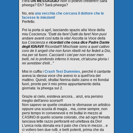
c'era
UN MESSAGGIO
! Non ci potevo credere!!! Sarà
pheega? Eh? Sarà pheega?
No, era
una vecchia
che
cercava il dottore che le
facesse le iniezioni!
Perfetto.
Poi la porta si aprì, lasciando spazio alla Voce della
mia Coscienza:
"Datti da fare! Datti da fare! Non puoi
andare avanti così tutta la vita! Ascolta la Voce della
tua Coscienza e
ricordati che cosa dice Padre Dante
degli IGNAVI!
Ricordati!!! Mischiate sono a quel cattivo
coro de li angeli che non furon ribelli né fur fedeli a Dio,
ma per sé fuoro. Caccianli i ciel per non esser men
belli, né lo profondo inferno li riceve, ch'alcuna gloria i
rei avrebber d'elli..."
Misi in cuffia i
Crash Test Dummies
, perché il cantante
aveva la stessa voce che avevo io a quell'ora del
mattino. Quindi, sfrattai Nerina dallo zaino e mi fiondai
fuori, pronto per il mio primo appuntamento della
giornata: la pheega sul 2.
Grazie al cielo, esisteva ancora... anzi, era persino
meglio dell'anno scorso!!!
Non sapevo se quelle creature le sfornasse un artistico
oppure una scuola di magia... ma, come sempre, non
persi tempo in convenevoli e mi buttai in mezzo al
CASINO di quello sciame colorato, che ad ogni frenata
lanciava tette razzo perforanti ed urlettava da Dio!
L'unica nota stonata era il palo che c'era in mezzo... e
ci vollero ben due rutti, e belli potenti, prima che da