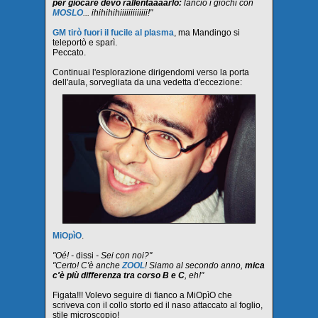
per giocare devo rallentaaaarlo:
lancio i giochi con
MOSLO
... ihihihihiiiiiiiiiiiii!"
GM tirò fuori il fucile al plasma
, ma Mandingo si
teleportò e sparì.
Peccato.
Continuai l'esplorazione dirigendomi verso la porta
dell'aula, sorvegliata da una vedetta d'eccezione:
MiOpìO
.
"Oé! -
dissi
- Sei con noi?"
"Certo! C'è anche
ZOOL
! Siamo al secondo anno,
mica
c'è più differenza tra corso B e C
, eh!"
Figata!!! Volevo seguire di fianco a MiOpìO che
scriveva con il collo storto ed il naso attaccato al foglio,
stile microscopio!