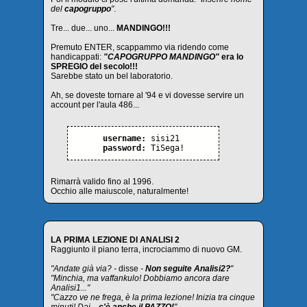
del
capogruppo
"
.
Tre... due... uno...
MANDINGO!!!
Premuto ENTER, scappammo via ridendo come
handicappati:
"CAPOGRUPPO MANDINGO"
era lo
SPREGIO del secolo!!!
Sarebbe stato un bel laboratorio.
Ah, se doveste tornare al '94 e vi dovesse servire un
account per l'aula 486...
username:
sisi21
password:
TiSega!
Rimarrà valido fino al 1996.
Occhio alle maiuscole, naturalmente!
LA PRIMA LEZIONE DI ANALISI 2
Raggiunto il piano terra, incrociammo di nuovo GM.
"Andate già via? -
disse
-
Non seguite Analisi2?
"
"Minchia, ma vaffankulo! Dobbiamo ancora dare
Analisi1..."
"Cazzo ve ne frega, è la prima lezione! Inizia tra cinque
minuti! Dai...
c'è anche il PAZZO!
"