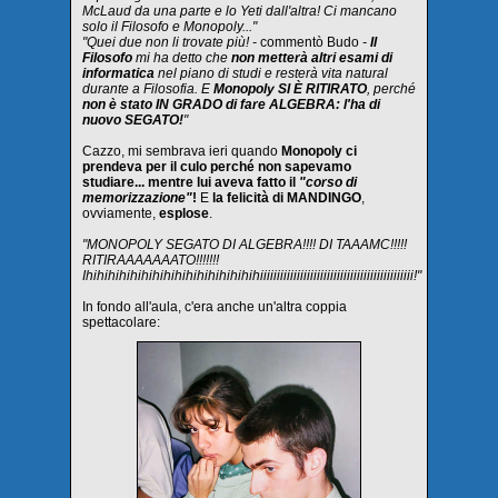
McLaud da una parte e lo Yeti dall'altra! Ci mancano
solo il Filosofo e Monopoly..."
"Quei due non li trovate più! -
commentò Budo
-
Il
Filosofo
mi ha detto che
non metterà altri esami di
informatica
nel piano di studi e resterà vita natural
durante a Filosofia. E
Monopoly SI È RITIRATO
, perché
non è stato IN GRADO di fare ALGEBRA: l'ha di
nuovo SEGATO!
"
Cazzo, mi sembrava ieri quando
Monopoly ci
prendeva per il culo perché non sapevamo
studiare... mentre lui aveva fatto il
"corso di
memorizzazione"
!
E
la felicità di MANDINGO
,
ovviamente,
esplose
.
"MONOPOLY SEGATO DI ALGEBRA!!!! DI TAAAMC!!!!!
RITIRAAAAAAATO!!!!!!!
Ihihihihihihihihihihihihihihihihiiiiiiiiiiiiiiiiiiiiiiiiiiiiiiiiiiiiiiiiiiiiii!"
In fondo all'aula, c'era anche un'altra coppia
spettacolare: