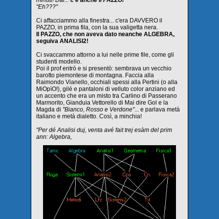
"Eh???"
Ci affacciammo alla finestra... c'era DAVVERO il
PAZZO, in prima fila, con la sua valigetta nera.
Il PAZZO, che non aveva dato neanche ALGEBRA,
seguiva ANALISI2!
Ci svaccammo attorno a lui nelle prime file, come gli
studenti modello.
Poi il prof entrò e si presentò: sembrava un vecchio
barotto piemontese di montagna. Faccia alla
Raimondo Vianello, occhiali spessi alla Pertini (o alla
MiOpìO!), gilé e pantaloni di velluto color anziano ed
un accento che era un misto tra Carlino di Passerano
Marmorito, Gianduia Vettorello di
Mai dire Gol e la
Magda di
"Bianco, Rosso e Verdone"
... e parlava metà
italiano e metà dialetto. Così, a minchia!
"Per dé Analisi duj, venta avé fait trej esàm del prim
ann: Algebra,