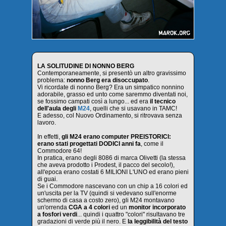
LA SOLITUDINE DI NONNO BERG
Contemporaneamente, si presentò un altro gravissimo
problema:
nonno Berg era disoccupato
.
Vi ricordate di nonno Berg? Era un simpatico nonnino
adorabile, grasso ed unto come saremmo diventati noi,
se fossimo campati così a lungo... ed era
il tecnico
dell'aula degli
M24
, quelli che si usavano in TAMC!
E adesso, col Nuovo Ordinamento, si ritrovava senza
lavoro.
In effetti,
gli M24 erano computer PREISTORICI:
erano stati progettati DODICI anni fa
, come il
Commodore 64!
In pratica, erano degli 8086 di marca Olivetti (la stessa
che aveva prodotto i Prodest, il pacco del secolo!),
all'epoca erano costati 6 MILIONI L'UNO ed erano pieni
di guai.
Se i Commodore nascevano con un chip a 16 colori ed
un'uscita per la TV (quindi si vedevano sull'enorme
schermo di casa a costo zero), gli M24 montavano
un'orrenda
CGA a 4 colori
ed un
monitor incorporato
a fosfori verdi
... quindi i quattro "colori" risultavano tre
gradazioni di verde più il nero. E
la leggibilità del testo