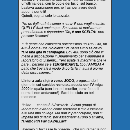
un'ottima idea: con le copie dei lucidi sul banco,
bastava aggiungere poche frasi per avere degli
appunti perfetti!
Quindi, segnai solo le cazzate.
"Ho un figlio adolescente a casa! E non voglio sentire
QUELLE frasi anche qua. Se chiedo di motivare un
procedimento e rispondete
'Oh, è una SCELTA!'
non
passate l'esame!"
"C'è gente che considera potentissimo un 486. Ora, un
486 è come una bicicletta: va benissimo se devo
fare una gita in campagna!
Ed i 486 sono ciò che vi
mette a disposizione il Dipartimento per sviluppare il
laboratorio di Sistemi1. Però usate la macchina che vi
pare... persino se è
TERRIFICANTE
, tipo
l'AMIGA!
A
patto che troviate il modo di portarla in aula il giorno
della discussione..."
L'intera aula si girò verso JOCO
, pregustando il
giorno in cui
sarebbe venuto a scuola con l'Amiga
4000 in spalla
(con tanto di monitor, perché quelli
normali non andavano!). Sarebbe stato un bel
momento.
"Infine... -
continuò Svìscovich
- Alcuni gruppi di
laboratorio avranno come referente il mio assistente...
altri una mia collega. Ma non vi preoccupate, non ci
impatta più di tanto: per assegnarvi all'uno o all'altra,
faremo PIN PIN CAVALLIN!
"
Speravo ci toccasse la pheega... che sicuramente non