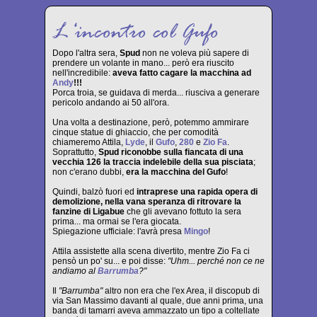
Dopo l'altra sera,
Spud
non ne voleva più sapere di
prendere un volante in mano... però era riuscito
nell'incredibile:
aveva fatto cagare la macchina ad
Andy
!!!
Porca troia, se guidava di merda... riusciva a generare
pericolo andando ai 50 all'ora.
Una volta a destinazione, però, potemmo ammirare
cinque statue di ghiaccio, che per comodità
chiameremo Attila,
Lyde
, il
Gufo
,
280
e
Zio Fa
.
Soprattutto,
Spud riconobbe sulla fiancata di una
vecchia 126 la traccia indelebile della sua pisciata
;
non c'erano dubbi,
era la macchina del Gufo
!
Quindi, balzò fuori ed
intraprese una rapida opera di
demolizione, nella vana speranza di ritrovare la
fanzine di Ligabue
che gli avevano fottuto la sera
prima... ma ormai se l'era giocata.
Spiegazione ufficiale: l'avrà presa
Mingo
!
Attila assistette alla scena divertito, mentre Zio Fa ci
pensò un po' su... e poi disse:
"Uhm... perché non ce ne
andiamo al
Barrumba
?"
Il
"Barrumba"
altro non era che l'ex Area, il discopub di
via San Massimo davanti al quale, due anni prima, una
banda di tamarri aveva ammazzato un tipo a coltellate