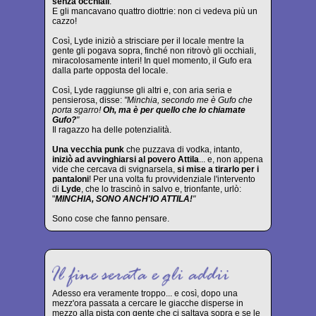
senza occhiali
.
E gli mancavano quattro diottrie: non ci vedeva più un
cazzo!
Così, Lyde iniziò a strisciare per il locale mentre la
gente gli pogava sopra, finché non ritrovò gli occhiali,
miracolosamente interi! In quel momento, il Gufo era
dalla parte opposta del locale.
Così, Lyde raggiunse gli altri e, con aria seria e
pensierosa, disse:
"Minchia, secondo me è Gufo che
porta sgarro!
Oh, ma è per quello che lo chiamate
Gufo?
"
Il ragazzo ha delle potenzialità.
Una vecchia punk
che puzzava di vodka, intanto,
iniziò ad avvinghiarsi al povero Attila
... e, non appena
vide che cercava di svignarsela,
si mise a tirarlo per i
pantaloni
! Per una volta fu provvidenziale l'intervento
di
Lyde
, che lo trascinò in salvo e, trionfante, urlò:
"
MINCHIA, SONO ANCH'IO ATTILA!
"
Sono cose che fanno pensare.
Adesso era veramente troppo... e così, dopo una
mezz'ora passata a cercare le giacche disperse in
mezzo alla pista con gente che ci saltava sopra e se le