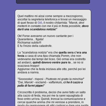
Quel mattino mi alzai come sempre a mezzogiorno,
ascoltai la segreteria telefonica e trovai un messaggio
di quel fesso di
Giò
, il nostro chitarrista:
"Marok, devi
metterti in contatto con me il più in fretta possibile,
devo
darti una scandalosa notizia!
"
Ok! Forse avevamo un nuovo cantante per i
Quarantena... figata!
Richiamai subito!!!
E fu l'inizio della catastrofe.
La
"scandalosa notizia"
era che
quella sera c'era una
festa
a casa di una tipa chiamata Pomm, che non
vedevamo dai tempi del liceo. Giò ormai era costretto
ad andarci,
quindi dovevo venire pure io
... se no si
scazzava troppo!
Aggiunse che la festa iniziava alle otto, perché poi lei
andava a nanna.
"Soooooka!
- risposi -
Piuttosto mi gratto la minchia!
"
"Dai, Marok! -
esclamò
- vaffankulo,
ci ho il cazzo a
palla di farmi pippe!
"
Circoscritto il problema, decisi che avrei fatto un salto
alla cazzo di festa, ma poi me la sarei squagliata di
fisso entro un'ora. Quindi, troncai la comunicazione e
cercai qualche anima che mi venisse a prendere, in
modo da raggiungere gli altri coglioni e dare una svolta