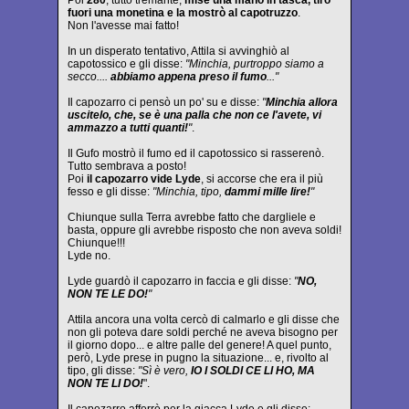
Poi
280
, tutto tremante,
mise una mano in tasca, tirò
fuori una monetina e la mostrò al capotruzzo
.
Non l'avesse mai fatto!
In un disperato tentativo, Attila si avvinghiò al
capotossico e gli disse:
"Minchia, purtroppo siamo a
secco....
abbiamo appena preso il fumo
..."
Il capozarro ci pensò un po' su e disse:
"
Minchia allora
uscitelo, che, se è una palla che non ce l'avete, vi
ammazzo a tutti quanti!
"
.
Il Gufo mostrò il fumo ed il capotossico si rasserenò.
Tutto sembrava a posto!
Poi
il capozarro vide Lyde
, si accorse che era il più
fesso e gli disse:
"Minchia, tipo,
dammi mille lire!
"
Chiunque sulla Terra avrebbe fatto che dargliele e
basta, oppure gli avrebbe risposto che non aveva soldi!
Chiunque!!!
Lyde no.
Lyde guardò il capozarro in faccia e gli disse:
"
NO,
NON TE LE DO!
"
Attila ancora una volta cercò di calmarlo e gli disse che
non gli poteva dare soldi perché ne aveva bisogno per
il giorno dopo... e altre palle del genere! A quel punto,
però, Lyde prese in pugno la situazione... e, rivolto al
tipo, gli disse:
"Sì è vero,
IO I SOLDI CE LI HO, MA
NON TE LI DO!
".