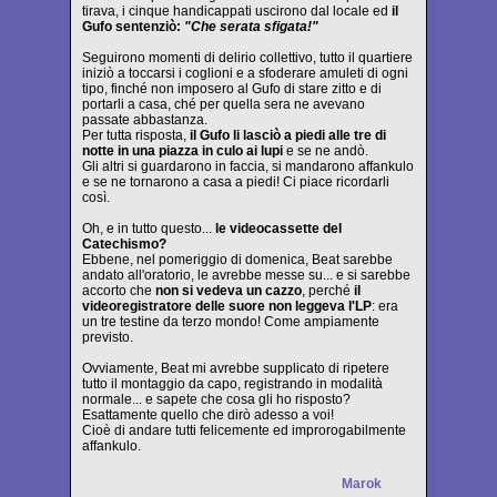
tirava, i cinque handicappati uscirono dal locale ed
il
Gufo sentenziò:
"Che serata sfigata!"
Seguirono momenti di delirio collettivo, tutto il quartiere
iniziò a toccarsi i coglioni e a sfoderare amuleti di ogni
tipo, finché non imposero al Gufo di stare zitto e di
portarli a casa, ché per quella sera ne avevano
passate abbastanza.
Per tutta risposta,
il Gufo li lasciò a piedi alle tre di
notte in una piazza in culo ai lupi
e se ne andò.
Gli altri si guardarono in faccia, si mandarono affankulo
e se ne tornarono a casa a piedi! Ci piace ricordarli
così.
Oh, e in tutto questo...
le videocassette del
Catechismo?
Ebbene, nel pomeriggio di domenica, Beat sarebbe
andato all'oratorio, le avrebbe messe su... e si sarebbe
accorto che
non si vedeva un cazzo
, perché
il
videoregistratore delle suore non leggeva l'LP
: era
un tre testine da terzo mondo! Come ampiamente
previsto.
Ovviamente, Beat mi avrebbe supplicato di ripetere
tutto il montaggio da capo, registrando in modalità
normale... e sapete che cosa gli ho risposto?
Esattamente quello che dirò adesso a voi!
Cioè di andare tutti felicemente ed improrogabilmente
affankulo.
Marok