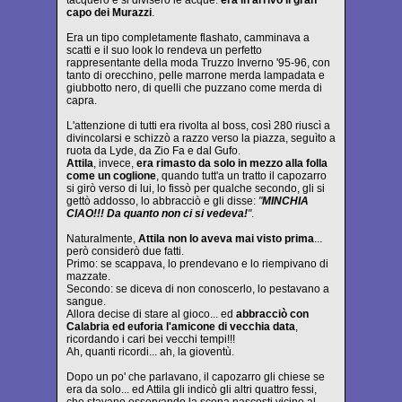
capo dei Murazzi
.
Era un tipo completamente flashato, camminava a
scatti e il suo look lo rendeva un perfetto
rappresentante della moda Truzzo Inverno '95-96, con
tanto di orecchino, pelle marrone merda lampadata e
giubbotto nero, di quelli che puzzano come merda di
capra.
L'attenzione di tutti era rivolta al boss, così 280 riuscì a
divincolarsi e schizzò a razzo verso la piazza, seguìto a
ruota da Lyde, da Zio Fa e dal Gufo.
Attila
, invece,
era rimasto da solo in mezzo alla folla
come un coglione
, quando tutt'a un tratto il capozarro
si girò verso di lui, lo fissò per qualche secondo, gli si
gettò addosso, lo abbracciò e gli disse:
"
MINCHIA
CIAO!!! Da quanto non ci si vedeva!
"
.
Naturalmente,
Attila non lo aveva mai visto prima
...
però considerò due fatti.
Primo: se scappava, lo prendevano e lo riempivano di
mazzate.
Secondo: se diceva di non conoscerlo, lo pestavano a
sangue.
Allora decise di stare al gioco... ed
abbracciò con
Calabria ed euforia l'amicone di vecchia data
,
ricordando i cari bei vecchi tempi!!!
Ah, quanti ricordi... ah, la gioventù.
Dopo un po' che parlavano, il capozarro gli chiese se
era da solo... ed Attila gli indicò gli altri quattro fessi,
che stavano osservando la scena nascosti vicino al