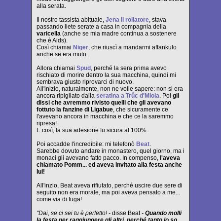
alla serata.
Il nostro tassista abituale,
Jena il rollatore
, stava
passando liete serate a casa in compagnia della
varicella
(anche se mia madre continua a sostenere
che è Aids).
Così chiamai
Niger
, che riuscì a mandarmi affankulo
anche se era muto.
Allora chiamai
Spud
, perché la sera prima avevo
rischiato di morire dentro la sua macchina, quindi mi
sembrava giusto riprovarci di nuovo.
All'inizio, naturalmente, non ne volle sapere: non si era
ancora ripigliato dalla
seratina a Trûc d'Miola
. Poi
gli
dissi che avremmo rivisto quelli che gli avevano
fottuto la fanzine di Ligabue
, che sicuramente ce
l'avevano ancora in macchina e che ce la saremmo
ripresa!
E così, la sua adesione fu sicura al 100%.
Poi accadde l'incredibile: mi telefonò
Beat
.
Sarebbe dovuto andare in monastero, quel giorno, ma i
monaci gli avevano fatto pacco. In compenso,
l'aveva
chiamato Pomm... ed aveva invitato alla festa anche
lui!
All'inzio, Beat aveva rifiutato, perché uscire due sere di
seguito non era morale, ma poi aveva pensato a me...
come via di fuga!
"Dai, se ci sei tu è perfetto! -
disse Beat
-
Quando molli
la festa per raggiungere gli altri, perché tanto lo so