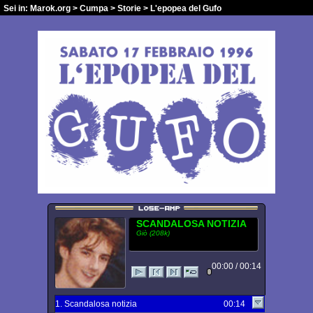
Sei in:
Marok.org
>
Cumpa
>
Storie
> L'epopea del Gufo
SCANDALOSA NOTIZIA
Giò (208k)
00:00 / 00:14
1. Scandalosa notizia
00:14