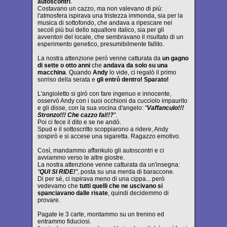
autoscontri
.
Costavano un cazzo, ma non valevano di più:
l'atmosfera ispirava una tristezza immonda, sia per la
musica di sottofondo, che andava a ripescare nei
secoli più bui dello squallore italico, sia per gli
avventori del locale, che sembravano il risultato di un
esperimento genetico, presumibilmente fallito.
La nostra attenzione però venne catturata da
un gagno
di sette o otto anni
che
andava da solo su una
macchina
. Quando
Andy
lo vide, ci regalò il primo
sorriso della serata e
gli entrò dentro! Sparato!
L'angioletto si girò con fare ingenuo e innocente,
osservò Andy con i suoi occhioni da cucciolo impaurito
e gli disse, con la sua vocina d'angelo:
"
Vaffanculo!!!
Stronzo!!! Che cazzo fai!!?
"
.
Poi ci fece il dito e se ne andò.
Spud e il sottoscritto scoppiarono a ridere, Andy
sospirò e si accese una sigaretta. Ragazzo emotivo.
Così, mandammo affankulo gli autoscontri e ci
avviammo verso le altre giostre.
La nostra attenzione venne catturata da un'insegna:
"
QUI SI RIDE!
"
, posta su una merda di baraccone.
Di per sé, ci ispirava meno di una cippa... però
vedevamo che
tutti quelli che ne uscivano si
spanciavano dalle risate
, quindi decidemmo di
provare.
Pagate le 3 carte, montammo su un trenino ed
entrammo fiduciosi.