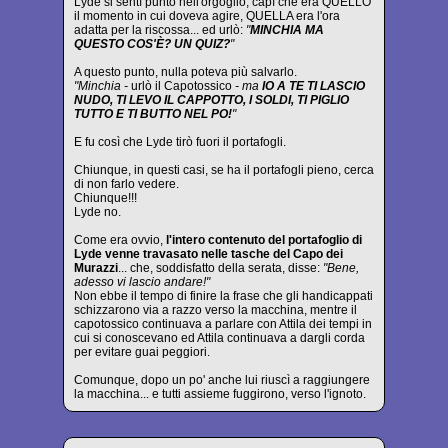
Lyde si sentì punto nell'orgoglio, capì che era QUELLO
il momento in cui doveva agire, QUELLA era l'ora
adatta per la riscossa... ed urlò:
"
MINCHIA MA
QUESTO COS'È? UN QUIZ?
"
A questo punto, nulla poteva più salvarlo.
"Minchia -
urlò il Capotossico
- ma
IO A TE TI LASCIO
NUDO, TI LEVO IL CAPPOTTO, I SOLDI, TI PIGLIO
TUTTO E TI BUTTO NEL PO!
"
E fu così che Lyde tirò fuori il portafogli.
Chiunque, in questi casi, se ha il portafogli pieno, cerca
di non farlo vedere.
Chiunque!!!
Lyde no.
Come era ovvio,
l'intero contenuto del portafoglio di
Lyde venne travasato nelle tasche del Capo dei
Murazzi
... che, soddisfatto della serata, disse:
"Bene,
adesso vi lascio andare!"
Non ebbe il tempo di finire la frase che gli handicappati
schizzarono via a razzo verso la macchina, mentre il
capotossico continuava a parlare con Attila dei tempi in
cui si conoscevano ed Attila continuava a dargli corda
per evitare guai peggiori.
Comunque, dopo un po' anche lui riuscì a raggiungere
la macchina... e tutti assieme fuggirono, verso l'ignoto.