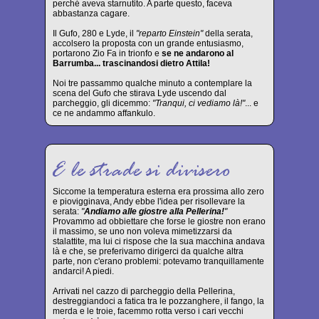
perché aveva starnutito. A parte questo, faceva
abbastanza cagare.
Il Gufo, 280 e Lyde, il
"reparto Einstein"
della serata,
accolsero la proposta con un grande entusiasmo,
portarono Zio Fa in trionfo e
se ne andarono al
Barrumba... trascinandosi dietro Attila!
Noi tre passammo qualche minuto a contemplare la
scena del Gufo che stirava Lyde uscendo dal
parcheggio, gli dicemmo:
"Tranqui, ci vediamo là!"
... e
ce ne andammo affankulo.
Siccome la temperatura esterna era prossima allo zero
e piovigginava, Andy ebbe l'idea per risollevare la
serata:
"
Andiamo alle giostre alla Pellerina!
"
Provammo ad obbiettare che forse le giostre non erano
il massimo, se uno non voleva mimetizzarsi da
stalattite, ma lui ci rispose che la sua macchina andava
là e che, se preferivamo dirigerci da qualche altra
parte, non c'erano problemi: potevamo tranquillamente
andarci! A piedi.
Arrivati nel cazzo di parcheggio della Pellerina,
destreggiandoci a fatica tra le pozzanghere, il fango, la
merda e le troie, facemmo rotta verso i cari vecchi