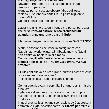
merda, più gente ci vuole andare
.
Davanti al Barrumba c'era una coda di circa un
centinaio di persone.
A questo punto, cosa avrebbero fatto degli esseri
razionali? Sarebbero andati in un posto migliore e
meno affollato!
Quindi, i nostri eroi si misero in coda.
L'attesa fu di un'oretta ed il freddo era porco, però alla
fine
riuscirono ad entrare senza problemi tutti
quanti
...
tranne uno
, uno a caso:
il Gufo!
Il buttafuori lo guardò in faccia e gli disse:
"
NO, TU NO!
"
Alcuni pensarono che fosse la somiglianza con
Napalm ad averlo fottuto, altri ribadivano che Napalm
non c'entrava: bastava la sua rogna.
Comunque,
il buttafuori si fece lasciare la carta di
identità
e poi gli disse:
"
Per stavolta entra. Ma stai
attento!
"
Il Gufo continuava a dire:
"Strano, chissà perché queste
cose capitano sempre a me!"
.
Tutta la discoteca iniziò a toccarsi le palle.
Comunque, ritrovata la serenità, i cinque fessi si misero
a ballare.
Lyde stava dimenando i suoi arti in modo scomposto
ma sereno, finché il Gufo non gli si avvicinò per dirgli
qualcosa.
In quel preciso istante, uno sconosciuto volò addosso a
entrambi e
Lyde
, spastico com'è,
si ritrovò per terra e