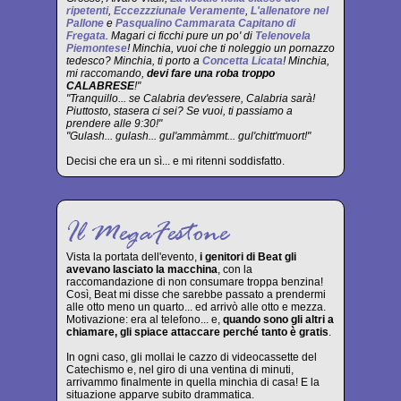
ripetenti
,
Eccezzziunale Veramente
,
L'allenatore nel
Pallone
e
Pasqualino Cammarata Capitano di
Fregata
. Magari ci ficchi pure un po' di
Telenovela
Piemontese
! Minchia, vuoi che ti noleggio un pornazzo
tedesco? Minchia, ti porto a
Concetta Licata
! Minchia,
mi raccomando,
devi fare una roba troppo
CALABRESE
!"
"Tranquillo... se Calabria dev'essere, Calabria sarà!
Piuttosto, stasera ci sei? Se vuoi, ti passiamo a
prendere alle 9:30!"
"Gulash... gulash... gul'ammàmmt... gul'chitt'muort!"
Decisi che era un sì... e mi ritenni soddisfatto.
Vista la portata dell'evento,
i genitori di Beat gli
avevano lasciato la macchina
, con la
raccomandazione di non consumare troppa benzina!
Così, Beat mi disse che sarebbe passato a prendermi
alle otto meno un quarto... ed arrivò alle otto e mezza.
Motivazione: era al telefono... e,
quando sono gli altri a
chiamare, gli spiace attaccare perché tanto è gratis
.
In ogni caso, gli mollai le cazzo di videocassette del
Catechismo e, nel giro di una ventina di minuti,
arrivammo finalmente in quella minchia di casa! E la
situazione apparve subito drammatica.