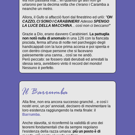
via non passava mai... fin quando gli altri non gli
urlarono per la decima volta che c'erano i Caramba a
neanche un metro.
Allora, il Gufo si affacciò fuori dal finestrino ed urlò:
"
OH
CAZZO, CI SONO I CARABINIERI!
Adesso
SPENGO
LA LUCE DELLA MACCHINA
... così non ci beccano!"
Grazie a Dio, erano davvero Carabinieri.
La pattuglia
non notò nulla di anomalo
in una 126 con la fiancata
pisciata, ferma all'una di notte nel parcheggio degli
handicappati con la luce prima accesa e poi spenta e
con dentro cinque persone che si facevano
palesemente una canna... così se ne andò.
Però peccato: se fossero stati derubati ed arrestati la
stessa sera, avrebbero vinto il record del mondo!
Nessuno è perfetto.
Alla fine, non era ancora successo granché... e così i
nostri eroi, un po' annoiati, decisero di movimentare la
loro esistenza raggiungendo la meta finale: il
Barrumba
.
Anche stavolta, si riconfermò la validità di uno dei
teoremi fondamentali che da sempre regolano
l'esistenza della razza umana:
più un posto è di