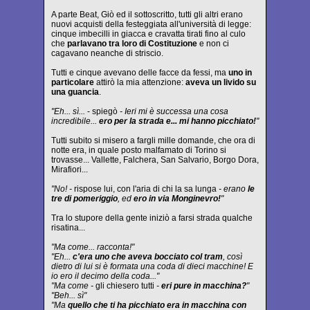
A parte Beat, Giò ed il sottoscritto, tutti gli altri erano
nuovi acquisti della festeggiata all'università di legge:
cinque imbecilli in giacca e cravatta tirati fino al culo
che
parlavano tra loro di Costituzione
e non ci
cagavano neanche di striscio.
Tutti e cinque avevano delle facce da fessi, ma
uno in
particolare
attirò la mia attenzione:
aveva un livido su
una guancia
.
"Eh... sì...
- spiegò
- Ieri mi è successa una cosa
incredibile...
ero per la strada e... mi hanno picchiato!
"
Tutti subito si misero a fargli mille domande, che ora di
notte era, in quale posto malfamato di Torino si
trovasse... Vallette, Falchera, San Salvario, Borgo Dora,
Mirafiori...
"No! -
rispose lui, con l'aria di chi la sa lunga
- erano
le
tre di pomeriggio
, ed
ero in via Monginevro!
"
Tra lo stupore della gente iniziò a farsi strada qualche
risatina...
"Ma come... racconta!"
"Eh...
c'era uno che aveva bocciato col tram
, così
dietro di lui si è formata una coda di dieci macchine! E
io ero il decimo della coda..."
"Ma come -
gli chiesero tutti
-
eri pure in macchina?
"
"Beh... sì"
"Ma
quello che ti ha picchiato era in macchina con