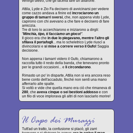
venirgli dietro, che gli faceva fare un affarone.
Attila, Lyde e Zio Fa decisero di avvicinarsi per vedere
come cazzo andava a finire ed
incrociarono un
gruppo di tamarri sversi
, che, non appena visto Lyde,
capirono con chi avevano a che fare e decisero di fare
amicizia.
Tre di loro lo accerchiarono e iniziarono a dirgli:
"
Minchia, tipo, ti facciamo un gioco!
"
.
Il gioco era che
in due lo piegavano, mentre l'altro gli
sfilava il portafogli
... ma lo scheletrico Lyde riuscì a
divincolarsi e
si mise a correre verso il Gufo!
Saggia
decisione.
Non appena i tamarri videro il Gufo, chiamarono a
raccolta tutto il resto della banda, che tenevano pronto
per le grandi occasioni... e
li circondarono
.
Rimasto un po' in disparte, Attila non si era ancora reso
bene conto dell'accaduto, finché non sentì una mano
afferrarlo alle spalle.
Si voltò e vide che quella mano era ciò che rimaneva di
280
, che
aveva cinque o sei bestioni addosso
e con
un filo di voce implorava gli altri di non lasciarlo morire!
Tutt'ad un tratto, la confusione si placò, gli zarri
tacquero e si divisero le acque:
era in arrivo il gran