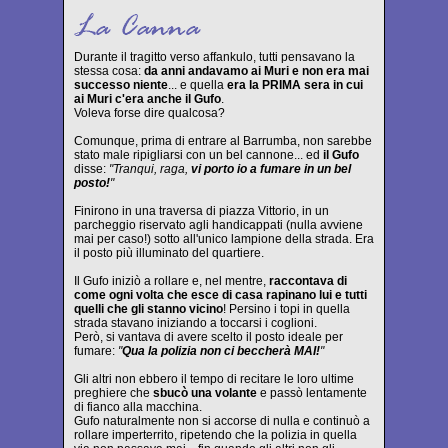
Durante il tragitto verso affankulo, tutti pensavano la
stessa cosa:
da anni andavamo ai Muri e non era mai
successo niente
... e quella
era la PRIMA sera in cui
ai Muri c'era anche il Gufo
.
Voleva forse dire qualcosa?
Comunque, prima di entrare al Barrumba, non sarebbe
stato male ripigliarsi con un bel cannone... ed
il Gufo
disse:
"Tranqui, raga,
vi porto io a fumare in un bel
posto!
"
Finirono in una traversa di piazza Vittorio, in un
parcheggio riservato agli handicappati (nulla avviene
mai per caso!) sotto all'unico lampione della strada. Era
il posto più illuminato del quartiere.
Il Gufo iniziò a rollare e, nel mentre,
raccontava di
come ogni volta che esce di casa rapinano lui e tutti
quelli che gli stanno vicino
! Persino i topi in quella
strada stavano iniziando a toccarsi i coglioni.
Però, si vantava di avere scelto il posto ideale per
fumare:
"
Qua la polizia non ci beccherà MAI!
"
Gli altri non ebbero il tempo di recitare le loro ultime
preghiere che
sbucò una volante
e passò lentamente
di fianco alla macchina.
Gufo naturalmente non si accorse di nulla e continuò a
rollare imperterrito, ripetendo che la polizia in quella