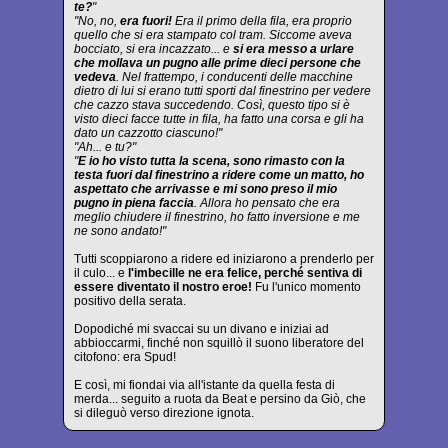
te?
"
"No, no,
era fuori!
Era il primo della fila, era proprio
quello che si era stampato col tram. Siccome aveva
bocciato, si era incazzato... e
si era messo a urlare
che mollava un pugno alle prime dieci persone che
vedeva
. Nel frattempo, i conducenti delle macchine
dietro di lui si erano tutti sporti dal finestrino per vedere
che cazzo stava succedendo. Così, questo tipo si è
visto dieci facce tutte in fila, ha fatto una corsa e gli ha
dato un cazzotto ciascuno!"
"Ah... e tu?"
"
E io ho visto tutta la scena, sono rimasto con la
testa fuori dal finestrino a ridere come un matto, ho
aspettato che arrivasse e mi sono preso il mio
pugno in piena faccia
. Allora ho pensato che era
meglio chiudere il finestrino, ho fatto inversione e me
ne sono andato!"
Tutti scoppiarono a ridere ed iniziarono a prenderlo per
il culo... e
l'imbecille ne era felice, perché sentiva di
essere diventato il nostro eroe!
Fu l'unico momento
positivo della serata.
Dopodiché mi svaccai su un divano e iniziai ad
abbioccarmi, finché non squillò il suono liberatore del
citofono: era Spud!
E così, mi fiondai via all'istante da quella festa di
merda... seguito a ruota da Beat e persino da Giò, che
si dileguò verso direzione ignota.