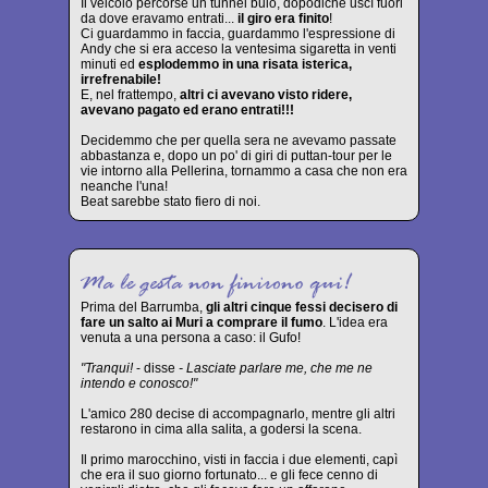
Il veicolo percorse un tunnel buio, dopodiché uscì fuori
da dove eravamo entrati...
il giro era finito
!
Ci guardammo in faccia, guardammo l'espressione di
Andy che si era acceso la ventesima sigaretta in venti
minuti ed
esplodemmo in una risata isterica,
irrefrenabile!
E, nel frattempo,
altri ci avevano visto ridere,
avevano pagato ed erano entrati!!!
Decidemmo che per quella sera ne avevamo passate
abbastanza e, dopo un po' di giri di puttan-tour per le
vie intorno alla Pellerina, tornammo a casa che non era
neanche l'una!
Beat sarebbe stato fiero di noi.
Prima del Barrumba,
gli altri cinque fessi decisero di
fare un salto ai Muri a comprare il fumo
. L'idea era
venuta a una persona a caso: il Gufo!
"Tranqui!
- disse
- Lasciate parlare me, che me ne
intendo e conosco!"
L'amico 280 decise di accompagnarlo, mentre gli altri
restarono in cima alla salita, a godersi la scena.
Il primo marocchino, visti in faccia i due elementi, capì
che era il suo giorno fortunato... e gli fece cenno di