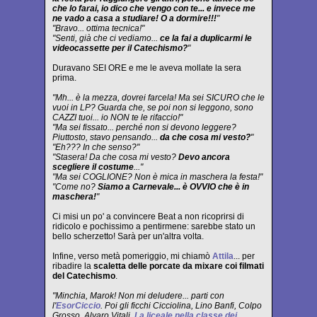
che lo farai, io dico che vengo con te... e invece me
ne vado a casa a studiare! O a dormire!!!
"
"Bravo... ottima tecnica!"
"Senti, già che ci vediamo...
ce la fai a duplicarmi le
videocassette per il Catechismo?
"
Duravano SEI ORE e me le aveva mollate la sera
prima.
"Mh... è la mezza, dovrei farcela! Ma sei SICURO che le
vuoi in LP? Guarda che, se poi non si leggono, sono
CAZZI tuoi... io NON te le rifaccio!"
"Ma sei fissato... perché non si devono leggere?
Piuttosto, stavo pensando...
da che cosa mi vesto?
"
"Eh??? In che senso?"
"Stasera! Da che cosa mi vesto?
Devo ancora
scegliere il costume
..."
"Ma sei COGLIONE? Non è mica in maschera la festa!"
"Come no?
Siamo a Carnevale... è OVVIO che è in
maschera!
"
Ci misi un po' a convincere Beat a non ricoprirsi di
ridicolo e pochissimo a pentirmene: sarebbe stato un
bello scherzetto! Sarà per un'altra volta.
Infine, verso metà pomeriggio, mi chiamò
Attila
... per
ribadire la
scaletta delle porcate da mixare coi filmati
del Catechismo
.
"Minchia, Marok! Non mi deludere... parti con
l'
EsorCiccio
. Poi gli ficchi Cicciolina, Lino Banfi, Colpo
Grosso, Alvaro Vitali,
La liceale nella classe dei