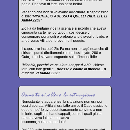
ponte. Pensava di fare una cosa bella!
Vedendo che non si volevano avvicinare, il capotossico
disse:
"
MINCHIA, IO ADESSO A QUELLI VADO LÌ E LI
AMMAZZO!
"
Zio Fa da lontano vide la scena e si ricordò che aveva
cinquanta carte nel portafogli, così decise di
consegnare portafogli e orologio al più sveglio, Lyde, e
andò verso Attila per prevenire il peggio.
Il capozarro incrociò Zio Fa ma non lo cagò neanche di
striscio: puntò direttamente ai tre fessi, Lyde, 280 e
Gufo, che si stavano cagando sotto l'impossibile.
"
Minchia, perché ve ne siete scappati, ah?
-
chiese
loro, con fare gentile
-
Adesso o calate la moneta... o
minchia VI AMMAZZO!
"
Nonostante le apparenze, la situazione non era poi
così disperata: Attila si era fatto amico il Capotossico, e
dopo un po' lo avrebbe sicuramente convinto a non
infierire sugli altri handicappati, contro i quali già la
natura aveva fatto abbastanza.
Insomma, nulla era perduto!