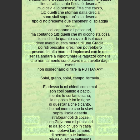
fino all'alba, tanto l'isola è deserta!"
mi dicevi e io pensavo: "Ma che cazzo,
tutti quelli che ritornan dalla Grecia
sono stati sopra un'isola deserta
tipo ci ho presente due chilometri di spiaggia
vuota
col capanno e i pescatori,
ma contando tutti quelli che mi dicono sta cosa
io mi chiedo quante cazzo di isolacce
deve averci questa merda di una Grecia,
poi 'sti pescatori greci non potrebbero
pescare in alto mare ed impiccarsi con le reti,
senza andare a importunare le ragazze come te
che normalmente sono brave ma travolte dagli
eventi
non disdegnano di fare la PUTTANA?"
Solai, grano, solai, campo, ferrovia.
E adesso tu mi chiedi come mai
son così pallido e patito,
mentre tu sei tanto sana,
la risposta è tra le righe
di quest'aria che ti canto,
che nel mentre che tu stavi
sopra l'isola deserta
strafogandoti di cozze
con Giovanna e i pescatori
io da solo chiuso in casa
non potevo fare a meno
di pensare a te lontana
già da qualche settimana