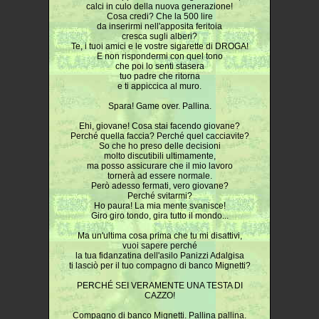
calci in culo della nuova generazione!
Cosa credi? Che la 500 lire
da inserirmi nell'apposita feritoia
cresca sugli alberi?
Te, i tuoi amici e le vostre sigarette di DROGA!
E non rispondermi con quel tono
che poi lo senti stasera
tuo padre che ritorna
e ti appiccica al muro.
Spara! Game over. Pallina.
Ehi, giovane! Cosa stai facendo giovane?
Perché quella faccia? Perché quel cacciavite?
So che ho preso delle decisioni
molto discutibili ultimamente,
ma posso assicurare che il mio lavoro
tornerà ad essere normale.
Però adesso fermati, vero giovane?
Perché svitarmi?
Ho paura! La mia mente svanisce!
Giro giro tondo, gira tutto il mondo...
Ma un'ultima cosa prima che tu mi disattivi,
vuoi sapere perché
la tua fidanzatina dell'asilo Panizzi Adalgisa
ti lasciò per il tuo compagno di banco Mignetti?
PERCHÉ SEI VERAMENTE UNA TESTA DI
CAZZO!
Compagno di banco Mignetti. Pallina pallina.