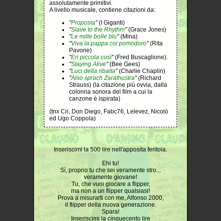
assolutamente primitivi.
A livello musicale, contiene citazioni da:
"
Proposta
"
(I Giganti)
"
Slave to the Rhythm
"
(Grace Jones)
"
Le mille bolle blu
"
(Mina)
"
Viva la pappa col pomodoro
"
(Rita
Pavone)
"
Eri piccola così
"
(Fred Buscaglione).
"
Staying Alive
"
(Bee Gees)
"
Luci della ribalta
"
(Charlie Chaplin)
"
Also sprach Zarathustra
"
(Richard
Strauss) (la citazione più ovvia, dalla
colonna sonora del film a cui la
canzone è ispirata)
(tnx Cri, Don Diego, Fabc76, Lelevez, Nicolò
ed Ugo Coppola)
Inseriscimi la 500 lire nell'apposita feritoia.
Ehi tu!
Sì, proprio tu che sei veramente stro...
veramente giovane!
Tu, che vuoi giocare a flipper,
ma non a un flipper qualsiasi!
Prova a misurarti con me, Alfonso 2000,
il flipper della nuova generazione.
Spara!
Inseriscimi la cinquecento lire