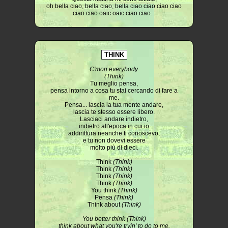
oh bella ciao, bella ciao, bella ciao ciao ciao ciao
ciao ciao oaic oaic ciao ciao...
THINK
C'mon everybody.
(Think)
Tu meglio pensa,
pensa intorno a cosa tu stai cercando di fare a
me.
Pensa... lascia la tua mente andare,
lascia te stesso essere libero.
Lasciaci andare indietro,
indietro all'epoca in cui io
addirittura neanche ti conoscevo,
e tu non dovevi essere
molto più di dieci.
Think
(Think)
Think
(Think)
Think
(Think)
Think
(Think)
You think
(Think)
Pensa
(Think)
Think about
(Think)
You better think (Think)
think about what you're tryin' to do to me.