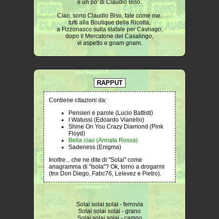
e un po' di Claudio Biso.
Ciao, sono Claudio Biso, fate come me:
tutti alla Boutique della Ricotta,
a Fizzonasco sulla statale per Cavriago,
dopo il Mercatone del Casalingo,
vi aspetto e gnam gnam.
RAPPUT
Contiene citazioni da:
Pensieri e parole (Lucio Battisti)
I Watussi (Edoardo Vianello)
Shine On You Crazy Diamond (Pink
Floyd)
Bella ciao (Armata Rossa)
Sadeness (Enigma)
Inoltre... che ne dite di "Solai" come
anagramma di "Isola"? Ok, torno a drogarmi
(tnx Don Diego, Fabc76, Lelevez e Pietro).
Solai solai solai - ferrovia
Solai solai solai - grano
Solai solai solai - campo