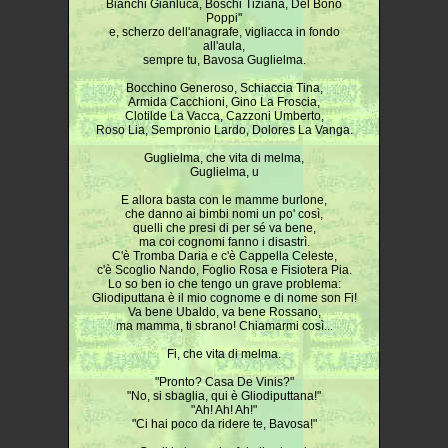
Bianchi Gianluca, Boschi Tiziana, Del Bono
Poppi"
e, scherzo dell'anagrafe, vigliacca in fondo
all'aula,
sempre tu, Bavosa Guglielma.
Bocchino Generoso, Schiaccia Tina,
Armida Cacchioni, Gino La Froscia,
Clotilde La Vacca, Cazzoni Umberto,
Roso Lia, Sempronio Lardo, Dolores La Vanga.
Guglielma, che vita di melma,
Guglielma, u
E allora basta con le mamme burlone,
che danno ai bimbi nomi un po' così,
quelli che presi di per sé va bene,
ma coi cognomi fanno i disastrì.
C'è Tromba Daria e c'è Cappella Celeste,
c'è Scoglio Nando, Foglio Rosa e Fisiotera Pia.
Lo so ben io che tengo un grave problema:
Gliodiputtana è il mio cognome e di nome son Fi!
Va bene Ubaldo, va bene Rossano,
ma mamma, ti sbrano! Chiamarmi così...
Fi, che vita di melma.
"Pronto? Casa De Vinis?"
"No, si sbaglia, qui è Gliodiputtana!"
"Ah! Ah! Ah!"
"Ci hai poco da ridere te, Bavosa!"