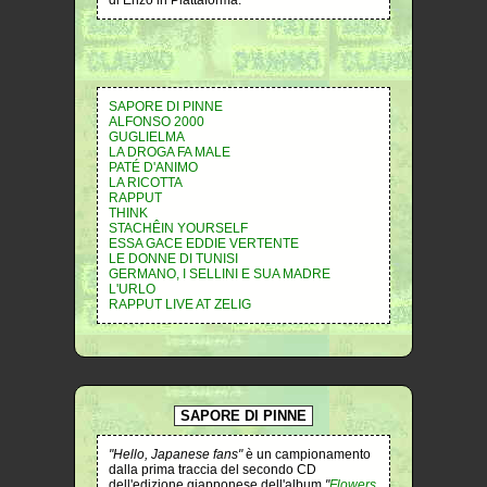
di Enzo in Piattaforma.
SAPORE DI PINNE
ALFONSO 2000
GUGLIELMA
LA DROGA FA MALE
PATÉ D'ANIMO
LA RICOTTA
RAPPUT
THINK
STACHÊIN YOURSELF
ESSA GACE EDDIE VERTENTE
LE DONNE DI TUNISI
GERMANO, I SELLINI E SUA MADRE
L'URLO
RAPPUT LIVE AT ZELIG
SAPORE DI PINNE
"Hello, Japanese fans"
è un campionamento
dalla prima traccia del secondo CD
dell'edizione giapponese dell'album
"
Flowers