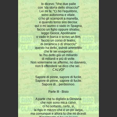
Io dicevo: "che due palle
con 'sta storia dello shiacciu!"
Lei mi fa: "Ci ho l'equilibrio,
sono autonoma e vitale,
ci ho gli scampoli a manetta,
e quando torno son decisa:
qui o mi laureo o vado in Spagna,
faccio un figlio oppure shiatsu,
leggo Gioice, Apollinaire
o vado in barca o scrivo un film,
faccio un corso di teatro,
di ceramica o di shiacciu"
questo ha detto, quindi ammettilo
che te sei esagerato:
te l'ho detto già un miliardo
di miliardi e più di volte.
Non volermene se affermo, no davvero,
non ti offendere se dico che sei...
CALVO!"
Sapore di pinne, sapore di fucile.
Sapore di pinne, sapore di fucile.
Sapore di... perdoonoo.
Parte III - Bisio
A parte che tu diglielo a Giovana
che non sono mica calvo,
ci ho soltanto, certo, sì,
la riga in mezzo che è un po' larga,
ma comunque e allora tu che mi dicesti: