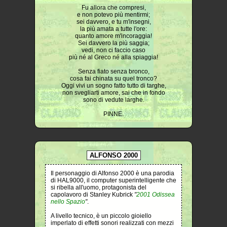
Fu allora che compresi,
e non potevo più mentirmi;
sei davvero, e tu m'insegni,
la più amata a tutte l'ore:
quanto amore m'incoraggia!
Sei davvero la più saggia;
vedi, non ci faccio caso
più né al Greco né alla spiaggia!
Senza fiato senza bronco,
cosa fai chinata su quel tronco?
Oggi vivi un sogno fatto tutto di targhe,
non svegliarti amore, sai che in fondo
sono di vedute larghe.
PINNE.
ALFONSO 2000
Il personaggio di Alfonso 2000 è una parodia
di HAL9000, il computer superintelligente che
si ribella all'uomo, protagonista del
capolavoro di Stanley Kubrick
"
2001 Odissea
nello Spazio
"
.
A livello tecnico, è un piccolo gioiello
imperlato di effetti sonori realizzati con mezzi