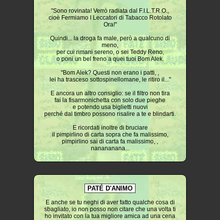
"Sono rovinata! Verrò radiata dal F.I.L.T.R.O.,
cioè Fermiamo I Leccatori di Tabacco Rotolato
Ora!"
Quindi... la droga fa male, però a qualcuno di
meno,
per cui rimani sereno, o sei Teddy Reno,
o poni un bel freno a quei tuoi Bom Alek.
"Bom Alek? Questi non erano i patti, ,
lei ha trasceso sottospinellomane, le ritiro il..."
E ancora un altro consiglio: se il filtro non tira
fai la fisarmonichetta con solo due pieghe
e potendo usa biglietti nuovi
perché dal timbro possono risalire a te e blindarti.
E ricordati inoltre di bruciare
il pimpirlino di carta sopra che fa malissimo,
pimpirlino sai di carta fa malissimo, ,
nanananana...
PATÉ D'ANIMO
E anche se tu neghi di aver fatto qualche cosa di
sbagliato, io non posso non citare che una volta ti
ho invitato con la tua migliore amica ad una cena