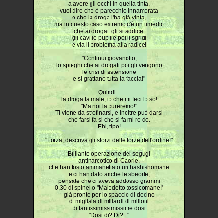
a avere gli occhi in quella tinta,
vuol dire che è parecchio innamorata
o che la droga l'ha già vinta,
ma in questo caso estremo c'è un rimedio
che ai drogati gli si addice:
gli cavi le pupille poi li sgridi
e via il problema alla radice!
"Continui giovanotto,
lo spieghi che ai drogati poi gli vengono
le crisi di astensione
e si grattano tutta la faccia!"
Quindi...
la droga fa male, io che mi feci lo so!
"Ma noi la cureremo!"
Ti viene da strofinarsi, e inoltre può darsi
che farsi fa si che si fa mi re do.
Ehi, tipo!
"Forza, descriva gli sforzi delle forze dell'ordine!"
Brillante operazione dei segugi
antinarcotico di Caorle,
che han tosto ammanettato un hashishomane
e ci han dato anche le sbeorle,
pensate che ci aveva addosso grammi
0,30 di spinello "Maledetto tossicomane!"
già pronte per lo spaccio di decine
di migliaia di miliardi di milioni
di tantissimissimissime dosi
"Dosi di? Di?..."