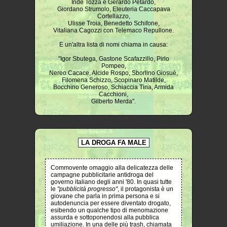
Iride Tozza e Gerardo Petardo,
Giordano Strumolo, Eleuteria Caccapava
Cortellazzo,
Ulisse Troia, Benedetto Schifone,
Vitaliana Cagozzi con Telemaco Repullone.
E un'altra lista di nomi chiama in causa:
"Igor Sbutega, Gastone Scafazzillo, Pirlo
Pompeo,
Nereo Cacace, Alcide Rospo, Sborlino Giosuè,
Filomena Schizzo, Scopinaro Matilde,
Bocchino Generoso, Schiaccia Tina, Armida
Cacchioni,
Gilberto Merda".
LA DROGA FA MALE
Commovente omaggio alla delicatezza delle
campagne pubblicitarie antidroga del
governo italiano degli anni '80. In quasi tutte
le
"pubblicità progresso"
, il protagonista è un
giovane che parla in prima persona e si
autodenuncia per essere diventato drogato,
esibendo un qualche tipo di menomazione
assurda e sottoponendosi alla pubblica
umiliazione. In una delle più trash, chiamata