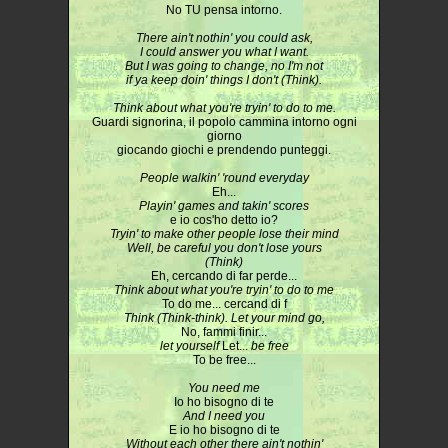
No TU pensa intorno.
There ain't nothin' you could ask,
I could answer you what I want.
But I was going to change, no I'm not
if ya keep doin' things I don't (Think).
Think about what you're tryin' to do to me.
Guardi signorina, il popolo cammina intorno ogni
giorno
giocando giochi e prendendo punteggi.
People walkin' 'round everyday
Eh...
Playin' games and takin' scores
e io cos'ho detto io?
Tryin' to make other people lose their mind
Well, be careful you don't lose yours
(Think)
Eh, cercando di far perde...
Think about what you're tryin' to do to me
To do me... cercand di f
Think (Think-think). Let your mind go,
No, fammi finir...
let yourself
Let...
be free
To be free...
You need me
Io ho bisogno di te
And I need you
E io ho bisogno di te
Without each other there ain't nothin'