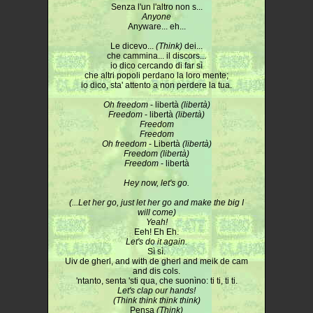
Senza l'un l'altro non s...
Anyone
Anyware... eh...
Le dicevo...
(Think)
dei...
che cammina... il discors...
io dico cercando di far sì
che altri popoli perdano la loro mente;
io dico, sta' attento a non perdere la tua.
Oh freedom
- libertà
(libertà)
Freedom
- libertà
(libertà)
Freedom
Freedom
Oh freedom
- Libertà
(libertà)
Freedom (libertà)
Freedom
- libertà
Hey now, let's go.
(...Let her go, just let her go and make the big I
will come)
Yeah!
Eeh! Eh Eh.
Let's do it again.
Sì sì.
Uiv de gherl, and with de gherl and meik de cam
and dis cols.
'ntanto, senta 'sti qua, che suonìno: ti ti, ti ti.
Let's clap our hands!
(Think think think think)
Pensa
(Think)