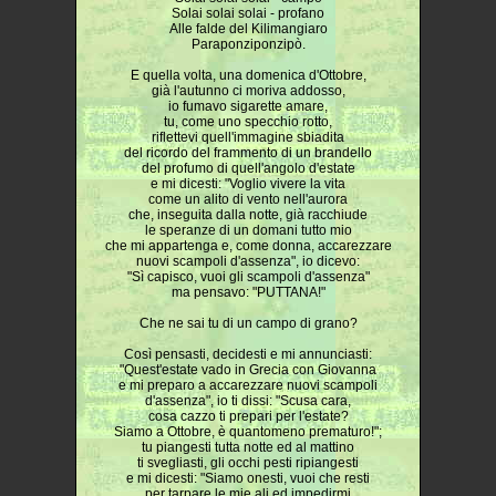
Solai solai solai - profano
Alle falde del Kilimangiaro
Paraponziponzipò.
E quella volta, una domenica d'Ottobre,
già l'autunno ci moriva addosso,
io fumavo sigarette amare,
tu, come uno specchio rotto,
riflettevi quell'immagine sbiadita
del ricordo del frammento di un brandello
del profumo di quell'angolo d'estate
e mi dicesti: "Voglio vivere la vita
come un alito di vento nell'aurora
che, inseguita dalla notte, già racchiude
le speranze di un domani tutto mio
che mi appartenga e, come donna, accarezzare
nuovi scampoli d'assenza", io dicevo:
"Sì capisco, vuoi gli scampoli d'assenza"
ma pensavo: "PUTTANA!"
Che ne sai tu di un campo di grano?
Così pensasti, decidesti e mi annunciasti:
"Quest'estate vado in Grecia con Giovanna
e mi preparo a accarezzare nuovi scampoli
d'assenza", io ti dissi: "Scusa cara,
cosa cazzo ti prepari per l'estate?
Siamo a Ottobre, è quantomeno prematuro!";
tu piangesti tutta notte ed al mattino
ti svegliasti, gli occhi pesti ripiangesti
e mi dicesti: "Siamo onesti, vuoi che resti
per tarpare le mie ali ed impedirmi