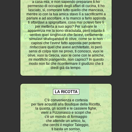
a casa mia, e non sapendo preparare ti ho
permesso di occuparti degli affari di cucina, ti ho
lasciato, sì, comprare tutto quello che mancava,
mentre io con la tua amica stavo lì a sacrificarmi a
parlare e ad ascoltare, e tu manco a farlo apposta
ti attardavi a spignattare, cosa mai potevo fare lì
per metterla a suo agio? Per salvare le
apparenza me la sono straciulata, però intanto li
sentivo quei singhiozzi che facevi, certamente
simulavi strafogandoti di olive, come se io non
capissi che l'avevi fatto apposta per potermi
rinfacciare quel che avevi architettato, io però
sensi di colpa non ne provo, ti conosco, vuoi le
olive, vuoi la Grecia, vuoi le cene con le amiche,
mi mortifichi piangendo, non capisci? In questo
modo non fai che riconfermare il giudizio che ti
diedi già da tempo.
LA RICOTTA
C'è convenienza e cortesia
per fare acquisti alla Boutique della Ricotta,
la qualità, gli sconti e le cassiere fighe,
vieni a Fizzonasco e scopri che
c'è un mondo di formaggio
che attende un amico, tu,
che cerchi il miglior Taleggio,
ti basta un sorriso,