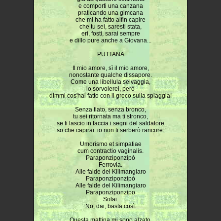
e comporti una canzana
praticando una gimcana
che mi ha fatto alfin capire
che tu sei, saresti stata,
eri, fosti, sarai sempre
e dillo pure anche a Giovana...
PUTTANA
Il mio amore, sì il mio amore,
nonostante qualche dissapore.
Come una libellula selvaggia,
io sorvolerei, però
dimmi cos'hai fatto con il greco sulla spiaggia!
Senza fiato, senza bronco,
tu sei ritornata ma ti stronco,
se ti lascio in faccia i segni del saldatore
so che capirai: io non ti serberò rancore.
Umorismo et simpatiae
cum contractio vaginalis.
Paraponziponzipò
Ferrovia.
Alle falde del Kilimangiaro
Paraponziponzipò
Alle falde del Kilimangiaro
Paraponziponzipo
Solai.
No, dai, basta così.
Questa mattina mi sono alzato,