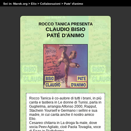
Sei in:
Marok.org
>
Elio
>
Collaborazioni
> Pate' d'animo
ROCCO TANICA PRESENTA
CLAUDIO BISIO
PATÉ D'ANIMO
Rocco Tanica è co-autore di tutti i brani, in più
canta e tastiera in Le donne di Tunisi, parla in
Guglielma, arrangia Alfonso 2000, Rapput,
Stachein Yourself e Germano i sellini e sua
madre, in cui canta anche il nostro amico
Elio.
Cesareo chitarra in La droga fa male, dove
vocia Peev Agliato, cioè Paola Tovaglia, voce