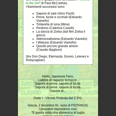
in the Dirt
"
di Paul McCartney.
I frammenti successivi sono:
Sapore di sale (Gino Paoli)
Pinne, fucile e occhiali (Edoardo
Vianello)
Tintarella di luna (Mina)
Perdono (Caterina Caselli)
La danza di Zorba (dal film Zorba il
greco)
Abbronzatissima (Edoardo Vianello)
I Watussi (Edoardo Vianello)
Questo piccolo grande amore
(Claudio Baglioni)
(tnx Don Diego, Eternauta, Grumo, Lelevez e
Robycagliari)
Hello, Japanese Fans.
Labbra di ragazze bonazze.
Sapore di pinne, sapore di fucile.
Sapore di pinne, sapore di fucile.
Sapore di...
Parte I - Vibrata Protesta del C.P.G.
Grecia, 2 dicembre 91, isola di FISTFAKOS.
I pescatori rispondono così:
"E quella volta una domenica di luglio