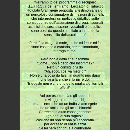
"Nell'ambito del programma di recupero
F.I.L.T.R.O., cioè Fermiamo I Leccatori di Tabacco
Rotolato Ora!, viene proposta la testimonianza di
un pericoloso consumatore di iniezioni di spinelli,
che interpreterà un motivetto didattico sulle
conseguenze dell'assunzione di droga. I segnali
acustici che sostituiscono i vocaboli più espliciti
sono posti da questo comitato a tutela della
sensibilità dell'ascoltatore"
Perché la droga fa male, io che mi feci e mi fo
sono costretto a cantarlo, per testimoniarlo,
la droga fa mal.
Però non è detto che insomma
"Come... non è detto che insomma?"
Però un consiglio vi do
"Ah, ecco, così va meglio!"
Non è una cosa da farsi, in quanto può darsi
che farsi fà si che si fa mi re do.
"E questo non è che uno delle migliaia di terribili
effetti!"
Voi per esempio fate gli studenti
e vi aggirate per i banchi,
quand'ecco che ad un tratto vi accorgete
che un'amica ha gli occhi bianchi!
Corretele in aiuto consegnandoci
i goldoni al suo ragazzo,
così che lui non debba più accecarla
per eccesso di entusiazzo!
Se lei però continua a continuare