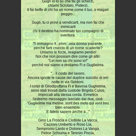
Gugli io lo so che fai gli scherzi,
chiami Scrotalo, Pisterzi,
ti fai beffe di chi ha un nome come il tuo, o magari
peggio...
Gugli, tu ci provi a vendicarti, ma non fai che
inimicarti
chi il destino ha nominato tuo compagno di
sventura.
Ti immagino fi...ehm...una donna piacente,
perché farti cruccio di un nome scadente?
Uniamo le forze, reagiamo perdio!
Noi che non possiam dire come gli altri:
"Lei non sa chi sono io!"
perché noi siamo e restiamo Fi e Guglielma.
"... il costo del lavoro.
Ancora ignote le cause del duplice suicidio di ieri
notte in via Goldoni.
I corpi di Gliodiputtana Fi e Bavosa Guglielma,
sono stati trovati dalla custode Brigida Culos,
impiccati alla stessa corda. Ermetico
l'estremo messaggio lasciato dai due, cioè:
"Guglielme ma melme, sont des mots qui vont tres
bien ensemble.
E fatelo sapere anche a..."
Gino La Froscia e Clotilde La Vacca,
Cazzoni Umberto e Roso Lia,
Sempronio Lardo e Dolores La Vanga,
Felice Schiuma e Teresio Piscia,