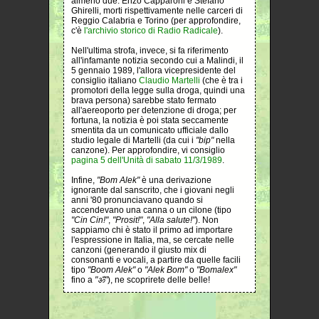
almeno due: Enzo Capparoni e Stefano
Ghirelli, morti rispettivamente nelle carceri di
Reggio Calabria e Torino (per approfondire,
c'è
l'archivio storico di Radio Radicale
).
Nell'ultima strofa, invece, si fa riferimento
all'infamante notizia secondo cui a Malindi, il
5 gennaio 1989, l'allora vicepresidente del
consiglio italiano
Claudio Martelli
(che è tra i
promotori della legge sulla droga, quindi una
brava persona) sarebbe stato fermato
all'aereoporto per detenzione di droga; per
fortuna, la notizia è poi stata seccamente
smentita da un comunicato ufficiale dallo
studio legale di Martelli (da cui i
"bip"
nella
canzone). Per approfondire, vi consiglio
pagina 5 dell'Unità di sabato 11/3/1989
.
Infine,
"Bom Alek"
è una derivazione
ignorante dal sanscrito, che i giovani negli
anni '80 pronunciavano quando si
accendevano una canna o un cilone (tipo
"Cin Cin!"
,
"Prosit!"
,
"Alla salute!"
). Non
sappiamo chi è stato il primo ad importare
l'espressione in Italia, ma, se cercate nelle
canzoni (generando il giusto mix di
consonanti e vocali, a partire da quelle facili
tipo
"Boom Alek"
o
"Alek Bom"
o
"Bomalex"
fino a
"ॐ"
), ne scoprirete delle belle!