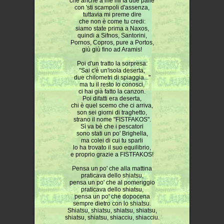
che anche a me mi fa due palle
con 'sti scampoli d'assenza,
tuttavia mi preme dire
che non è come tu credi:
siamo state prima a Naxos,
quindi a Sifnos, Santorini,
Pornos, Copros, pure a Portos,
giù giù fino ad Aramis!
Poi d'un tratto la sorpresa:
"Sai c'è un'isola deserta,
due chilometri di spiaggia..."
ma tu il resto lo conosci,
ci hai già fatto la canzon.
Poi difatti era deserta,
chi è quel scemo che ci arriva,
son sei giorni di traghetto,
strano il nome "FISTFAKOS".
Sì va bè che i pescatori
sono stati un po' Brighella,
ma colei di cui tu sparli
lo ha trovato il suo equilibrio,
e proprio grazie a FISTFAKOS!
Pensa un po' che alla mattina
praticava dello shiatsu,
pensa un po' che al pomeriggio
praticava dello shiatsu,
pensa un po' che dopocena
sempre dietro con lo shiatsu.
Shiatsu, shiatsu, shiatsu, shiatsu,
shiatsu, shiatsu, shiacciu, shiacciu.