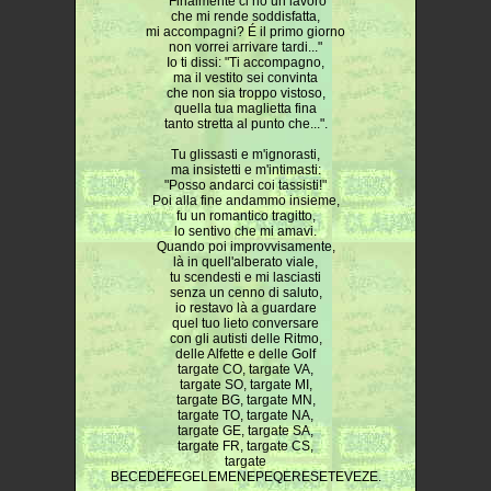
"Finalmente ci ho un lavoro
che mi rende soddisfatta,
mi accompagni? É il primo giorno
non vorrei arrivare tardi..."
Io ti dissi: "Ti accompagno,
ma il vestito sei convinta
che non sia troppo vistoso,
quella tua maglietta fina
tanto stretta al punto che...".
Tu glissasti e m'ignorasti,
ma insistetti e m'intimasti:
"Posso andarci coi tassisti!"
Poi alla fine andammo insieme,
fu un romantico tragitto,
lo sentivo che mi amavi.
Quando poi improvvisamente,
là in quell'alberato viale,
tu scendesti e mi lasciasti
senza un cenno di saluto,
io restavo là a guardare
quel tuo lieto conversare
con gli autisti delle Ritmo,
delle Alfette e delle Golf
targate CO, targate VA,
targate SO, targate MI,
targate BG, targate MN,
targate TO, targate NA,
targate GE, targate SA,
targate FR, targate CS,
targate
BECEDEFEGELEMENEPEQERESETEVEZE.