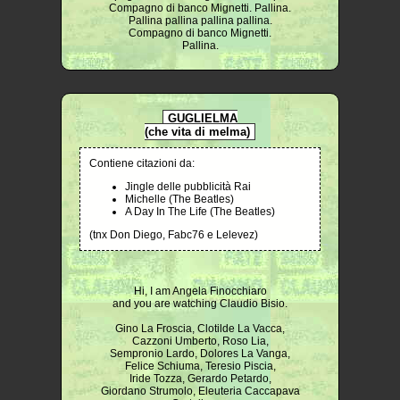
Compagno di banco Mignetti. Pallina.
Pallina pallina pallina pallina.
Compagno di banco Mignetti.
Pallina.
GUGLIELMA
(che vita di melma)
Contiene citazioni da:
Jingle delle pubblicità Rai
Michelle (The Beatles)
A Day In The Life (The Beatles)
(tnx Don Diego, Fabc76 e Lelevez)
Hi, I am Angela Finocchiaro
and you are watching Claudio Bisio.
Gino La Froscia, Clotilde La Vacca,
Cazzoni Umberto, Roso Lia,
Sempronio Lardo, Dolores La Vanga,
Felice Schiuma, Teresio Piscia,
Iride Tozza, Gerardo Petardo,
Giordano Strumolo, Eleuteria Caccapava