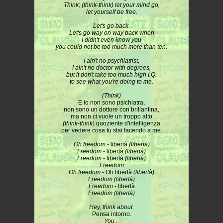
Think; (think-think) let your mind go,
let yourself be free.
Let's go back.
Let's go way on way back when
I didn't even know you
you could not be too much more than ten.
I ain't no psychiatrist,
I ain't no doctor with degrees,
but it don't take too much high I.Q.
to see what you're doing to me.
(Think)
E io non sono psichiatra,
non sono un dottore con brillantina,
ma non ci vuole un troppo alto
(think-think)
quoziente d'intelligenza
per vedere cosa tu stai facendo a me.
Oh freedom
- libertà
(libertà)
Freedom
- libertà
(libertà)
Freedom
- libertà
(libertà)
Freedom
Oh freedom
- Oh libertà
(libertà)
Freedom (libertà)
Freedom
- libertà
Freedom (libertà)
Hey, think about.
Pensa intorno.
You...