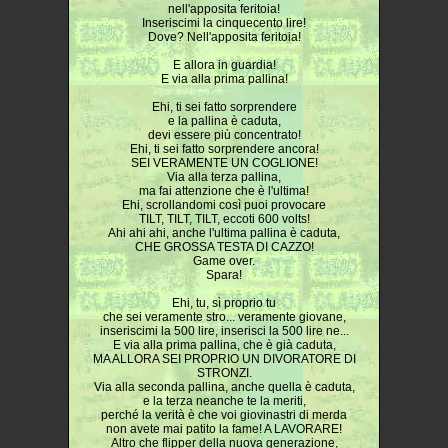
nell'apposita feritoia!
Inseriscimi la cinquecento lire!
Dove? Nell'apposita feritoia!
E allora in guardia!
E via alla prima pallina!
Ehi, ti sei fatto sorprendere
e la pallina è caduta,
devi essere più concentrato!
Ehi, ti sei fatto sorprendere ancora!
SEI VERAMENTE UN COGLIONE!
Via alla terza pallina,
ma fai attenzione che è l'ultima!
Ehi, scrollandomi così puoi provocare
TILT, TILT, TILT, eccoti 600 volts!
Ahi ahi ahi, anche l'ultima pallina è caduta,
CHE GROSSA TESTA DI CAZZO!
Game over.
Spara!
Ehi, tu, sì proprio tu
che sei veramente stro... veramente giovane,
inseriscimi la 500 lire, inserisci la 500 lire ne...
E via alla prima pallina, che è già caduta,
MA ALLORA SEI PROPRIO UN DIVORATORE DI
STRONZI.
Via alla seconda pallina, anche quella è caduta,
e la terza neanche te la meriti,
perché la verità è che voi giovinastri di merda
non avete mai patito la fame! A LAVORARE!
Altro che flipper della nuova generazione,