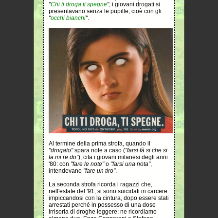
"
Chi ti droga ti spegne
"
, i giovani drogati si
presentavano senza le pupille, cioè con gli
"
occhi bianchi
"
.
Al termine della prima strofa, quando il
"drogato"
spara note a caso (
"farsi fà si che si
fa mi re do"
), cita i giovani milanesi degli anni
'80: con
"fare le note"
o
"farsi una nota"
,
intendevano
"fare un tiro"
.
La seconda strofa ricorda i ragazzi che,
nell'estate del '91, si sono suicidati in carcere
impiccandosi con la cintura, dopo essere stati
arrestati perché in possesso di una dose
irrisoria di droghe leggere; ne ricordiamo