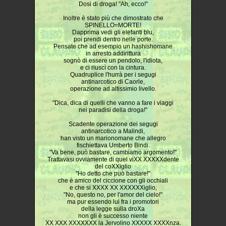
Dosi di droga! "Ah, ecco!"
Inoltre è stato più che dimostrato che
SPINELLO=MORTE!
Dapprima vedi gli elefanti blu,
poi prendi dentro nelle porte.
Pensate che ad esempio un hashishomane
in arresto addirittura
sognò di essere un pendolo, l'idiota,
e ci riuscì con la cintura.
Quadruplice l'hurrà per i segugi
antinarcotico di Caorle,
operazione ad altissimio livello.
"Dica, dica di quelli che vanno a fare i viaggi
nei paradisi della droga!"
Scadente operazione dei segugi
antinarcotico a Malindi,
han visto un marionomane che allegro
fischiettava Umberto Bindi.
"Va bene, può bastare, cambiamo argomento!"
Trattavasi ovviamente di quel viXX XXXXXdente
del coXXiglio
"Ho detto che può bastare!"
che è amico del ciccione con gli occhiali
e che si XXXX XX XXXXXXiglio,
"No, questo no, per l'amor del cielo!"
ma pur essendo lui fra i promotori
della legge sulla droXa
non gli è successo niente
XX XXX XXXXXXX la Jervolino XXXXX XXXXnza.