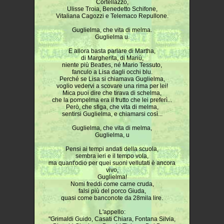
Cortellazzo,
Ulisse Troia, Benedetto Schifone,
Vitaliana Cagozzi e Telemaco Repullone.
Guglielma, che vita di melma.
Guglielma u.
E allora basta parlare di Martha,
di Margherita, di Mariù,
niente più Beatles, né Mario Tessuto,
fanculo a Lisa dagli occhi blu.
Perché se Lisa si chiamava Guglielma,
voglio vedervi a scovare una rima per lei!
Mica puoi dire che tirava di schelma,
che la pompelma era il frutto che lei preferì...
Però, che sfiga, che vita di melma,
sentirsi Guglielma, e chiamarsi così...
Guglielma, che vita di melma,
Guglielma, u
Pensi ai tempi andati della scuola,
sembra ieri e il tempo vola,
ma quant'odio per quei suoni vellutati è ancora
vivo,
Guglielma!
Nomi freddi come carne cruda,
falsi più del porco Giuda,
quasi come banconote da 28mila lire.
L'appello:
"Grimaldi Guido, Casati Chiara, Fontana Silvia,