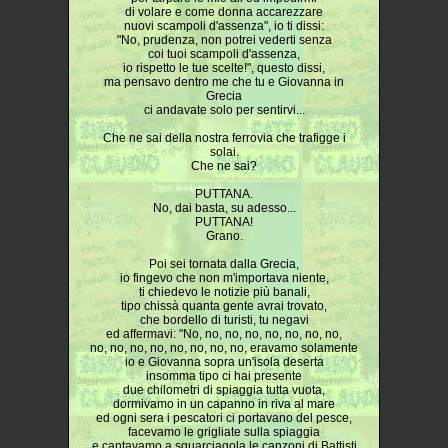
di volare e come donna accarezzare
nuovi scampoli d'assenza", io ti dissi:
"No, prudenza, non potrei vederti senza
coi tuoi scampoli d'assenza,
io rispetto le tue scelte!", questo dissi,
ma pensavo dentro me che tu e Giovanna in
Grecia
ci andavate solo per sentirvi...
Che ne sai della nostra ferrovia che trafigge i
solai.
Che ne sai?
PUTTANA.
No, dai basta, su adesso...
PUTTANA!
Grano.
Poi sei tornata dalla Grecia,
io fingevo che non m'importava niente,
ti chiedevo le notizie più banali,
tipo chissà quanta gente avrai trovato,
che bordello di turisti, tu negavi
ed affermavi: "No, no, no, no, no, no, no, no,
no, no, no, no, no, no, no, no, eravamo solamente
io e Giovanna sopra un'isola deserta
insomma tipo ci hai presente
due chilometri di spiaggia tutta vuota,
dormivamo in un capanno in riva al mare
ed ogni sera i pescatori ci portavano del pesce,
facevamo le grigliate sulla spiaggia
e cantavamo a squarciagola le canzoni di Battisti