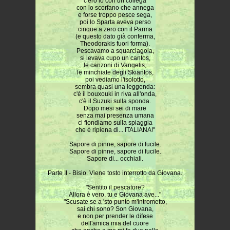
c'ero io con un collega
con lo scorfano che annega
e forse troppo pesce sega,
poi lo Sparta aveva perso
cinque a zero con il Parma
(e questo dato già conferma,
Theodorakis fuori forma).
Pescavamo a squarciagola,
si levava cupo un cantos,
le canzoni di Vangelis,
le minchiate degli Skiantos,
poi vediamo l'isolotto,
sembra quasi una leggenda:
c'è il bouxouki in riva all'onda,
c'è il Suzuki sulla sponda.
Dopo mesi sei di mare
senza mai presenza umana
ci fiondiamo sulla spiaggia
che è ripiena di... ITALIANA!"
Sapore di pinne, sapore di fucile.
Sapore di pinne, sapore di fucile.
Sapore di... occhiali.
Parte II - Bisio. Viene tosto interrotto da Giovana.
"Sentito il pescatore?
Allora è vero, tu e Giovana ave..."
"Scusate se a 'sto punto m'intrometto,
sai chi sono? Son Giovana,
e non per prender le difese
dell'amica mia del cuore