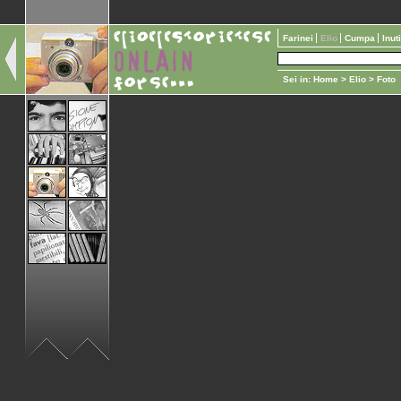
Farinei
Elio
Cumpa
Inut
Sei in:
Home
>
Elio
> Foto