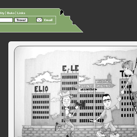
ility
Buko
Links