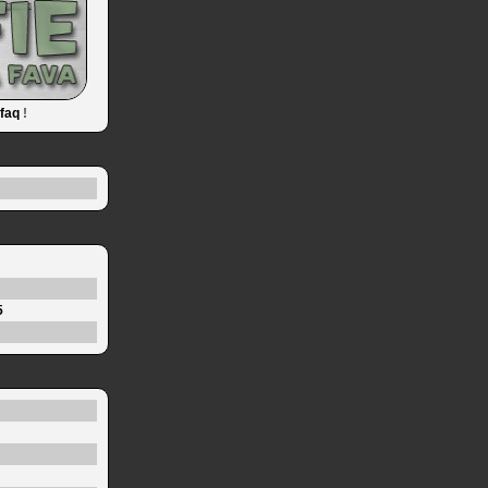
faq
!
5