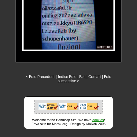
< Foto Precedenti
|
Indice Foto
|
Faq
|
Contatti
|
Foto
successive >
Welcome to the Handicap Site! We have
cookies
!
Fava skin for Marok.org - Design by MaRoK 2005