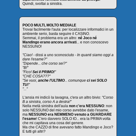
Quindi, svoltai a sinistra.
POCO MULTI, MOLTO MEDIALE
Trovai facilmente l'aula: per localizzare informatici in un
ambiente serio, basta seguire il CASINO.
Semmai, il problema era un altro:
né Joco né
Mandingo erano ancora arrivati
... e non conoscevo
NESSUNO!
"Ciao! -
dissi a uno sconosciuto
- In quanti siamo oggi a
dare l'esame?"
"Dipende... che corso sei?"
"B!"
"Fico!
Sei il PRIMO!
"
"CHE COSA???"
"Se vuoi,
anche l'ULTIMO
... comunque
ci sei SOLO
TU!
"
"..."
L'ansia mi indicò la lavagna, c'era un altro bivio:
"Corso
B a sinistra, corso A a destra!"
Nella metà sinistra dell'aula
non c'era NESSUNO
: non
solo NESSUNO del mio corso avrebbe dato l'esame,
ma
NESSUNO era NEMMENO venuto a GUARDARE
l'esame
! C'ero davvero SOLO IO... era la PRIMA volta
che mi capitava una cosa del genere.
Ma che CAZZO di fine avevano fatto Mandingo e Joco?
E tutti gli altri?