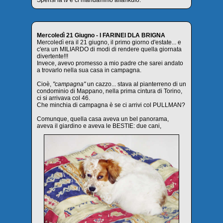
Spensi la tv e ci mandammo affankulo.
Mercoledì 21 Giugno - I FARINEI DLA BRIGNA
Mercoledì era il 21 giugno, il primo giorno d'estate... e
c'era un MILIARDO di modi di rendere quella giornata
divertente!!!
Invece, avevo promesso a mio padre che sarei andato
a trovarlo nella sua casa in campagna.
Cioè,
"campagna"
un cazzo... stava al pianterreno di un
condominio di Mappano, nella prima cintura di Torino,
ci si arrivava col 46.
Che minchia di campagna è se ci arrivi col PULLMAN?
Comunque, quella casa aveva un bel panorama,
aveva il giardino e aveva le BESTIE: due cani,