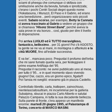
sciami di pheega che comunque ci skifava con
umiliazione anche da bevuta, fumata e ipnotizzata;
c'erano i pochi Centri Sociali degni questo nome:
l'Askatasuna, i Murazzi, El Paso e il Gabrio, ed erano
una benedizione... però organizzavano solo piccoli
eventi.
Sabato scorso
, per esempio,
Betty la Cannata
ci aveva trascinato al Gabrio
a vedere un gruppo che
si chiamava
"
HIsonz Street Band
"
, perché aveva la
sala prove in via Isonzo... così, giusto per dire il livello
di disperazione.
Poi
arriva LUGLIO ed è TUTTO meraviglioso,
fantastico, bellissimo
... per 31 giorni! Poi c'è AGOSTO,
la gente se ne va al mare, in montagna o affankulo
e la
città MUORE
, fino all'estate successiva.
E va be'... mancava poco. Pregustai il profumo dell'erba
che mi sarei fumato quella sera, per festeggiare il
primo esame AntiNaja del '95.
Pregustai il racconto: ne avrei pubblicato uno al mese,
per tutto il '95... e in quel momento stavo vivendo
giugno! Dai, cazzo, era un giorno epico, figata!!!
Poi l'ansia mi svegliò: eravamo già in piazza Castello.
Controllato libretto, carta, trattopen, zainochiuso,
nientelasciatosultram, mi incamminai per la galleria
Subalpina, sbucai in piazza Carlo Alberto e salutai
Palazzo Campana, in tutta la sua decadente bellezza.
Sulla parete di fronte, c'era appeso un manifesto
enorme:
martedì 20 giugno 1995, al Palastampa di
Torino, concerto di MARCO MASINI
.