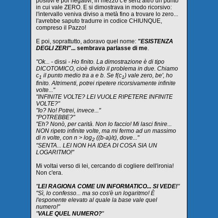
positivi e poi negativi, in mezzo c'è senz'altro un punto
in cui vale ZERO. E si dimostrava in modo ricorsivo:
l'intervallo veniva diviso a metà fino a trovare lo zero...
l'avrebbe saputo tradurre in codice CHIUNQUE,
compreso il Pazzo!
E poi, soprattutto, adoravo quel nome:
"ESISTENZA
DEGLI ZERI"
... sembrava parlasse di me
.
"Ok...
- dissi
- Ho finito. La dimostrazione è di tipo
DICOTOMICO, cioè divido il problema in due. Chiamo
c
il punto medio tra a e b. Se f(c
) vale zero, be', ho
1
1
finito. Altrimenti, potrei ripetere ricorsivamente infinite
volte..."
"INFINITE VOLTE? LEI VUOLE RIPETERE INFINITE
VOLTE?"
"Io? No! Potrei, invece..."
"POTREBBE?"
"Eh? Nonò, per carità. Non lo faccio! Mi lasci finire...
NON ripeto infinite volte, ma mi fermo ad un massimo
di n volte, con n > log
((b-a)/ε), dove..."
2
"SENTA... LEI NON HA IDEA DI COSA SIA UN
LOGARITMO!"
Mi voltai verso di lei, cercando di cogliere dell'ironia!
Non c'era.
"
LEI RAGIONA COME UN INFORMATICO... SI VEDE!
"
"Sì, lo confesso... ma so cos'è un logaritmo! È
l'esponente elevato al quale la base vale quel
numero!"
"
VALE QUEL NUMERO?
"