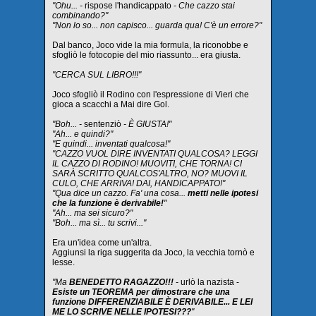
"Ohu... -
rispose l'handicappato
- Che cazzo stai
combinando?"
"Non lo so... non capisco... guarda qua! C'è un errore?"
Dal banco, Joco vide la mia formula, la riconobbe e
sfogliò le fotocopie del mio riassunto... era giusta.
"CERCA SUL LIBRO!!!"
Joco sfogliò il Rodino con l'espressione di Vieri che
gioca a scacchi a Mai dire Gol.
"Boh... -
sentenziò
- È GIUSTA!"
"Ah... e quindi?"
"E quindi... inventati qualcosa!"
"CAZZO VUOL DIRE INVENTATI QUALCOSA? LEGGI
IL CAZZO DI RODINO! MUOVITI, CHE TORNA! CI
SARÀ SCRITTO QUALCOS'ALTRO, NO? MUOVI IL
CULO, CHE ARRIVA! DAI, HANDICAPPATO!"
"Qua dice un cazzo. Fa' una cosa...
metti nelle ipotesi
che la funzione è derivabile!
"
"Ah... ma sei sicuro?"
"Boh... ma sì... tu scrivi..."
Era un'idea come un'altra.
Aggiunsi la riga suggerita da Joco, la vecchia tornò e
lesse.
"Ma
BENEDETTO RAGAZZO!!!
-
urlò la nazista -
Esiste un TEOREMA per dimostrare che una
funzione DIFFERENZIABILE È DERIVABILE... E LEI
ME LO SCRIVE NELLE IPOTESI???
"