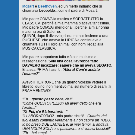
Mozart
e
Beethoven
, ed un merlo indiano che si
chiamava
Leopoldo
... come il padre di Mozart.
Mio padre ODIAVA la musica e SOPRATTUTTO la
CLASSICA, perché a mia mamma piaceva tantissimo.
Mio padre ODIAVA i meridionali, perché la mia nonna
materna era di Salerno.
QUINDI, dopo il divorzio, si era messo insieme a una
PUGLIESE, che amava la LIRICA e continuava a
chiamare TUTTI i loro animali con nomi legati alla
MUSICA CLASSICA.
Mio padre sopportava tutto ciò con mutismo e
rassegnazione.
Solo una cosa l'avrebbe fatto
DAVVERO incazzare: sapere che mi aveva SEGATO
.
E la sua PRIMA frase fu:
"
Allora! Com'è andato
l'esame?
"
Avevo il TERRORE che un giorno volesse vedere il
libretto, quindi non mentivo mai sul numero di esami: li
FRAMMENTAVO!
"Eh...
questo pezzo bene, dai!
"
"Come QUESTO PEZZO? Mi avevi detto che era
l'orale..."
"Sì.
Poi, c'è il laboratorio
..."
"Il LABORATORIO? -
mio padre sbuffò -
Guarda, dei
tuoi esami continuo veramente a non capire un TUBO.
Io ho preso DUE LAUREE e, ai miei tempi, si andava
UNA VOLTA SOLA e si passava... o si veniva bocciati!"
"Eh... bei tempi..."