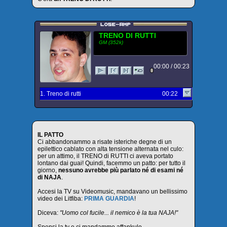
TRENO DI RUTTI
GM (352k)
00:00 / 00:23
1. Treno di rutti
00:22
IL PATTO
Ci abbandonammo a risate isteriche degne di un
epilettico cablato con alta tensione alternata nel culo:
per un attimo, il TRENO di RUTTI ci aveva portato
lontano dai guai! Quindi, facemmo un patto: per tutto il
giorno,
nessuno avrebbe più parlato né di esami né
di NAJA
.
Accesi la TV su Videomusic, mandavano un bellissimo
video dei Litfiba:
PRIMA GUARDIA
!
Diceva:
"Uomo col fucile... il nemico è la tua NAJA!"