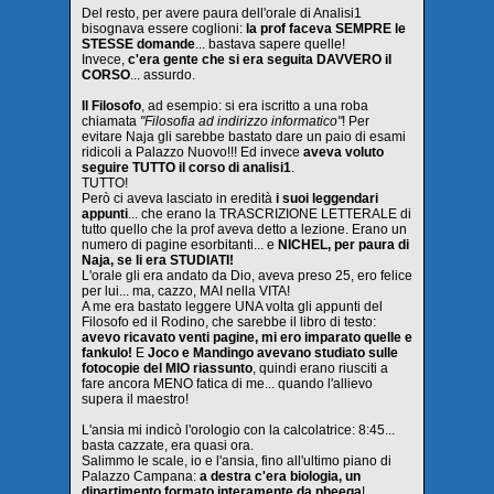
Del resto, per avere paura dell'orale di Analisi1
bisognava essere coglioni:
la prof faceva SEMPRE le
STESSE domande
... bastava sapere quelle!
Invece,
c'era gente che si era seguita DAVVERO il
CORSO
... assurdo.
Il Filosofo
, ad esempio: si era iscritto a una roba
chiamata
"Filosofia ad indirizzo informatico"
! Per
evitare Naja gli sarebbe bastato dare un paio di esami
ridicoli a Palazzo Nuovo!!! Ed invece
aveva voluto
seguire TUTTO il corso di analisi1
.
TUTTO!
Però ci aveva lasciato in eredità
i suoi leggendari
appunti
... che erano la TRASCRIZIONE LETTERALE di
tutto quello che la prof aveva detto a lezione. Erano un
numero di pagine esorbitanti... e
NICHEL, per paura di
Naja, se li era STUDIATI!
L'orale gli era andato da Dio, aveva preso 25, ero felice
per lui... ma, cazzo, MAI nella VITA!
A me era bastato leggere UNA volta gli appunti del
Filosofo ed il Rodino, che sarebbe il libro di testo:
avevo ricavato venti pagine, mi ero imparato quelle e
fankulo!
E
Joco e Mandingo avevano studiato sulle
fotocopie del MIO riassunto
, quindi erano riusciti a
fare ancora MENO fatica di me... quando l'allievo
supera il maestro!
L'ansia mi indicò l'orologio con la calcolatrice: 8:45...
basta cazzate, era quasi ora.
Salimmo le scale, io e l'ansia, fino all'ultimo piano di
Palazzo Campana:
a destra c'era biologia, un
dipartimento formato interamente da pheega
!