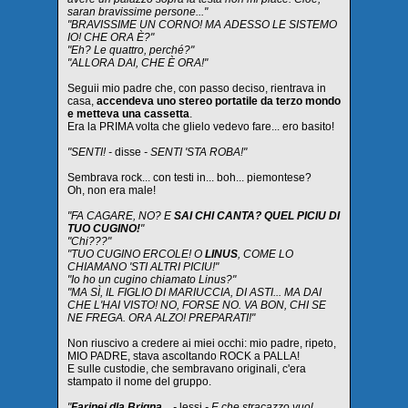
saran bravissime persone..."
"BRAVISSIME UN CORNO! MA ADESSO LE SISTEMO
IO! CHE ORA È?"
"Eh? Le quattro, perché?"
"ALLORA DAI, CHE È ORA!"
Seguii mio padre che, con passo deciso, rientrava in
casa,
accendeva uno stereo portatile da terzo mondo
e metteva una cassetta
.
Era la PRIMA volta che glielo vedevo fare... ero basito!
"SENTI! -
disse
- SENTI 'STA ROBA!"
Sembrava rock... con testi in... boh... piemontese?
Oh, non era male!
"FA CAGARE, NO? E
SAI CHI CANTA? QUEL PICIU DI
TUO CUGINO!
"
"Chi???"
"TUO CUGINO ERCOLE! O
LINUS
, COME LO
CHIAMANO 'STI ALTRI PICIU!"
"Io ho un cugino chiamato Linus?"
"MA SÌ, IL FIGLIO DI MARIUCCIA, DI ASTI... MA DAI
CHE L'HAI VISTO! NO, FORSE NO. VA BON, CHI SE
NE FREGA. ORA ALZO! PREPARATI!"
Non riuscivo a credere ai miei occhi: mio padre, ripeto,
MIO PADRE, stava ascoltando ROCK a PALLA!
E sulle custodie, che sembravano originali, c'era
stampato il nome del gruppo.
"
Farinei dla Brigna
... -
lessi
- E che stracazzo vuol