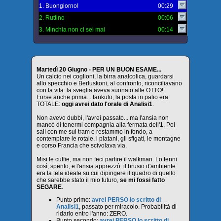
1. Buongiorno!
00:29
2. Ruttino
00:06
3. Minchia non ci sei mai
00:14
Martedì 20 Giugno - PER UN BUON ESAME...
Un calcio nei coglioni, la birra analcolica, guardarsi
allo specchio e Berluskoni, al confronto, riconciliavano
con la vita: la sveglia aveva suonato alle OTTO!
Forse anche prima... fankulo, la posta in palio era
TOTALE:
oggi avrei dato l'orale di Analisi1
.
Non avevo dubbi, l'avrei passato... ma l'ansia non
mancò di tenermi compagnia alla fermata dell'1. Poi
salì con me sul tram e restammo in fondo, a
contemplare le rotaie, i platani, gli sfigati, le montagne
e corso Francia che scivolava via.
Misi le cuffie, ma non feci partire il walkman. Lo tenni
così, spento, e l'ansia apprezzò: il brusio d'ambiente
era la tela ideale su cui dipingere il quadro di quello
che sarebbe stato il mio futuro,
se mi fossi fatto
SEGARE
.
Punto primo:
avrei PERSO lo scritto di
Analisi1
, passato per miracolo. Probabilità di
ridarlo entro l'anno: ZERO.
Punto secondo:
avrei PERSO lo scritto di