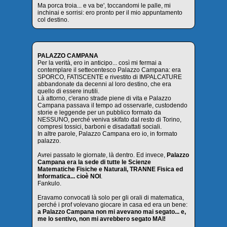
Ma porca troia... e va be', toccandomi le palle, mi
inchinai e sorrisi: ero pronto per il mio appuntamento
col destino.
PALAZZO CAMPANA
Per la verità, ero in anticipo... così mi fermai a
contemplare il settecentesco Palazzo Campana: era
SPORCO, FATISCENTE e rivestito di IMPALCATURE
abbandonate da decenni al loro destino, che era
quello di essere inutili.
Là attorno, c'erano strade piene di vita e Palazzo
Campana passava il tempo ad osservarle, custodendo
storie e leggende per un pubblico formato da
NESSUNO, perché veniva skifato dal resto di Torino,
compresi tossici, barboni e disadattati sociali.
In altre parole, Palazzo Campana ero io, in formato
palazzo.
Avrei passato le giornate, là dentro. Ed invece,
Palazzo
Campana era la sede di tutte le Scienze
Matematiche Fisiche e Naturali, TRANNE Fisica ed
Informatica... cioè NOI
.
Fankulo.
Eravamo convocati là solo per gli orali di matematica,
perché i prof volevano giocare in casa ed era un bene:
a Palazzo Campana non mi avevano mai segato... e,
me lo sentivo, non mi avrebbero segato MAI!