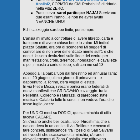
Analisi2
, COPIATO da GM! Probabilità di ridarlo
nella vita: ZERO.
Punto terzo:
sarei partito per NAJA!
Servivano
due esami l'anno... e non ne avrei avuto
NEANCHE UNO!
Ed il cazzeggio sarebbe finito, per sempre.
L'ansia mi invitò a controllare di avere libretto, carta e
trattopen e di avere chiuso bene lo zaino. Mi indicò
piazza Statuto, era ora di scendere! Mi suggerì di
controllare di non aver dimenticato niente sull'1 e che
non ci fossero deviazioni sulle linee del centro per
manifestazioni, crolli, terremoti, inondazioni e cavallette
e poi, rimasta a corto di idee, salì con me sul 13.
Appoggiai la barba fuori dal finestrino ed annusai l'aria:
era il 20 giugno, ultimo giorno di primavera... e
dappertutto, a Torino, c'era voglia di estate.
In via Pietro Micca, i vecchi portici erano foderati di
nuovi manifesti che GRIDAVANO cazzeggio: tra la
Pellerina, Collegno e i Murazzi, ci sarebbero state
musica e Calabria tutte le sere... non vedevo l'ora che
fosse luglio, cazzo!
Per UNDICI mesi su DODICI, questa minchia di città
faceva CAGARE.
Sì, c'erano anche bei locali... tipo l'Hiroshima, che si
nascondeva in un cortile di via Belfiore e cercava di
fare concerti, districandosi tra i tossici di San Salvario
ed i vecchi che scassavano la minchia; c'erano i
giovedì erasmus di Zona Castalia, che attiravano