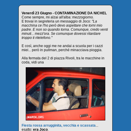
Venerdì 23 Giugno - CONTAMINAZIONE DA NICHEL
Come sempre, mi alzai all'alba: mezzogiorno.
E trovai in segreteria un messaggio di Joco:
"La
macchina ce l'ho però devo aspettare che torni mio
padre. E non so quando torna. Comunque, credo venti
minuti... mezz'ora. Se comunque dovessi ritardare
troppo ti ritelefono."
E così, anche oggi me ne andai a scuola per i cazzi
miei... però in pullman, perché minacciava pioggia.
Alla fermata del 2 di piazza Rivoli, tra le macchine in
coda, vidi una
Fiesta rossa arrugginita, vecchia e scassata
...
esatto:
era Joco
.