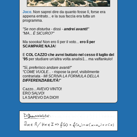
Joco
. Non saprei dire da quanto fosse lì, forse era
appena entrato... e la sua faccia era tutta un
programma.
"Se non disturba -
dissi
-
andrei avanti!
"
"MA... È SICURO?"
Ma soooka! Non ero lì per il voto...
ero lì per
SCAMPARE NAJA
!
E
COL CAZZO che avrei buttato nel cesso il luglio del
'95
per studiare un'altra volta analisi1... ma vaffankulo!
"Sì, preferisco andare avanti!"
"COME VUOLE... -
rispose la prof, visibilmente
contrariata
- MI SCRIVA LA FORMULA DELLA
DIFFERENZIABILITÀ!
"
Cazzo... AVEVO VINTO!
ERO SALVO!
LA SAPEVO DA DIO!!!