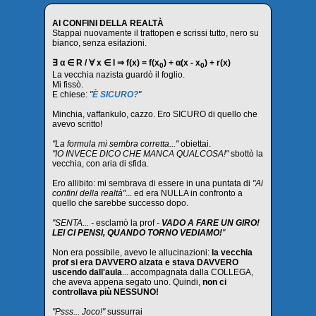
AI CONFINI DELLA REALTÀ
Stappai nuovamente il trattopen e scrissi tutto, nero su
bianco, senza esitazioni.
∃ α ∈ R / ∀ x ∈ I ⇒ f(x) = f(x
) + α(x - x
) + r(x)
0
0
La vecchia nazista guardò il foglio.
Mi fissò.
E chiese:
"
È SICURO?
"
Minchia, vaffankulo, cazzo. Ero SICURO di quello che
avevo scritto!
"La formula mi sembra corretta..."
obiettai.
"IO INVECE DICO CHE MANCA QUALCOSA!"
sbottò la
vecchia, con aria di sfida.
Ero allibito: mi sembrava di essere in una puntata di
"Ai
confini della realtà"
... ed era NULLA in confronto a
quello che sarebbe successo dopo.
"SENTA... -
esclamò la prof
-
VADO A FARE UN GIRO!
LEI CI PENSI, QUANDO TORNO VEDIAMO!
"
Non era possibile, avevo le allucinazioni:
la vecchia
prof si era DAVVERO alzata e stava DAVVERO
uscendo dall'aula
... accompagnata dalla COLLEGA,
che aveva appena segato uno. Quindi,
non ci
controllava più NESSUNO!
"Psss... Joco!"
sussurrai