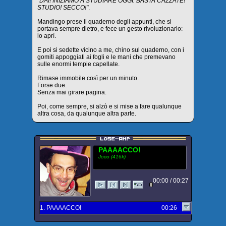
"DAI! INIZIAMO A STUDIARE OGGI. BASTA CAZZATE!
STUDIO! SECCO!"
.
Mandingo prese il quaderno degli appunti, che si
portava sempre dietro, e fece un gesto rivoluzionario:
lo aprì.
E poi si sedette vicino a me, chino sul quaderno, con i
gomiti appoggiati ai fogli e le mani che premevano
sulle enormi tempie capellate.
Rimase immobile così per un minuto.
Forse due.
Senza mai girare pagina.
Poi, come sempre, si alzò e si mise a fare qualunque
altra cosa, da qualunque altra parte.
PAAAACCO!
Joco (416k)
00:00 / 00:27
1. PAAAACCO!
00:26