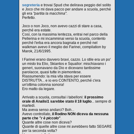
segreteria
e trovai Spud che delirava peggio del solito
e Joco che mi dava pacco per andare a scuola, perché
gli era
"partita la macchina"
.
Perfetto.
Joco o non Joco, non avevo cazzi di stare a casa,
perché era estate.
Così, con la massima lentezza, entrai nel parco della
Pellerina e mi incamminai verso la scuola, contento
perché l'erba era ancora bagnata e perché nel
walkman avevo il meglio dei Farinei, compilation by
Marok, 21/6/1995.
I Farinei erano davvero bravi, cazzo. Lo stile era un po'
un misto tra Elio, Skiantos e Squallor: mischiavano i
generi, suonavano da Dio e dicevano tantissime
parolacce, quasi tutte in piemontese.
Riassumendo: la mia vita stava per essere
DISTRUTTA... e io ero CONTENTO, perché c'era
un'ottima colonna sonora!
Ero matto da legare.
Arrivato a scuola, consultai i tabelloni:
il prossimo
orale di Analisi1 sarebbe stato il 18 luglio
... sempre di
martedì.
Ma aveva senso andarci? Boh...
Avevo controllato,
il Rodino NON diceva da nessuna
parte che
"r è piccolo"
.
Quante altre cose non diceva?
Quante di quelle altre cose mi avrebbero fatto SEGARE
per la seconda volta?