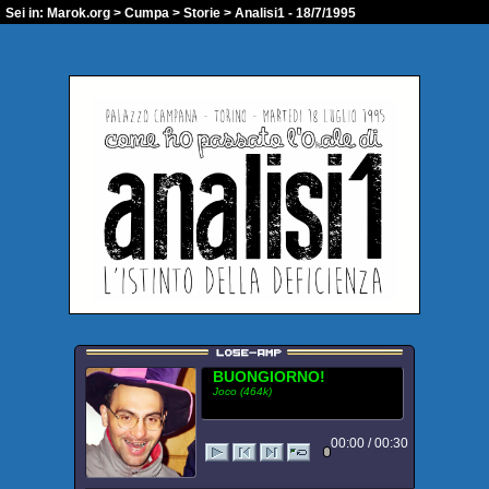
Sei in:
Marok.org
>
Cumpa
>
Storie
> Analisi1 - 18/7/1995
BUONGIORNO!
Joco (464k)
00:00 / 00:30