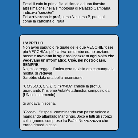
Posai il culo in prima fila, di fianco ad una finestra
altissima che, nella simbologia di Palazzo Campana,
indicava
"suicidio"
.
Poi
arrivarono le prof
, corso A e corso B, puntuali
come la cartolina di Naja.
L'APPELLO
Non avrei saputo dire quale delle due VECCHIE fosse
più VECCHIA o più cattiva: entrambe erano anziane,
basse e
avevano lo sguardo incazzato ogni volta che
vedevano un informatico. Cioè, nel nostro caso,
SEMPRE
!
No, mi correggo... l'unica vera nazista era comunque la
nostra, si vedeva!
Sarebbe stata una bella recensione.
"CORSO B, CHI È IL PRIMO?"
chiese la prof B,
guardando l'insieme AulaMetàSinistra, composto da
{UN solo elemento}.
Si andava in scena.
"Eccomi..."
risposi, camminando con passo veloce e
mandando affankulo Mandingo, Joco e tutti gli stronzi
col cognome compreso tra Faà e Nuzzuzzuzzu che
erano rimasti a casa.