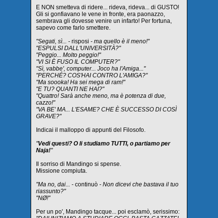
E NON smetteva di ridere... rideva, rideva... di GUSTO!
Gli si gonfiavano le vene in fronte, era paonazzo,
sembrava gli dovesse venire un infarto! Per fortuna,
sapevo come farlo smettere.
"Segati, sì... -
risposi
- ma quello è il meno!"
"ESPULSI DALL'UNIVERSITÀ?"
"Peggio... Molto peggio!"
"VI SI È FUSO IL COMPUTER?"
"Sì, vabbe', computer... Joco ha l'Amiga..."
"PERCHÉ? COS'HAI CONTRO L'AMIGA?"
"Ma soooka! Ha sei mega di ram!"
"E TU? QUANTI NE HAI?"
"Quattro! Sarà anche meno, ma è potenza di due,
cazzo!"
"VA BE' MA... L'ESAME? CHE È SUCCESSO DI COSÌ
GRAVE?"
Indicai il malloppo di appunti del Filosofo.
"
Vedi questi? O li studiamo TUTTI, o partiamo per
Naja!
"
Il sorriso di Mandingo si spense.
Missione compiuta.
"Ma no, dai... -
continuò
- Non dicevi che bastava il tuo
riassunto?"
"NØ!"
Per un po', Mandingo tacque... poi esclamò, serissimo: