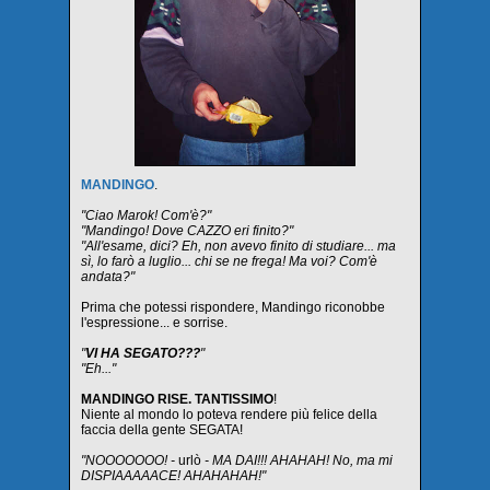
MANDINGO
.
"Ciao Marok! Com'è?"
"Mandingo! Dove CAZZO eri finito?"
"All'esame, dici? Eh, non avevo finito di studiare... ma
sì, lo farò a luglio... chi se ne frega! Ma voi? Com'è
andata?"
Prima che potessi rispondere, Mandingo riconobbe
l'espressione... e sorrise.
"
VI HA SEGATO???
"
"Eh..."
MANDINGO RISE. TANTISSIMO
!
Niente al mondo lo poteva rendere più felice della
faccia della gente SEGATA!
"NOOOOOOO! -
urlò
- MA DAI!!! AHAHAH! No, ma mi
DISPIAAAAACE! AHAHAHAH!"