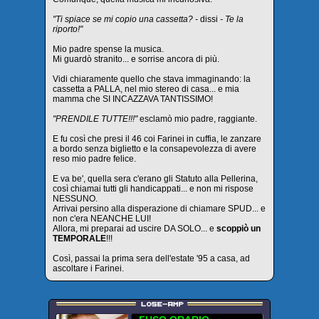
"Ti spiace se mi copio una cassetta? -
dissi
- Te la
riporto!"
Mio padre spense la musica.
Mi guardò stranito... e sorrise ancora di più.
Vidi chiaramente quello che stava immaginando: la
cassetta a PALLA, nel mio stereo di casa... e mia
mamma che SI INCAZZAVA TANTISSIMO!
"PRENDILE TUTTE!!!"
esclamò mio padre, raggiante.
E fu così che presi il 46 coi Farinei in cuffia, le zanzare
a bordo senza biglietto e la consapevolezza di avere
reso mio padre felice.
E va be', quella sera c'erano gli Statuto alla Pellerina,
così chiamai tutti gli handicappati... e non mi rispose
NESSUNO.
Arrivai persino alla disperazione di chiamare SPUD... e
non c'era NEANCHE LUI!
Allora, mi preparai ad uscire DA SOLO... e
scoppiò un
TEMPORALE
!!!
Così, passai la prima sera dell'estate '95 a casa, ad
ascoltare i Farinei.