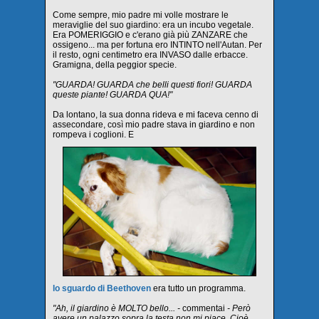
Come sempre, mio padre mi volle mostrare le
meraviglie del suo giardino: era un incubo vegetale.
Era POMERIGGIO e c'erano già più ZANZARE che
ossigeno... ma per fortuna ero INTINTO nell'Autan. Per
il resto, ogni centimetro era INVASO dalle erbacce.
Gramigna, della peggior specie.
"GUARDA! GUARDA che belli questi fiori! GUARDA
queste piante! GUARDA QUA!"
Da lontano, la sua donna rideva e mi faceva cenno di
assecondare, così mio padre stava in giardino e non
rompeva i coglioni. E
lo sguardo di Beethoven
era tutto un programma.
"Ah, il giardino è MOLTO bello... -
commentai
- Però
avere un palazzo sopra la testa non mi piace. Cioè,