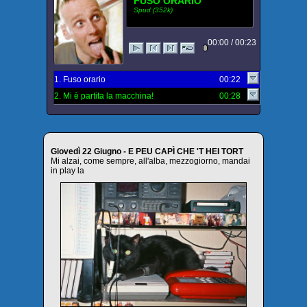
FUSO ORARIO
Spud (352k)
00:00 / 00:23
1. Fuso orario
00:22
2. Mi è partita la macchina!
00:28
Giovedì 22 Giugno - E PEU CAPÌ CHE 'T HEI TORT
Mi alzai, come sempre, all'alba, mezzogiorno, mandai
in play la