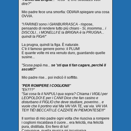
dire?"
Mio padre fece una smorfia: ODIAVA spiegare una cosa
OVVIA.
"I FARINEI sono i GIANBURRASCA -
rispose,
pensando di rendere tutto più chiaro -
Sì, insomma... i
DISCOLI... i MONELLI! E la BRIGNA è la PRUGNA...
quindi la FIGA!"
La prugna, quindi la figa. È naturale.
C'è il famoso genere porno: il PLUM!
E quante volte mi era venuto duro, guardando quelle
susine...
"Scusa papà ma...
se 'sti qua ti fan cagare, perché li
ascolti?
"
Mio padre rise... poi indicò il soffitto.
"
PER ROMPERE I COGLIONI!
"
"Eh???"
"Sai cosa fa il NAPULI qua sopra? Chiama i VIGILI per
LEOPOLDO! E per i CANI! Dice che fan casino e
disturbano il FIGLIO che deve studiare, poverino... e
vuole che li portino via! Ma VAI VIA TE, vai via. VAI VIA
TE!!! TIÉ! BECCATI LE CAZZATE IN PIEMONTESE!!!"
Il sorriso di mio padre ogni volta che riusciva a rompere
i coglioni riscaldava il cuore... era felicità, ma felicità
pura, distillata. Ero fiero di lui!
Comunque, quella musica mi incuriosiva.