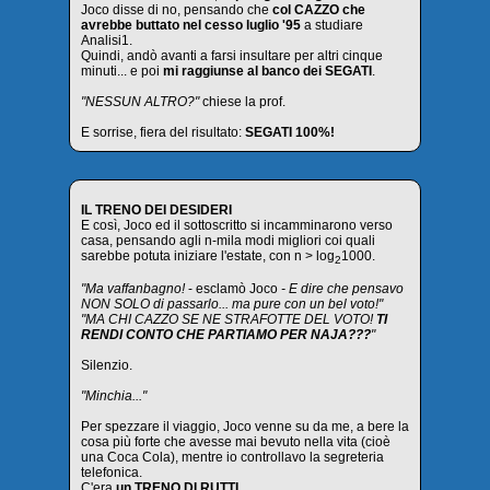
Joco disse di no, pensando che
col CAZZO che
avrebbe buttato nel cesso luglio '95
a studiare
Analisi1.
Quindi, andò avanti a farsi insultare per altri cinque
minuti... e poi
mi raggiunse al banco dei SEGATI
.
"NESSUN ALTRO?"
chiese la prof.
E sorrise, fiera del risultato:
SEGATI 100%!
IL TRENO DEI DESIDERI
E così, Joco ed il sottoscritto si incamminarono verso
casa, pensando agli n-mila modi migliori coi quali
sarebbe potuta iniziare l'estate, con n > log
1000.
2
"Ma vaffanbagno!
- esclamò Joco
- E dire che pensavo
NON SOLO di passarlo... ma pure con un bel voto!"
"MA CHI CAZZO SE NE STRAFOTTE DEL VOTO!
TI
RENDI CONTO CHE PARTIAMO PER NAJA???
"
Silenzio.
"Minchia..."
Per spezzare il viaggio, Joco venne su da me, a bere la
cosa più forte che avesse mai bevuto nella vita (cioè
una Coca Cola), mentre io controllavo la segreteria
telefonica.
C'era
un TRENO DI RUTTI
.