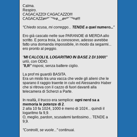
Calma.
Respiro.
CAGACAZZO! CAGACAZZO!!!
CAGACAZZø¤º°`°º¤ø,¸¸,ø¤º°`°º¤ø!!!
"Chiedo scusa, mi correggo...
TENDE a quel numero...
"
Ero già cascato nelle sue PARANOIE di MERDA allo
scritto. E porca troia, la conoscevo, adesso avrebbe
fatto una domanda impossibile, in modo da segarmi...
ero pronto al peggio.
"
MI CALCOLI IL LOGARITMO IN BASE 2 DI 1000!
"
urlò, con ODIO.
"
9,9!
"
risposi, senza battere ciglio.
La prof mi guardò BASITA.
Era un misto tra una vacca che vede gli alieni che le
sparano il raggio traente in culo ed Alessandro Haber
che si ritrova con il cazzo di fuori davanti alla
telecamera di Scherzi a Parte.
In realtà, il trucco era semplice:
ogni nerd sa a
memoria le potenze di 2
.
2 alla 10 fa 1024, 1000 è meno di 1024... quindi il
logaritmo fa 9,9.
O, meglio, pardon, scusatemi tantissimo... TENDE a
9,9.
"Controlli, se vuole..."
continuai.