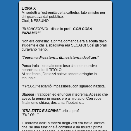
L'ORA X
Mi sedetti all'estremità della cattedra, lato sinistro per
chi guardava dal pubblico.
Cioè, NESSUNO.
"BUONGIORNO! -
disse la prof
-
CON COSA
INIZIAMO?
"
Non era cortesia: la prima domanda era a scelta dallo
studente e chi la sbagliava era SEGATO! Così gli orali
duravano meno.
"
Teorema di esstenz... di... esistenza degli zeri
"
Porca troia... ero talmente teso che non riuscivo
neanche a dire il TITOLO!
Al confronto, Fantozzi poteva tenere arringhe in
tribunale.
"PREGO!"
esclamò impassibile, con sguardo nazista.
Stappai il trattopen ed enunciai il teorema. Adesso che
avevo la penna in mano, ero a mio agio. Con voce
finalmente chiara, declamai l'ipotesi e...
"
STIA ZITTO E SCRIVA!
"
urlò la prof.
"Eh? Ok..."
Il Teorema dell'Esistenza degli Zeri era facile: diceva
che, se una funzione è continua e dà risultati prima