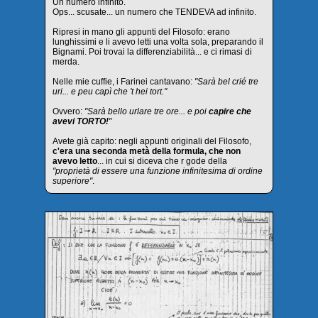
Un numero infinito.
Ops... scusate... un numero che TENDEVA ad infinito.
Ripresi in mano gli appunti del Filosofo: erano
lunghissimi e li avevo letti una volta sola, preparando il
Bignami. Poi trovai la differenziabilità... e ci rimasi di
merda.
Nelle mie cuffie, i Farinei cantavano:
"Sarà bel crié tre
uri... e peu capì che 't hei tort."
Ovvero:
"Sarà bello urlare tre ore... e poi
capire che
avevi TORTO!
"
Avete già capito: negli appunti originali del Filosofo,
c'era una seconda metà della formula, che non
avevo letto
... in cui si diceva che r gode della
"proprietà di essere una funzione infinitesima di ordine
superiore"
.