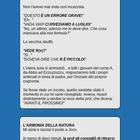
Non l'avevo mai vista così incazzata.
"QUESTO
È UN ERRORE GRAVE!
"
"Eh..."
"VADA VIA!!!
CI RIVEDIAMO A LUGLIO!
"
"No, un attimo, adesso me lo deve dire. Che cosa
mancava alla mia formula?"
La vecchia sbuffò.
"
VEDE R(x)?
"
"Sì..."
"DOVEVA DIRE CHE
R È PICCOLO!
"
L'intera aula si ammutolì... e tutti i giovani del corso A,
da Abbà ad Ezzuzzuzzu, ringraziarono tutti i propri
antenati in linea di padre, per l'iniziale del proprio
cognome.
Se fosse stato un incubo, quello sarebbe stato il
momento in cui mi sarei risvegliato. Invece, riuscii
distintamente a sentire la voce della prof, che diceva:
"AVANTI IL PROSSIMO!"
L'ARMONIA DELLA NATURA
Mi alzai e lasciai il posto a Joco.
In meno di dieci minuti,
la prof gli consigliò di ritirarsi
.