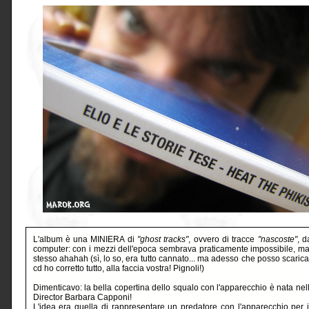
L'album è una MINIERA di
"ghost tracks"
, ovvero di tracce
"nascoste"
, d
computer: con i mezzi dell'epoca sembrava praticamente impossibile, ma i
stesso ahahah (sì, lo so, era tutto cannato... ma adesso che posso scarica
cd ho corretto tutto, alla faccia vostra! Pignoli!)
Dimenticavo: la bella copertina dello squalo con l'apparecchio è nata nella
Director Barbara Capponi!
L'idea era quella di rappresentare un predatore con l'apparecchio per i