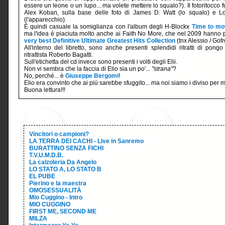
essere un leone o un lupo... ma volete mettere lo squalo?). Il fotoritocco f
Alex Koban, sulla base delle foto di James D. Watt (lo squalo) e Lo
(l'apparecchio).
È quindi casuale la somiglianza con l'album degli H-Blockx
Time to mo
ma l'idea è piaciuta molto anche ai Faith No More, che nel 2009 hanno 
very best Definitive Ultimate Greatest Hits Collection
(tnx Alessio / Gofr
All'interno del libretto, sono anche presenti splendidi ritratti di pong
ritrattista Roberto Bagatti.
Sull'etichetta del cd invece sono presenti i volti degli Elii.
Non vi sembra che la faccia di Elio sia un po'...
"strana"
?
No, perché... è
Giuseppe Bergomi
!
Elio era convinto che ai più sarebbe sfuggito... ma noi siamo i diviso per m
Buona lettura!!!
Vincitori o campioni?
LA TERRA DEI CACHI - Live in Sanremo
BURATTINO SENZA FICHI
T.V.U.M.D.B.
La calzoleria Da Angelo
LO STATO A, LO STATO B
EL PUBE
Pierino e la maestra
OMOSESSUALITÀ
Mio Cuggino - Intro
MIO CUGGINO
FIRST ME, SECOND ME
MILZA