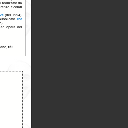
u realizzato da
renzo Scolari
ve
(del 1994),
pubblicato
The
o).
o ad opera del
eno, tié!