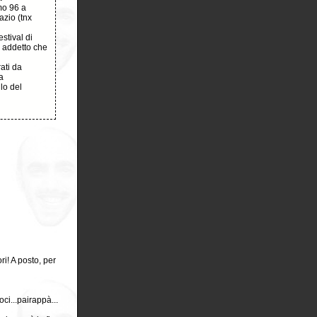
mo 96 a
azio (tnx
stival di
e addetto che
ati da
a
lo del
i! A posto, per
oci...pairappà...