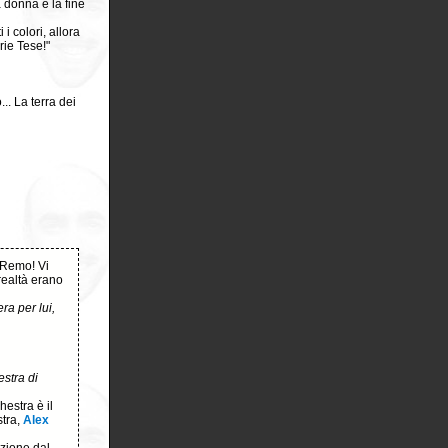
donna è la fine
i colori, allora
rie Tese!"
... La terra dei
anRemo! Vi
 realtà erano
ra per lui,
stra di
hestra è il
stra,
Alex