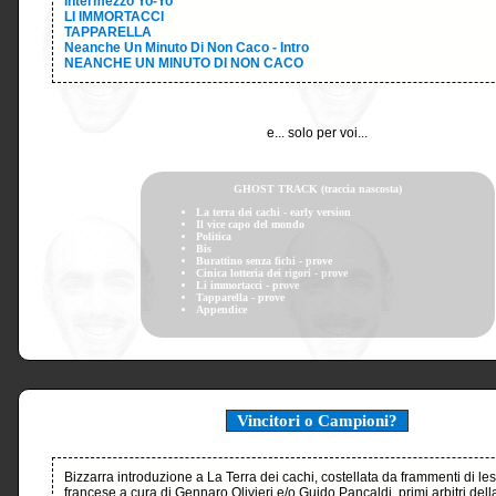
Intermezzo Yo-Yo
LI IMMORTACCI
TAPPARELLA
Neanche Un Minuto Di Non Caco - Intro
NEANCHE UN MINUTO DI NON CACO
e... solo per voi...
GHOST TRACK (traccia nascosta)
La terra dei cachi - early version
Il vice capo del mondo
Politica
Bis
Burattino senza fichi - prove
Cinica lotteria dei rigori - prove
Li immortacci - prove
Tapparella - prove
Appendice
Vincitori o Campioni?
Bizzarra introduzione a La Terra dei cachi, costellata da frammenti di le
francese a cura di Gennaro Olivieri e/o Guido Pancaldi, primi arbitri dell