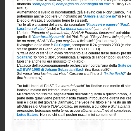
Il ritornello
"Italia sì, Italia no, Italia bum"
potrebbe forse aver preso ispira
ritornello
"
compagno sì, compagno no, compagno un caz
"
di Ricky Gia
Kraus)!
Aumentando il livello di improbabilità (già elevato con Ricky Gianco, in eff
potremmo anche cogliere un richiamo ad
"
Amore sì amore no
"
di Renat
Diego di Arezzo, ti vogliamo bene lo stesso!).
Tra le altre citazioni del testo, da segnalare
"
Papaveri e papere
"
(
Papi
),
Lacrima sul viso
"
(visto) e
"
La donna cannone
"
(cannolo)!
L'urlo in
"Primario sì, primario dai, AAAAH! Primario fantasma"
potrebbe 
quello di
"
Comfortably numb
"
dei Pink Floyd:
"Okay / Just a little pinpric
be no more, AAAH! / But you may feel a little sick"
(tnx Lorenzo).
Il visagista delle dive è
Gil Cagné
, scomparso il 24 gennaio 2003 (curio
stesso giorno di Gianni Agnelli - tnx D O N D I E G O).
"L'Italia non ci sta"
è un ovvio riferimento alla celebre frase dell'ex presi
Scalfaro
:
"Io non ci sto!"
, pronunciata all'epoca di Tangentopoli quando
fuori che anche lui era inquisito (tnx Fabio).
L'attacco dell'accompagnamento orchestrale ricorda l'aria della
Suite p
n.3 BWV 1068 di Johann Sebastian Bach
(tnx Bassista80).
Sul verso
"una lacrima sul visto"
, Cesareo cita l'intro di
"
In the flesh?
"
dei
(tnx Meemmow).
Tra tutti i brani di EelST,
"La terra dei cachi"
ha l'indiscusso merito di stim
fantasia malata dei lettori di marok.org.
Mi arrivano moltissime segnalazioni deliranti riguardo a questo brano, 
parte delle quali viene peraltro risolta tramite introduzione diretta nel ces
non è il caso del giovane Dannyarc, che vede nel titolo e nel testo un ri
all'Odissea di Omero (
"De' Lotofàgi, un popolo, a cui cibo è d'una pianta i
germoglio. Entrammo nella terra, acqua attignemmo..."
) ed al complesso
Lotus Eaters
. Non so chi sia il pusher ma... i miei complimenti!