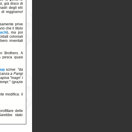
, già disco di
adri degli elii
 di reggiseno!
rosamente prive
o che il titolo
achi
), ma poi
ldati coloniali
bbero inventati
n Brothers. A
na pesca quasi
oup
scrive:
"da
vacanza a Parigi
capiva "magn' i
tempi."
(grazie
te modifica: il
rofittare delle
arebbe stato