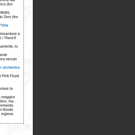
zione dal
nco (tnx
etti!),
o Zero (tnx
"
Una
rimandare a
k / There'll
samente, lo
dente
 era venuto
er orchestra
 Pink Floyd
olare la
la maggior
tino, ma...
ferimento
l florido
 inglese