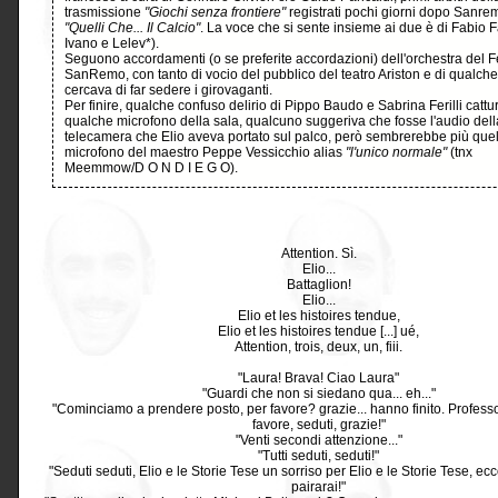
trasmissione
"Giochi senza frontiere"
registrati pochi giorni dopo Sanre
"Quelli Che... Il Calcio"
. La voce che si sente insieme ai due è di Fabio F
Ivano e Lelev*).
Seguono accordamenti (o se preferite accordazioni) dell'orchestra del Fe
SanRemo, con tanto di vocio del pubblico del teatro Ariston e di qualch
cercava di far sedere i girovaganti.
Per finire, qualche confuso delirio di Pippo Baudo e Sabrina Ferilli cattur
qualche microfono della sala, qualcuno suggeriva che fosse l'audio dell
telecamera che Elio aveva portato sul palco, però sembrerebbe più quel
microfono del maestro Peppe Vessicchio alias
"l'unico normale"
(tnx
Meemmow/D O N D I E G O).
Attention. Sì.
Elio...
Battaglion!
Elio...
Elio et les histoires tendue,
Elio et les histoires tendue [...] ué,
Attention, trois, deux, un, fiii.
"Laura! Brava! Ciao Laura"
"Guardi che non si siedano qua... eh..."
"Cominciamo a prendere posto, per favore? grazie... hanno finito. Professor
favore, seduti, grazie!"
"Venti secondi attenzione..."
"Tutti seduti, seduti!"
"Seduti seduti, Elio e le Storie Tese un sorriso per Elio e le Storie Tese, ecc
pairarai!"