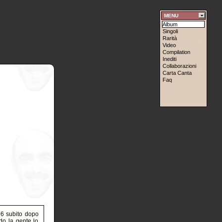
MENU
Album
Singoli
Rarità
Video
Compilation
Inediti
Collaborazioni
Carta Canta
Faq
96 subito dopo
do la gente lo