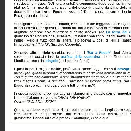
chiedeva nei negozi NON era pronto!) e comunque, dopo pochissimi mesi
platino. Chi si ricorda la consegna del disco di platino da parte delle m
durante il mitico live al Forum di Assago? Dai, il concerto con le tende
Ecco, appunto... bravi!
Sul significato del titolo dell'album, circolano varie leggende, tutte rigo
di fondamento; per questo, iniziamo da una a caso: voci di corridoio narran
originale sarebbe dovuto essere
"Eat the Khakis"
(da
La terra dei c
qualcuno fece notare che, all'estero, i
"Khakis"
non sono i cachi, bensì i so
inglesi. Però il frutto con la lettera H piaceva! E così, gli elii si sare
l'improbabile
"PHIKIS"
. (tnx Ugo Coppola).
Secondo altri, il titolo sarebbe ispirato ad
"
Eat a Peach
"
degli Allma
sostegno di questa tesi, la
grafica della copertina
, che raffigura u
identica al caco del
singolo
(tnx Lorenzo Bonci).
Il premio per il miglior delirio, però, va al prode Biggo, che sul
newsgr
piccoli (ah, quanti ricordi!) ci raccontavamo la barzelletta dell'italiano in 
con la guida che continuava a dire "magnifique! magnifique!", e l'italiano 
fich'! magna i fichi!", e giu' fichi. Pero' non mi ricordo come finiva. Bei 
Biggo, di cuore... ma drogarti come tutti gli altri no?)
In epoca recente, è poi uscita una ristampa in digipack, con un'importan
titolo dell'album è diventato
"HEAT THE PHIKIS"
.
Ovvero:
"SCALDA I FICHI"
.
Questa versione è poi stata ritirata dal mercato, quindi lungi da me app
circostanze e comprarmene una copia prima della distruzione! S
gravissimo! Per chi mi avete preso? Comunque, eccola qua: