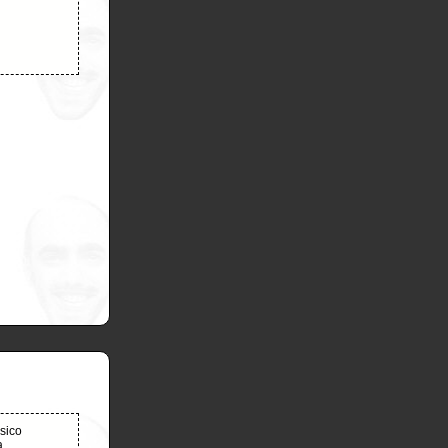
ssico
a