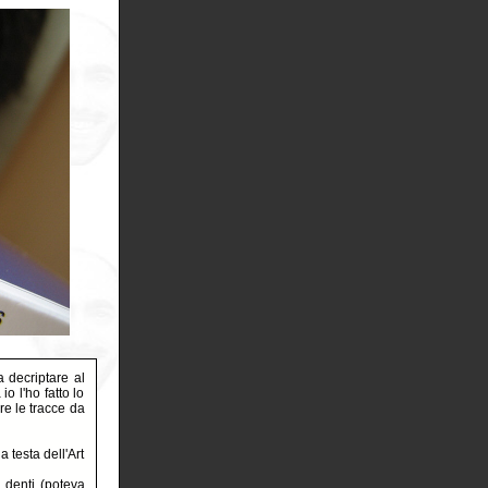
a decriptare al
o l'ho fatto lo
re le tracce da
 testa dell'Art
 denti (poteva