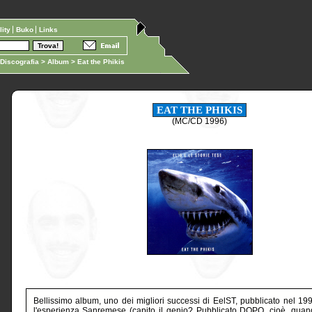
ility
Buko
Links
Discografia
>
Album
> Eat the Phikis
EAT THE PHIKIS
(MC/CD 1996)
Bellissimo album, uno dei migliori successi di EelST, pubblicato nel 19
l'esperienza Sanremese (capito il genio? Pubblicato DOPO, cioè, quan