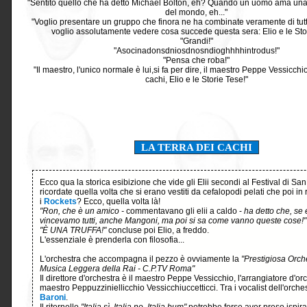
"Sentito quello che ha detto Michael Bolton, eh? Quando un uomo ama una 
del mondo, eh..."
"Voglio presentare un gruppo che finora ne ha combinate veramente di tutti 
voglio assolutamente vedere cosa succede questa sera: Elio e le Sto
"Grandi!"
"Asocinadonsdniosdnosndioghhhhintrodus!"
"Pensa che roba!"
"Il maestro, l'unico normale è lui,si fa per dire, il maestro Peppe Vessicchio
cachi, Elio e le Storie Tese!"
LA TERRA DEI CACHI
Ecco qua la storica esibizione che vide gli Elii secondi al Festival di S
ricordate quella volta che si erano vestiti da cefalopodi pelati che poi in
i
Rockets
? Ecco, quella volta là!
"Ron, che è un amico -
commentavano gli elii a caldo -
ha detto che, se e
vincevamo tutti, anche Mangoni, ma poi si sa come vanno queste cose!"
"È UNA TRUFFA!"
concluse poi Elio, a freddo.
L'essenziale è prenderla con filosofia...
L'orchestra che accompagna il pezzo è ovviamente la
"Prestigiosa Orche
Musica Leggera della Rai - C.P.TV Roma"
Il direttore d'orchestra è il maestro Peppe Vessicchio, l'arrangiatore d'orc
maestro Peppuzziniellicchio Vessicchiuccetticci. Tra i vocalist dell'orche
Baroni
.