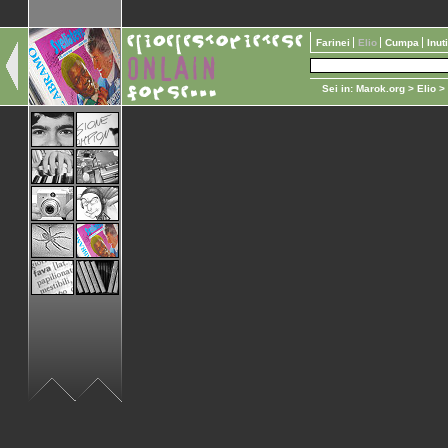
Farinei
Elio
Cumpa
Inut
Sei in:
Marok.org
>
Elio
>