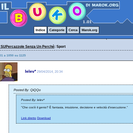
Indice
Categorie
Cerca
Marok.org
 SUPercazzole Senza Un Perché
: Sport
01 a 1050 su 1125
lelev*
29/04/2014, 20:34
Posted By: QiQQo
Posted By: lelev*
"Che cos'è il genio? È fantasia, intuizione, decisione e velocità d'esecuzione."
Link diretto
Download