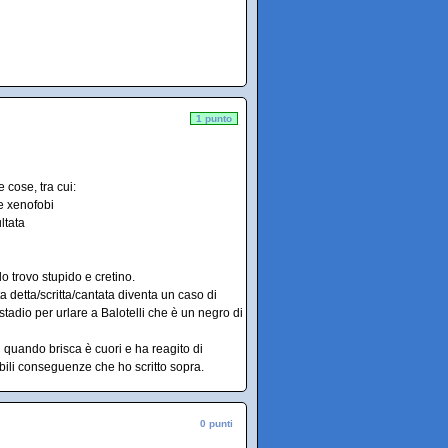
1 punto
 cose, tra cui:
 e xenofobi
ltata
o trovo stupido e cretino.
a detta/scritta/cantata diventa un caso di
 stadio per urlare a Balotelli che è un negro di
ri quando brisca è cuori e ha reagito di
ili conseguenze che ho scritto sopra.
0 punti