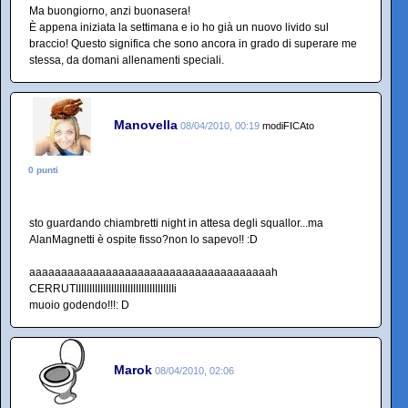
Ma buongiorno, anzi buonasera!
È appena iniziata la settimana e io ho già un nuovo livido sul
braccio! Questo significa che sono ancora in grado di superare me
stessa, da domani allenamenti speciali.
Manovella
08/04/2010, 00:19
modiFICAto
0 punti
sto guardando chiambretti night in attesa degli squallor...ma
AlanMagnetti è ospite fisso?non lo sapevo!! :D
aaaaaaaaaaaaaaaaaaaaaaaaaaaaaaaaaaaaaah
CERRUTIIIIIIIIIIIIIIIIIIIIIIIIIIIIIIIIIIIIi
muoio godendo!!!: D
Marok
08/04/2010, 02:06