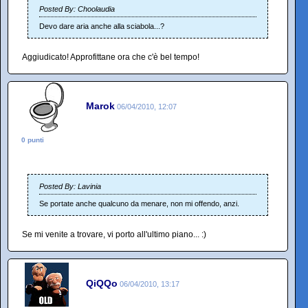
Posted By: Choolaudia
Devo dare aria anche alla sciabola...?
Aggiudicato! Approfittane ora che c'è bel tempo!
Marok
06/04/2010, 12:07
0 punti
Posted By: Lavinia
Se portate anche qualcuno da menare, non mi offendo, anzi.
Se mi venite a trovare, vi porto all'ultimo piano... :)
QiQQo
06/04/2010, 13:17