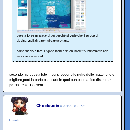
questa forse mi piace di più perchè si vede che è acqua di
piscina...nell'altra non si capisce tanto.
come faccio a fare il rigone bianco fin oai bordi??? mmmmmh non
so se mi convince!
secondo me questa foto in cui si vedono le righe delle mattonelle è
migliore,però la parte blu scuro in quel punto della foto distrae un
po' dal resto. Poi vedi tu
Choolaudia
05/04/2010, 21:28
0 punti