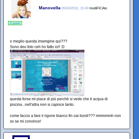
Manovella
05/04/2010, 15:40
modiFICAto
2 punti
o meglio questa imamgine qui???
Sono deu foto ceh ho fatto io!! :D
questa forse mi piace di più perchè si vede che è acqua di
piscina...nell'altra non si capisce tanto.
come faccio a fare il rigone bianco fin oai bordi??? mmmmmh non
so se mi convince!