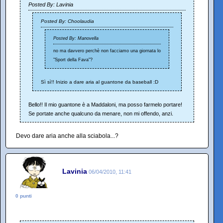
Posted By: Lavinia
Posted By: Choolaudia
Posted By: Manovella
no ma davvero perchè non facciamo una giornata lo
"Sport della Fava"?
Sì sì!! Inizio a dare aria al guantone da baseball :D
Bello!! Il mio guantone è a Maddaloni, ma posso farmelo portare!
Se portate anche qualcuno da menare, non mi offendo, anzi.
Devo dare aria anche alla sciabola...?
Lavinia
06/04/2010, 11:41
0 punti