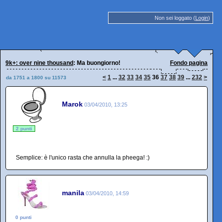
Non sei loggato (
Login
)
9k+: over nine thousand
: Ma buongiorno!
Fondo pagina
<
1
...
32
33
34
35
36
37
38
39
...
232
>
da 1751 a 1800 su 11573
Marok
03/04/2010, 13:25
2 punti
Semplice: è l'unico rasta che annulla la pheega! :)
manila
03/04/2010, 14:59
0 punti