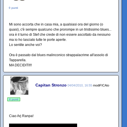
0 punti
Mi sono accorta che in casa mia, a qualsiasi ora del giorno (o
quasi), c'è sempre qualcuno che prorompe in un tristissimo blues...
ora è il turno di Stef che crede di non essere ascoltato da nessuno
ma io ho lasciato tutte le porte aperte.
Lo sentite anche voi?
Ora è passato dal blues malinconico strappalacrime all'assolo di
Tapparella.
MA DECIDITI!!!
Capitan Stronzo
04/04/2010, 16:55
modiFICAto
6 punti
Ciao Arj Ranpa!