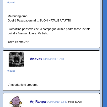
0 punti
Ma buongiorno!
Oggi è Pasqua, quindi... BUON NATALE A TUTTI!
Stamattina pensavo che la compagna di mio padre fosse incinta,
poi alla fine non lo era. Va beh...
'azzo c'entra???
Anovex
04/04/2010, 12:13
0 punti
L'importante è crederci.
Arj Ranpa
04/04/2010, 12:40
modiFICAto