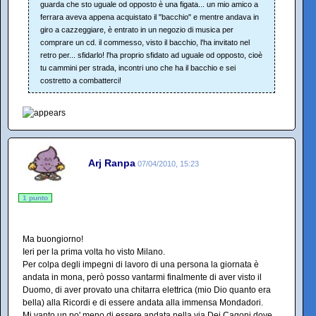
guarda che sto uguale od opposto è una figata... un mio amico a
ferrara aveva appena acquistato il "bacchio" e mentre andava in
giro a cazzeggiare, è entrato in un negozio di musica per
comprare un cd. il commesso, visto il bacchio, l'ha invitato nel
retro per... sfidarlo! l'ha proprio sfidato ad uguale od opposto, cioè
tu cammini per strada, incontri uno che ha il bacchio e sei
costretto a combatterci!
Arj Ranpa
07/04/2010, 15:23
1 punto
Ma buongiorno!
Ieri per la prima volta ho visto Milano.
Per colpa degli impegni di lavoro di una persona la giornata è
andata in mona, però posso vantarmi finalmente di aver visto il
Duomo, di aver provato una chitarra elettrica (mio Dio quanto era
bella) alla Ricordi e di essere andata alla immensa Mondadori.
Mi vanto un po' meno di essere andata nella via Dei Cagoni dove