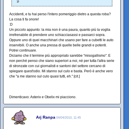
:p
Accidenti, e tu hai perso l'intero pomeriggio dietro a questa roba?
La cosa ti fa onore!
:D
Un piccolo appunto: la mia non è una paura, quanto più la voglia
irrefrenabile di prendere uno schiacciasassi e passarci sopra.
Oppure uno di quei macchinari che usano per fare a cubetti le auto
inservibili. O anche una pressa di quelle belle grandi e potenti.
Potrei continuare.
Diciamo che il termine più appropriato sarebbe "misogallismo". E
non perché penso che siano superiori a noi, né per tutta l'altra serie
di stronzate con cui giornalisti e santoni del settore cercano di
spiegare quest'odio. Mi stanno sul culo e basta. Però è anche vero
che "a me stanno sul culo quasi tutti, eh." [cit.]
Dimenticavo: Asterix e Obelix mi piacciono.
Arj Ranpa
04/04/2010, 11:45