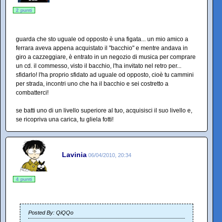
2 punti
guarda che sto uguale od opposto è una figata... un mio amico a
ferrara aveva appena acquistato il "bacchio" e mentre andava in
giro a cazzeggiare, è entrato in un negozio di musica per comprare
un cd. il commesso, visto il bacchio, l'ha invitato nel retro per...
sfidarlo! l'ha proprio sfidato ad uguale od opposto, cioè tu cammini
per strada, incontri uno che ha il bacchio e sei costretto a
combatterci!
se batti uno di un livello superiore al tuo, acquisisci il suo livello e,
se ricopriva una carica, tu gliela fotti!
Lavinia
06/04/2010, 20:34
4 punti
Posted By: QiQQo