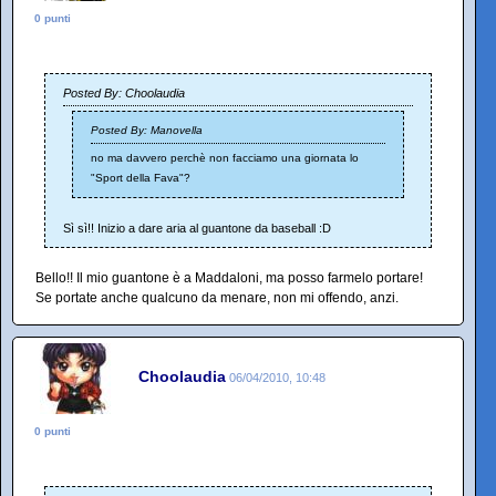
0 punti
Posted By: Choolaudia
Posted By: Manovella
no ma davvero perchè non facciamo una giornata lo
"Sport della Fava"?
Sì sì!! Inizio a dare aria al guantone da baseball :D
Bello!! Il mio guantone è a Maddaloni, ma posso farmelo portare!
Se portate anche qualcuno da menare, non mi offendo, anzi.
Choolaudia
06/04/2010, 10:48
0 punti