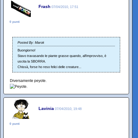
Frash
07/04/2010, 17:51
0 punti
Posted By: Marok
Buongiorno!
Stavo travasando le piante grasse quando, all'improvviso, è
uscita la SBORRA.
Chissà, forse ho reso felici delle creature...
Diversamente peyote.
Lavinia
07/04/2010, 19:48
0 punti