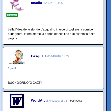
manila
05/04/2010, 11:50
2 punti
bella l'idea dello sfondo d'acqua! io invece di togliere la cornice
allungherei lateralmente la banda bianca fino alle estremità della
pagina
Pasquale
05/04/2010, 11:53
0 punti
BUONGIORNO 'O CAZZ'!
WordArt
05/04/2010, 15:35
modiFICAto