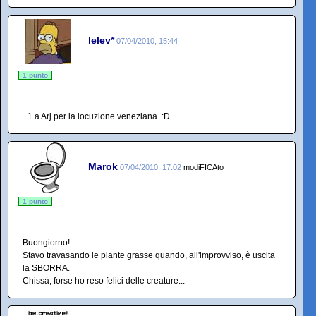
lelev*
07/04/2010, 15:44
1 punto
+1 a Arj per la locuzione veneziana. :D
Marok
07/04/2010, 17:02
modiFICAto
1 punto
Buongiorno!
Stavo travasando le piante grasse quando, all'improvviso, è uscita
la SBORRA.
Chissà, forse ho reso felici delle creature...