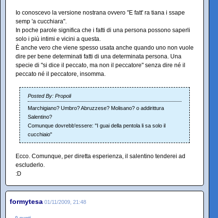
Io conoscevo la versione nostrana ovvero "E fatt' ra tiana i ssape
semp 'a cucchiara".
In poche parole significa che i fatti di una persona possono saperli
solo i più intimi e vicini a questa.
È anche vero che viene spesso usata anche quando uno non vuole
dire per bene determinati fatti di una determinata persona. Una
specie di "si dice il peccato, ma non il peccatore" senza dire né il
peccato né il peccatore, insomma.
Posted By: Propoli
Marchigiano? Umbro? Abruzzese? Molisano? o addirittura
Salentino?
Comunque dovrebb'essere: "I guai della pentola li sa solo il
cucchiaio"
Ecco. Comunque, per diretta esperienza, il salentino tenderei ad
escluderlo.
:D
formytesa
01/11/2009, 21:48
0 punti