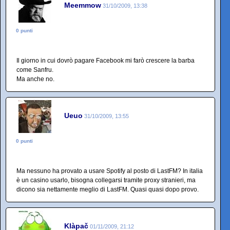
Meemmow
31/10/2009, 13:38
0 punti
Il giorno in cui dovrò pagare Facebook mi farò crescere la barba
come Sanfru.
Ma anche no.
Ueuo
31/10/2009, 13:55
0 punti
Ma nessuno ha provato a usare Spotify al posto di LastFM? In italia
è un casino usarlo, bisogna collegarsi tramite proxy stranieri, ma
dicono sia nettamente meglio di LastFM. Quasi quasi dopo provo.
Klàpač
01/11/2009, 21:12