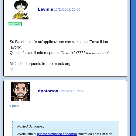
Lavinia
12/11/2009, 20:30
2 punti
Su Facebook c'è un'applicazione che si chiama "Trova il tuo
lavoro".
Questo è stato il mio responso: "
lavoro io???? ma anche no
".
Mi fa che frequento troppo marok.org!
:D
doctorrox
12/11/2009, 22:29
0 punti
Posted By: Klàpatʃ
Avete letto di
questo simpatico concorso
indetto da Last Fm e da