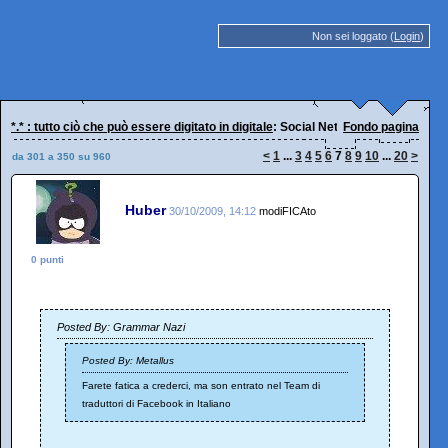
Non sei loggato (
Login
)
*.* : tutto ciò che può essere digitato in digitale
: Social Network a go go
Fondo pagina
<
1
...
3
4
5
6
7
8
9
10
...
20
>
da 301 a 350 su 960
Huber
30/10/2009, 14:12
modiFICAto
0 punti
Posted By: Grammar Nazi
Posted By: Metallus
Farete fatica a crederci, ma son entrato nel Team di
traduttori di Facebook in Italiano