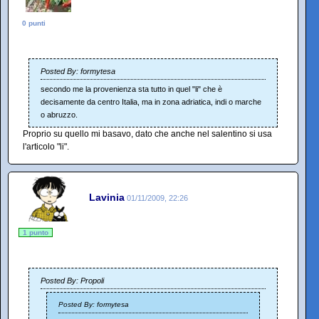
0 punti
Posted By: formytesa
secondo me la provenienza sta tutto in quel "li" che è
decisamente da centro Italia, ma in zona adriatica, indi o marche
o abruzzo.
Proprio su quello mi basavo, dato che anche nel salentino si usa
l'articolo "li".
Lavinia
01/11/2009, 22:26
1 punto
Posted By: Propoli
Posted By: formytesa