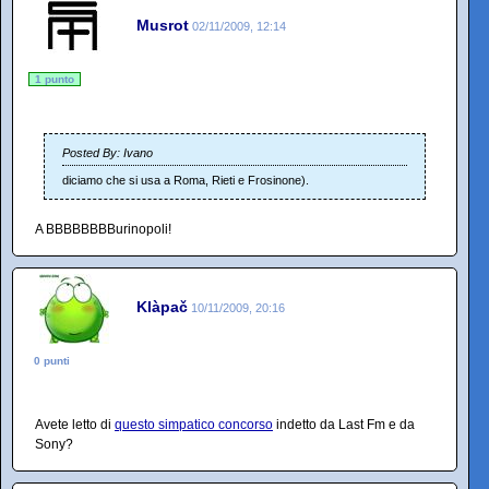
Musrot
02/11/2009, 12:14
1 punto
Posted By: Ivano
diciamo che si usa a Roma, Rieti e Frosinone).
A BBBBBBBBurinopoli!
Klàpač
10/11/2009, 20:16
0 punti
Avete letto di
questo simpatico concorso
indetto da Last Fm e da
Sony?