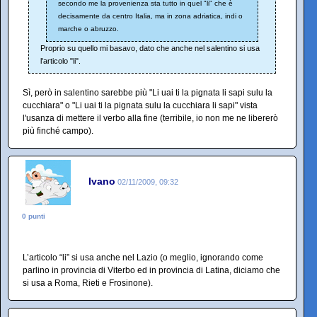
secondo me la provenienza sta tutto in quel "li" che è
decisamente da centro Italia, ma in zona adriatica, indi o
marche o abruzzo.
Proprio su quello mi basavo, dato che anche nel salentino si usa
l'articolo "li".
Sì, però in salentino sarebbe più "Li uai ti la pignata li sapi sulu la
cucchiara" o "Li uai ti la pignata sulu la cucchiara li sapi" vista
l'usanza di mettere il verbo alla fine (terribile, io non me ne libererò
più finché campo).
Ivano
02/11/2009, 09:32
0 punti
L’articolo “li” si usa anche nel Lazio (o meglio, ignorando come
parlino in provincia di Viterbo ed in provincia di Latina, diciamo che
si usa a Roma, Rieti e Frosinone).