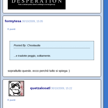
formytesa
30/10/2009, 15:05
0 punti
Posted By: Choolaudia
...e tradotte peggio, solitamente.
soprattutto questo. ecco perchè tutto si spiega :)
quetzalcoatl
30/10/2009, 15:22
0 punti