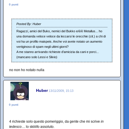
0 punti
Posted By: Huber
Ragazzi, amici del Buko, nemici del Bukko e/é/è Metallus... ho
una domanda veloce veloce da leccarsi le orecchie (cit.) a chi di
voi ha un profilo maispeis. Anche voi avete notato un aumento
vertiginoso di spam negli ultimi giorni?
A me stanno arrivando richieste d'amicizia da cani e porci...
(mancano solo Lessi e Silvio)
no non ho notato nulla
Huber
13/11/2009, 15:13
0 punti
4 richieste solo questo pomeriggio, da gente che mi scrive
in
tedesco
.... lo skiiiifo assoluto.