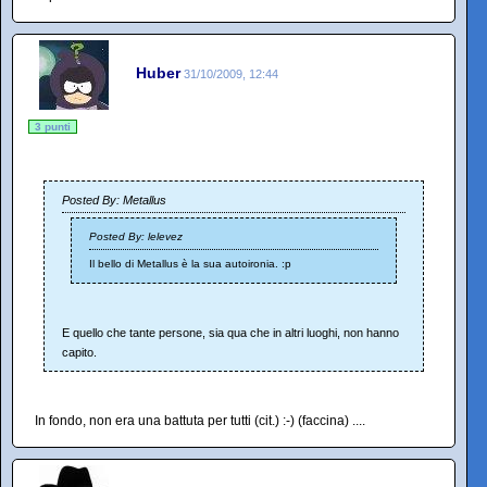
Huber
31/10/2009, 12:44
3 punti
Posted By: Metallus
Posted By: lelevez
Il bello di Metallus è la sua autoironia. :p
E quello che tante persone, sia qua che in altri luoghi, non hanno
capito.
In fondo, non era una battuta per tutti (cit.) :-) (faccina) ....