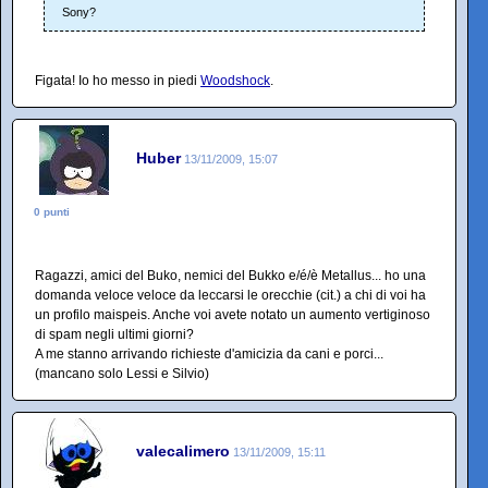
Sony?
Figata! Io ho messo in piedi
Woodshock
.
Huber
13/11/2009, 15:07
0 punti
Ragazzi, amici del Buko, nemici del Bukko e/é/è Metallus... ho una
domanda veloce veloce da leccarsi le orecchie (cit.) a chi di voi ha
un profilo maispeis. Anche voi avete notato un aumento vertiginoso
di spam negli ultimi giorni?
A me stanno arrivando richieste d'amicizia da cani e porci...
(mancano solo Lessi e Silvio)
valecalimero
13/11/2009, 15:11