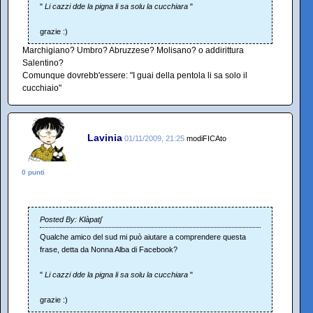
"
Li cazzi dde la pigna li sa solu la cucchiara
"
grazie :)
Marchigiano? Umbro? Abruzzese? Molisano? o addirittura
Salentino?
Comunque dovrebb'essere: "I guai della pentola li sa solo il
cucchiaio"
Lavinia
01/11/2009, 21:25
modiFICAto
0 punti
Posted By: Klàpatʃ
Qualche amico del sud mi può aiutare a comprendere questa
frase, detta da Nonna Alba di Facebook?
"
Li cazzi dde la pigna li sa solu la cucchiara
"
grazie :)