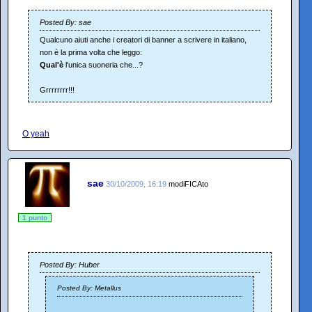
Posted By: sae
Qualcuno aiuti anche i creatori di banner a scrivere in italiano,
non è la prima volta che leggo:
Qual'è
l'unica suoneria che...?
Grrrrrrrr!!!
O yeah
sae
30/10/2009, 16:19
modiFICAto
1 punto
Posted By: Huber
Posted By: Metallus