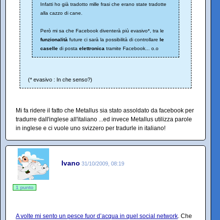
Infatti ho già tradotto mille frasi che erano state tradotte
alla cazzo di cane.
Però mi sa che Facebook diventerà più evasivo*, tra le
funzionalità
future ci sarà la possibilità di controllare
le
caselle
di posta
elettronica
tramite Facebook... o.o
(* evasivo : In che senso?)
Mi fa ridere il fatto che Metallus sia stato assoldato da facebook per
tradurre dall'inglese all'italiano ...ed invece Metallus utilizza parole
in inglese e ci vuole uno svizzero per tradurle in italiano!
Ivano
31/10/2009, 08:19
1 punto
A volte mi sento un pesce fuor d’acqua in quel social network
. Che