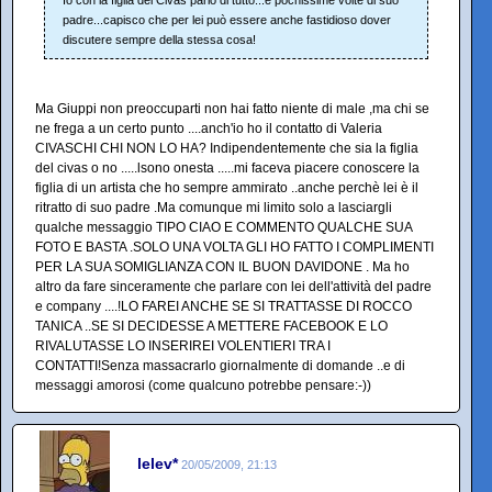
Io con la figlia del Civas parlo di tutto...e pochissime volte di suo
padre...capisco che per lei può essere anche fastidioso dover
discutere sempre della stessa cosa!
Ma Giuppi non preoccuparti non hai fatto niente di male ,ma chi se
ne frega a un certo punto ....anch'io ho il contatto di Valeria
CIVASCHI CHI NON LO HA? Indipendentemente che sia la figlia
del civas o no .....lsono onesta .....mi faceva piacere conoscere la
figlia di un artista che ho sempre ammirato ..anche perchè lei è il
ritratto di suo padre .Ma comunque mi limito solo a lasciargli
qualche messaggio TIPO CIAO E COMMENTO QUALCHE SUA
FOTO E BASTA .SOLO UNA VOLTA GLI HO FATTO I COMPLIMENTI
PER LA SUA SOMIGLIANZA CON IL BUON DAVIDONE . Ma ho
altro da fare sinceramente che parlare con lei dell'attività del padre
e company ....!LO FAREI ANCHE SE SI TRATTASSE DI ROCCO
TANICA ..SE SI DECIDESSE A METTERE FACEBOOK E LO
RIVALUTASSE LO INSERIREI VOLENTIERI TRA I
CONTATTI!Senza massacrarlo giornalmente di domande ..e di
messaggi amorosi (come qualcuno potrebbe pensare:-))
lelev*
20/05/2009, 21:13