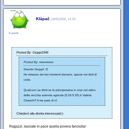
Klàpač
19/05/2009, 14:29
0 punti
Posted By: Giuppi1996
Posted By: meemmow
Grande Giuppi! :D
Ho rivissuto dei bei momenti davvero, specie nei titoli di
coda.
Qualcuno sa dirmi se la principessina in rosa nel video
della vecchia azienda agricola (5:33-5:35) è Valeria
Civaschi? A me pare di nì.
Chiederò alla diretta interessata!;)
Ragazzi, lasciate in pace quella povera fanciulla!