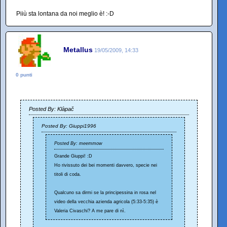
Piiù sta lontana da noi meglio è! :-D
Metallus
19/05/2009, 14:33
0 punti
Posted By: Klàpač
Posted By: Giuppi1996
Posted By: meemmow
Grande Giuppi! :D
Ho rivissuto dei bei momenti davvero, specie nei
titoli di coda.
Qualcuno sa dirmi se la principessina in rosa nel
video della vecchia azienda agricola (5:33-5:35) è
Valeria Civaschi? A me pare di nì.