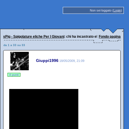
Non sei loggato (
Login
)
sPig - Spigolature eliche Per I Giovani
: chi ha incastrato elio e le storie tese
Fondo pagina
da 1 a 33 su 33
Giuppi1996
18/05/2009, 21:09
4 punti