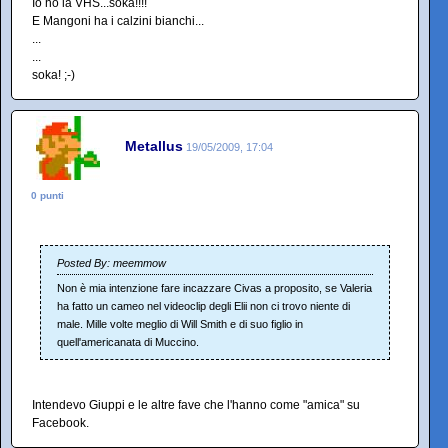
Io ho la VHS...soka!!!!
E Mangoni ha i calzini bianchi...
...
...
soka! ;-)
Metallus
19/05/2009, 17:04
0 punti
Posted By: meemmow
Non è mia intenzione fare incazzare Civas a proposito, se Valeria
ha fatto un cameo nel videoclip degli Elii non ci trovo niente di
male. Mille volte meglio di Will Smith e di suo figlio in
quell'americanata di Muccino.
Intendevo Giuppi e le altre fave che l'hanno come "amica" su
Facebook.