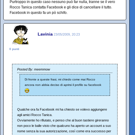
Purtroppo in questo caso nessuno può far nulla, tranne se il vero
Rocco Tanica contatta Facebook e gli dice di cancellare il tutto.
Facebook in questo fa un pò schifo.
Lavinia
23/05/2009, 20:23
0 punti
Posted By: meemmow
Di fronte a queste frasi, mi chiedo come mai Rocco
ancora non abbia deciso di aprirsi il profilo su facebook
Qualche ora fa Facebook mi ha chiesto se volevo aggiungere
agli amici Rocco Tanica.
Ovviamente ho rifiutato, e penso che al buon tastiere gireranno
non poco le balle visto che qualcuno ha aperto un account a suo
nome senza la sua autorizzazione, così come era successo per