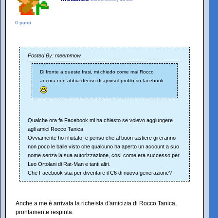
0 punti
Posted By: meemmow
Di fronte a queste frasi, mi chiedo come mai Rocco
ancora non abbia deciso di aprirsi il profilo su facebook
Qualche ora fa Facebook mi ha chiesto se volevo aggiungere
agli amici Rocco Tanica.
Ovviamente ho rifiutato, e penso che al buon tastiere gireranno
non poco le balle visto che qualcuno ha aperto un account a suo
nome senza la sua autorizzazione, così come era successo per
Leo Ortolani di Rat-Man e tanti altri.
Che Facebook stia per diventare il C6 di nuova generazione?
Anche a me è arrivata la richeista d'amicizia di Rocco Tanica,
prontamente respinta.