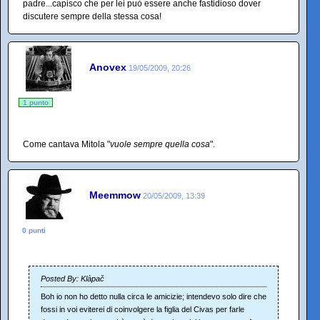
padre...capisco che per lei può essere anche fastidioso dover
discutere sempre della stessa cosa!
Anovex
19/05/2009, 20:26
1 punto
Come cantava Mitola "
vuole sempre quella cosa
".
Meemmow
20/05/2009, 13:39
0 punti
Posted By: Klàpač
Boh io non ho detto nulla circa le amicizie; intendevo solo dire che
fossi in voi eviterei di coinvolgere la figlia del Civas per farle