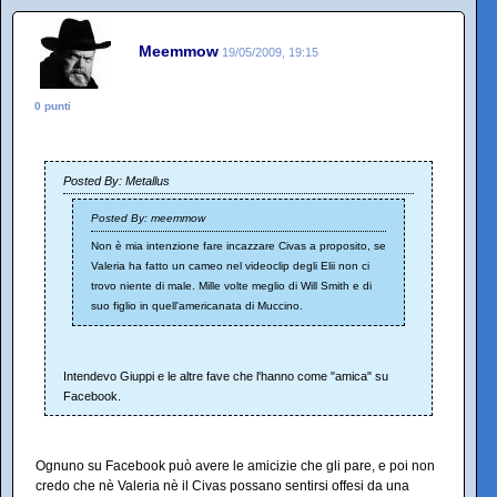
Meemmow
19/05/2009, 19:15
0 punti
Posted By: Metallus
Posted By: meemmow
Non è mia intenzione fare incazzare Civas a proposito, se
Valeria ha fatto un cameo nel videoclip degli Elii non ci
trovo niente di male. Mille volte meglio di Will Smith e di
suo figlio in quell'americanata di Muccino.
Intendevo Giuppi e le altre fave che l'hanno come "amica" su
Facebook.
Ognuno su Facebook può avere le amicizie che gli pare, e poi non
credo che nè Valeria nè il Civas possano sentirsi offesi da una