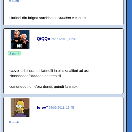
0 punti
i farinei dla brigna sarebbero
svunciun
e contenti.
QiQQo
25/09/2011, 13:41
2 punti
cazzo ieri ci erano i farinelli in piazza alfieri ad asti,
zioooooooofffaaaaadieeeeesis!!
comunque non c'era dondi, quindi fammok.
lelev*
25/09/2011, 13:45
0 punti