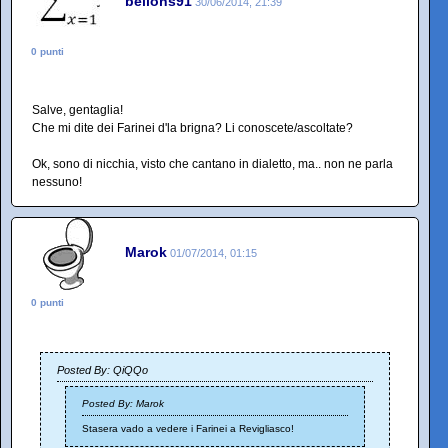
bellons91
30/06/2014, 21:39
0 punti
Salve, gentaglia!
Che mi dite dei Farinei d'la brigna? Li conoscete/ascoltate?
Ok, sono di nicchia, visto che cantano in dialetto, ma.. non ne parla
nessuno!
Marok
01/07/2014, 01:15
0 punti
Posted By: QiQQo
Posted By: Marok
Stasera vado a vedere i Farinei a Revigliasco!