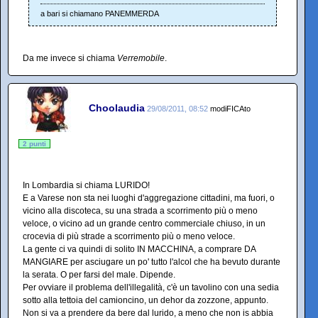
a bari si chiamano PANEMMERDA
Da me invece si chiama
Verremobile
.
Choolaudia
29/08/2011, 08:52
modiFICAto
2 punti
In Lombardia si chiama LURIDO!
E a Varese non sta nei luoghi d'aggregazione cittadini, ma fuori, o
vicino alla discoteca, su una strada a scorrimento più o meno
veloce, o vicino ad un grande centro commerciale chiuso, in un
crocevia di più strade a scorrimento più o meno veloce.
La gente ci va quindi di solito IN MACCHINA, a comprare DA
MANGIARE per asciugare un po' tutto l'alcol che ha bevuto durante
la serata. O per farsi del male. Dipende.
Per ovviare il problema dell'illegalità, c'è un tavolino con una sedia
sotto alla tettoia del camioncino, un dehor da zozzone, appunto.
Non si va a prendere da bere dal lurido, a meno che non is abbia