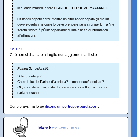
io ci vado martedì a fare il LANCIO DELL'UOVO MAAAARCIO!
un handicappato corre mentre un altro handicappato gli tira un
uovo e quello che corre lo deve prendere senza romperlo... a fine
serata l'odore è più insopportabile di una classe di informatica
all'ultima ora!
Onlain
!
Ché non si dica che a Luglio non aggiorno mai il sito...
Posted By: bellons91
Salve, gentaglia!
Che mi dite dei Farinei d'la brigna? Li conoscete/ascoltate?
Ok, sono di nicchia, visto che cantano in dialetto, ma.. non ne
parla nessuno!
Sono bravi, ma forse
dicono un po' troppe parolacce
...
Marok
26/07/2017, 18:33