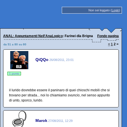
Non sei loggato (
Login
)
ANAL: Appuntamenti Nell'AnaLogico
: Farinei dla Brigna
Fondo pagina
<
1
2
>
da 51 a 80 su 80
QiQQo
26/08/2011, 23:01
1 punto
il lurido dovrebbe essere il paninaro di quei chioschi mobili che si
trovano per strada... noi lo chiamiamo
svuncio
, nel senso appunto
di unto, sporco, lurido.
Marok
27/08/2011, 12:29