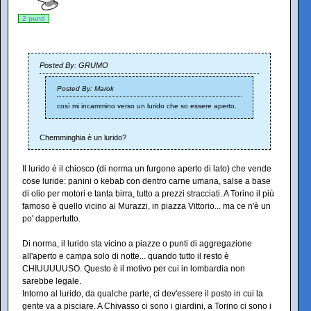
2 punti
Posted By: GRUMO
Posted By: Marok
così mi incammino verso un lurido che so essere aperto.
Chemminghia è un lurido?
Il lurido è il chiosco (di norma un furgone aperto di lato) che vende
cose luride: panini o kebab con dentro carne umana, salse a base
di olio per motori e tanta birra, tutto a prezzi stracciati. A Torino il più
famoso è quello vicino ai Murazzi, in piazza Vittorio... ma ce n'è un
po' dappertutto.
Di norma, il lurido sta vicino a piazze o punti di aggregazione
all'aperto e campa solo di notte... quando tutto il resto è
CHIUUUUUSO. Questo è il motivo per cui in lombardia non
sarebbe legale.
Intorno al lurido, da qualche parte, ci dev'essere il posto in cui la
gente va a pisciare. A Chivasso ci sono i giardini, a Torino ci sono i