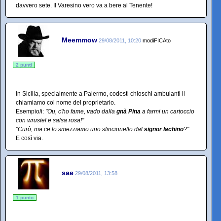
davvero sete. Il Varesino vero va a bere al Tenente!
Meemmow
29/08/2011, 10:20
modiFICAto
2 punti
In Sicilia, specialmente a Palermo, codesti chioschi ambulanti li
chiamiamo col nome del proprietario.
Esempio/i:
"Ou, c'ho fame, vado dalla
gnà Pina
a farmi un cartoccio
con wrustel e salsa rosa!"
"Curò, ma ce lo smezziamo uno sfincionello dal
signor Iachino
?"
E così via.
sae
29/08/2011, 13:58
1 punto