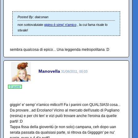
Posted By: daiconan
non sottovalutate
gigino è simp' n'amico
, la cui fama risale lo
stivale!
sembra qualcosa di epico... Una leggenda metropolitana :D
Manovella
31/08/2011, 00:03
3 punti
giggin' e' semp' n'amico mitico!!! Fa i panini con QUALSIASI cosa...
Da provare...ad Ercolano! Vicino al mercato dell'usato di Pugliano
(resina) e per chi ten' e vizi pulò trovare anche l'eroina da quelle
parti! :D
Tappa fissa della gioventù (e non solo) campana, ceh dopo uan
serata passata da qualsiasi parte, si ritrova da Giggggin' pe nu'
panin, pure e 4 d'a nott'!