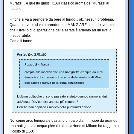
Murazzi... e questo giustiFICA il classico aroma dei Murazzi al
mattino.
Finché si va a prendere da bere al lurido... ok, nessun problema.
Quando invece si va a prendere da MANGIARE al lurido, vuol dire
che il livello di disperazione della serata è arrivato ad un livello
insuperabile.
Come il tonno.
Posted By: GRUMO
Posted By: Marok
compro alle macchinette una bottiglietta d'acqua da 0.50
(euro) (e chi è passato di recente dalla stazione di Milano
può capire il motivo della puntualizzazione),
L'ultima volta che ci sono passato è stato quando siamo andati
ad Aosta. Dev'essere ancora più recente?
Perché non capisco il motivo della puntualizzazione.
No, come arco temporale bastano un paio d'anni... cioè da quando
una bottiglietta d'acqua piccola alla stazione di Milano ha raggiunto
il costo di 1.50.