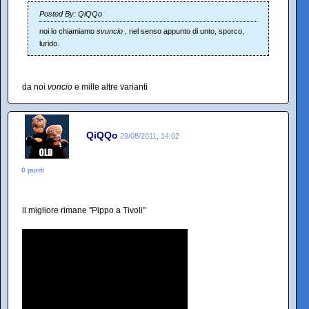
Posted By: QiQQo
noi lo chiamiamo
svuncio
, nel senso appunto di unto, sporco,
lurido.
da noi
voncio
e mille altre varianti
QiQQo
29/08/2011, 14:02
0 punti
il migliore rimane "Pippo a Tivoli"