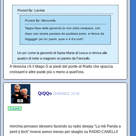
Posted By: Lavinia
Posted By: Manovella
Tappa fissa della gioventù (e non solo) campana, ceh
dopo uan serata passata da qualsiasi parte, si ritrova da
Giggggin' pe nu' panin, pure e 4 d'a nott'!
Un po' come la gioventù di Santa Maria di Leuca si ritrova alle
quattro di notte a magnare un panino da Fanciullo.
A Venezia c'è il Mago G ai piedi del ponte di Rialto che spaccia
croissant e altre paste più o meno a quell'ora.
QiQQo
21/03/2012, 12:19
2 punti
minchia pensavo stessero facendo su radio deejay "La mè Panda a
perd ij tòch" invece avevo messo per sbaglio su RADIO CANELLI!