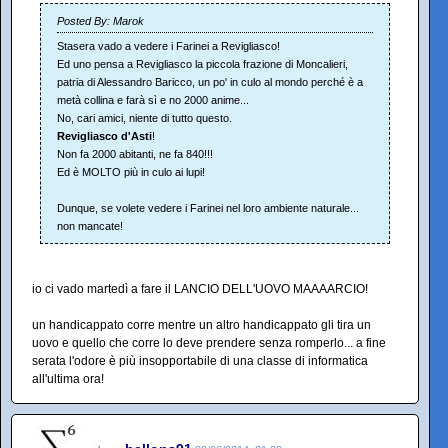
Posted By: Marok
Stasera vado a vedere i Farinei a Revigliasco!
Ed uno pensa a Revigliasco la piccola frazione di Moncalieri,
patria di Alessandro Baricco, un po' in culo al mondo perché è a
metà collina e farà sì e no 2000 anime...
No, cari amici, niente di tutto questo.
Revigliasco d'Asti
!
Non fa 2000 abitanti, ne fa 840!!!
Ed è MOLTO più in culo ai lupi!
Dunque, se volete vedere i Farinei nel loro ambiente naturale...
non mancate!
io ci vado martedì a fare il LANCIO DELL'UOVO MAAAARCIO!
un handicappato corre mentre un altro handicappato gli tira un
uovo e quello che corre lo deve prendere senza romperlo... a fine
serata l'odore è più insopportabile di una classe di informatica
all'ultima ora!