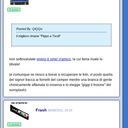
4 punti
Posted By: QiQQo
il migliore rimane "Pippo a Tivoli"
non sottovalutate
gigino è simp' n'amico
, la cui fama risale lo
stivale!
(e comunque se riesco a breve a recuperare le foto, vi posto quella
del signor tracca ai fornelli del camper mentre una branca di gente
chimicamente affamata lo osserva e lo elegge "giggi il troione" del
sunsplash)
Frash
30/08/2011, 20:29
1 punto