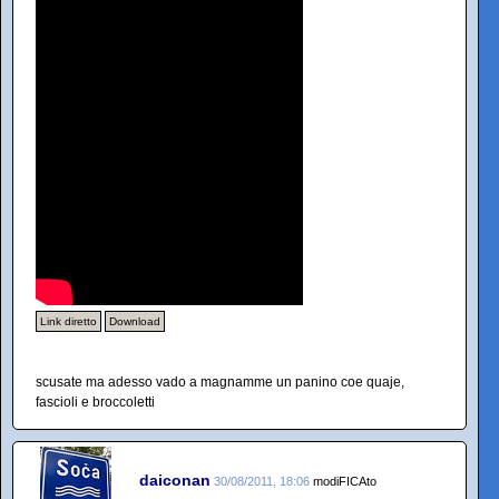
Link diretto
Download
scusate ma adesso vado a magnamme un panino coe quaje,
fascioli e broccoletti
daiconan
30/08/2011, 18:06
modiFICAto