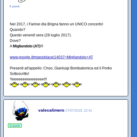
0 punti
Nel 2017, i Farinei dla Brigna fanno un UNICO concerto!
Quando?
Questo venerdì sera (28 luglio 2017).
Dove?
A
Migliandolo (AT)
!!!
www.google.it/maps/place/14037+Migliandolo+AT
Presenti all'appello: Choo, Gianluigi Bombatomica ed il Porko
Sottoscritto!
Yeeeeeeeeeeeeeee!!!
valecalimero
27/07/2018, 22:41
2 punti