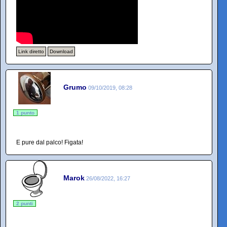
Link diretto
Download
Grumo
09/10/2019, 08:28
1 punto
E pure dal palco! Figata!
Marok
26/08/2022, 16:27
2 punti