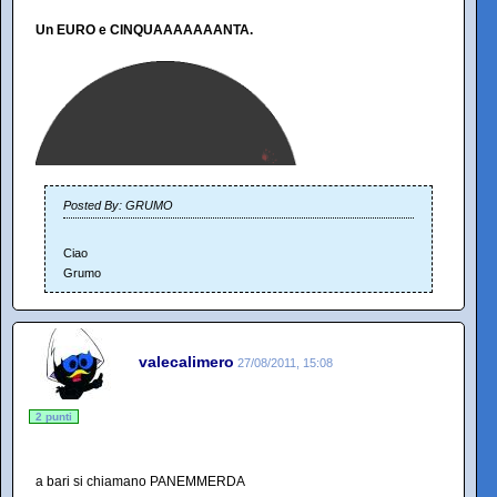
Un EURO e CINQUAAAAAAANTA.
Posted By: GRUMO
Ciao
Grumo
valecalimero
27/08/2011, 15:08
2 punti
a bari si chiamano PANEMMERDA