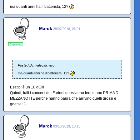
ma quanti anni ha il batterista, 12?
Marok
28/07/2018, 03:01
1 punto
Posted By: valecalimero
ma quanti anni ha il batterista, 12?
Esatto: è un 10 dG!!!
Quindi, tutti i concerti dei Farinei quest'anno terminano PRIMA DI
MEZZANOTTE perché hanno paura che arrivino quelli grossi e
goatse! :)
Marok
03/10/2019, 18:13