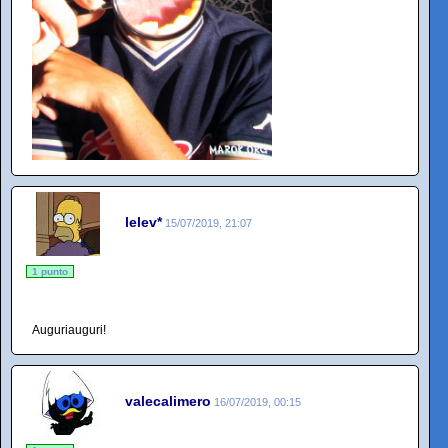
lelev*
15/07/2019, 21:07
1 punto
Auguriauguri!
valecalimero
16/07/2019, 00:15