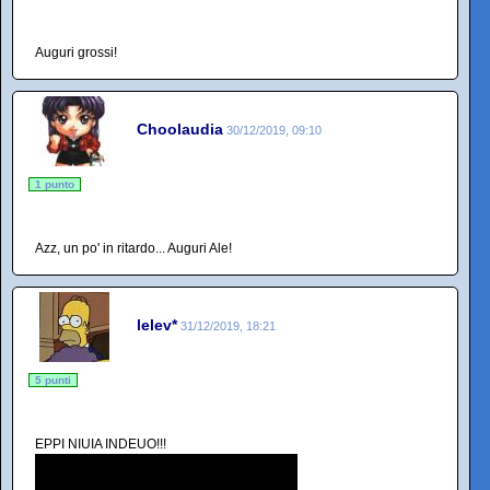
Auguri grossi!
Choolaudia
30/12/2019, 09:10
1 punto
Azz, un po' in ritardo... Auguri Ale!
lelev*
31/12/2019, 18:21
5 punti
EPPI NIUIA INDEUO!!!