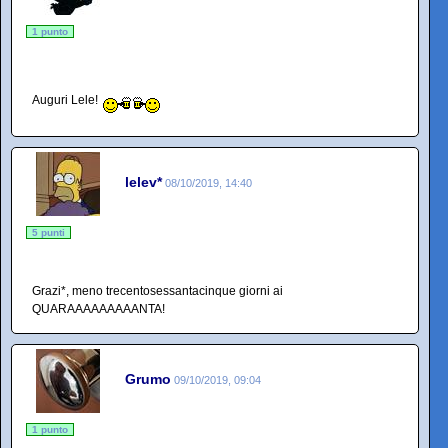
1 punto
Auguri Lele!
lelev*
08/10/2019, 14:40
5 punti
Grazi*, meno trecentosessantacinque giorni ai
QUARAAAAAAAAANTA!
Grumo
09/10/2019, 09:04
1 punto