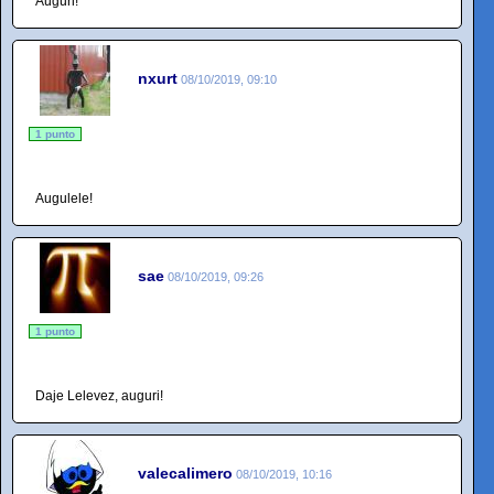
Auguri!
nxurt
08/10/2019, 09:10
1 punto
Augulele!
sae
08/10/2019, 09:26
1 punto
Daje Lelevez, auguri!
valecalimero
08/10/2019, 10:16