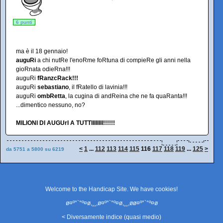
6 punti
ma è il 18 gennaio!
auguRi
a chi nutRe l'enoRme foRtuna di compieRe gli anni nella
gioRnata odieRna!!!
auguRi
fRanzcRack!!!
auguRi
sebastiano
, il fRatello di lavinia!!!
auguRi
ombRetta
, la cugina di andReina che ne fa quaRanta!!!
...dimentico nessuno, no?
MILIONI DI AUGUrI A TUTTIIIIIIII!!!!!!
<
1
...
112
113
114
115
116
117
118
119
...
125
>
da 5751 a 5800 su 6219
Welcome to the Handicap Site. We have
cookies
!
ø¤º°`°º¤ø,¸¸,ø¤º°`°º¤ø,¸¸,øø¤º°`°º¤ø
< Diversamente indice (quasi medio)