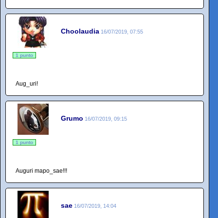
Choolaudia
16/07/2019, 07:55
1 punto
Aug_uri!
Grumo
16/07/2019, 09:15
1 punto
Auguri mapo_sae!!!
sae
16/07/2019, 14:04