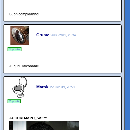
Buon compleanno!
Grumo
26/06/2019, 23:34
1 punto
Auguri Daiconan!!!
Marok
15/07/2019, 20:59
2 punti
AUGURI MAPO_SAE!!!