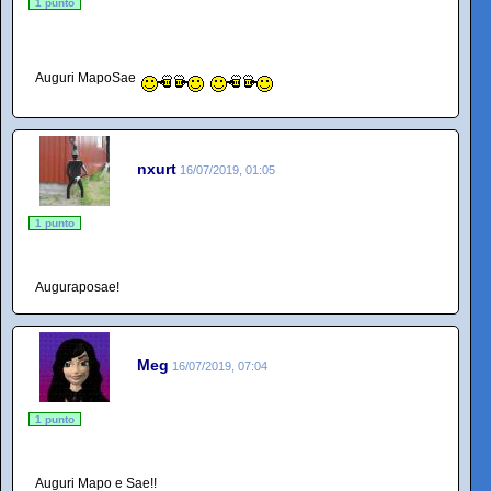
1 punto
Auguri MapoSae
nxurt
16/07/2019, 01:05
1 punto
Auguraposae!
Meg
16/07/2019, 07:04
1 punto
Auguri Mapo e Sae!!