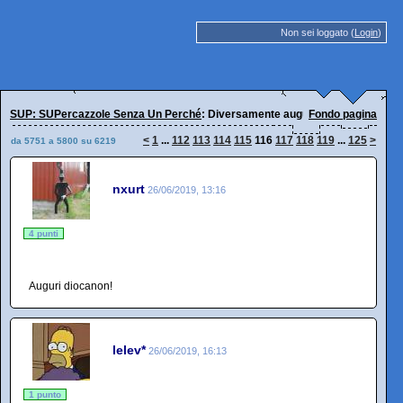
Non sei loggato (
Login
)
SUP: SUPercazzole Senza Un Perché
: Diversamente auguri!
Fondo pagina
<
1
...
112
113
114
115
116
117
118
119
...
125
>
da 5751 a 5800 su 6219
nxurt
26/06/2019, 13:16
4 punti
Auguri diocanon!
lelev*
26/06/2019, 16:13
1 punto