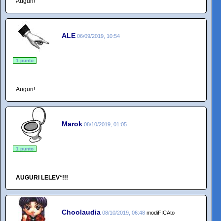
Aüguri!
ALE
06/09/2019, 10:54
1 punto
Auguri!
Marok
08/10/2019, 01:05
1 punto
AUGURI LELEV*!!!
Choolaudia
08/10/2019, 06:48
modiFICAto