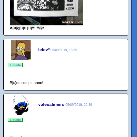
A[u]g[u]ri [u]!!!!!!@!
lelev*
05/09/2019, 16:55
1 punto
B[u]on compleanno!
valecalimero
05/09/2019, 22:39
1 punto