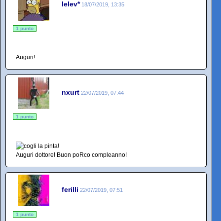
lelev*
18/07/2019, 13:35
1 punto
Auguri!
nxurt
22/07/2019, 07:44
1 punto
Auguri dottore! Buon poRco compleanno!
ferilli
22/07/2019, 07:51
1 punto