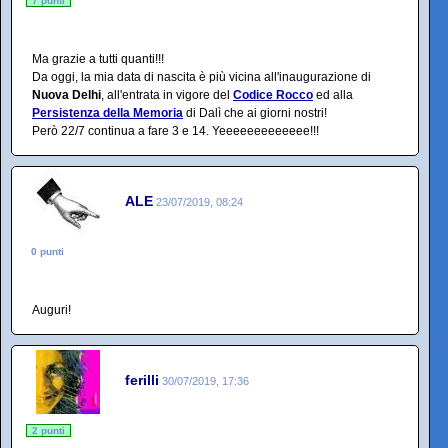
7 punti
Ma grazie a tutti quanti!!!
Da oggi, la mia data di nascita è più vicina all'inaugurazione di
Nuova Delhi
, all'entrata in vigore del
Codice Rocco
ed alla
Persistenza della Memoria
di Dalì che ai giorni nostri!
Però 22/7 continua a fare 3 e 14. Yeeeeeeeeeeeee!!!
ALE
23/07/2019, 08:24
0 punti
Auguri!
ferilli
30/07/2019, 17:36
2 punti