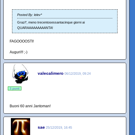
Posted By: lelev*
Grazi*, meno trecentosessantacinque giorni ai
QUARAAAAAAAAANTA!
FAGOOOOSTI!
Auguri!!! ;-)
valecalimero
06/12/2019, 09:24
3 punti
Buoni 60 anni Jantoman!
sae
25/12/2019, 16:45