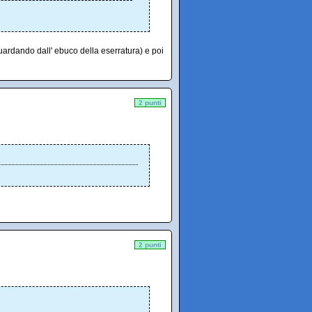
uardando dall' ebuco della eserratura) e poi
2 punti
2 punti