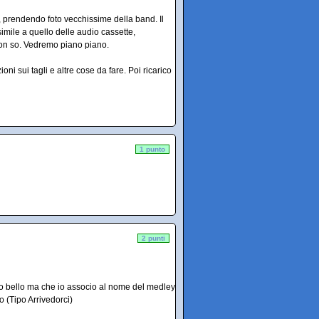
, prendendo foto vecchissime della band. Il
 simile a quello delle audio cassette,
 non so. Vedremo piano piano.
ni sui tagli e altre cose da fare. Poi ricarico
1 punto
2 punti
lto bello ma che io associo al nome del medley
 (Tipo Arrivedorci)