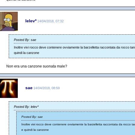
lelev*
14/04/2018, 07:32
Posted By: sae
Inoltre vivi rocco deve contenere ovviamente la barzelletta raccontata da rocco tanic
quindi la canzone
Non era una canzone suonata male?
sae
14/04/2018, 08:59
Posted By: lelev*
Posted By: sae
Inoltre vivi rocco deve contenere ovviamente la barzelletta raccontata da rocco tani
e quindi la canzone