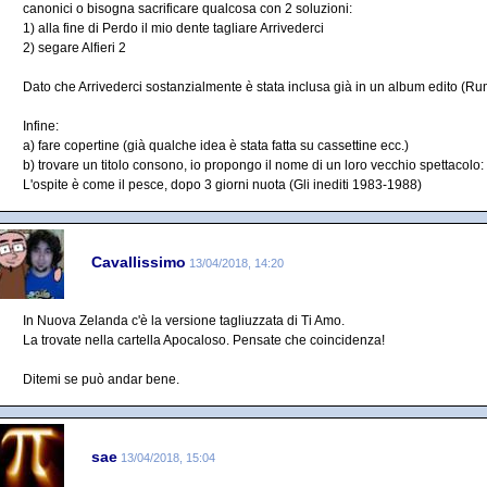
canonici o bisogna sacrificare qualcosa con 2 soluzioni:
1) alla fine di Perdo il mio dente tagliare Arrivederci
2) segare Alfieri 2
Dato che Arrivederci sostanzialmente è stata inclusa già in un album edito (Ru
Infine:
a) fare copertine (già qualche idea è stata fatta su cassettine ecc.)
b) trovare un titolo consono, io propongo il nome di un loro vecchio spettacolo:
L'ospite è come il pesce, dopo 3 giorni nuota (Gli inediti 1983-1988)
Cavallissimo
13/04/2018, 14:20
In Nuova Zelanda c'è la versione tagliuzzata di Ti Amo.
La trovate nella cartella Apocaloso. Pensate che coincidenza!
Ditemi se può andar bene.
sae
13/04/2018, 15:04