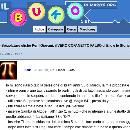
Indice
Categorie
Cerca
Marok.org
- Spigolature eliche Per I Giovani
: il VERO COFANETTO FALSO di Elio e le Storie
1 a 700 su 2797
sae
13/04/2018, 13:11
modiFICAto
Io mi sono riascoltato la selezione di brani anni '80 di Marok, la mia proposta è
- rifinire ogni brano tagliuzzando le parti inutili di parlato, lasciando quel m
serve; quindi le sequenze di brani contenute in un unico file fornite da Marok a
- utilizzare Sei pelose sei scontrosa live @ Magia 84 – presa da youtube
- utilizzare Pamela bevi la tequila live @Riverside
- inserire Samba di Altobelli all'inizio (1 minuto - che io ritengo sia un estratto 
quello abbiamo...). La datiamo '83 o '84?
- Inserire Ti amo in chiusura del cd (circa 5 minuti - fare corto come da messa
- dopo aver fatto tutti i tagli valutare il tempo che rimane e in base a quello ve