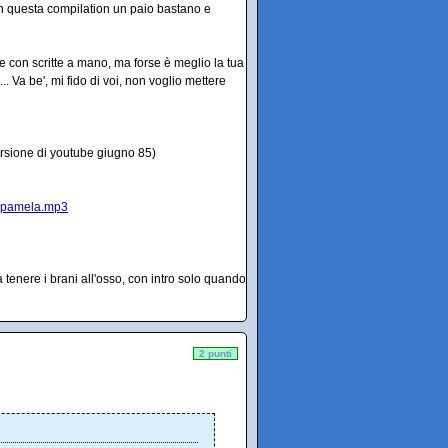
, in questa compilation un paio bastano e
te con scritte a mano, ma forse è meglio la tua
. Va be', mi fido di voi, non voglio mettere
ersione di youtube giugno 85)
pamela.mp3
tenere i brani all'osso, con intro solo quando
2 punti