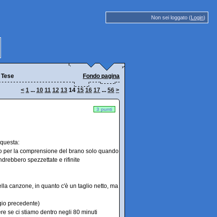
Non sei loggato (
Login
)
 Tese
Fondo pagina
<
1
...
10
11
12
13
14
15
16
17
...
56
>
3 punti
 questa:
inimo per la comprensione del brano solo quando
ndrebbero spezzettate e rifinite
della canzone, in quanto c'è un taglio netto, ma
ggio precedente)
dere se ci stiamo dentro negli 80 minuti