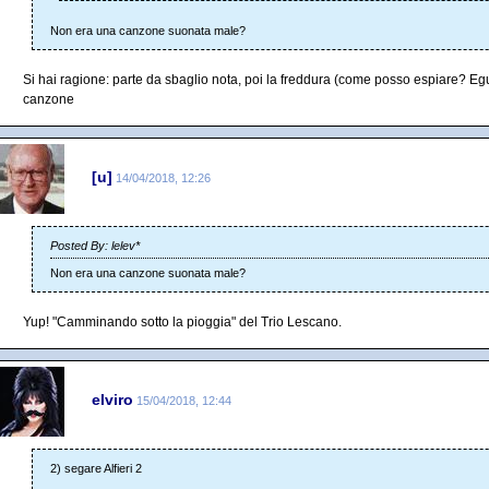
Non era una canzone suonata male?
Si hai ragione: parte da sbaglio nota, poi la freddura (come posso espiare? Eg
canzone
[u]
14/04/2018, 12:26
Posted By: lelev*
Non era una canzone suonata male?
Yup! "Camminando sotto la pioggia" del Trio Lescano.
elviro
15/04/2018, 12:44
2) segare Alfieri 2