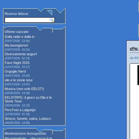
Ricerca Veloce
Ultime cazzate
Dalla radio e dalla tv
(29/07/2026, 13:26)
Ma buongiorno!
sPig 
(23/07/2026, 16:31)
Diversamente auguri!
da 65
(23/07/2026, 02:19)
Fave Night 2026
(12/07/2026, 15:17)
Orgoglio Nerd
(04/07/2026, 15:00)
elio e le storie tese
(03/07/2026, 13:47)
Musica (non solo EELST!)
(26/06/2026, 14:34)
EELSTRPG: il gioco su Elio e le
Storie Tese
(25/06/2026, 14:15)
PercFest a Laigueja!
(12/06/2026, 01:18)
Strisce, fumetti, satira, Luttazzi
(04/06/2026, 14:58)
Moderazione Autogestita
Ma soprattutto... che cazzo è la