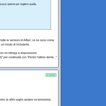
usu) opterei per togliere quella.
utte le versioni di Alfieri, ce ne sono come
 un modo di includerle.
oro mi ritenga a disposizione
)" per continuità con "Perdo l'ultimo dente..."
2 punti
.
iro (e altri) voglio aiutare va benissimo.