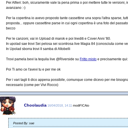
Per Alfieri: boh, sicuramente vale la pena prima o poi mettere tutte le versioni
avanzano :-)
Per la copertina io avevo proposto tante cassettine una sopra l'altra sparse, tut
proposta... oppure cassettine parse in cui ogni copertina è una foto del passato..
becco
Per le canzoni, vai in Upload di marok e poi Inediti e Cover Anni '80.
In upolad sae trovi Sei pelosa sei scontrosa live Magia 84 (conosciuta come v
In Upolad sborra trovi Il samba di Altobelli
Trovi pamela bevi la tequila live @Riverside su
Fritto misto
e precisamente qui:
Poi Ti amo ce l'avevi tu e per me ok
Per i vari tagli ti dico appena possibile, comunque come dicevo per me bisogna 
necessario (come per Vivi Rocco)
Choolaudia
16/04/2018, 14:11
modiFICAto
Posted By: sae