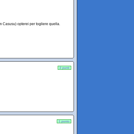
m Casusu) opterei per togliere quella.
2 punti
1 punto