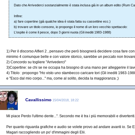
Dato che Arrivederci sostanzialmente è stata inclusa già in un album edito (Rum Cas
Infine:
a) fare copertine (già qualche idea è stata fatta su cassettine ecc.)
b) trovare un titolo consono, io propongo il nome di un loro vecchio spettacolo:
L'ospite è come il pesce, dopo 3 giorni nuota (Gli inediti 1983-1988)
1) Per il discorso Alfieri 2 , pensavo che però bisognerà decidere cosa fare con t
minimo 4 comunque belle e con valore storico, sarebbe un peccato non trovare
2) Concordo su togliere "Arrivederci"
3)Copertine: se chi se ne occupa ha bisogno di una mano per alleggerire il lav
4) Titolo : propongo "Ho visto uno stambecco caricare tori (Gli inediti 1983-1988
e "Esco dal mio corpo..." ma, come al solito, decida la maggioranza ;)
Cavallissimo
15/04/2018, 18:22
Mi piace Perdo l'ultimo dente...". Secondo me è tra i più memorabili e divertenti
Per quanto riguarda grafiche e audio se volete provo ad andare avanti io. Se Elv
Magari raccogliendo un po' d'immagini degli Elii.