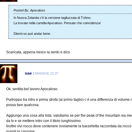
Posted By: Apocaloso
In Nuova Zelanda c'è la versione tagliuzzata di Ti Amo.
La trovate nella cartella Apocaloso. Pensate che coincidenza!
Ditemi se può andar bene.
Scaricata, appena riesco la sento e dico
sae
13/04/2018, 21:37
Ok, sentita:bel lavoro Apocaloso
Purtroppo tra intro e prima strofa (al primo taglio) c è una differenza di volume
possa fare qualcosa.
Aggiungo una cosa alla lista: valutiamo se per the peak of the mountain sia meg
da tv e se mettere intro con il titolo lunghissimo.
Inoltre vivi rocco deve contenere ovviamente la barzelletta raccontata da rocco t
quindi la canzone