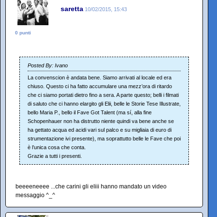
saretta
10/02/2015, 15:43
0 punti
Posted By: Ivano
La convenscion è andata bene. Siamo arrivati al locale ed era
chiuso. Questo ci ha fatto accumulare una mezz’ora di ritardo
che ci siamo portati dietro fino a sera. A parte questo; belli i filmati
di saluto che ci hanno elargito gli Elii, belle le Storie Tese Illustrate,
bello Maria P., bello il Fave Got Talent (ma sí, alla fine
Schopenhauer non ha distrutto niente quindi va bene anche se
ha gettato acqua ed acidi vari sul palco e su migliaia di euro di
strumentazione ivi presente), ma soprattutto belle le Fave che poi
è l’unica cosa che conta.
Grazie a tutti i presenti.
beeeeneeee ...che carini gli eliii hanno mandato un video
messaggio ^_^