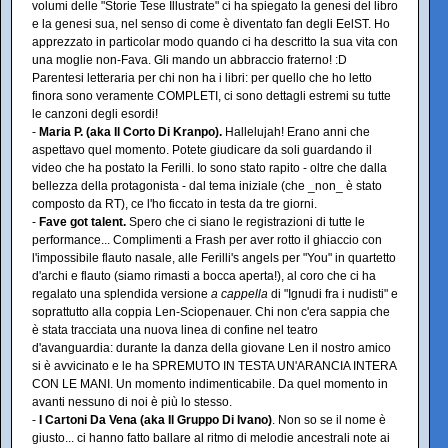
volumi delle "Storie Tese Illustrate" ci ha spiegato la genesi del libro
e la genesi sua, nel senso di come è diventato fan degli EelST. Ho
apprezzato in particolar modo quando ci ha descritto la sua vita con
una moglie non-Fava. Gli mando un abbraccio fraterno! :D
Parentesi letteraria per chi non ha i libri: per quello che ho letto
finora sono veramente COMPLETI, ci sono dettagli estremi su tutte
le canzoni degli esordi!
-
Maria P. (aka Il Corto Di Kranpo).
Hallelujah! Erano anni che
aspettavo quel momento. Potete giudicare da soli guardando il
video che ha postato la Ferilli. Io sono stato rapito - oltre che dalla
bellezza della protagonista - dal tema iniziale (che _non_ è stato
composto da RT), ce l'ho ficcato in testa da tre giorni.
-
Fave got talent.
Spero che ci siano le registrazioni di tutte le
performance... Complimenti a Frash per aver rotto il ghiaccio con
l'impossibile flauto nasale, alle Ferilli's angels per "You" in quartetto
d'archi e flauto (siamo rimasti a bocca aperta!), al coro che ci ha
regalato una splendida versione
a cappella
di "Ignudi fra i nudisti" e
soprattutto alla coppia Len-Sciopenauer. Chi non c'era sappia che
è stata tracciata una nuova linea di confine nel teatro
d'avanguardia: durante la danza della giovane Len il nostro amico
si è avvicinato e le ha SPREMUTO IN TESTA UN'ARANCIA INTERA
CON LE MANI. Un momento indimenticabile. Da quel momento in
avanti nessuno di noi è più lo stesso.
-
I Cartoni Da Vena (aka Il Gruppo Di Ivano)
. Non so se il nome è
giusto... ci hanno fatto ballare al ritmo di melodie ancestrali note ai