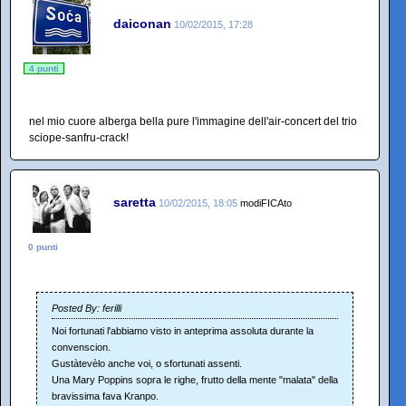
daiconan
10/02/2015, 17:28
4 punti
nel mio cuore alberga bella pure l'immagine dell'air-concert del trio
sciope-sanfru-crack!
saretta
10/02/2015, 18:05
modiFICAto
0 punti
Posted By: ferilli
Noi fortunati l'abbiamo visto in anteprima assoluta durante la
convenscion.
Gustàtevèlo anche voi, o sfortunati assenti.
Una Mary Poppins sopra le righe, frutto della mente "malata" della
bravissima fava Kranpo.