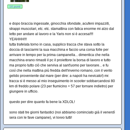
14 punti
e dopo braccia ingessate, ginocchia sfondate, acufeni impazziti,
strappi muscolari, etc. etc. stamattina con fatica enorme mi alzo dal
letto per andare al lavoro e la Yaris non si è accesa!!!!
YEAHHH!!!
tutta trafelata torno in casa, supplico tracca che stava sotto la
doccia di lasciarmi la sua macchina e faccio una corsa folle per
arrivare in tempo per la prima campanella... dimentica che nella
macchina erano rimasti il pc il proiettore la borsa di lavoro e tutto
ma proprio tutto ciò che serviva al sant'uomo per lavorare... e fu
così che nella mattina più fredda dell'inverno romano, con il vento
gelido proveniente dal mare (per dire: a napoli ha nevicato!) mr.
tracca si è messo al mio inseguimento in scooter sobbarcandosi 80
km di freddo polare (23 per fiumicino + 57 per tornare indietro) per
giungere in ufficio.
questo per dire quanto fa bene la XDLOL!
sono stati tre giorni fantastici (noi abbiamo cominciato già il venerdì
sera con le fave campane), vi lovvo tutti!