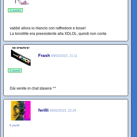
1 punto
vabbè allora io rilancio con raffredore e tosse!
La tonsillite era preesistente alla XDLOL, quindi non conta
Frash
09/02/2015, 21:11
2 punti
Dài venite in chat stasera ^^
ferilli
09/02/2015, 22:29
0 punti