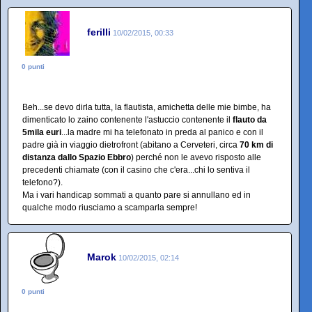
ferilli
10/02/2015, 00:33
0 punti
Beh...se devo dirla tutta, la flautista, amichetta delle mie bimbe, ha
dimenticato lo zaino contenente l'astuccio contenente il
flauto da
5mila euri
...la madre mi ha telefonato in preda al panico e con il
padre già in viaggio dietrofront (abitano a Cerveteri, circa
70 km di
distanza dallo Spazio Ebbro
) perché non le avevo risposto alle
precedenti chiamate (con il casino che c'era...chi lo sentiva il
telefono?).
Ma i vari handicap sommati a quanto pare si annullano ed in
qualche modo riusciamo a scamparla sempre!
Marok
10/02/2015, 02:14
0 punti