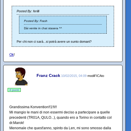
Posted By: ferilli
Posted By: Frash
Dài venite in chat stasera ^^
Per chi non ci sarà...si potrà avere un sunto domani?
Ok
!
Franz Crack
10/02/2015, 04:09
modiFICAto
4 punti
Grandissima Konvention!!1!!i!!
Mi mangio le mani di non essermi deciso a partecipare a quelle
precedenti (TR01A, QULO...), quando ero a Torino in contatto col
dr.Marok!
Menomale che quest'anno, spinto da Len, mi sono smosso dalla