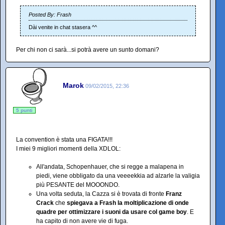
Posted By: Frash
Dài venite in chat stasera ^^
Per chi non ci sarà...si potrà avere un sunto domani?
Marok
09/02/2015, 22:36
5 punti
La convention è stata una FIGATA!!!
I miei 9 migliori momenti della XDLOL:
All'andata, Schopenhauer, che si regge a malapena in
piedi, viene obbligato da una veeeekkia ad alzarle la valigia
più PESANTE del MOOONDO.
Una volta seduta, la Cazza si è trovata di fronte
Franz
Crack
che
spiegava a Frash la moltiplicazione di onde
quadre per ottimizzare i suoni da usare col game boy
. E
ha capito di non avere vie di fuga.