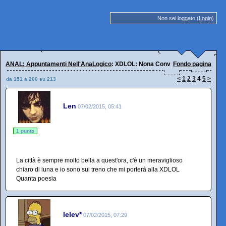
Non sei loggato (
Login
)
ANAL: Appuntamenti Nell'AnaLogico
: XDLOL: Nona Convenscion, 7 febbrai
Fondo pagina
<
1
2
3
4
5
>
da 151 a 200 su 213
Len
07/02/2015, 05:41
1 punto
La città è sempre molto bella a quest'ora, c'è un meraviglioso
chiaro di luna e io sono sul treno che mi porterà alla XDLOL
Quanta poesia
lelev*
07/02/2015, 07:29