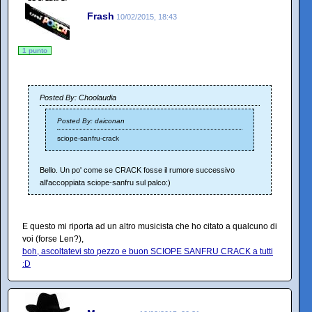
Frash
10/02/2015, 18:43
1 punto
Posted By: Choolaudia
Posted By: daiconan
sciope-sanfru-crack
Bello. Un po' come se CRACK fosse il rumore successivo
all'accoppiata sciope-sanfru sul palco:)
E questo mi riporta ad un altro musicista che ho citato a qualcuno di
voi (forse Len?),
boh, ascoltatevi sto pezzo e buon SCIOPE SANFRU CRACK a tutti
:D