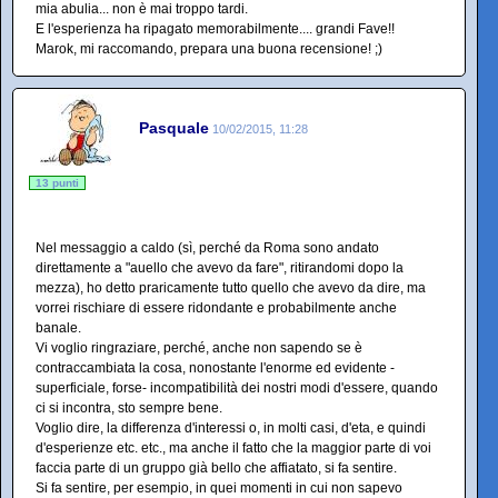
mia abulia... non è mai troppo tardi.
E l'esperienza ha ripagato memorabilmente.... grandi Fave!!
Marok, mi raccomando, prepara una buona recensione! ;)
Pasquale
10/02/2015, 11:28
13 punti
Nel messaggio a caldo (sì, perché da Roma sono andato
direttamente a "auello che avevo da fare", ritirandomi dopo la
mezza), ho detto praricamente tutto quello che avevo da dire, ma
vorrei rischiare di essere ridondante e probabilmente anche
banale.
Vi voglio ringraziare, perché, anche non sapendo se è
contraccambiata la cosa, nonostante l'enorme ed evidente -
superficiale, forse- incompatibilità dei nostri modi d'essere, quando
ci si incontra, sto sempre bene.
Voglio dire, la differenza d'interessi o, in molti casi, d'eta, e quindi
d'esperienze etc. etc., ma anche il fatto che la maggior parte di voi
faccia parte di un gruppo già bello che affiatato, si fa sentire.
Si fa sentire, per esempio, in quei momenti in cui non sapevo