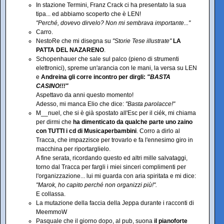
In stazione Termini, Franz Crack ci ha presentato la sua
tipa... ed abbiamo scoperto che è LEN!
"Perché, dovevo dirvelo? Non mi sembrava importante..."
Carro.
NestoRe che mi disegna su
"Storie Tese illustrate"
LA
PATTA DEL NAZARENO
.
Schopenhauer che sale sul palco (pieno di strumenti
elettronici), spreme un'arancia con le mani, la versa su LEN
e
Andreina gli corre incontro per dirgli:
"BASTA
CASINO!!!"
Aspettavo da anni questo momento!
Adesso, mi manca Elio che dice:
"Basta parolacce!"
M__nuel, che si è già spostato all'Esc per il ciék, mi chiama
per dirmi che
ha dimenticato da qualche parte uno zaino
con TUTTI i cd di Musicaperbambini
. Corro a dirlo al
Tracca, che impazzisce per trovarlo e fa l'ennesimo giro in
macchina per riportarglielo.
A fine serata, ricordando questo ed altri mille salvataggi,
torno dal Tracca per fargli i miei sinceri complimenti per
l'organizzazione... lui mi guarda con aria spiritata e mi dice:
"Marok, ho capito perché non organizzi più!".
E collassa.
La mutazione della faccia della Jeppa durante i racconti di
MeemmoW
Pasquale che il giorno dopo, al pub, suona
il pianoforte