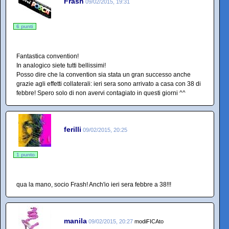
Frash
09/02/2015, 19:31
6 punti
Fantastica convention!
In analogico siete tutti bellissimi!
Posso dire che la convention sia stata un gran successo anche
grazie agli effetti collaterali: ieri sera sono arrivato a casa con 38 di
febbre! Spero solo di non avervi contagiato in questi giorni ^^
ferilli
09/02/2015, 20:25
1 punto
qua la mano, socio Frash! Anch'io ieri sera febbre a 38!!!
manila
09/02/2015, 20:27
modiFICAto