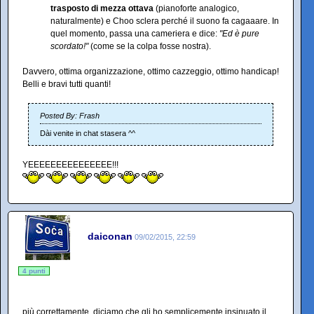
trasposto di mezza ottava
(pianoforte analogico,
naturalmente) e Choo sclera perché il suono fa cagaaare. In
quel momento, passa una cameriera e dice:
"Ed è pure
scordato!"
(come se la colpa fosse nostra).
Davvero, ottima organizzazione, ottimo cazzeggio, ottimo handicap!
Belli e bravi tutti quanti!
Posted By: Frash
Dài venite in chat stasera ^^
YEEEEEEEEEEEEEEE!!!
daiconan
09/02/2015, 22:59
4 punti
più correttamente, diciamo che gli ho semplicemente insinuato il