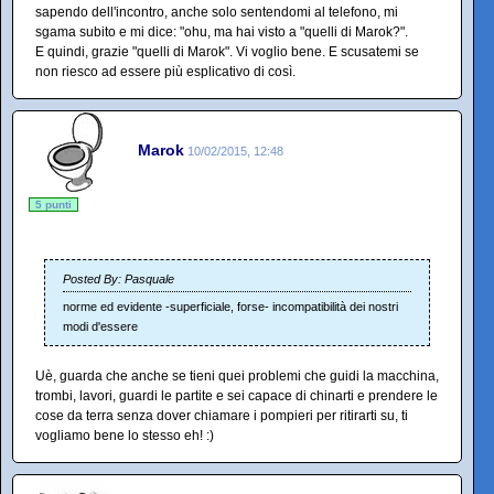
sapendo dell'incontro, anche solo sentendomi al telefono, mi
sgama subito e mi dice: "ohu, ma hai visto a "quelli di Marok?".
E quindi, grazie "quelli di Marok". Vi voglio bene. E scusatemi se
non riesco ad essere più esplicativo di così.
Marok
10/02/2015, 12:48
5 punti
Posted By: Pasquale
norme ed evidente -superficiale, forse- incompatibilità dei nostri
modi d'essere
Uè, guarda che anche se tieni quei problemi che guidi la macchina,
trombi, lavori, guardi le partite e sei capace di chinarti e prendere le
cose da terra senza dover chiamare i pompieri per ritirarti su, ti
vogliamo bene lo stesso eh! :)