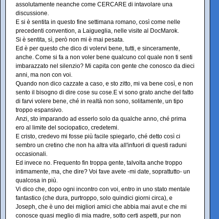
assolutamente neanche come CERCARE di intavolare una
discussione.
E si è sentita in questo fine settimana romano, così come nelle
precedenti convention, a Laigueglia, nelle visite al DocMarok.
Si è sentita, sì, però non mi è mai pesata.
Ed è per questo che dico di volervi bene, tutti, e sinceramente,
anche. Come si fa a non voler bene qualcuno col quale non ti senti
imbarazzato nel silenzio? Mi capita con gente che conosco da dieci
anni, ma non con voi.
Quando non dico cazzate a caso, e sto zitto, mi va bene così, e non
sento il bisogno di dire cose su cose.E vi sono grato anche del fatto
di farvi volere bene, ché in realtà non sono, solitamente, un tipo
troppo espansivo.
Anzi, sto imparando ad esserlo solo da qualche anno, ché prima
ero al limite del sociopatico, credetemi.
E cristo, credevo mi fosse più facile spiegarlo, ché detto così ci
sembro un cretino che non ha altra vita all'infuori di questi raduni
occasionali.
Ed invece no. Frequento fin troppa gente, talvolta anche troppo
intimamente, ma, che dire? Voi fave avete -mi date, soprattutto- un
qualcosa in più.
Vi dico che, dopo ogni incontro con voi, entro in uno stato mentale
fantastico (che dura, purtroppo, solo quindici giorni circa), e
Joseph, che è uno dei migliori amici che abbia mai avut e che mi
conosce quasi meglio di mia madre, sotto certi aspetti, pur non