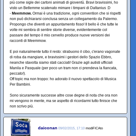
più come sigle dei cartoni animati di gioventù. Bravi bravissimi, ho
visto un Betlemme scatenato mimare i timpani di Daltanius :D
-
Meemmow.
Ormai è una tradizione, ogni convention che si rispetti
non può dichiararsi conclusa senza un collegamento da Palermo.
Propongo che diventi un appuntamento fisso! Il bello è che tutte le
volte mi sembra di sentire storie diverse, evidentemente col
passare del tempo il mio cervello produce nuove versioni dei
racconti di Meemmow.
E poi naturalmente tutto il resto: strabuono il cibo, c'erano vagonate
di roba da mangiare, e bravissimi i gestori dello Spazio Ebbro,
neanche stavolta siamo stati cacciati! Grazie agli autisti ufficiali
Manila e Pasquale (per poco un tram non ci prendeva la fiancata,
peccato!).
Off topic ma non troppo: ho adorato il nuovo spettacolo di Musica
Per Bambini.
Sono sicuramente successe altre cose degne di nota che ora non
mi vengono in mente, ma se aspetto di ricordarmi tutto finisce che
non scrivo più.
daiconan
09/02/2015, 17:10
modiFICAto