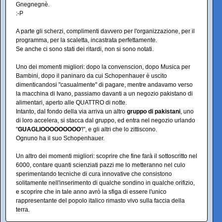
Gnegnegnè.
:-P
A parte gli scherzi, complimenti davvero per l'organizzazione, per il
programma, per la scaletta, incastrata perfettamente.
Se anche ci sono stati dei ritardi, non si sono notati.
Uno dei momenti migliori: dopo la convenscion, dopo Musica per
Bambini, dopo il paninaro da cui Schopenhauer è uscito
dimenticandosi "casualmente" di pagare, mentre andavamo verso
la macchina di Ivano, passiamo davanti a un negozio pakistano di
alimentari, aperto alle QUATTRO di notte.
Intanto, dal fondo della via arriva un altro
gruppo di pakistani
, uno
di loro accelera, si stacca dal gruppo, ed entra nel negozio urlando
"
GUAGLIOOOOOOOOO
'!", e gli altri che lo zittiscono.
Ognuno ha il suo Schopenhauer.
Un altro dei momenti migliori: scoprire che fine farà il sottoscritto nel
6000, contare quanti scienziati pazzi me lo metteranno nel culo
sperimentando tecniche di cura innovative che consistono
solitamente nell'inserimento di qualche sondino in qualche orifizio,
e scoprire che in tale anno avrò la sfiga di essere l'unico
rappresentante del popolo italico rimasto vivo sulla faccia della
terra.