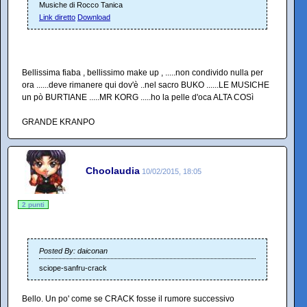
Musiche di Rocco Tanica
Link diretto
Download
Bellissima fiaba , bellissimo make up , .....non condivido nulla per
ora ......deve rimanere qui dov'è ..nel sacro BUKO ......LE MUSICHE
un pò BURTIANE .....MR KORG .....ho la pelle d'oca ALTA COSì
GRANDE KRANPO
Choolaudia
10/02/2015, 18:05
2 punti
Posted By: daiconan
sciope-sanfru-crack
Bello. Un po' come se CRACK fosse il rumore successivo