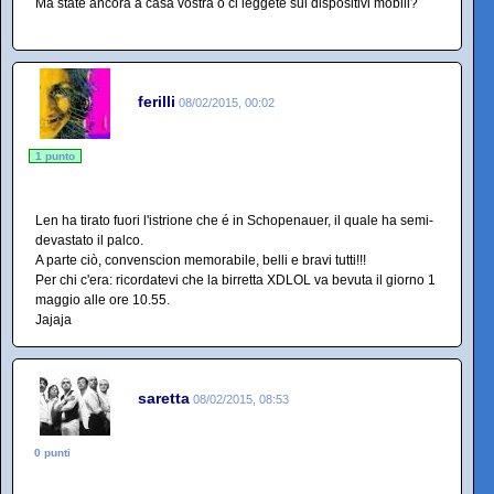
Ma state ancora a casa vostra o ci leggete sui dispositivi mobili?
ferilli
08/02/2015, 00:02
1 punto
Len ha tirato fuori l'istrione che é in Schopenauer, il quale ha semi-
devastato il palco.
A parte ciò, convenscion memorabile, belli e bravi tutti!!!
Per chi c'era: ricordatevi che la birretta XDLOL va bevuta il giorno 1
maggio alle ore 10.55.
Jajaja
saretta
08/02/2015, 08:53
0 punti