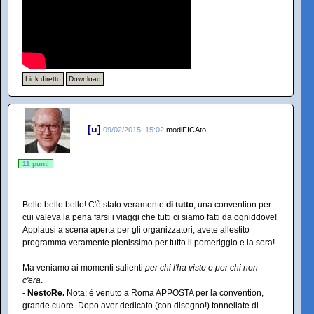
Link diretto
Download
[u]
09/02/2015, 15:02
modiFICAto
11 punti
Bello bello bello! C'è stato veramente
di tutto
, una convention per
cui valeva la pena farsi i viaggi che tutti ci siamo fatti da ogniddove!
Applausi a scena aperta per gli organizzatori, avete allestito
programma veramente pienissimo per tutto il pomeriggio e la sera!
Ma veniamo ai momenti salienti
per chi l'ha visto e per chi non
c'era
.
-
NestoRe.
Nota: è venuto a Roma APPOSTA per la convention,
grande cuore. Dopo aver dedicato (con disegno!) tonnellate di