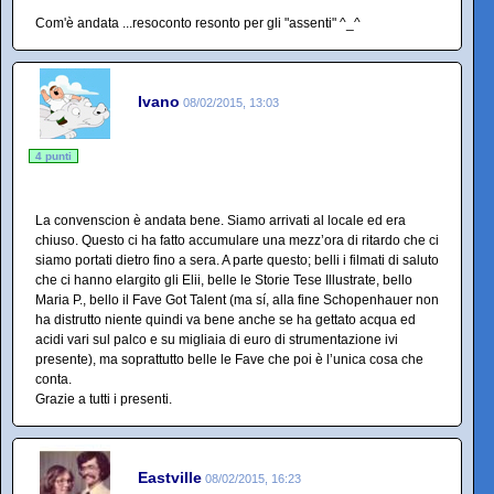
Com'è andata ...resoconto resonto per gli "assenti" ^_^
Ivano
08/02/2015, 13:03
4 punti
La convenscion è andata bene. Siamo arrivati al locale ed era
chiuso. Questo ci ha fatto accumulare una mezz’ora di ritardo che ci
siamo portati dietro fino a sera. A parte questo; belli i filmati di saluto
che ci hanno elargito gli Elii, belle le Storie Tese Illustrate, bello
Maria P., bello il Fave Got Talent (ma sí, alla fine Schopenhauer non
ha distrutto niente quindi va bene anche se ha gettato acqua ed
acidi vari sul palco e su migliaia di euro di strumentazione ivi
presente), ma soprattutto belle le Fave che poi è l’unica cosa che
conta.
Grazie a tutti i presenti.
Eastville
08/02/2015, 16:23