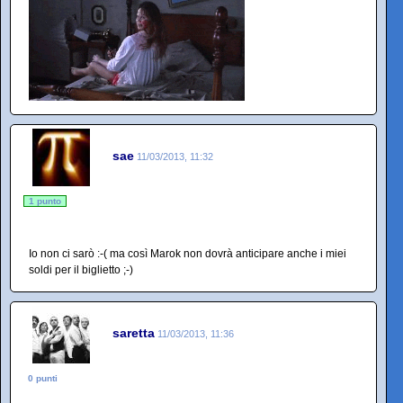
sae
11/03/2013, 11:32
1 punto
Io non ci sarò :-( ma così Marok non dovrà anticipare anche i miei
soldi per il biglietto ;-)
saretta
11/03/2013, 11:36
0 punti