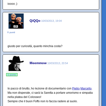
ioooo ;)
QiQQo
10/03/2013, 19:04
0 punti
giusto per curiosità, quanto minchia costa?
Meemmow
10/03/2013, 20:54
1 punto
Io pacco di brutto, ho lezione di documentario con
Pietro
Marcello
.
Ma non disperate, ci sarà la Saretta a portare umorismo e simpatia
nella platea del Colosseo!
Sempre che il buon Foffo non lo faccia radere al suolo.