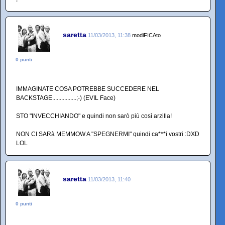
saretta
11/03/2013, 11:38
modiFICAto
0 punti
IMMAGINATE COSA POTREBBE SUCCEDERE NEL
BACKSTAGE................;-) (EVIL Face)
STO "INVECCHIANDO" e quindi non sarò più così arzilla!
NON CI SARà MEMMOW A "SPEGNERMI" quindi ca***i vostri :DXD
LOL
saretta
11/03/2013, 11:40
0 punti