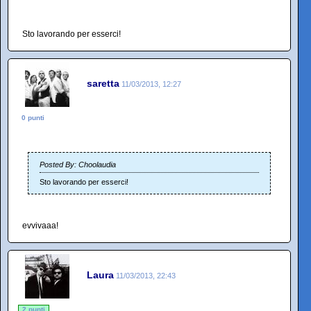
Sto lavorando per esserci!
saretta
11/03/2013, 12:27
0 punti
Posted By: Choolaudia
Sto lavorando per esserci!
evvivaaa!
Laura
11/03/2013, 22:43
2 punti