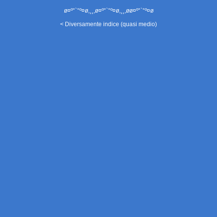
ø¤º°`°º¤ø,¸¸,ø¤º°`°º¤ø,¸¸,øø¤º°`°º¤ø
< Diversamente indice (quasi medio)