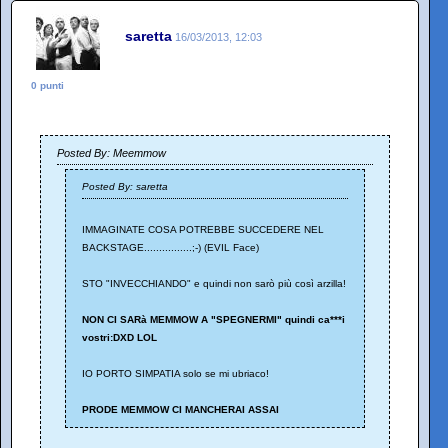
saretta
16/03/2013, 12:03
0 punti
Posted By: Meemmow
Posted By: saretta
IMMAGINATE COSA POTREBBE SUCCEDERE NEL
BACKSTAGE................;-) (EVIL Face)
STO "INVECCHIANDO" e quindi non sarò più così arzilla!
NON CI SARà MEMMOW A "SPEGNERMI" quindi ca***i
vostri:DXD LOL
IO PORTO SIMPATIA solo se mi ubriaco!
PRODE MEMMOW CI MANCHERAI ASSAI