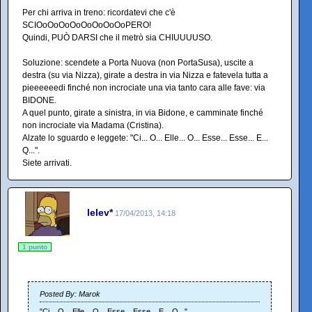
Per chi arriva in treno: ricordatevi che c'è
SCIOoOoOoOoOoOoOoOoPERO!
Quindi, PUÒ DARSI che il metrò sia CHIUUUUSO.
Soluzione: scendete a Porta Nuova (non PortaSusa), uscite a
destra (su via Nizza), girate a destra in via Nizza e fatevela tutta a
pieeeeeedi finché non incrociate una via tanto cara alle fave: via
BIDONE.
A quel punto, girate a sinistra, in via Bidone, e camminate finché
non incrociate via Madama (Cristina).
Alzate lo sguardo e leggete: "Ci... O... Elle... O... Esse... Esse... E...
Q...".
Siete arrivati.
lelev*
17/04/2013, 14:18
1 punto
Posted By: Marok
"Ci... O... Elle... O... Esse... Esse... E... Q...".