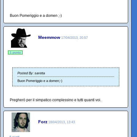
Buon Pomeriggio e a domen ;-)
Meemmow
17/04/2013, 20:57
1 punto
Posted By: saretta
Buon Pomeriggio e a domen;-)
Pregherò per il simpatico complessino e tutti quanti voi.
Forz
18/04/2013, 13:43
0 punti