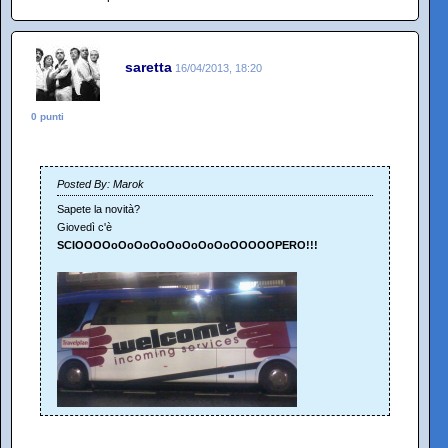
saretta
16/04/2013, 18:20
0 punti
Posted By: Marok
Sapete la novità?
Giovedì c'è
SCIOOOOoOoOoOoOoOoOoOoOOOOOPERO!!!