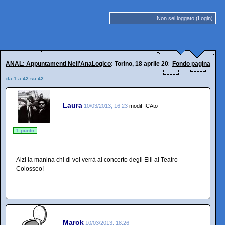
Non sei loggato (
Login
)
ANAL: Appuntamenti Nell'AnaLogico
: Torino, 18 aprile 2013
Fondo pagina
da 1 a 42 su 42
Laura
10/03/2013, 16:23
modiFICAto
1 punto
Alzi la manina chi di voi verrà al concerto degli Elii al Teatro
Colosseo!
Marok
10/03/2013, 18:26