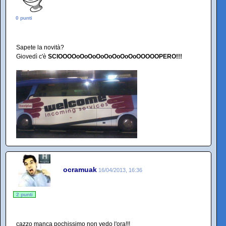
0 punti
Sapete la novità?
Giovedì c'è
SCIOOOOoOoOoOoOoOoOoOoOOOOOPERO!!!
ocramuak
16/04/2013, 16:36
2 punti
cazzo manca pochissimo non vedo l'ora!!!