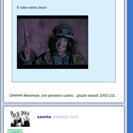
E' tutta vostra, boys!
OHHHH Memmow ,che pensiero carino ...grazie smack :DXD LOL
saretta
10/04/2013, 13:24
1 punto