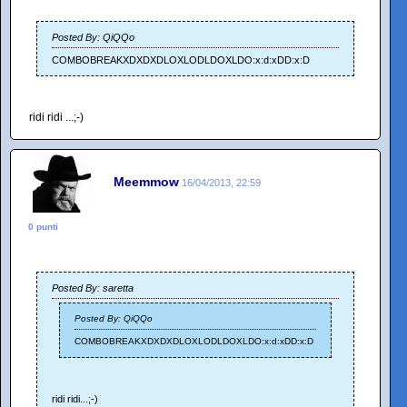
Posted By: QiQQo
COMBOBREAKXDXDXDLOXLODLDOXLDO:x:d:xDD:x:D
ridi ridi ...;-)
Meemmow
16/04/2013, 22:59
0 punti
Posted By: saretta
Posted By: QiQQo
COMBOBREAKXDXDXDLOXLODLDOXLDO:x:d:xDD:x:D
ridi ridi...;-)