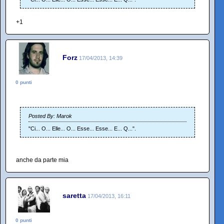
+1
Forz
17/04/2013, 14:39
0 punti
Posted By: Marok
"Ci... O... Elle... O... Esse... Esse... E... Q...".
anche da parte mia
saretta
17/04/2013, 16:11
0 punti