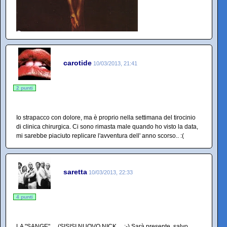
carotide
10/03/2013, 21:41
2 punti
Io strapacco con dolore, ma è proprio nella settimana del tirocinio
di clinica chirurgica. Ci sono rimasta male quando ho visto la data,
mi sarebbe piaciuto replicare l'avventura dell' anno scorso.. :(
saretta
10/03/2013, 22:33
4 punti
LA "SANGE" ....(SISISI NUOVO NICK.....;-) Sarà presente ,salvo