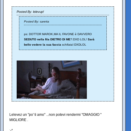
Posted By: lelevup!
Posted By: saretta
ps: DOTTOR MAROK,MA IL FAVONE è DAVVERO
SEDUTO nella fila DIETRO DI ME
?:DXD LOL!
Sarà
bello vedere la sua faccia
schifata!:DXDLOL
Lelevez un "po' ti amo" ...non potevi rendermi "OMAGGIO "
MIGLIORE .
;-*