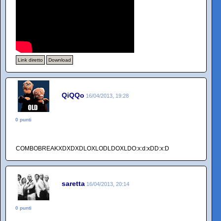
Link diretto
Download
QiQQo
16/04/2013, 19:28
0 punti
COMBOBREAKXDXDXDLOXLODLDOXLDO:x:d:xDD:x:D
saretta
16/04/2013, 20:14
0 punti