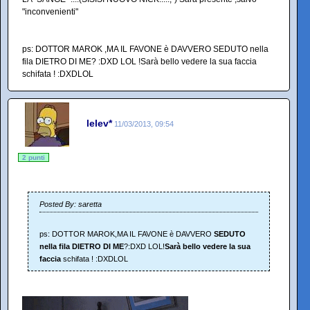
"inconvenienti"
ps: DOTTOR MAROK ,MA IL FAVONE è DAVVERO SEDUTO nella
fila DIETRO DI ME? :DXD LOL !Sarà bello vedere la sua faccia
schifata ! :DXDLOL
lelev*
11/03/2013, 09:54
2 punti
Posted By: saretta
ps: DOTTOR MAROK,MA IL FAVONE è DAVVERO
SEDUTO
nella fila DIETRO DI ME
?:DXD LOL!
Sarà bello vedere la sua
faccia
schifata ! :DXDLOL