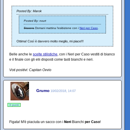
Posted By: Marok
Posted By: nxurt
Stasera
Domani mattina l'esibizione con i
Neri per Caso
.
Ottima! Così è davvero molto meglio, mi piace!!!
Belle anche le
scelte stilistiche
, con i Neri per Caso vestiti di bianco
e il finale con gli elii disposti come tasti bianchi e neri.
Voti positivi: Capitan Ovvio
Grumo
10/02/2018, 14:07
3 punti
Figata! M'è piaciuta un sacco con i
Neri
Bianchi
per Caso
!