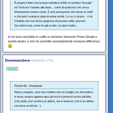
È proprio il fatto che la linea melodica di Elio mi sembra "forzata"
ed "insicura" rispetto alla base... come di qualcuno che cerca
l'intonazione mentre canta. È una sensazione che hanno in molti
e che però svanisce dopo le prime strofe. Lo so, è strano... e ho
il dubbio che non fosse qualcosa di previsto nella canzone.
Da metà in poi, come ho già scritto, mi piace molto...
Io mi sono ascoltato in cuffia la versione Sanremo Prima Serata e
quella studio, e non ho avvertito assolutamente nessuna differenza.
Drammatubero
09/02/2018, 17:55
3 punti
Posted By: Choolaudia
Nota a margine, sono due mattine che mi sveglio con
Arrivedorci
in testa, proprio appena apro gli occhi e prima di uscire dal letto
(che detta così sembra un attimo, ma vi assicuro che è un attimo
che dura un bel po'...).