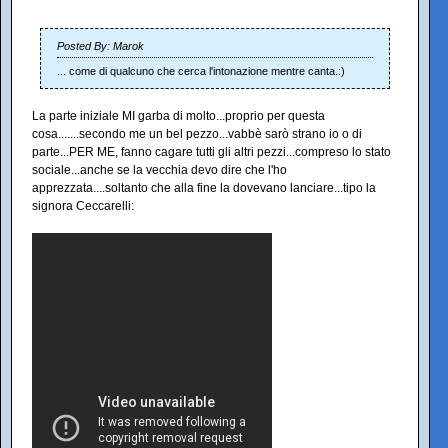
Posted By: Marok
... come di qualcuno che cerca l'intonazione mentre canta.:)
La parte iniziale MI garba di molto...proprio per questa
cosa.......secondo me un bel pezzo...vabbè sarò strano io o di
parte...PER ME, fanno cagare tutti gli altri pezzi...compreso lo stato
sociale...anche se la vecchia devo dire che l'ho
apprezzata....soltanto che alla fine la dovevano lanciare...tipo la
signora Ceccarelli: