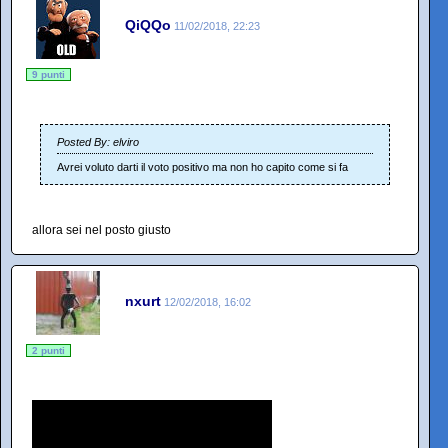
QiQQo
11/02/2018, 22:23
9 punti
Posted By: elviro
Avrei voluto darti il voto positivo ma non ho capito come si fa
allora sei nel posto giusto
nxurt
12/02/2018, 16:02
2 punti