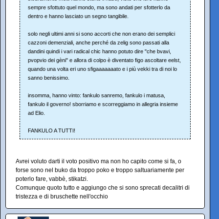
sempre sfottuto quel mondo, ma sono andati per sfotterlo da
dentro e hanno lasciato un segno tangibile.
solo negli ultimi anni si sono accorti che non erano dei semplici
cazzoni demenziali, anche perché da zelig sono passati alla
dandini quindi i vari radical chic hanno potuto dire "che bvavi,
pvopvio dei gèni" e allora di colpo è diventato figo ascoltare eelst,
quando una volta eri uno sfigaaaaaaato e i più vekki tra di noi lo
sanno benissimo.
insomma, hanno vinto: fankulo sanremo, fankulo i matusa,
fankulo il governo! sborriamo e scorreggiamo in allegria insieme
ad Elio.
FANKULO A TUTTI!
Avrei voluto darti il voto positivo ma non ho capito come si fa, o
forse sono nel buko da troppo poko e troppo saltuariamente per
poterlo fare, vabbè, stikatzi.
Comunque quoto tutto e aggiungo che si sono sprecati decalitri di
tristezza e di bruschette nell'occhio