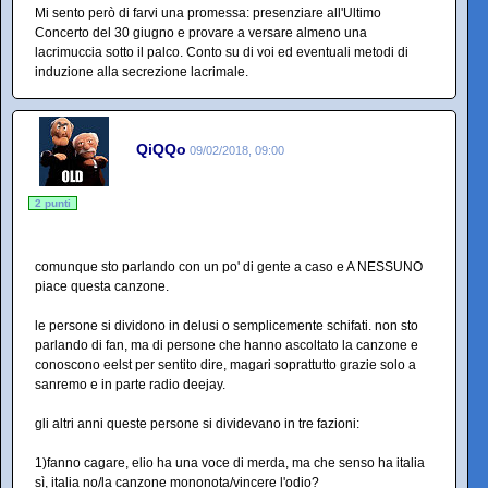
Mi sento però di farvi una promessa: presenziare all'Ultimo
Concerto del 30 giugno e provare a versare almeno una
lacrimuccia sotto il palco. Conto su di voi ed eventuali metodi di
induzione alla secrezione lacrimale.
QiQQo
09/02/2018, 09:00
2 punti
comunque sto parlando con un po' di gente a caso e A NESSUNO
piace questa canzone.
le persone si dividono in delusi o semplicemente schifati. non sto
parlando di fan, ma di persone che hanno ascoltato la canzone e
conoscono eelst per sentito dire, magari soprattutto grazie solo a
sanremo e in parte radio deejay.
gli altri anni queste persone si dividevano in tre fazioni:
1)fanno cagare, elio ha una voce di merda, ma che senso ha italia
sì, italia no/la canzone mononota/vincere l'odio?