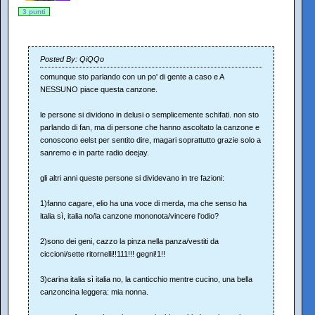
3 punti
Posted By: QiQQo
comunque sto parlando con un po' di gente a caso e A
NESSUNO piace questa canzone.
le persone si dividono in delusi o semplicemente schifati. non sto
parlando di fan, ma di persone che hanno ascoltato la canzone e
conoscono eelst per sentito dire, magari soprattutto grazie solo a
sanremo e in parte radio deejay.
gli altri anni queste persone si dividevano in tre fazioni:
1)fanno cagare, elio ha una voce di merda, ma che senso ha
italia sì, italia no/la canzone mononota/vincere l'odio?
2)sono dei geni, cazzo la pinza nella panza/vestiti da
ciccioni/sette ritornelli!!111!!! gegni!1!!
3)carina italia sì italia no, la canticchio mentre cucino, una bella
canzoncina leggera: mia nonna.