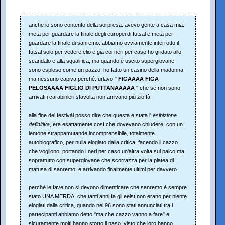
anche io sono contento della sorpresa. avevo gente a casa mia:
metà per guardare la finale degli europei di futsal e metà per
guardare la finale di sanremo. abbiamo ovviamente interrotto il
futsal solo per vedere elio e già coi neri per caso ho gridato allo
scandalo e alla squalifica, ma quando è uscito supergiovane
sono esploso come un pazzo, ho fatto un casino della madonna
ma nessuno capiva perché. urlavo "
FIGAAAA FIGA
PELOSAAAA FIGLIO DI PUTTANAAAAA
" che se non sono
arrivati i carabinieri stavolta non arrivano più zioffà.
alla fine del festivàl posso dire che questa è stata l'
esibizione
definitiva
, era esattamente così che dovevano chiudere: con un
lentone strappamutande incomprensibile, totalmente
autobiografico, per nulla elogiato dalla critica, facendo il cazzo
che vogliono, portando i neri per caso un'altra volta sul palco ma
soprattutto con supergiovane che scorrazza per la platea di
matusa di sanremo. e arrivando finalmente ultimi per davvero.
perché le fave non si devono dimenticare che sanremo è sempre
stato UNA MERDA, che tanti anni fa gli eelst non erano per niente
elogiati dalla critica, quando nel 96 sono stati annunciati tra i
partecipanti abbiamo detto "ma che cazzo vanno a fare" e
sicuramente molti hanno storto il naso, visto che loro hanno