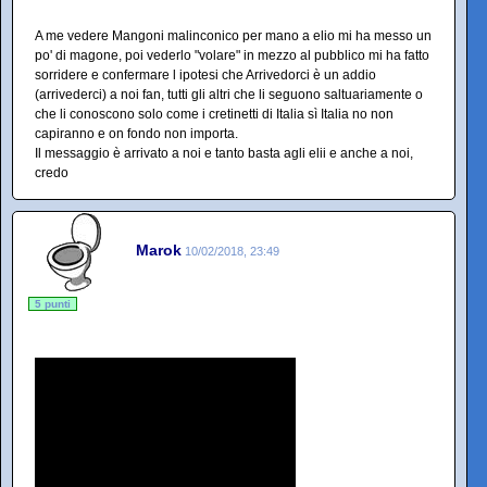
A me vedere Mangoni malinconico per mano a elio mi ha messo un
po' di magone, poi vederlo "volare" in mezzo al pubblico mi ha fatto
sorridere e confermare l ipotesi che Arrivedorci è un addio
(arrivederci) a noi fan, tutti gli altri che li seguono saltuariamente o
che li conoscono solo come i cretinetti di Italia sì Italia no non
capiranno e on fondo non importa.
Il messaggio è arrivato a noi e tanto basta agli elii e anche a noi,
credo
Marok
10/02/2018, 23:49
5 punti