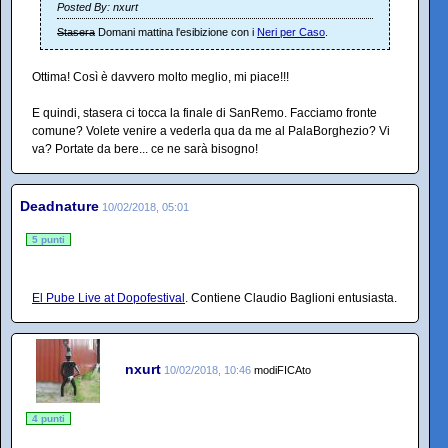
Posted By: nxurt
Stasera
Domani mattina l'esibizione con i
Neri per Caso
.
Ottima! Così è davvero molto meglio, mi piace!!!
E quindi, stasera ci tocca la finale di SanRemo. Facciamo fronte
comune? Volete venire a vederla qua da me al PalaBorghezio? Vi
va? Portate da bere... ce ne sarà bisogno!
Deadnature
10/02/2018, 05:01
5 punti
El Pube Live at Dopofestival
. Contiene Claudio Baglioni entusiasta.
nxurt
10/02/2018, 10:46
modiFICAto
4 punti