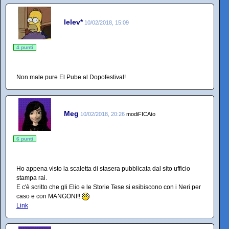
lelev*
10/02/2018, 15:09
4 punti
Non male pure El Pube al Dopofestival!
Meg
10/02/2018, 20:26
modiFICAto
6 punti
Ho appena visto la scaletta di stasera pubblicata dal sito ufficio
stampa rai.
E c'è scritto che gli Elio e le Storie Tese si esibiscono con i Neri per
caso e con MANGONI!!
Link