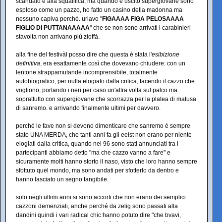
scandalo e alla squalifica, ma quando è uscito supergiovane sono
esploso come un pazzo, ho fatto un casino della madonna ma
nessuno capiva perché. urlavo "
FIGAAAA FIGA PELOSAAAA
FIGLIO DI PUTTANAAAAA
" che se non sono arrivati i carabinieri
stavolta non arrivano più zioffà.
alla fine del festivàl posso dire che questa è stata l'
esibizione
definitiva
, era esattamente così che dovevano chiudere: con un
lentone strappamutande incomprensibile, totalmente
autobiografico, per nulla elogiato dalla critica, facendo il cazzo che
vogliono, portando i neri per caso un'altra volta sul palco ma
soprattutto con supergiovane che scorrazza per la platea di matusa
di sanremo. e arrivando finalmente ultimi per davvero.
perché le fave non si devono dimenticare che sanremo è sempre
stato UNA MERDA, che tanti anni fa gli eelst non erano per niente
elogiati dalla critica, quando nel 96 sono stati annunciati tra i
partecipanti abbiamo detto "ma che cazzo vanno a fare" e
sicuramente molti hanno storto il naso, visto che loro hanno sempre
sfottuto quel mondo, ma sono andati per sfotterlo da dentro e
hanno lasciato un segno tangibile.
solo negli ultimi anni si sono accorti che non erano dei semplici
cazzoni demenziali, anche perché da zelig sono passati alla
dandini quindi i vari radical chic hanno potuto dire "che bvavi,