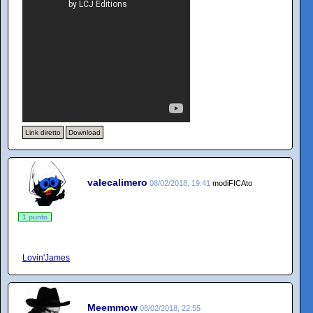
Link diretto
Download
valecalimero
08/02/2018, 19:41
modiFICAto
1 punto
Lovin'James
Meemmow
08/02/2018, 22:55