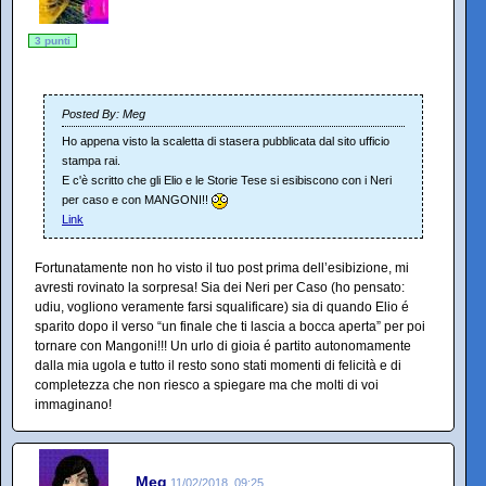
3 punti
Posted By: Meg
Ho appena visto la scaletta di stasera pubblicata dal sito ufficio
stampa rai.
E c'è scritto che gli Elio e le Storie Tese si esibiscono con i Neri
per caso e con MANGONI!!
Link
Fortunatamente non ho visto il tuo post prima dell’esibizione, mi
avresti rovinato la sorpresa! Sia dei Neri per Caso (ho pensato:
udiu, vogliono veramente farsi squalificare) sia di quando Elio é
sparito dopo il verso “un finale che ti lascia a bocca aperta” per poi
tornare con Mangoni!!! Un urlo di gioia é partito autonomamente
dalla mia ugola e tutto il resto sono stati momenti di felicità e di
completezza che non riesco a spiegare ma che molti di voi
immaginano!
Meg
11/02/2018, 09:25