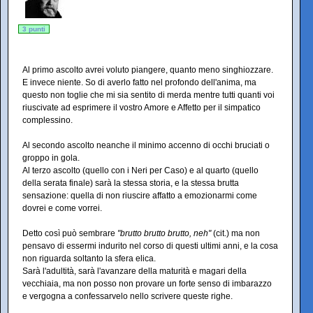
3 punti
Al primo ascolto avrei voluto piangere, quanto meno singhiozzare.
E invece niente. So di averlo fatto nel profondo dell'anima, ma
questo non toglie che mi sia sentito di merda mentre tutti quanti voi
riuscivate ad esprimere il vostro Amore e Affetto per il simpatico
complessino.
Al secondo ascolto neanche il minimo accenno di occhi bruciati o
groppo in gola.
Al terzo ascolto (quello con i Neri per Caso) e al quarto (quello
della serata finale) sarà la stessa storia, e la stessa brutta
sensazione: quella di non riuscire affatto a emozionarmi come
dovrei e come vorrei.
Detto così può sembrare
"brutto brutto brutto, neh"
(cit.) ma non
pensavo di essermi indurito nel corso di questi ultimi anni, e la cosa
non riguarda soltanto la sfera elica.
Sarà l'adultità, sarà l'avanzare della maturità e magari della
vecchiaia, ma non posso non provare un forte senso di imbarazzo
e vergogna a confessarvelo nello scrivere queste righe.