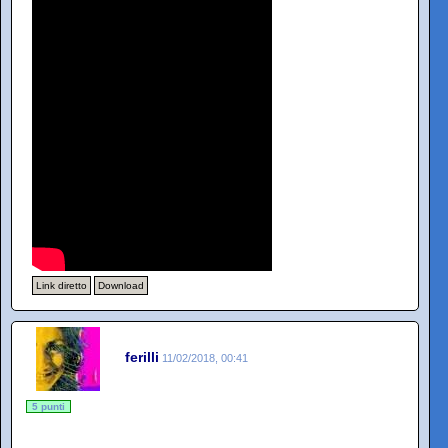
Link diretto
Download
ferilli
11/02/2018, 00:41
5 punti