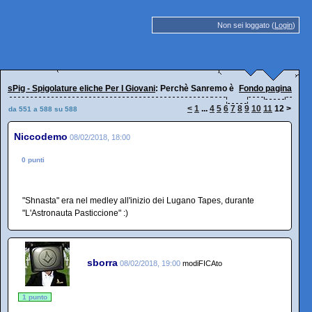
Non sei loggato (
Login
)
sPig - Spigolature eliche Per I Giovani
: Perchè Sanremo è Sanremo
Fondo pagina
<
1
...
4
5
6
7
8
9
10
11
12
>
da 551 a 588 su 588
Niccodemo
08/02/2018, 18:00
0 punti
"Shnasta" era nel medley all'inizio dei Lugano Tapes, durante
"L'Astronauta Pasticcione" :)
sborra
08/02/2018, 19:00
modiFICAto
1 punto