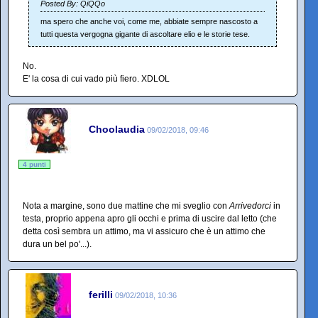
Posted By: QiQQo
ma spero che anche voi, come me, abbiate sempre nascosto a
tutti questa vergogna gigante di ascoltare elio e le storie tese.
No.
E' la cosa di cui vado più fiero. XDLOL
Choolaudia
09/02/2018, 09:46
4 punti
Nota a margine, sono due mattine che mi sveglio con
Arrivedorci
in
testa, proprio appena apro gli occhi e prima di uscire dal letto (che
detta così sembra un attimo, ma vi assicuro che è un attimo che
dura un bel po'...).
ferilli
09/02/2018, 10:36