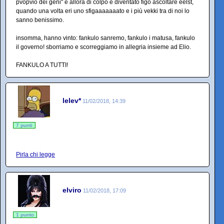
pvopvio dei gèni" e allora di colpo è diventato figo ascoltare eelst,
quando una volta eri uno sfigaaaaaaato e i più vekki tra di noi lo
sanno benissimo.
insomma, hanno vinto: fankulo sanremo, fankulo i matusa, fankulo
il governo! sborriamo e scorreggiamo in allegria insieme ad Elio.
FANKULO A TUTTI!
lelev*
11/02/2018, 14:39
7 punti
Pirla chi legge
elviro
11/02/2018, 17:09
1 punto