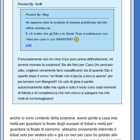
Posted By: ferilli
Posted By: Meg
Ho appena visto la scaletta di stasera pubblicata dal sito
ufficio stampa rai.
E c'è scritto che gli Elio e le Storie Tese si esibiscono con
i Neri per caso e con MANGONI!!
Link
Fortunatamente non ho visto il tuo post prima dell’esibizione, mi
avresti rovinato la sorpresa! Sia dei Neri per Caso (ho pensato:
udiu, vogliono veramente farsi squalificare) sia di quando Elio é
sparito dopo il verso “un finale che ti lascia a bocca aperta” per
poi tornare con Mangoni!!! Un urlo di gioia é partito
autonomamente dalla mia ugola e tutto il resto sono stati momenti
di felicità e di completezza che non riesco a spiegare ma che
molti di voi immaginano!
anche io sono contento della sorpresa. avevo gente a casa mia:
metà per guardare la finale degli europei di futsal e metà per
guardare la finale di sanremo. abbiamo ovviamente interrotto il
futsal solo per vedere elio e già coi neri per caso ho gridato allo