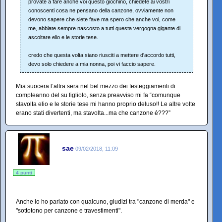
provate a fare anche voi questo giochino, chiedete ai vostri
conoscenti cosa ne pensano della canzone, ovviamente non
devono sapere che siete fave ma spero che anche voi, come
me, abbiate sempre nascosto a tutti questa vergogna gigante di
ascoltare elio e le storie tese.
credo che questa volta siano riusciti a mettere d'accordo tutti,
devo solo chiedere a mia nonna, poi vi faccio sapere.
Mia suocera l’altra sera nel bel mezzo dei festeggiamenti di
compleanno del su figliolo, senza preavviso mi fa “comunque
stavolta elio e le storie tese mi hanno proprio deluso!! Le altre volte
erano stati divertenti, ma stavolta...ma che canzone é???”
sae
09/02/2018, 11:09
4 punti
Anche io ho parlato con qualcuno, giudizi tra "canzone di merda" e
"sottotono per canzone e travestimenti".