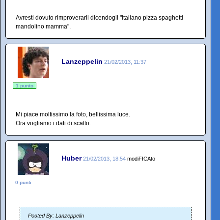
Avresti dovuto rimproverarli dicendogli "italiano pizza spaghetti
mandolino mamma".
Lanzeppelin
21/02/2013, 11:37
1 punto
Mi piace moltissimo la foto, bellissima luce.
Ora vogliamo i dati di scatto.
Huber
21/02/2013, 18:54
modiFICAto
0 punti
Posted By: Lanzeppelin