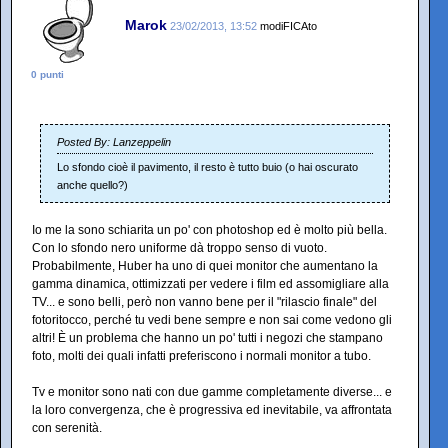
Marok
23/02/2013, 13:52
modiFICAto
0 punti
Posted By: Lanzeppelin
Lo sfondo cioè il pavimento, il resto è tutto buio (o hai oscurato
anche quello?)
Io me la sono schiarita un po' con photoshop ed è molto più bella.
Con lo sfondo nero uniforme dà troppo senso di vuoto.
Probabilmente, Huber ha uno di quei monitor che aumentano la
gamma dinamica, ottimizzati per vedere i film ed assomigliare alla
TV... e sono belli, però non vanno bene per il "rilascio finale" del
fotoritocco, perché tu vedi bene sempre e non sai come vedono gli
altri! È un problema che hanno un po' tutti i negozi che stampano
foto, molti dei quali infatti preferiscono i normali monitor a tubo.
Tv e monitor sono nati con due gamme completamente diverse... e
la loro convergenza, che è progressiva ed inevitabile, va affrontata
con serenità.