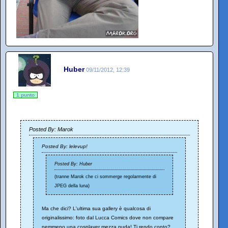
Huber
09/11/2012, 12:39
1 punto
Posted By: Marok
Posted By: lelevup!
Posted By: Huber
(tranne Marok che ci sommerge regolarmente di
JPEG della luna)
Ma che dici? L'ultima sua gallery è qualcosa di
originalissimo: foto dal Lucca Comics dove non compare
nemmeno una cosplayer mezza nuda! Ti rendo conto?