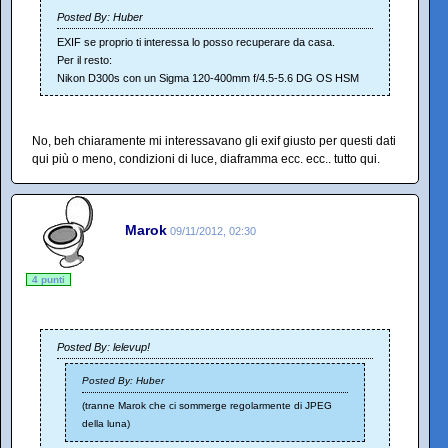
Posted By: Huber
EXIF se proprio ti interessa lo posso recuperare da casa.
Per il resto:
Nikon D300s con un Sigma 120-400mm f/4.5-5.6 DG OS HSM
No, beh chiaramente mi interessavano gli exif giusto per questi dati
qui più o meno, condizioni di luce, diaframma ecc. ecc.. tutto qui.
Marok
09/11/2012, 02:30
4 punti
Posted By: lelevup!
Posted By: Huber
(tranne Marok che ci sommerge regolarmente di JPEG
della luna)