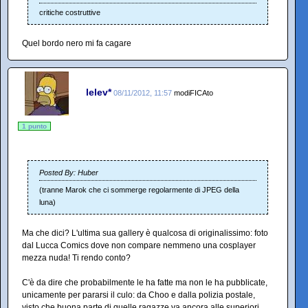
critiche costruttive
Quel bordo nero mi fa cagare
lelev*
08/11/2012, 11:57
modiFICAto
1 punto
Posted By: Huber
(tranne Marok che ci sommerge regolarmente di JPEG della
luna)
Ma che dici? L'ultima sua gallery è qualcosa di originalissimo: foto
dal Lucca Comics dove non compare nemmeno una cosplayer
mezza nuda! Ti rendo conto?
C'è da dire che probabilmente le ha fatte ma non le ha pubblicate,
unicamente per pararsi il culo: da Choo e dalla polizia postale,
visto che buona parte di quelle ragazze va ancora alle superiori.