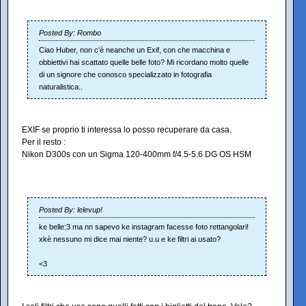
Posted By: Rombo
Ciao Huber, non c'è neanche un Exif, con che macchina e
obbiettivi hai scattato quelle belle foto? Mi ricordano molto quelle
di un signore che conosco specializzato in fotografia
naturalistica..
EXIF se proprio ti interessa lo posso recuperare da casa.
Per il resto :
Nikon D300s con un Sigma 120-400mm f/4.5-5.6 DG OS HSM
Posted By: lelevup!
ke belle:3 ma nn sapevo ke instagram facesse foto rettangolari!
xkè nessuno mi dice mai niente? u.u e ke filtri ai usato?
<3