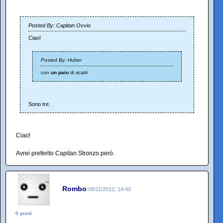
Posted By: Capitan Ovvio
Ciao!
Posted By: Huber
con
un paio
di scatti
Sono tre.
Ciao!
Avrei preferito Capitan Stronzo però.
Rombo
08/11/2012, 14:40
0 punti