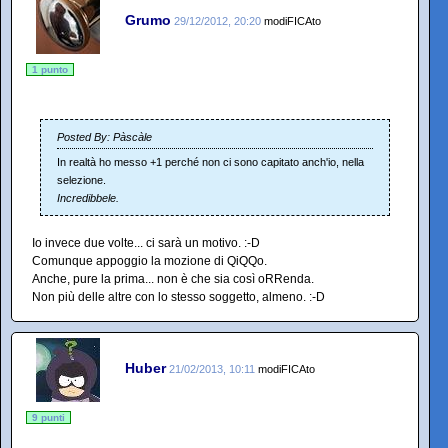
Grumo
29/12/2012, 20:20
modiFICAto
1 punto
Posted By: Pàscàle
In realtà ho messo +1 perché non ci sono capitato anch'io, nella
selezione.
Incredibbele.
Io invece due volte... ci sarà un motivo. :-D
Comunque appoggio la mozione di QiQQo.
Anche, pure la prima... non è che sia così oRRenda.
Non più delle altre con lo stesso soggetto, almeno. :-D
Huber
21/02/2013, 10:11
modiFICAto
9 punti