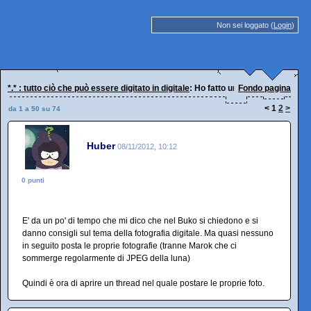
Non sei loggato (
Login
)
*.* : tutto ciò che può essere digitato in digitale
: Ho fatto una foto...
Fondo pagina
<
1
2
>
da 1 a 50 su 74
Huber
08/11/2012, 10:12
0 punti
E' da un po' di tempo che mi dico che nel Buko si chiedono e si
danno consigli sul tema della fotografia digitale. Ma quasi nessuno
in seguito posta le proprie fotografie (tranne Marok che ci
sommerge regolarmente di JPEG della luna)
Quindi è ora di aprire un thread nel quale postare le proprie foto.