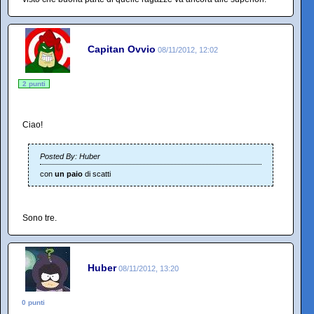
Capitan Ovvio
08/11/2012, 12:02
2 punti
Ciao!
Posted By: Huber
con
un paio
di scatti
Sono tre.
Huber
08/11/2012, 13:20
0 punti