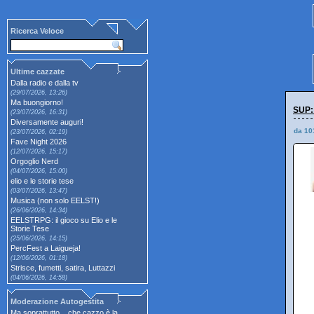
Ricerca Veloce
Ultime cazzate
Dalla radio e dalla tv
(29/07/2026, 13:26)
Ma buongiorno!
SUP:
(23/07/2026, 16:31)
Diversamente auguri!
da 10
(23/07/2026, 02:19)
Fave Night 2026
(12/07/2026, 15:17)
Orgoglio Nerd
(04/07/2026, 15:00)
elio e le storie tese
(03/07/2026, 13:47)
Musica (non solo EELST!)
(26/06/2026, 14:34)
EELSTRPG: il gioco su Elio e le
Storie Tese
(25/06/2026, 14:15)
PercFest a Laigueja!
(12/06/2026, 01:18)
Strisce, fumetti, satira, Luttazzi
(04/06/2026, 14:58)
Moderazione Autogestita
Ma soprattutto... che cazzo è la