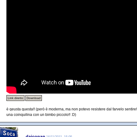
Link diretto
Download
è qeusta questa!! (però è moderna, ma non potevo resistere dal farvelo sentire!
una coinquilina con un bimbo piccolo!! :D)
daiconan
16/11/2011, 15:05