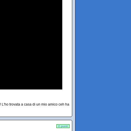
! L'ho trovata a casa di un mio amico ceh ha
2 punti