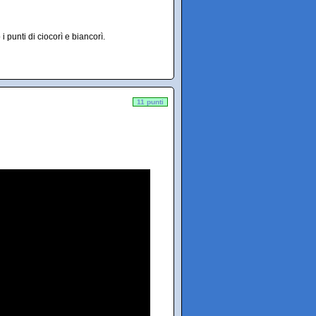
 punti di ciocorì e biancorì.
11 punti