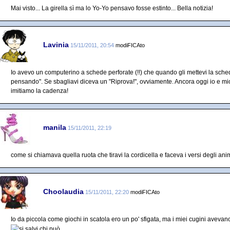
Mai visto... La girella sì ma lo Yo-Yo pensavo fosse estinto... Bella notizia!
Lavinia
15/11/2011, 20:54
modiFICAto
Io avevo un computerino a schede perforate (!!) che quando gli mettevi la sche
pensando". Se sbagliavi diceva un "Riprova!", ovviamente. Ancora oggi io e mio
imitiamo la cadenza!
manila
15/11/2011, 22:19
come si chiamava quella ruota che tiravi la cordicella e faceva i versi degli an
Choolaudia
15/11/2011, 22:20
modiFICAto
Io da piccola come giochi in scatola ero un po' sfigata, ma i miei cugini avevan