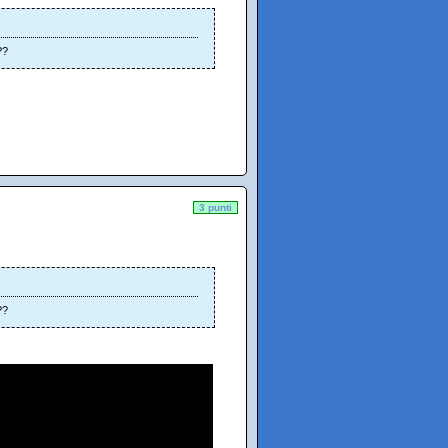
??
3 punti
??