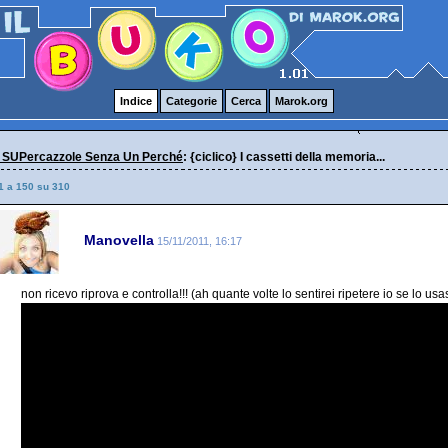
Indice
Categorie
Cerca
Marok.org
 SUPercazzole Senza Un Perché
: {ciclico} I cassetti della memoria...
1 a 150 su 310
Manovella
15/11/2011, 16:17
non ricevo riprova e controlla!!! (ah quante volte lo sentirei ripetere io se lo usas