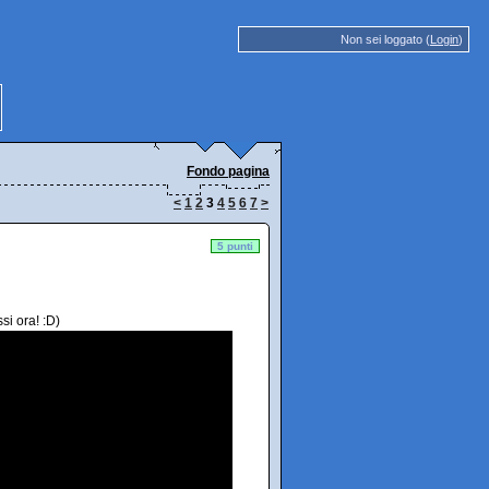
Non sei loggato (
Login
)
Fondo pagina
<
1
2
3
4
5
6
7
>
5 punti
si ora! :D)