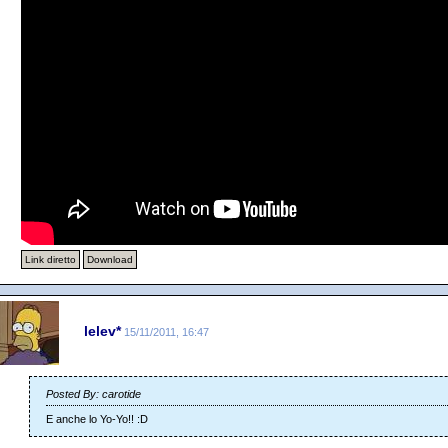
Link diretto
Download
lelev*
15/11/2011, 16:47
Posted By: carotide
E anche lo Yo-Yo!! :D