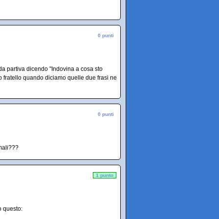
0 punti
da partiva dicendo "Indovina a cosa sto
 fratello quando diciamo quelle due frasi ne
0 punti
imali???
1 punto
o questo: