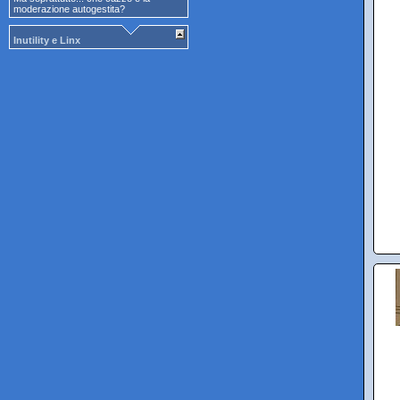
moderazione autogestita?
Inutility e Linx