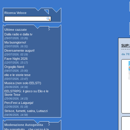
Ricerca Veloce
Ultime cazzate
Dalla radio e dalla tv
(29/07/2026, 13:26)
Ma buongiorno!
SUP:
(23/07/2026, 16:31)
Diversamente auguri!
da 70
(23/07/2026, 02:19)
Fave Night 2026
(12/07/2026, 15:17)
Orgoglio Nerd
(04/07/2026, 15:00)
elio e le storie tese
(03/07/2026, 13:47)
Musica (non solo EELST!)
(26/06/2026, 14:34)
EELSTRPG: il gioco su Elio e le
Storie Tese
(25/06/2026, 14:15)
PercFest a Laigueja!
(12/06/2026, 01:18)
Strisce, fumetti, satira, Luttazzi
(04/06/2026, 14:58)
Moderazione Autogestita
Ma soprattutto... che cazzo è la