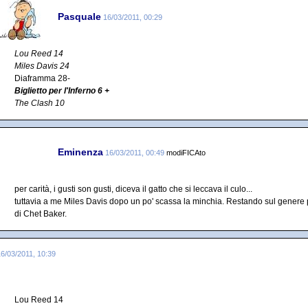
Pasquale
16/03/2011, 00:29
Lou Reed 14
Miles Davis 24
Diaframma 28-
Biglietto per l'Inferno 6 +
The Clash 10
Eminenza
16/03/2011, 00:49
modiFICAto
per carità, i gusti son gusti, diceva il gatto che si leccava il culo...
tuttavia a me Miles Davis dopo un po' scassa la minchia. Restando sul genere p
di Chet Baker.
16/03/2011, 10:39
Lou Reed 14