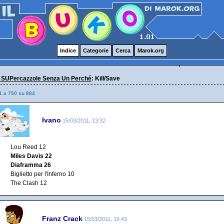
Indice
Categorie
Cerca
Marok.org
 SUPercazzole Senza Un Perché
: Kill/Save
1 a 750 su 884
Ivano
15/03/2011, 13:32
Lou Reed 12
Miles Davis 22
Diaframma 26
Biglietto per l'Inferno 10
The Clash 12
Franz Crack
15/03/2011, 16:43