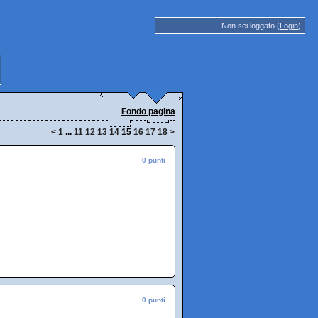
Non sei loggato (
Login
)
Fondo pagina
<
1
...
11
12
13
14
15
16
17
18
>
0 punti
0 punti