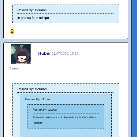
Posted By: Metallus
in pratica è un mini
pc
.
Huber
01/07/2009, 15:53
0 punti
Posted By: Metallus
Posted By: Huber
Posted By: Lavinia
Potresti cominciare col chiederlo a chi s'è 'cattato
l'Iphone.