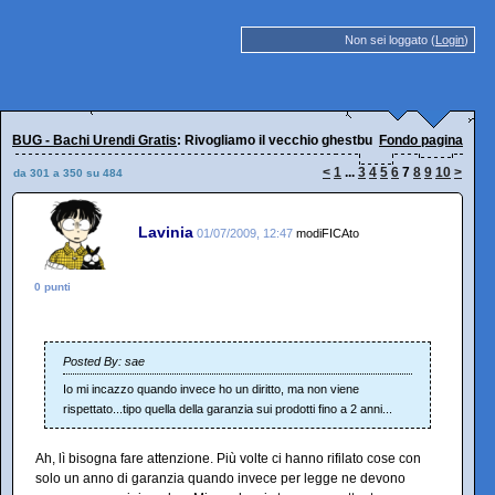
Non sei loggato (
Login
)
BUG - Bachi Urendi Gratis
: Rivogliamo il vecchio ghestbuk!
Fondo pagina
<
1
...
3
4
5
6
7
8
9
10
>
da 301 a 350 su 484
Lavinia
01/07/2009, 12:47
modiFICAto
0 punti
Posted By: sae
Io mi incazzo quando invece ho un diritto, ma non viene
rispettato...tipo quella della garanzia sui prodotti fino a 2 anni...
Ah, lì bisogna fare attenzione. Più volte ci hanno rifilato cose con
solo un anno di garanzia quando invece per legge ne devono