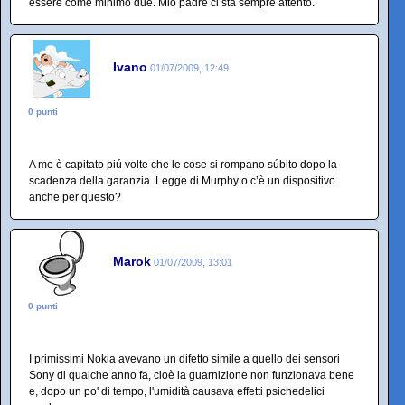
essere come minimo due. Mio padre ci sta sempre attento.
Ivano
01/07/2009, 12:49
0 punti
A me è capitato piú volte che le cose si rompano súbito dopo la
scadenza della garanzia. Legge di Murphy o c’è un dispositivo
anche per questo?
Marok
01/07/2009, 13:01
0 punti
I primissimi Nokia avevano un difetto simile a quello dei sensori
Sony di qualche anno fa, cioè la guarnizione non funzionava bene
e, dopo un po' di tempo, l'umidità causava effetti psichedelici