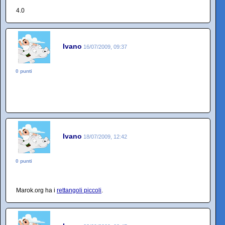
4.0
Ivano
16/07/2009, 09:37
0 punti
Ivano
18/07/2009, 12:42
0 punti
Marok.org ha i
rettangoli piccoli
.