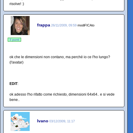
risolve! :)
frappa
26/11/2009, 09:59
modiFICAto
3 punti
ok che le dimensioni non contano, ma perché io ce l'ho lungo?
(l'avatar)
EDIT
:
ok adesso l'ho rifatto come richiesto, dimensioni 64x64.. e si vede
bene..
Ivano
03/12/2009, 11:17