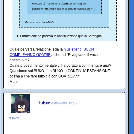
pensare di trovare una
donna
(semi-cit) se
pubblichi foto come quella di goatse.fr/hello.jpg?:-)
Ma anche solo
AMICI
E il brutto che ne parlava in continuazione qua in Sardegna!
Quale perversa relazione lega la
niusletter di BUON
COMPLEANNO GOATSE
al thread "Rivogliamo il vecchio
ghestbuk!" ?
Quale procedimento mentale vi ha portato a commentare qua?
Qua siamo sul BUKO... un BUKO in CONTINUA ESPANSIONE...
cos'ha a che fare tutto ciò con GOATSE???
Mah...
Huber
28/09/2009, 13:15
0 punti