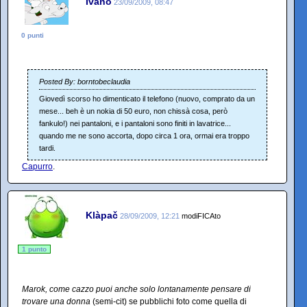
Ivano
23/09/2009, 08:47
0 punti
Posted By: borntobeclaudia
Giovedì scorso ho dimenticato il telefono (nuovo, comprato da un
mese... beh è un nokia di 50 euro, non chissà cosa, però
fankulo!) nei pantaloni, e i pantaloni sono finiti in lavatrice...
quando me ne sono accorta, dopo circa 1 ora, ormai era troppo
tardi.
Capurro
.
Klàpač
28/09/2009, 12:21
modiFICAto
1 punto
Marok, come cazzo puoi anche solo lontanamente pensare di
trovare una donna
(semi-cit) se pubblichi foto come quella di