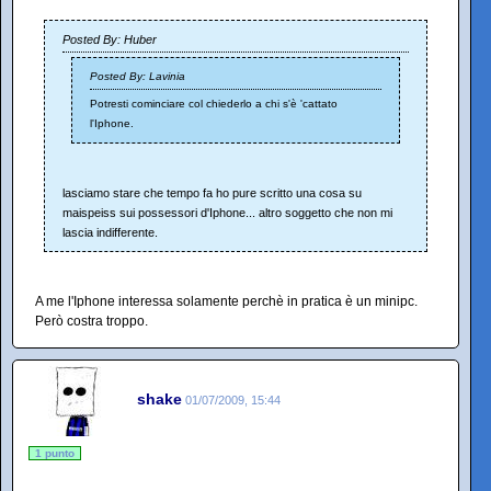
Posted By: Huber
Posted By: Lavinia
Potresti cominciare col chiederlo a chi s'è 'cattato
l'Iphone.
lasciamo stare che tempo fa ho pure scritto una cosa su
maispeiss sui possessori d'Iphone... altro soggetto che non mi
lascia indifferente.
A me l'Iphone interessa solamente perchè in pratica è un minipc.
Però costra troppo.
shake
01/07/2009, 15:44
1 punto