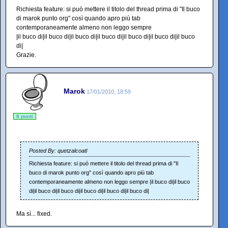
Richiesta feature: si può mettere il titolo del thread prima di "Il buco
di marok punto org" così quando apro più tab
contemporaneamente almeno non leggo sempre
|il buco di|il buco di|il buco di|il buco di|il buco di|il buco di|il buco
di|
Grazie.
Marok
17/01/2010, 18:59
8 punti
Posted By: quetzalcoatl
Richiesta feature: si può mettere il titolo del thread prima di "Il
buco di marok punto org" così quando apro più tab
contemporaneamente almeno non leggo sempre |il buco di|il buco
di|il buco di|il buco di|il buco di|il buco di|il buco di|
Ma sì... fixed.