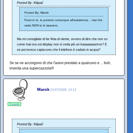
Posted By: Klàpač
Posted By: Marok
Fossi in te, lo porterei comunque all'assistenza... mal che
vada NON te lo riparano.
Ma mi consigliate di far finta di niente, ovvero di dire che non so
come mai ora sul display non si veda più un kaaaaaaastrox? E
se poi invece capiscono che il telefono è caduto in acqua?
Se se ne accorgono dì che l'avevi prestato a qualcuno e ... boh,
inventa una supercazzola!!!
Marok
01/07/2009, 13:12
3 punti
Posted By: Klàpač