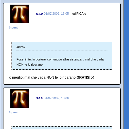
sae
01/07/2009, 13:05
modiFICAto
0 punti
Marok
Fossi in te, lo porterei comunque all'assistenza... mal che vada
NON te lo riparano.
o meglio: mal che vada NON te lo riparano
GRATIS
! ;-)
sae
01/07/2009, 13:06
0 punti