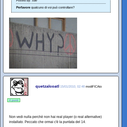
Posted By: sae
Perfavore
qualcuno di voi può controllare?
quetzalcoatl
15/01/2010, 02:48
modiFICAto
4 punti
Non vedi nulla perchè non hai real player (o real alternative)
installato. Peccato che ormai c'è la puntata del 14.