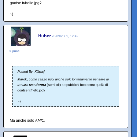
goatse.fr/hello.jpg?
:-)
Huber
28/09/2009, 12:42
0 punti
Posted By: Klàpatʃ
Marok, come cazzo puoi anche solo lontanamente pensare di
trovare una
donna
(semi-cit) se pubblichi foto come quella di
goatse.fr/hello.jpg?
:-)
Ma anche solo
AMICI