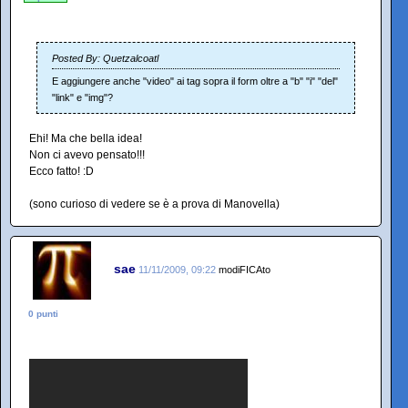
Posted By: Quetzalcoatl
E aggiungere anche "video" ai tag sopra il form oltre a "b" "i" "del"
"link" e "img"?
Ehi! Ma che bella idea!
Non ci avevo pensato!!!
Ecco fatto! :D
(sono curioso di vedere se è a prova di Manovella)
sae
11/11/2009, 09:22
modiFICAto
0 punti