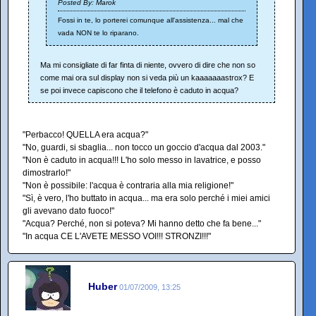
Posted By: Marok
Fossi in te, lo porterei comunque all'assistenza... mal che
vada NON te lo riparano.
Ma mi consigliate di far finta di niente, ovvero di dire che non so
come mai ora sul display non si veda più un kaaaaaaastrox? E
se poi invece capiscono che il telefono è caduto in acqua?
"Perbacco! QUELLA era acqua?"
"No, guardi, si sbaglia... non tocco un goccio d'acqua dal 2003."
"Non è caduto in acqua!!! L'ho solo messo in lavatrice, e posso
dimostrarlo!"
"Non è possibile: l'acqua è contraria alla mia religione!"
"Sì, è vero, l'ho buttato in acqua... ma era solo perché i miei amici
gli avevano dato fuoco!"
"Acqua? Perché, non si poteva? Mi hanno detto che fa bene..."
"In acqua CE L'AVETE MESSO VOI!!! STRONZI!!!"
Huber
01/07/2009, 13:25