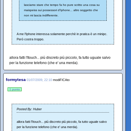
lasciamo stare che tempo fa ho pure scritto una cosa su
maispeiss sui possessori d'Iphone... altro soggetto che
non mi lascia indifferente.
A me l'Iphone interessa solamente perchè in pratica è un minipc.
Però costra troppo.
allora fatti l'Itouch... più discreto più piccolo, fa tutto uguale salvo
per la funzione telefono (che e' una merda).
formytesa
01/07/2009, 22:10
modiFICAto
1 punto
Posted By: Huber
allora fatti l'Itouch... più discreto più piccolo, fa tutto uguale salvo
per la funzione telefono (che e' una merda).