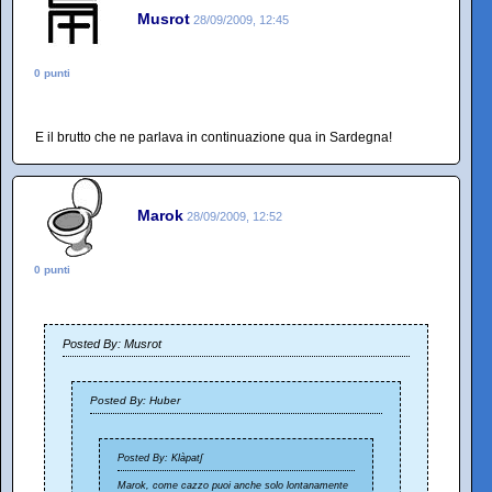
Musrot
28/09/2009, 12:45
0 punti
E il brutto che ne parlava in continuazione qua in Sardegna!
Marok
28/09/2009, 12:52
0 punti
Posted By: Musrot
Posted By: Huber
Posted By: Klàpatʃ
Marok, come cazzo puoi anche solo lontanamente