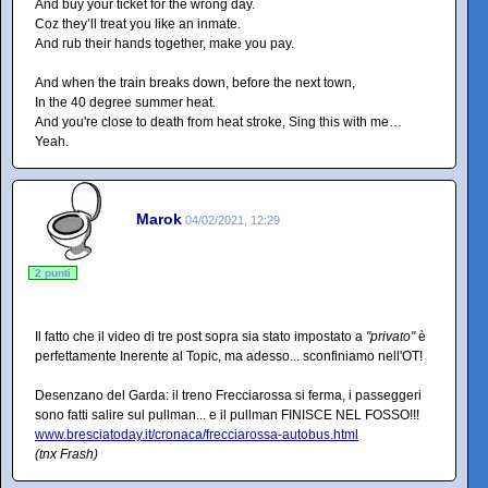
And buy your ticket for the wrong day.
Coz they’ll treat you like an inmate.
And rub their hands together, make you pay.
And when the train breaks down, before the next town,
In the 40 degree summer heat.
And you're close to death from heat stroke, Sing this with me…
Yeah.
Marok
04/02/2021, 12:29
2 punti
Il fatto che il video di tre post sopra sia stato impostato a
"privato"
è
perfettamente Inerente al Topic, ma adesso... sconfiniamo nell'OT!
Desenzano del Garda: il treno Frecciarossa si ferma, i passeggeri
sono fatti salire sul pullman... e il pullman FINISCE NEL FOSSO!!!
www.bresciatoday.it/cronaca/frecciarossa-autobus.html
(tnx Frash)