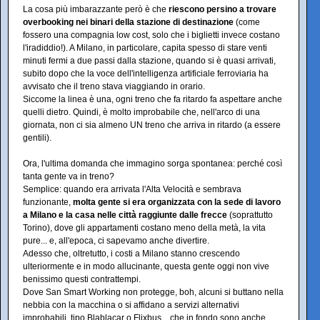
La cosa più imbarazzante però è che
riescono persino a trovare
overbooking nei binari della stazione di destinazione
(come
fossero una compagnia low cost, solo che i biglietti invece costano
l'iradiddio!). A Milano, in particolare, capita spesso di stare venti
minuti fermi a due passi dalla stazione, quando si è quasi arrivati,
subito dopo che la voce dell'intelligenza artificiale ferroviaria ha
avvisato che il treno stava viaggiando in orario.
Siccome la linea è una, ogni treno che fa ritardo fa aspettare anche
quelli dietro. Quindi, è molto improbabile che, nell'arco di una
giornata, non ci sia almeno UN treno che arriva in ritardo (a essere
gentili).
Ora, l'ultima domanda che immagino sorga spontanea: perché così
tanta gente va in treno?
Semplice: quando era arrivata l'Alta Velocità e sembrava
funzionante,
molta gente si era organizzata con la sede di lavoro
a Milano e la casa nelle città raggiunte dalle frecce
(soprattutto
Torino), dove gli appartamenti costano meno della metà, la vita
pure... e, all'epoca, ci sapevamo anche divertire.
Adesso che, oltretutto, i costi a Milano stanno crescendo
ulteriormente e in modo allucinante, questa gente oggi non vive
benissimo questi contrattempi.
Dove San Smart Working non protegge, boh, alcuni si buttano nella
nebbia con la macchina o si affidano a servizi alternativi
improbabili, tipo Blablacar o Flixbus... che in fondo sono anche