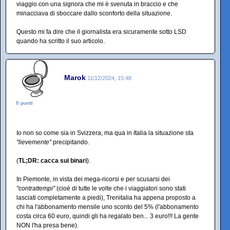
viaggio con una signora che mi è svenuta in braccio e che
minacciava di sboccare dallo sconforto della situazione.
Questo mi fa dire che il giornalista era sicuramente sotto LSD
quando ha scritto il suo articolo.
Marok
11/12/2024, 15:48
0 punti
Io non so come sia in Svizzera, ma qua in Italia la situazione sta
"lievemente"
precipitando.
(
TL;DR: cacca sui binari
).
In Piemonte, in vista dei mega-ricorsi e per scusarsi dei
"contrattempi"
(cioè di tutte le volte che i viaggiatori sono stati
lasciati completamente a piedi), Trenitalia ha appena proposto a
chi ha l'abbonamento mensile uno sconto del 5% (l'abbonamento
costa circa 60 euro, quindi gli ha regalato ben... 3 euro!!! La gente
NON l'ha presa bene).