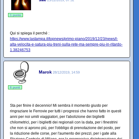
1 punto
Qui si spiega il perché :
https://www.lastampa.it/topnews/primo-piano/2019/12/23/news/l-
alta-velocita-e-satura-piu-treni-sulla-rete-ma-sempre-piu-in-ritardo-
1.38246753
Marok
28/12/2019, 14:59
6 punti
Sta per finire il decennio! Mi sembra il momento giusto per
ringraziare le Ferrovie per tutti i progressi che hanno fatto in questi
anni per noi umili viaggiatori, per l'abolizione dei biglietti
chilometrici, per i biglietti dei regionali con la data, per i finestrini
che non si aprono più, per l'obbligo di prenotazione del posto, per
la riduzione delle corse, per l'aumento dei prezzi, per i gate alla