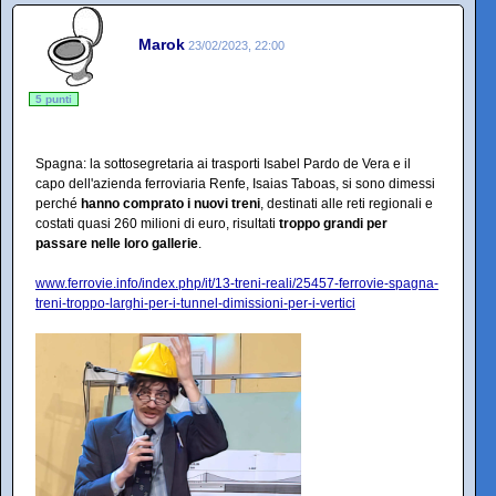
Marok
23/02/2023, 22:00
5 punti
Spagna: la sottosegretaria ai trasporti Isabel Pardo de Vera e il
capo dell'azienda ferroviaria Renfe, Isaias Taboas, si sono dimessi
perché
hanno comprato i nuovi treni
, destinati alle reti regionali e
costati quasi 260 milioni di euro, risultati
troppo grandi per
passare nelle loro gallerie
.
www.ferrovie.info/index.php/it/13-treni-reali/25457-ferrovie-spagna-
treni-troppo-larghi-per-i-tunnel-dimissioni-per-i-vertici