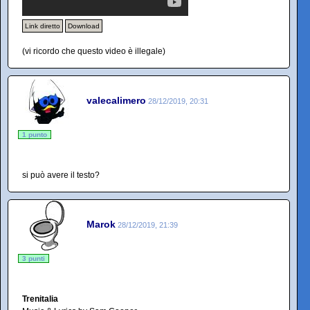
Link diretto
Download
(vi ricordo che questo video è illegale)
valecalimero
28/12/2019, 20:31
1 punto
si può avere il testo?
Marok
28/12/2019, 21:39
3 punti
Trenitalia