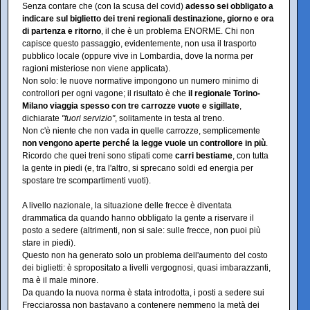
Senza contare che (con la scusa del covid)
adesso sei obbligato a
indicare sul biglietto dei treni regionali destinazione, giorno e ora
di partenza e ritorno
, il che è un problema ENORME. Chi non
capisce questo passaggio, evidentemente, non usa il trasporto
pubblico locale (oppure vive in Lombardia, dove la norma per
ragioni misteriose non viene applicata).
Non solo: le nuove normative impongono un numero minimo di
controllori per ogni vagone; il risultato è che
il regionale Torino-
Milano viaggia spesso con tre carrozze vuote e sigillate
,
dichiarate
"fuori servizio"
, solitamente in testa al treno.
Non c'è niente che non vada in quelle carrozze, semplicemente
non vengono aperte perché la legge vuole un controllore in più
.
Ricordo che quei treni sono stipati come
carri bestiame
, con tutta
la gente in piedi (e, tra l'altro, si sprecano soldi ed energia per
spostare tre scompartimenti vuoti).
A livello nazionale, la situazione delle frecce è diventata
drammatica da quando hanno obbligato la gente a riservare il
posto a sedere (altrimenti, non si sale: sulle frecce, non puoi più
stare in piedi).
Questo non ha generato solo un problema dell'aumento del costo
dei biglietti: è spropositato a livelli vergognosi, quasi imbarazzanti,
ma è il male minore.
Da quando la nuova norma è stata introdotta, i posti a sedere sui
Frecciarossa non bastavano a contenere nemmeno la metà dei