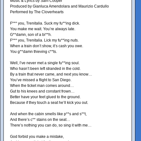
Music & Lyrics by Sam Cooper
Produced by Gianluca Amendolara and Maurizio Cardullo
Performed by The Cloverhearts
F*** you, Trenitalia. Suck my fu**ing dick.
You make me wait. You’re always late.
G**damn, son of a bi**h.
F*** you, Trenitalia. Lick my fu**ing nuts.
When a train don’t show, it’s cash you owe.
You g**damn thieving c**ts.
Well, I’ve never met a single fu**ing soul.
Who hasn’t been left stranded in the cold.
By a train that never came, and next you know…
You’ve missed a flight to San Diego.
When the ticket man comes around…
Gut to his knees and constant frown…
Better have your feet glued to the ground.
Because if they touch a seat he’ll kick you out.
And when the cabin smells like p**s and s**t,
And there’s c** stains on the seat…
There’s nothing you can do, so sing it with me…
God forbid you make a mistake,