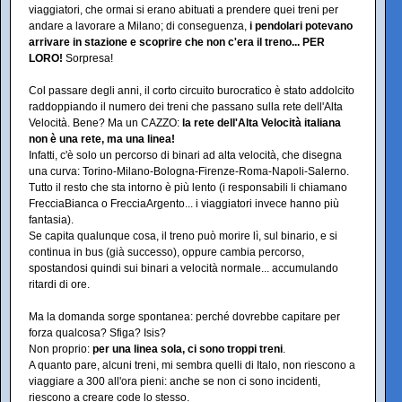
viaggiatori, che ormai si erano abituati a prendere quei treni per
andare a lavorare a Milano; di conseguenza,
i pendolari potevano
arrivare in stazione e scoprire che non c'era il treno... PER
LORO!
Sorpresa!
Col passare degli anni, il corto circuito burocratico è stato addolcito
raddoppiando il numero dei treni che passano sulla rete dell'Alta
Velocità. Bene? Ma un CAZZO:
la rete dell'Alta Velocità italiana
non è una rete, ma una linea!
Infatti, c'è solo un percorso di binari ad alta velocità, che disegna
una curva: Torino-Milano-Bologna-Firenze-Roma-Napoli-Salerno.
Tutto il resto che sta intorno è più lento (i responsabili li chiamano
FrecciaBianca o FrecciaArgento... i viaggiatori invece hanno più
fantasia).
Se capita qualunque cosa, il treno può morire lì, sul binario, e si
continua in bus (già successo), oppure cambia percorso,
spostandosi quindi sui binari a velocità normale... accumulando
ritardi di ore.
Ma la domanda sorge spontanea: perché dovrebbe capitare per
forza qualcosa? Sfiga? Isis?
Non proprio:
per una linea sola, ci sono troppi treni
.
A quanto pare, alcuni treni, mi sembra quelli di Italo, non riescono a
viaggiare a 300 all'ora pieni: anche se non ci sono incidenti,
riescono a creare code lo stesso.