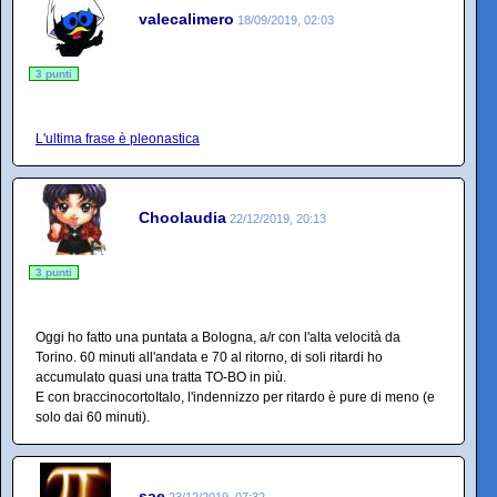
valecalimero
18/09/2019, 02:03
3 punti
L'ultima frase è pleonastica
Choolaudia
22/12/2019, 20:13
3 punti
Oggi ho fatto una puntata a Bologna, a/r con l'alta velocità da
Torino. 60 minuti all'andata e 70 al ritorno, di soli ritardi ho
accumulato quasi una tratta TO-BO in più.
E con braccinocortoItalo, l'indennizzo per ritardo è pure di meno (e
solo dai 60 minuti).
sae
23/12/2019, 07:32