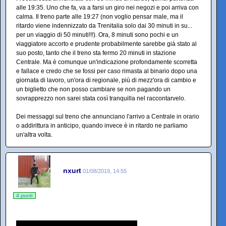
alle 19:35. Uno che fa, va a farsi un giro nei negozi e poi arriva con
calma. Il treno parte alle 19:27 (non voglio pensar male, ma il
ritardo viene indennizzato da Trenitalia solo dai 30 minuti in su...
per un viaggio di 50 minuti!!!). Ora, 8 minuti sono pochi e un
viaggiatore accorto e prudente probabilmente sarebbe già stato al
suo posto, tanto che il treno sta fermo 20 minuti in stazione
Centrale. Ma è comunque un'indicazione profondamente scorretta
e fallace e credo che se fossi per caso rimasta al binario dopo una
giornata di lavoro, un'ora di regionale, più di mezz'ora di cambio e
un biglietto che non posso cambiare se non pagando un
sovrapprezzo non sarei stata così tranquilla nel raccontarvelo.
Dei messaggi sul treno che annunciano l'arrivo a Centrale in orario
o addirittura in anticipo, quando invece è in ritardo ne parliamo
un'altra volta.
nxurt
01/08/2019, 14:55
4 punti