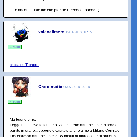
...c'è ancora qualcuno che prende il treeeeenooooo! :)
valecalimero
15/11/2018, 16:15
3 punti
cacca su Trenord
Choolaudia
05/07/2019, 09:19
4 punti
Ma buongiorno.
Leggo nella newsletter la notizia del treno annunciato in ritardo e
partito in orario... ebbene è capitato anche a me a Milano Centrale.
Frecciarossa annunciato con 35 minuti di ritardo, quindi partenza