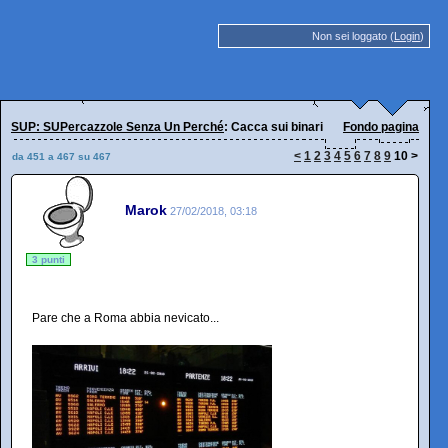
Non sei loggato (
Login
)
SUP: SUPercazzole Senza Un Perché
: Cacca sui binari
Fondo pagina
<
1
2
3
4
5
6
7
8
9
10
>
da 451 a 467 su 467
Marok
27/02/2018, 03:18
3 punti
Pare che a Roma abbia nevicato...